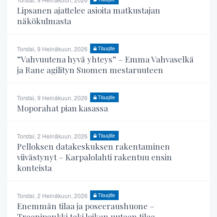
Lipsanen ajattelee asioita matkustajan
näkökulmasta
Torstai, 9 Heinäkuun, 2026
Tilaajille
”Vahvuutena hyvä yhteys” – Emma Vahvaselkä
ja Rane agilityn Suomen mestaruuteen
Torstai, 9 Heinäkuun, 2026
Tilaajille
Moporahat pian kasassa
Torstai, 2 Heinäkuun, 2026
Tilaajille
Pelloksen datakeskuksen rakentaminen
viivästynyt – Karpalolahti rakentuu ensin
konteista
Torstai, 2 Heinäkuun, 2026
Tilaajille
Enemmän tilaa ja poseeraushuone –
Treenipankki teki loikan uuteen tilaa