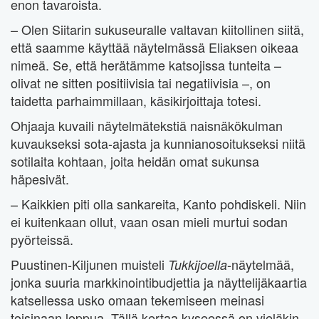
enon tavaroista.
– Olen Siitarin sukuseuralle valtavan kiitollinen siitä,
että saamme käyttää näytelmässä Eliaksen oikeaa
nimeä. Se, että herätämme katsojissa tunteita –
olivat ne sitten positiivisia tai negatiivisia –, on
taidetta parhaimmillaan, käsikirjoittaja totesi.
Ohjaaja kuvaili näytelmätekstiä naisnäkökulman
kuvaukseksi sota-ajasta ja kunnianosoitukseksi niitä
sotilaita kohtaan, joita heidän omat sukunsa
häpesivät.
– Kaikkien piti olla sankareita, Kanto pohdiskeli. Niin
ei kuitenkaan ollut, vaan osan mieli murtui sodan
pyörteissä.
Puustinen-Kiljunen muisteli
-näytelmää,
Tukkijoella
jonka suuria markkinointibudjettia ja näyttelijäkaartia
katsellessa usko omaan tekemiseen meinasi
toisinaan loppua. Tällä kertaa kyseessä on vieläkin