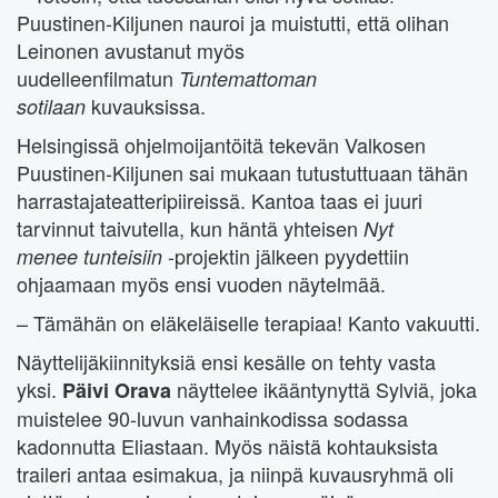
Puustinen-Kiljunen nauroi ja muistutti, että olihan
Leinonen avustanut myös
uudelleenfilmatun
Tuntemattoman
kuvauksissa.
sotilaan
Helsingissä ohjelmoijantöitä tekevän Valkosen
Puustinen-Kiljunen sai mukaan tutustuttuaan tähän
harrastajateatteripiireissä. Kantoa taas ei juuri
tarvinnut taivutella, kun häntä yhteisen
Nyt
-projektin jälkeen pyydettiin
menee
tunteisiin
ohjaamaan myös ensi vuoden näytelmää.
– Tämähän on eläkeläiselle terapiaa! Kanto vakuutti.
Näyttelijäkiinnityksiä ensi kesälle on tehty vasta
yksi.
näyttelee ikääntynyttä Sylviä, joka
Päivi Orava
muistelee 90-luvun vanhainkodissa sodassa
kadonnutta Eliastaan. Myös näistä kohtauksista
traileri antaa esimakua, ja niinpä kuvausryhmä oli