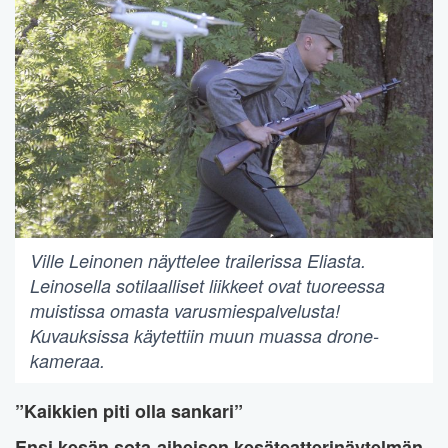
Ville Leinonen näyttelee trailerissa Eliasta.
Leinosella sotilaalliset liikkeet ovat tuoreessa
muistissa omasta varusmiespalvelusta!
Kuvauksissa käytettiin muun muassa drone-
kameraa.
”Kaikkien piti olla sankari”
Ensi kesän sota-aiheisen kesäteatterinäytelmän