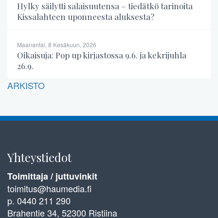
Hylky säilytti salaisuutensa – tiedätkö tarinoita
Kissalahteen uponneesta aluksesta?
Maanantai, 8 Kesäkuun, 2026
Oikaisuja: Pop up kirjastossa 9.6. ja kekrijuhla
26.9.
ARKISTO
Yhteystiedot
Toimittaja / juttuvinkit
toimitus@haumedia.fi
p. 0440 211 290
Brahentie 34, 52300 Ristiina