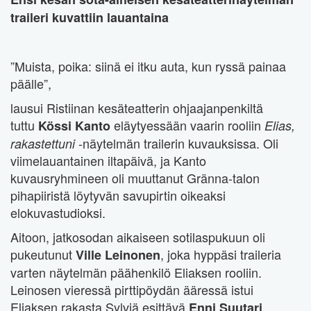
traileri kuvattiin lauantaina
”Muista, poika: siinä ei itku auta, kun ryssä painaa
päälle”,
lausui Ristiinan kesäteatterin ohjaajanpenkiltä
tuttu
eläytyessään vaarin rooliin
Kössi Kanto
Elias,
-näytelmän trailerin kuvauksissa. Oli
rakastettuni
viimelauantainen iltapäivä, ja Kanto
kuvausryhmineen oli muuttanut Gränna-talon
pihapiiristä löytyvän savupirtin oikeaksi
elokuvastudioksi.
Aitoon, jatkosodan aikaiseen sotilaspukuun oli
pukeutunut
, joka hyppäsi traileria
Ville Leinonen
varten näytelmän päähenkilö Eliaksen rooliin.
Leinosen vieressä pirttipöydän ääressä istui
Eliaksen rakasta Sylviä esittävä
.
Enni Suutari