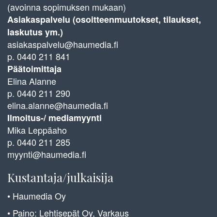
(avoinna sopimuksen mukaan)
Asiakaspalvelu (osoitteenmuutokset, tilaukset,
laskutus ym.)
asiakaspalvelu@haumedia.fi
p. 0440 211 841
Päätoimittaja
Elina Alanne
p. 0440 211 290
elina.alanne@haumedia.fi
Ilmoitus-/ mediamyynti
Mika Leppäaho
p. 0440 211 285
myynti@haumedia.fi
Kustantaja/julkaisija
• Haumedia Oy
• Paino: Lehtisepät Oy, Varkaus