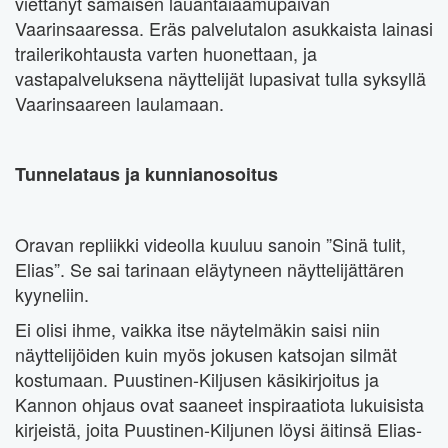
viettänyt samaisen lauantaiaamupäivän
Vaarinsaaressa. Eräs palvelutalon asukkaista lainasi
trailerikohtausta varten huonettaan, ja
vastapalveluksena näyttelijät lupasivat tulla syksyllä
Vaarinsaareen laulamaan.
Tunnelataus ja kunnianosoitus
Oravan repliikki videolla kuuluu sanoin ”Sinä tulit,
Elias”. Se sai tarinaan eläytyneen näyttelijättären
kyyneliin.
Ei olisi ihme, vaikka itse näytelmäkin saisi niin
näyttelijöiden kuin myös jokusen katsojan silmät
kostumaan. Puustinen-Kiljusen käsikirjoitus ja
Kannon ohjaus ovat saaneet inspiraatiota lukuisista
kirjeistä, joita Puustinen-Kiljunen löysi äitinsä Elias-