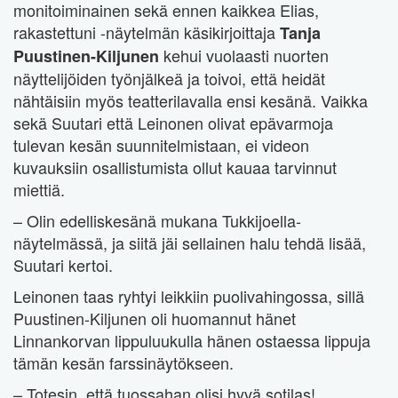
monitoiminainen sekä ennen kaikkea Elias,
rakastettuni -näytelmän käsikirjoittaja
Tanja
kehui vuolaasti nuorten
Puustinen-Kiljunen
näyttelijöiden työnjälkeä ja toivoi, että heidät
nähtäisiin myös teatterilavalla ensi kesänä. Vaikka
sekä Suutari että Leinonen olivat epävarmoja
tulevan kesän suunnitelmistaan, ei videon
kuvauksiin osallistumista ollut kauaa tarvinnut
miettiä.
– Olin edelliskesänä mukana Tukkijoella-
näytelmässä, ja siitä jäi sellainen halu tehdä lisää,
Suutari kertoi.
Leinonen taas ryhtyi leikkiin puolivahingossa, sillä
Puustinen-Kiljunen oli huomannut hänet
Linnankorvan lippuluukulla hänen ostaessa lippuja
tämän kesän farssinäytökseen.
– Totesin, että tuossahan olisi hyvä sotilas!