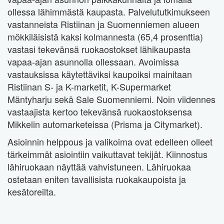
ollessa lähimmästä kaupasta. Palvelututkimukseen
vastanneista Ristiinan ja Suomenniemen alueen
mökkiläisistä kaksi kolmannesta (65,4 prosenttia)
vastasi tekevänsä ruokaostokset lähikaupasta
vapaa-ajan asunnolla ollessaan. Avoimissa
vastauksissa käytettäviksi kaupoiksi mainitaan
Ristiinan S- ja K-marketit, K-Supermarket
Mäntyharju sekä Sale Suomenniemi. Noin viidennes
vastaajista kertoo tekevänsä ruokaostoksensa
Mikkelin automarketeissa (Prisma ja Citymarket).
Asioinnin helppous ja valikoima ovat edelleen olleet
tärkeimmät asiointiin vaikuttavat tekijät. Kiinnostus
lähiruokaan näyttää vahvistuneen. Lähiruokaa
ostetaan eniten tavallisista ruokakaupoista ja
kesätoreilta.