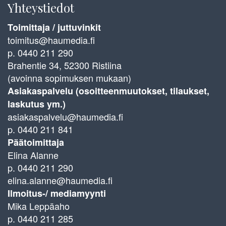
Yhteystiedot
Toimittaja / juttuvinkit
toimitus@haumedia.fi
p. 0440 211 290
Brahentie 34, 52300 Ristiina
(avoinna sopimuksen mukaan)
Asiakaspalvelu (osoitteenmuutokset, tilaukset,
laskutus ym.)
asiakaspalvelu@haumedia.fi
p. 0440 211 841
Päätoimittaja
Elina Alanne
p. 0440 211 290
elina.alanne@haumedia.fi
Ilmoitus-/ mediamyynti
Mika Leppäaho
p. 0440 211 285