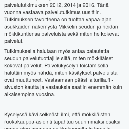
palvelututkimuksen 2012, 2014 ja 2016. Tänä
vuonna vastaava palvelututkimus uusittiin.
Tutkimuksen tavoitteena on tuottaa vapaa-ajan
asukkaiden näkemystä Mikkelin seudun ja heidän
mökkikuntiensa palveluista sekä miten he kokevat
palvelut.
Tutkimuksella halutaan myös antaa palautetta
seudun palvelutuottajille siitä, miten mökkiläiset
kokevat palvelut. Palvelukyselyn toistamisella
haluttiin myös nähdä, miten käsitykset palveluista
ovat muuttuneet. Vastaamaan pääsi laiturilla.fi -
sivuston kautta ja vastauksia saatiin enemmän kuin
aikaisempina vuosina.
Kyselyssä kävi selkeästi ilmi, että mökkiläisten
ruokakauppa-asiointi tapahtuu suurimmaksi osaksi
vapaa-ajan asunnon paikkakunnalta ja lomalla