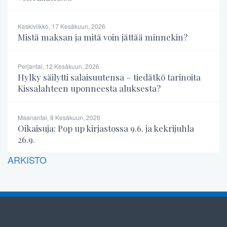
Keskiviikko, 17 Kesäkuun, 2026
Mistä maksan ja mitä voin jättää minnekin?
Perjantai, 12 Kesäkuun, 2026
Hylky säilytti salaisuutensa – tiedätkö tarinoita
Kissalahteen uponneesta aluksesta?
Maanantai, 8 Kesäkuun, 2026
Oikaisuja: Pop up kirjastossa 9.6. ja kekrijuhla
26.9.
ARKISTO