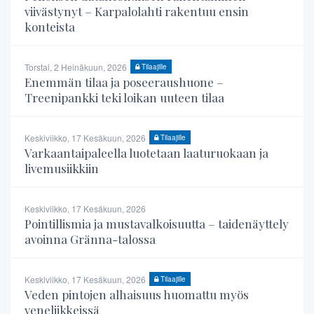
viivästynyt – Karpalolahti rakentuu ensin
konteista
Torstai, 2 Heinäkuun, 2026
Tilaajille
Enemmän tilaa ja poseeraushuone –
Treenipankki teki loikan uuteen tilaa
Keskiviikko, 17 Kesäkuun, 2026
Tilaajille
Varkaantaipaleella luotetaan laaturuokaan ja
livemusiikkiin
Keskiviikko, 17 Kesäkuun, 2026
Pointillismia ja mustavalkoisuutta – taidenäyttely
avoinna Gränna-talossa
Keskiviikko, 17 Kesäkuun, 2026
Tilaajille
Veden pintojen alhaisuus huomattu myös
veneliikkeissä