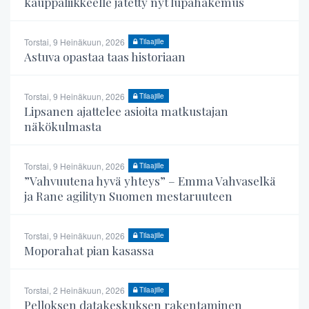
kauppaliikkeelle jätetty nyt lupahakemus
Torstai, 9 Heinäkuun, 2026
Tilaajille
Astuva opastaa taas historiaan
Torstai, 9 Heinäkuun, 2026
Tilaajille
Lipsanen ajattelee asioita matkustajan
näkökulmasta
Torstai, 9 Heinäkuun, 2026
Tilaajille
”Vahvuutena hyvä yhteys” – Emma Vahvaselkä
ja Rane agilityn Suomen mestaruuteen
Torstai, 9 Heinäkuun, 2026
Tilaajille
Moporahat pian kasassa
Torstai, 2 Heinäkuun, 2026
Tilaajille
Pelloksen datakeskuksen rakentaminen