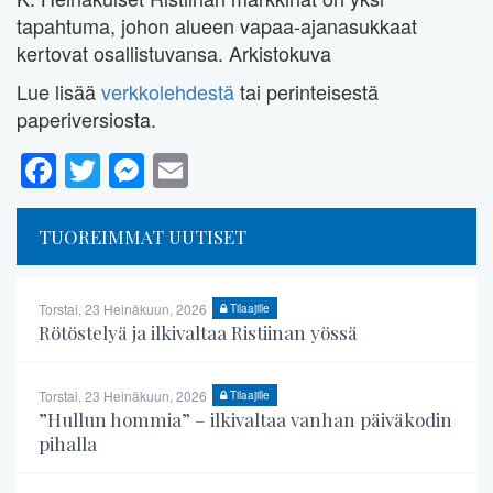
tapahtuma, johon alueen vapaa-ajanasukkaat
kertovat osallistuvansa. Arkistokuva
Lue lisää
verkkolehdestä
tai perinteisestä
paperiversiosta.
Facebook
Twitter
Messenger
Email
TUOREIMMAT UUTISET
Torstai, 23 Heinäkuun, 2026
Tilaajille
Rötöstelyä ja ilkivaltaa Ristiinan yössä
Torstai, 23 Heinäkuun, 2026
Tilaajille
”Hullun hommia” – ilkivaltaa vanhan päiväkodin
pihalla