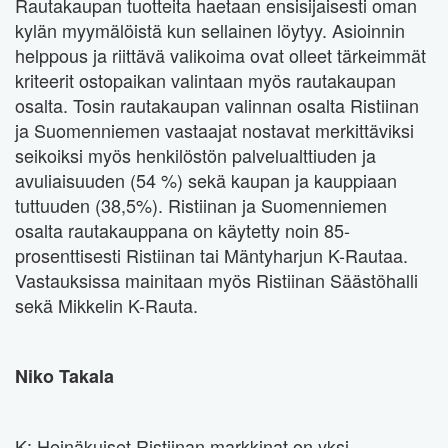
Rautakaupan tuotteita haetaan ensisijaisesti oman
kylän myymälöistä kun sellainen löytyy. Asioinnin
helppous ja riittävä valikoima ovat olleet tärkeimmät
kriteerit ostopaikan valintaan myös rautakaupan
osalta. Tosin rautakaupan valinnan osalta Ristiinan
ja Suomenniemen vastaajat nostavat merkittäviksi
seikoiksi myös henkilöstön palvelualttiuden ja
avuliaisuuden (54 %) sekä kaupan ja kauppiaan
tuttuuden (38,5%). Ristiinan ja Suomenniemen
osalta rautakauppana on käytetty noin 85-
prosenttisesti Ristiinan tai Mäntyharjun K-Rautaa.
Vastauksissa mainitaan myös Ristiinan Säästöhalli
sekä Mikkelin K-Rauta.
Niko Takala
K: Heinäkuiset Ristiinan markkinat on yksi