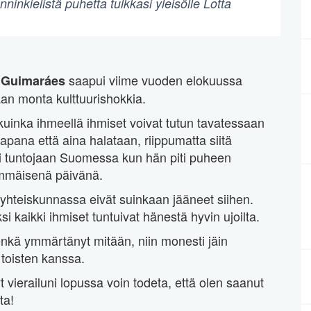
ninkielistä puhetta tulkkasi yleisölle Lotta
saapui viime vuoden elokuussa
 Guimaráes
aan monta kulttuurishokkia.
 kuinka ihmeellä ihmiset voivat tutun tavatessaan
apana että aina halataan, riippumatta siitä
si tuntojaan Suomessa kun hän piti puheen
immäisenä päivänä.
yhteiskunnassa eivät suinkaan jääneet siihen.
ksi kaikki ihmiset tuntuivat hänestä hyvin ujoilta.
enkä ymmärtänyt mitään, niin monesti jäin
 toisten kanssa.
yt vierailuni lopussa voin todeta, että olen saanut
ta!