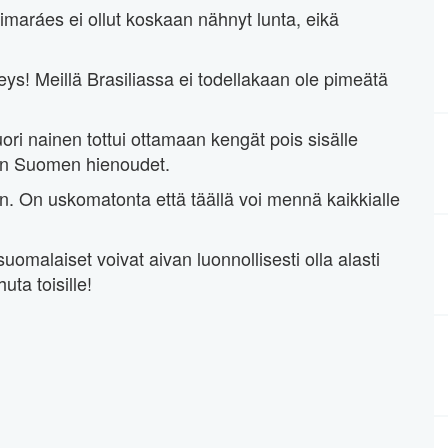
 Guimaráes ei ollut koskaan nähnyt lunta, eikä
s! Meillä Brasiliassa ei todellakaan ole pimeätä
uori nainen tottui ottamaan kengät pois sisälle
an Suomen hienoudet.
. On uskomatonta että täällä voi mennä kaikkialle
uomalaiset voivat aivan luonnollisesti olla alasti
ta toisille!