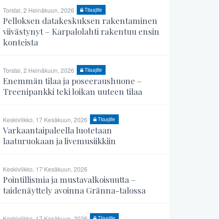
Torstai, 2 Heinäkuun, 2026
Tilaajille
Pelloksen datakeskuksen rakentaminen
viivästynyt – Karpalolahti rakentuu ensin
konteista
Torstai, 2 Heinäkuun, 2026
Tilaajille
Enemmän tilaa ja poseeraushuone –
Treenipankki teki loikan uuteen tilaa
Keskiviikko, 17 Kesäkuun, 2026
Tilaajille
Varkaantaipaleella luotetaan
laaturuokaan ja livemusiikkiin
Keskiviikko, 17 Kesäkuun, 2026
Pointillismia ja mustavalkoisuutta –
taidenäyttely avoinna Gränna-talossa
Keskiviikko, 17 Kesäkuun, 2026
Tilaajille