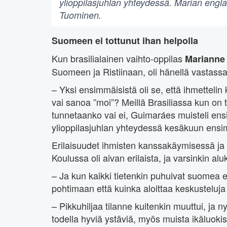
ylioppilasjuhlan yhteydessä. Marian englan
Tuominen.
Suomeen ei tottunut ihan helpolla
Kun brasilialainen vaihto-oppilas
Marianne
Suomeen ja Ristiinaan, oli hänellä vastass
– Yksi ensimmäisistä oli se, että ihmettelin
vai sanoa ”moi”? Meillä Brasiliassa kun on t
tunnetaanko vai ei, Guimaráes muisteli en
ylioppilasjuhlan yhteydessä kesäkuun ens
Erilaisuudet ihmisten kanssakäymisessä ja 
Koulussa oli aivan erilaista, ja varsinkin alu
– Ja kun kaikki tietenkin puhuivat suomea 
pohtimaan että kuinka aloittaa keskusteluja
– Pikkuhiljaa tilanne kuitenkin muuttui, ja n
todella hyviä ystäviä, myös muista ikäluokis