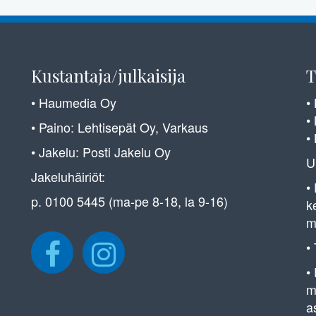
Kustantaja/julkaisija
T
• Haumedia Oy
•
•
• Paino: Lehtisepät Oy, Varkaus
•
• Jakelu: Posti Jakelu Oy
U
Jakeluhäiriöt:
•
p. 0100 5445 (ma-pe 8-18, la 9-16)
k
m
•
•
m
a