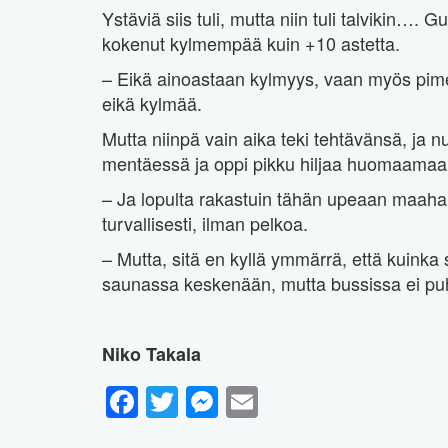
Ystäviä siis tuli, mutta niin tuli talvikin….
kokenut kylmempää kuin +10 astetta.
– Eikä ainoastaan kylmyys, vaan myös pimey
eikä kylmää.
Mutta niinpä vain aika teki tehtävänsä, ja n
mentäessä ja oppi pikku hiljaa huomaama
– Ja lopulta rakastuin tähän upeaan maahan
turvallisesti, ilman pelkoa.
– Mutta, sitä en kyllä ymmärrä, että kuinka s
saunassa keskenään, mutta bussissa ei puhu
Niko Takala
Facebook
Twitter
Messenger
Email