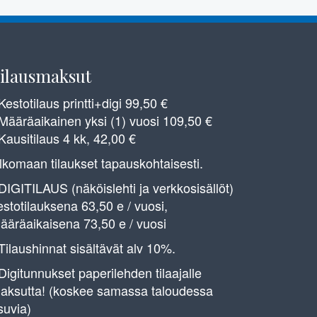
ilausmaksut
 Kestotilaus printti+digi 99,50 €
 Määräaikainen yksi (1) vuosi 109,50 €
 Kausitilaus 4 kk, 42,00 €
lkomaan tilaukset tapauskohtaisesti.
 DIGITILAUS (näköislehti ja verkkosisällöt)
estotilauksena 63,50 e / vuosi,
ääräaikaisena 73,50 e / vuosi
 Tilaushinnat sisältävät alv 10%.
 Digitunnukset paperilehden tilaajalle
aksutta! (koskee samassa taloudessa
suvia)