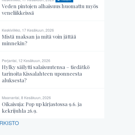
Veden pintojen alhaisuus huomattu myös
veneliikkeissä
Keskiviikko, 17 Kesäkuun, 2026
Mistä maksan ja mitä voin jättää
minnekin?
Perjantai, 12 Kesäkuun, 2026
Hylky säilytti salaisuutensa – tiedätkö
tarinoita Kissalahteen uponneesta
aluksesta?
Maanantai, 8 Kesäkuun, 2026
Oikaisuja: Pop up kirjastossa 9.6. ja
kekrijuhla 26.9.
RKISTO