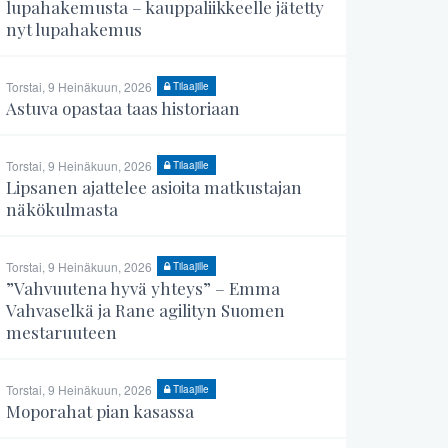
lupahakemusta – kauppaliikkeelle jätetty
nyt lupahakemus
Torstai, 9 Heinäkuun, 2026
Tilaajille
Astuva opastaa taas historiaan
Torstai, 9 Heinäkuun, 2026
Tilaajille
Lipsanen ajattelee asioita matkustajan
näkökulmasta
Torstai, 9 Heinäkuun, 2026
Tilaajille
”Vahvuutena hyvä yhteys” – Emma
Vahvaselkä ja Rane agilityn Suomen
mestaruuteen
Torstai, 9 Heinäkuun, 2026
Tilaajille
Moporahat pian kasassa