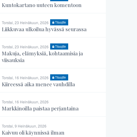
Kuntokartano uuteen komentoon
Torstai, 23 Heinäkuun, 2026
Tilaajille
Liikkuvaa ulkoilua hyvässä seurassa
Torstai, 23 Heinäkuun, 2026
Tilaajille
Makuja, elämyksiä, kohtaamisia ja
viisauksia
Torstai, 16 Heinäkuun, 2026
Tilaajille
Kiireessä aika menee vauhdilla
Torstai, 16 Heinäkuun, 2026
Markkinoilla paistaa perjantaina
Torstai, 9 Heinäkuun, 2026
Kaivuu oli käynnissä ilman