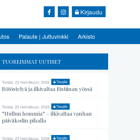
Kirjaudu
utos
Palaute | Juttuvinkki
Arkisto
TUOREIMMAT UUTISET
Torstai, 23 Heinäkuun, 2026
Tilaajille
Rötöstelyä ja ilkivaltaa Ristiinan yössä
Torstai, 23 Heinäkuun, 2026
Tilaajille
”Hullun hommia” – ilkivaltaa vanhan
päiväkodin pihalla
Torstai, 23 Heinäkuun, 2026
Tilaajille