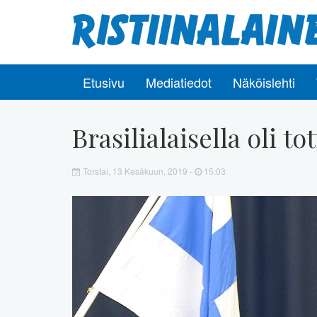
Etusivu
Mediatiedot
Näköislehti
Brasilialaisella oli 
Torstai, 13 Kesäkuun, 2019 -
15:03