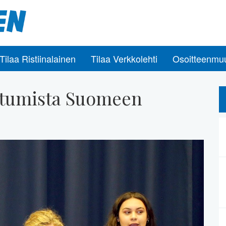
Tilaa Ristiinalainen
Tilaa Verkkolehti
Osoitteenmu
tottumista Suomeen