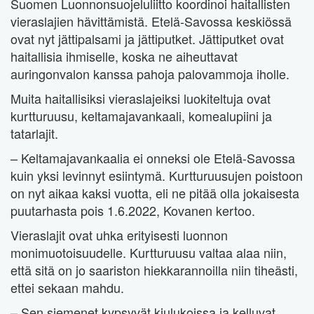
Suomen Luonnonsuojeluliitto koordinoi haitallisten
vieraslajien hävittämistä. Etelä-Savossa keskiössä
ovat nyt jättipalsami ja jättiputket. Jättiputket ovat
haitallisia ihmiselle, koska ne aiheuttavat
auringonvalon kanssa pahoja palovammoja iholle.
Muita haitallisiksi vieraslajeiksi luokiteltuja ovat
kurtturuusu, keltamajavankaali, komealupiini ja
tatarlajit.
– Keltamajavankaalia ei onneksi ole Etelä-Savossa
kuin yksi levinnyt esiintymä. Kurtturuusujen poistoon
on nyt aikaa kaksi vuotta, eli ne pitää olla jokaisesta
puutarhasta pois 1.6.2022, Kovanen kertoo.
Vieraslajit ovat uhka erityisesti luonnon
monimuotoisuudelle. Kurtturuusu valtaa alaa niin,
että sitä on jo saariston hiekkarannoilla niin tiheästi,
ettei sekaan mahdu.
– Sen siemenet kypsyvät kiulukoissa ja kelluvat