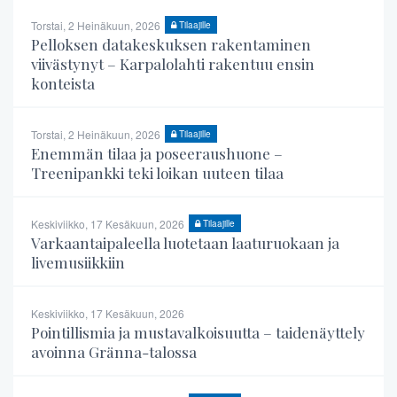
Torstai, 2 Heinäkuun, 2026
Tilaajille
Pelloksen datakeskuksen rakentaminen
viivästynyt – Karpalolahti rakentuu ensin
konteista
Torstai, 2 Heinäkuun, 2026
Tilaajille
Enemmän tilaa ja poseeraushuone –
Treenipankki teki loikan uuteen tilaa
Keskiviikko, 17 Kesäkuun, 2026
Tilaajille
Varkaantaipaleella luotetaan laaturuokaan ja
livemusiikkiin
Keskiviikko, 17 Kesäkuun, 2026
Pointillismia ja mustavalkoisuutta – taidenäyttely
avoinna Gränna-talossa