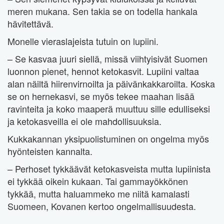
meren mukana. Sen takia se on todella hankala
hävitettävä.
Monelle vieraslajeista tutuin on lupiini.
– Se kasvaa juuri siellä, missä viihtyisivät Suomen
luonnon pienet, hennot ketokasvit. Lupiini valtaa
alan näiltä hiirenvirnoilta ja päivänkakkaroilta. Koska
se on hernekasvi, se myös tekee maahan lisää
ravinteita ja koko maaperä muuttuu sille edulliseksi
ja ketokasveilla ei ole mahdollisuuksia.
Kukkakannan yksipuolistuminen on ongelma myös
hyönteisten kannalta.
– Perhoset tykkäävät ketokasveista mutta lupiinista
ei tykkää oikein kukaan. Tai gammayökkönen
tykkää, mutta haluammeko me niitä kamalasti
Suomeen, Kovanen kertoo ongelmallisuudesta.