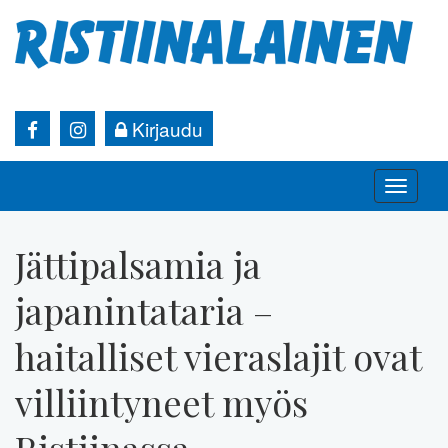
Kirjaudu
Toggle
naviga
Jättipalsamia ja
japanintataria –
haitalliset vieraslajit ovat
villiintyneet myös
Ristiinassa