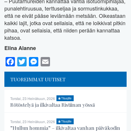
– Puutarhureiden kannattaa vahtia isotuomipihlajaa,
punalehtiruusua, terttuseljaa ja sormustinkukkaa,
että ne eivät pääse leviämään metsään. Oikeastaan
kaikki lajit, jotka ovat sellaisia, että ne loikkivat pitkin
pihaa, ovat sellaisia, että niiden perään kannattaa
katsoa.
Elina Alanne
Facebook
Twitter
Messenger
Email
TUOREIMMAT UUTISET
Torstai, 23 Heinäkuun, 2026
Tilaajille
Rötöstelyä ja ilkivaltaa Ristiinan yössä
Torstai, 23 Heinäkuun, 2026
Tilaajille
”Hullun hommia” – ilkivaltaa vanhan päiväkodin