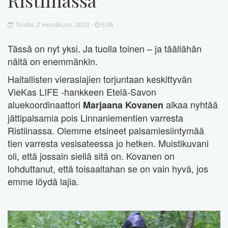
Torstai, 2 Heinäkuun, 2020 -
6:06
Tässä on nyt yksi. Ja tuolla toinen – ja täällähän
näitä on enemmänkin.
Haitallisten vieraslajien torjuntaan keskittyvän
VieKas LIFE -hankkeen Etelä-Savon
aluekoordinaattori
alkaa nyhtää
Marjaana Kovanen
jättipalsamia pois Linnaniementien varresta
Ristiinassa. Olemme etsineet palsamiesiintymää
tien varresta vesisateessa jo hetken. Muistikuvani
oli, että jossain siellä sitä on. Kovanen on
lohduttanut, että toisaaltahan se on vain hyvä, jos
emme löydä lajia.