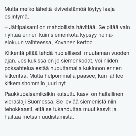
Mutta melko läheltä kiviveistämöä löytyy laaja
esiintymä.
– Jättipalsami on mahdollista hävittää. Se pitää vain
nyhtää ennen kuin siemenkota kypsyy heinä-
elokuun vaihteessa, Kovanen kertoo.
Kitkentä pitää tehdä huolellisesti muutaman vuoden
ajan. Jos kukissa on jo siemenkodat, voi niiden
poksahtelua estää huputtamalla kukinnon ennen
kitkentää. Mutta helpommalla pääsee, kun lähtee
kitkemishommiin juuri nyt.
Paukkupalsamiksikin kutsuttu kasvi on haitallinen
vieraslaji Suomessa. Se leviää siemenistä niin
tehokkaasti, että se tukahduttaa muut kasvit ja
haittaa metsän uudistamista.