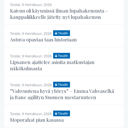
Torstai, 9 Heinäkuun, 2026
Kaivuu oli käynnissä ilman lupahakemusta –
kauppaliikkeelle jätetty nyt lupahakemus
Torstai, 9 Heinäkuun, 2026
Tilaajille
Astuva opastaa taas historiaan
Torstai, 9 Heinäkuun, 2026
Tilaajille
Lipsanen ajattelee asioita matkustajan
näkökulmasta
Torstai, 9 Heinäkuun, 2026
Tilaajille
”Vahvuutena hyvä yhteys” – Emma Vahvaselkä
ja Rane agilityn Suomen mestaruuteen
Torstai, 9 Heinäkuun, 2026
Tilaajille
Moporahat pian kasassa