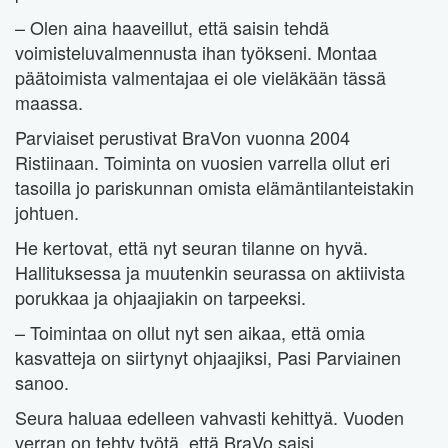
– Olen aina haaveillut, että saisin tehdä
voimisteluvalmennusta ihan työkseni. Montaa
päätoimista valmentajaa ei ole vieläkään tässä
maassa.
Parviaiset perustivat BraVon vuonna 2004
Ristiinaan. Toiminta on vuosien varrella ollut eri
tasoilla jo pariskunnan omista elämäntilanteistakin
johtuen.
He kertovat, että nyt seuran tilanne on hyvä.
Hallituksessa ja muutenkin seurassa on aktiivista
porukkaa ja ohjaajiakin on tarpeeksi.
– Toimintaa on ollut nyt sen aikaa, että omia
kasvatteja on siirtynyt ohjaajiksi, Pasi Parviainen
sanoo.
Seura haluaa edelleen vahvasti kehittyä. Vuoden
verran on tehty työtä, että BraVo saisi