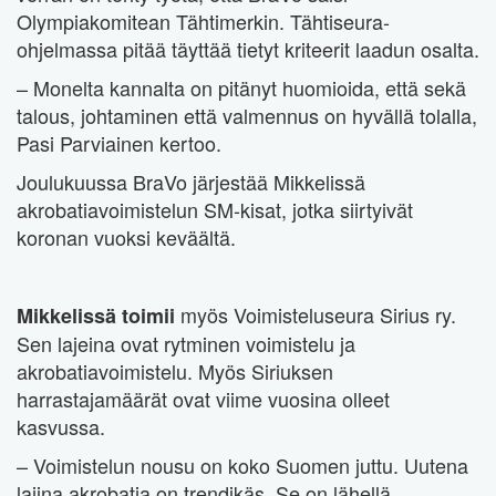
Olympiakomitean Tähtimerkin. Tähtiseura-
ohjelmassa pitää täyttää tietyt kriteerit laadun osalta.
– Monelta kannalta on pitänyt huomioida, että sekä
talous, johtaminen että valmennus on hyvällä tolalla,
Pasi Parviainen kertoo.
Joulukuussa BraVo järjestää Mikkelissä
akrobatiavoimistelun SM-kisat, jotka siirtyivät
koronan vuoksi keväältä.
myös Voimisteluseura Sirius ry.
Mikkelissä toimii
Sen lajeina ovat rytminen voimistelu ja
akrobatiavoimistelu. Myös Siriuksen
harrastajamäärät ovat viime vuosina olleet
kasvussa.
– Voimistelun nousu on koko Suomen juttu. Uutena
lajina akrobatia on trendikäs. Se on lähellä