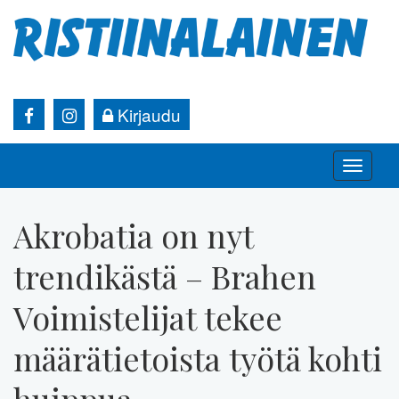
Kirjaudu
Toggle
naviga
Akrobatia on nyt
trendikästä – Brahen
Voimistelijat tekee
määrätietoista työtä kohti
huippua