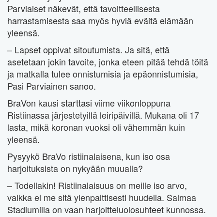
Parviaiset näkevät, että tavoitteellisesta
harrastamisesta saa myös hyviä eväitä elämään
yleensä.
– Lapset oppivat sitoutumista. Ja sitä, että
asetetaan jokin tavoite, jonka eteen pitää tehdä töitä
ja matkalla tulee onnistumisia ja epäonnistumisia,
Pasi Parviainen sanoo.
BraVon kausi starttasi viime viikonloppuna
Ristiinassa järjestetyillä leiripäivillä. Mukana oli 17
lasta, mikä koronan vuoksi oli vähemmän kuin
yleensä.
Pysyykö BraVo ristiinalaisena, kun iso osa
harjoituksista on nykyään muualla?
– Todellakin! Ristiinalaisuus on meille iso arvo,
vaikka ei me sitä ylenpalttisesti huudella. Saimaa
Stadiumilla on vaan harjoitteluolosuhteet kunnossa.