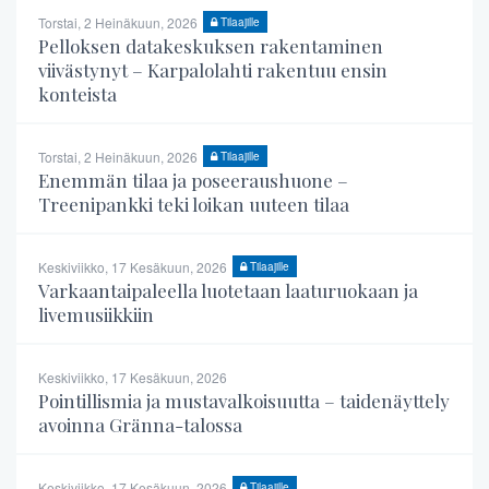
Torstai, 2 Heinäkuun, 2026
Tilaajille
Pelloksen datakeskuksen rakentaminen
viivästynyt – Karpalolahti rakentuu ensin
konteista
Torstai, 2 Heinäkuun, 2026
Tilaajille
Enemmän tilaa ja poseeraushuone –
Treenipankki teki loikan uuteen tilaa
Keskiviikko, 17 Kesäkuun, 2026
Tilaajille
Varkaantaipaleella luotetaan laaturuokaan ja
livemusiikkiin
Keskiviikko, 17 Kesäkuun, 2026
Pointillismia ja mustavalkoisuutta – taidenäyttely
avoinna Gränna-talossa
Keskiviikko, 17 Kesäkuun, 2026
Tilaajille