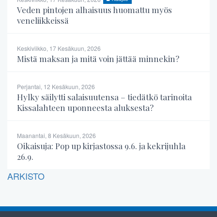
Veden pintojen alhaisuus huomattu myös
veneliikkeissä
Keskiviikko, 17 Kesäkuun, 2026
Mistä maksan ja mitä voin jättää minnekin?
Perjantai, 12 Kesäkuun, 2026
Hylky säilytti salaisuutensa – tiedätkö tarinoita
Kissalahteen uponneesta aluksesta?
Maanantai, 8 Kesäkuun, 2026
Oikaisuja: Pop up kirjastossa 9.6. ja kekrijuhla
26.9.
ARKISTO