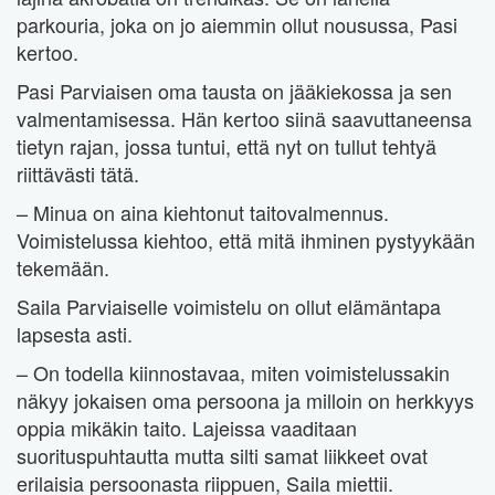
parkouria, joka on jo aiemmin ollut nousussa, Pasi
kertoo.
Pasi Parviaisen oma tausta on jääkiekossa ja sen
valmentamisessa. Hän kertoo siinä saavuttaneensa
tietyn rajan, jossa tuntui, että nyt on tullut tehtyä
riittävästi tätä.
– Minua on aina kiehtonut taitovalmennus.
Voimistelussa kiehtoo, että mitä ihminen pystyykään
tekemään.
Saila Parviaiselle voimistelu on ollut elämäntapa
lapsesta asti.
– On todella kiinnostavaa, miten voimistelussakin
näkyy jokaisen oma persoona ja milloin on herkkyys
oppia mikäkin taito. Lajeissa vaaditaan
suorituspuhtautta mutta silti samat liikkeet ovat
erilaisia persoonasta riippuen, Saila miettii.