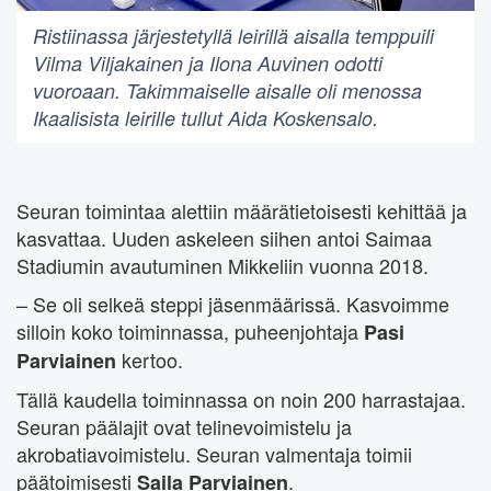
Ristiinassa järjestetyllä leirillä aisalla temppuili
Vilma Viljakainen ja Ilona Auvinen odotti
vuoroaan. Takimmaiselle aisalle oli menossa
Ikaalisista leirille tullut Aida Koskensalo.
Seuran toimintaa alettiin määrätietoisesti kehittää ja
kasvattaa. Uuden askeleen siihen antoi Saimaa
Stadiumin avautuminen Mikkeliin vuonna 2018.
– Se oli selkeä steppi jäsenmäärissä. Kasvoimme
silloin koko toiminnassa, puheenjohtaja
Pasi
kertoo.
Parviainen
Tällä kaudella toiminnassa on noin 200 harrastajaa.
Seuran päälajit ovat telinevoimistelu ja
akrobatiavoimistelu. Seuran valmentaja toimii
päätoimisesti
.
Saila Parviainen