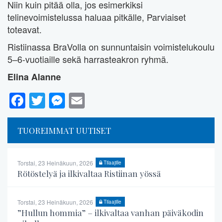
Niin kuin pitää olla, jos esimerkiksi
telinevoimistelussa haluaa pitkälle, Parviaiset
toteavat.
Ristiinassa BraVolla on sunnuntaisin voimistelukoulu
5–6-vuotiaille sekä harrasteakron ryhmä.
Elina Alanne
Facebook
Twitter
Messenger
Email
TUOREIMMAT UUTISET
Torstai, 23 Heinäkuun, 2026
Tilaajille
Rötöstelyä ja ilkivaltaa Ristiinan yössä
Torstai, 23 Heinäkuun, 2026
Tilaajille
”Hullun hommia” – ilkivaltaa vanhan päiväkodin