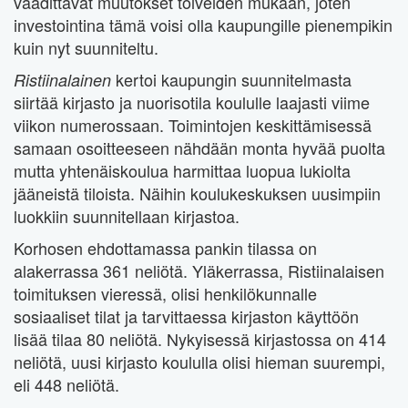
vaadittavat muutokset toiveiden mukaan, joten
investointina tämä voisi olla kaupungille pienempikin
kuin nyt suunniteltu.
kertoi kaupungin suunnitelmasta
Ristiinalainen
siirtää kirjasto ja nuorisotila koululle laajasti viime
viikon numerossaan. Toimintojen keskittämisessä
samaan osoitteeseen nähdään monta hyvää puolta
mutta yhtenäiskoulua harmittaa luopua lukiolta
jääneistä tiloista. Näihin koulukeskuksen uusimpiin
luokkiin suunnitellaan kirjastoa.
Korhosen ehdottamassa pankin tilassa on
alakerrassa 361 neliötä. Yläkerrassa, Ristiinalaisen
toimituksen vieressä, olisi henkilökunnalle
sosiaaliset tilat ja tarvittaessa kirjaston käyttöön
lisää tilaa 80 neliötä. Nykyisessä kirjastossa on 414
neliötä, uusi kirjasto koululla olisi hieman suurempi,
eli 448 neliötä.