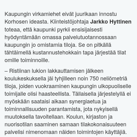
Kaupungin virkamiehet eivät juurikaan innostu
Korhosen ideasta. Kiinteistöjohtaja
Jarkko Hyttinen
toteaa, että kaupunki pyrkii ensisijaisesti
hyödyntämään omassa palvelutuotannossaan
kaupungin jo omistamia tiloja. Se on pitkällä
tähtäimellä kustannustehokkain tapa järjestää tilat
omille toiminnoille.
– Ristiinan lukion lakkauttamisen jälkeen
koulukeskuksella jäi tyhjilleen noin 750 neliömetriä
tiloja, joiden vuokraaminen kaupungin ulkopuoliselle
toimijalle olisi haasteellista. Tällaisella järjestelyllä ei
myöskään saataisi aikaan synergiaetua ja
toiminnallisuuden parantamista, jota nykyisellä
muutoksella tavoitellaan. Koulun, kirjaston ja
nuorisotilan saaminen samaan tilakokonaisuuteen
palvelisi nimenomaan näiden toimintojen käyttäjiä.