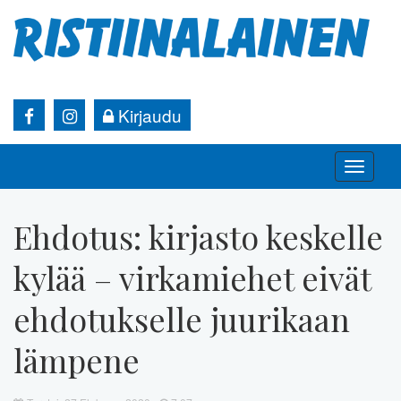
Kirjaudu
Toggle
naviga
Ehdotus: kirjasto keskelle
kylää – virkamiehet eivät
ehdotukselle juurikaan
lämpene