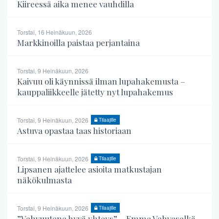
Kiireessä aika menee vauhdilla
Torstai, 16 Heinäkuun, 2026
Markkinoilla paistaa perjantaina
Torstai, 9 Heinäkuun, 2026
Kaivuu oli käynnissä ilman lupahakemusta –
kauppaliikkeelle jätetty nyt lupahakemus
Torstai, 9 Heinäkuun, 2026
Tilaajille
Astuva opastaa taas historiaan
Torstai, 9 Heinäkuun, 2026
Tilaajille
Lipsanen ajattelee asioita matkustajan
näkökulmasta
Torstai, 9 Heinäkuun, 2026
Tilaajille
”Vahvuutena hyvä yhteys” – Emma Vahvaselkä