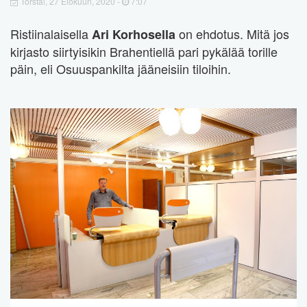
Torstai, 27 Elokuun, 2020 -
7:07
Ristiinalaisella
on ehdotus. Mitä jos
Ari Korhosella
kirjasto siirtyisikin Brahentiellä pari pykälää torille
päin, eli Osuuspankilta jääneisiin tiloihin.