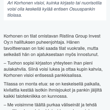
Ari Korhonen visioi, kuinka kirjasto tai nuorisotila
voisi olla keskellä kylää entisen Osuuspankin
tiloissa.
Korhonen on tilat omistavan Ristiina Group Invest
Oy:n hallituksen puheenjohtaja. Hänen
tavoitteenaan on toki saada tilat vuokralle, mutta
selkeästi hän on ajatuksestaan myös innostunut.
– Tuohon sopisi kirjaston yhteyteen ihan pieni
aulakahvila. Siinä voisi lukea ja ottaa kupin kahvia,
Korhonen visioi entisessä pankkisalissa.
Tilassa on monta etua: se on keskeisellä paikalla,
kivilattia kestää isotkin ihmisjoukot ja pankin jäljiltä
kaikki talotekniikka on kunnossa.
– Me voisimme täältä purkaa väliseinät ja tehdä