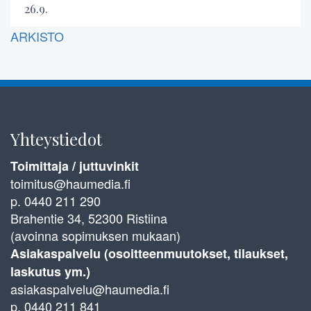
26.9.
ARKISTO
Yhteystiedot
Toimittaja / juttuvinkit
toimitus@haumedia.fi
p. 0440 211 290
Brahentie 34, 52300 Ristiina
(avoinna sopimuksen mukaan)
Asiakaspalvelu (osoitteenmuutokset, tilaukset,
laskutus ym.)
asiakaspalvelu@haumedia.fi
p. 0440 211 841