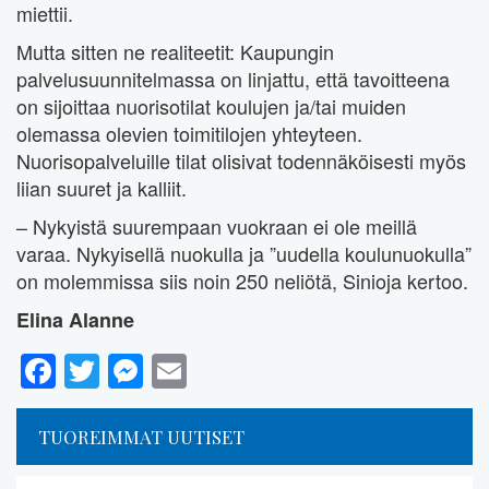
miettii.
Mutta sitten ne realiteetit: Kaupungin
palvelusuunnitelmassa on linjattu, että tavoitteena
on sijoittaa nuorisotilat koulujen ja/tai muiden
olemassa olevien toimitilojen yhteyteen.
Nuorisopalveluille tilat olisivat todennäköisesti myös
liian suuret ja kalliit.
– Nykyistä suurempaan vuokraan ei ole meillä
varaa. Nykyisellä nuokulla ja ”uudella koulunuokulla”
on molemmissa siis noin 250 neliötä, Sinioja kertoo.
Elina Alanne
Facebook
Twitter
Messenger
Email
TUOREIMMAT UUTISET