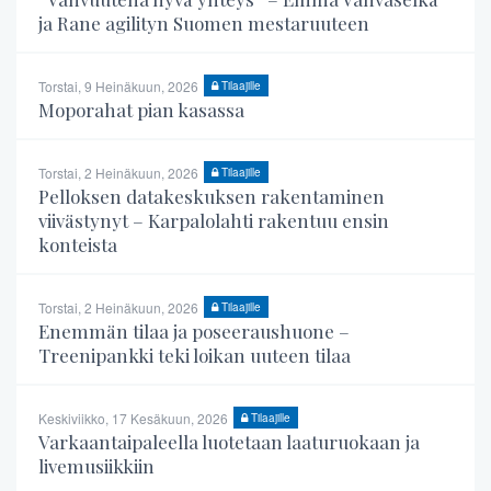
ja Rane agilityn Suomen mestaruuteen
Torstai, 9 Heinäkuun, 2026
Tilaajille
Moporahat pian kasassa
Torstai, 2 Heinäkuun, 2026
Tilaajille
Pelloksen datakeskuksen rakentaminen
viivästynyt – Karpalolahti rakentuu ensin
konteista
Torstai, 2 Heinäkuun, 2026
Tilaajille
Enemmän tilaa ja poseeraushuone –
Treenipankki teki loikan uuteen tilaa
Keskiviikko, 17 Kesäkuun, 2026
Tilaajille
Varkaantaipaleella luotetaan laaturuokaan ja
livemusiikkiin