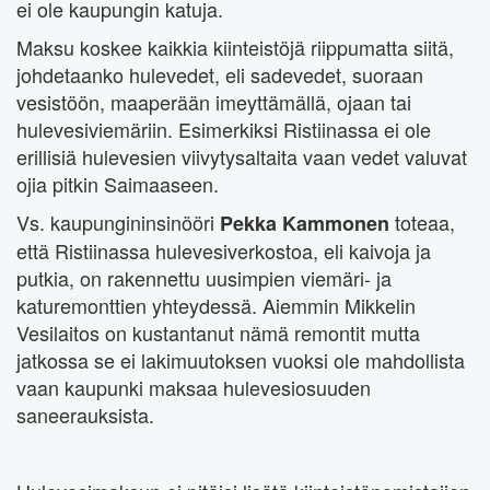
ei ole kaupungin katuja.
Maksu koskee kaikkia kiinteistöjä riippumatta siitä,
johdetaanko hulevedet, eli sadevedet, suoraan
vesistöön, maaperään imeyttämällä, ojaan tai
hulevesiviemäriin. Esimerkiksi Ristiinassa ei ole
erillisiä hulevesien viivytysaltaita vaan vedet valuvat
ojia pitkin Saimaaseen.
Vs. kaupungininsinööri
toteaa,
Pekka Kammonen
että Ristiinassa hulevesiverkostoa, eli kaivoja ja
putkia, on rakennettu uusimpien viemäri- ja
katuremonttien yhteydessä. Aiemmin Mikkelin
Vesilaitos on kustantanut nämä remontit mutta
jatkossa se ei lakimuutoksen vuoksi ole mahdollista
vaan kaupunki maksaa hulevesiosuuden
saneerauksista.