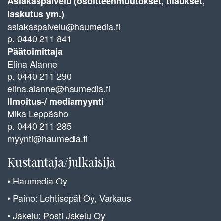
Asiakaspalvelu (osoitteenmuutokset, tilaukset,
laskutus ym.)
asiakaspalvelu@haumedia.fi
p. 0440 211 841
Päätoimittaja
Elina Alanne
p. 0440 211 290
elina.alanne@haumedia.fi
Ilmoitus-/ mediamyynti
Mika Leppäaho
p. 0440 211 285
myynti@haumedia.fi
Kustantaja/julkaisija
• Haumedia Oy
• Paino: Lehtisepät Oy, Varkaus
• Jakelu: Posti Jakelu Oy