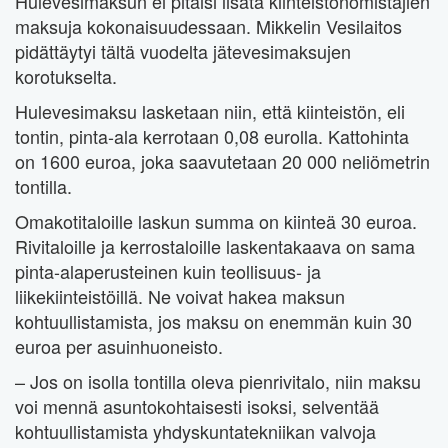
Hulevesimaksun ei pitäisi lisätä kiinteistönomistajien
maksuja kokonaisuudessaan. Mikkelin Vesilaitos
pidättäytyi tältä vuodelta jätevesimaksujen
korotukselta.
Hulevesimaksu lasketaan niin, että kiinteistön, eli
tontin, pinta-ala kerrotaan 0,08 eurolla. Kattohinta
on 1600 euroa, joka saavutetaan 20 000 neliömetrin
tontilla.
Omakotitaloille laskun summa on kiinteä 30 euroa.
Rivitaloille ja kerrostaloille laskentakaava on sama
pinta-alaperusteinen kuin teollisuus- ja
liikekiinteistöillä. Ne voivat hakea maksun
kohtuullistamista, jos maksu on enemmän kuin 30
euroa per asuinhuoneisto.
– Jos on isolla tontilla oleva pienrivitalo, niin maksu
voi mennä asuntokohtaisesti isoksi, selventää
kohtuullistamista yhdyskuntatekniikan valvoja