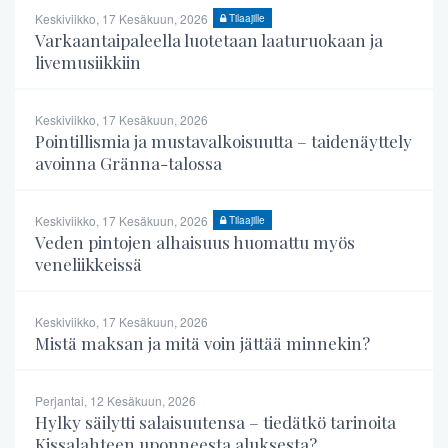
Keskiviikko, 17 Kesäkuun, 2026
Tilaajille
Varkaantaipaleella luotetaan laaturuokaan ja
livemusiikkiin
Keskiviikko, 17 Kesäkuun, 2026
Pointillismia ja mustavalkoisuutta – taidenäyttely
avoinna Gränna-talossa
Keskiviikko, 17 Kesäkuun, 2026
Tilaajille
Veden pintojen alhaisuus huomattu myös
veneliikkeissä
Keskiviikko, 17 Kesäkuun, 2026
Mistä maksan ja mitä voin jättää minnekin?
Perjantai, 12 Kesäkuun, 2026
Hylky säilytti salaisuutensa – tiedätkö tarinoita
Kissalahteen uponneesta aluksesta?