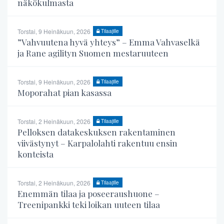
näkökulmasta
Torstai, 9 Heinäkuun, 2026
Tilaajille
”Vahvuutena hyvä yhteys” – Emma Vahvaselkä
ja Rane agilityn Suomen mestaruuteen
Torstai, 9 Heinäkuun, 2026
Tilaajille
Moporahat pian kasassa
Torstai, 2 Heinäkuun, 2026
Tilaajille
Pelloksen datakeskuksen rakentaminen
viivästynyt – Karpalolahti rakentuu ensin
konteista
Torstai, 2 Heinäkuun, 2026
Tilaajille
Enemmän tilaa ja poseeraushuone –
Treenipankki teki loikan uuteen tilaa