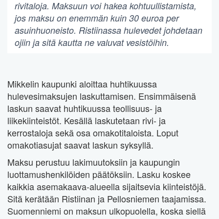
rivitaloja. Maksuun voi hakea kohtuullistamista,
jos maksu on enemmän kuin 30 euroa per
asuinhuoneisto. Ristiinassa hulevedet johdetaan
ojiin ja sitä kautta ne valuvat vesistöihin.
Mikkelin kaupunki aloittaa huhtikuussa
hulevesimaksujen laskuttamisen. Ensimmäisenä
laskun saavat huhtikuussa teollisuus- ja
liikekiinteistöt. Kesällä laskutetaan rivi- ja
kerrostaloja sekä osa omakotitaloista. Loput
omakotiasujat saavat laskun syksyllä.
Maksu perustuu lakimuutoksiin ja kaupungin
luottamushenkilöiden päätöksiin. Lasku koskee
kaikkia asemakaava-alueella sijaitsevia kiinteistöjä.
Sitä kerätään Ristiinan ja Pellosniemen taajamissa.
Suomenniemi on maksun ulkopuolella, koska siellä