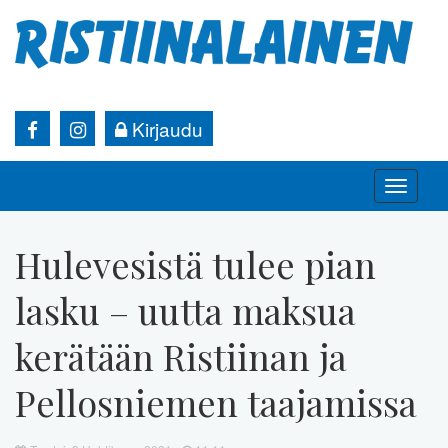
Kirjaudu
Toggle
naviga
Hulevesistä tulee pian
lasku – uutta maksua
kerätään Ristiinan ja
Pellosniemen taajamissa