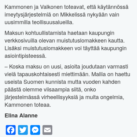
Kammonen ja Valkonen toteavat, että käytännössä
imeytysjärjestelmiä on Mikkelissä nykyään vain
uusimmilla teollisuusalueilla.
Maksun kohtuullistamista haetaan kaupungin
verkkosivuilla olevan muistutuslomakkeen kautta.
Lisäksi muistutuslomakkeen voi täyttää kaupungin
asiointipisteessä.
– Koska maksu on uusi, asioita joudutaan varmasti
vielä tapauskohtaisesti miettimään. Mallia on haettu
useista Suomen kunnista mutta vuoden kahden
päästä olemme viisaampia siitä, onko
järjestelmässä virheellisyyksiä ja muita ongelmia,
Kammonen toteaa.
Elina Alanne
Facebook
Twitter
Messenger
Email