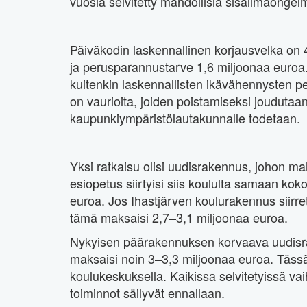
vuosia selvitetty mahdollisia sisäilmaongel
Päiväkodin laskennallinen korjausvelka on
ja perusparannustarve 1,6 miljoonaa euroa.
kuitenkin laskennallisten ikävähennysten p
on vaurioita, joiden poistamiseksi jouduta
kaupunkiympäristölautakunnalle todetaan.
Yksi ratkaisu olisi uudisrakennus, johon mah
esiopetus siirtyisi siis koululta samaan ko
euroa. Jos Ihastjärven koulurakennus siirrett
tämä maksaisi 2,7–3,1 miljoonaa euroa.
Nykyisen päärakennuksen korvaava uudisrake
maksaisi noin 3–3,3 miljoonaa euroa. Täss
koulukeskuksella. Kaikissa selvitetyissä va
toiminnot säilyvät ennallaan.