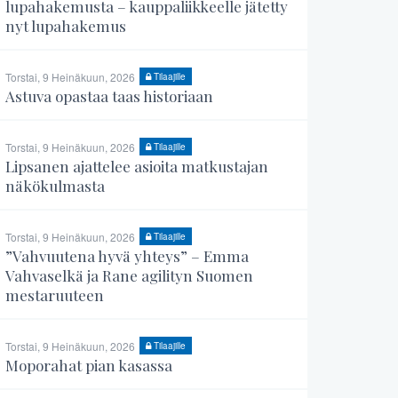
lupahakemusta – kauppaliikkeelle jätetty
nyt lupahakemus
Torstai, 9 Heinäkuun, 2026
Tilaajille
Astuva opastaa taas historiaan
Torstai, 9 Heinäkuun, 2026
Tilaajille
Lipsanen ajattelee asioita matkustajan
näkökulmasta
Torstai, 9 Heinäkuun, 2026
Tilaajille
”Vahvuutena hyvä yhteys” – Emma
Vahvaselkä ja Rane agilityn Suomen
mestaruuteen
Torstai, 9 Heinäkuun, 2026
Tilaajille
Moporahat pian kasassa