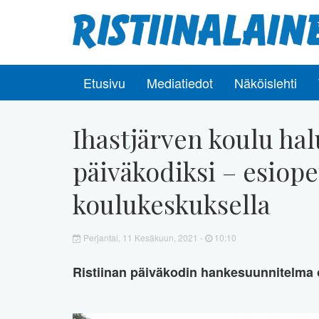
Etusivu
Mediatiedot
Näköislehti
Ihastjärven koulu hal
päiväkodiksi – esiope
koulukeskuksella
Perjantai, 11 Kesäkuun, 2021 -
10:10
Ristiinan päiväkodin hankesuunnitelma 