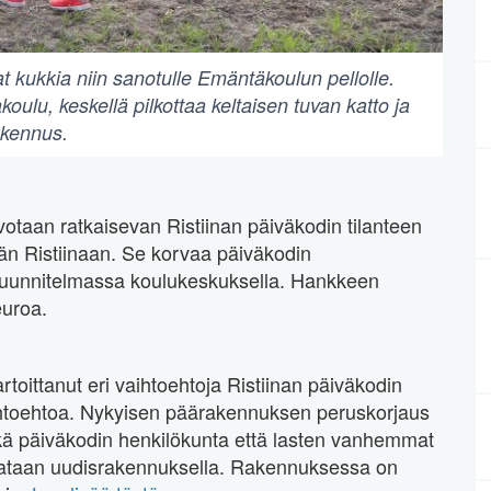
at kukkia niin sanotulle Emäntäkoulun pellolle.
ulu, keskellä pilkottaa keltaisen tuvan katto ja
akennus.
otaan ratkaisevan Ristiinan päiväkodin tilanteen
tään Ristiinaan. Se korvaa päiväkodin
suunnitelmassa koulukeskuksella. Hankkeen
euroa.
oittanut eri vaihtoehtoja Ristiinan päiväkodin
vaihtoehtoa. Nykyisen päärakennuksen peruskorjaus
kä päiväkodin henkilökunta että lasten vanhemmat
rvataan uudisrakennuksella. Rakennuksessa on