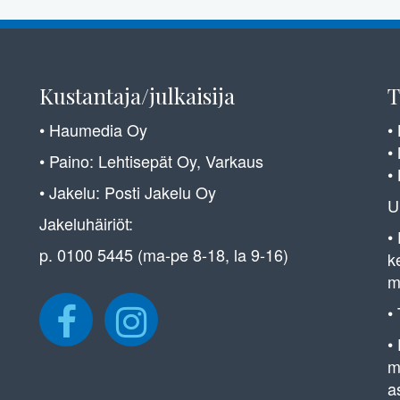
Kustantaja/julkaisija
T
• Haumedia Oy
•
•
• Paino: Lehtisepät Oy, Varkaus
•
• Jakelu: Posti Jakelu Oy
U
Jakeluhäiriöt:
•
p. 0100 5445 (ma-pe 8-18, la 9-16)
k
m
•
•
m
a