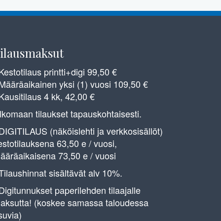
ilausmaksut
 Kestotilaus printti+digi 99,50 €
 Määräaikainen yksi (1) vuosi 109,50 €
 Kausitilaus 4 kk, 42,00 €
lkomaan tilaukset tapauskohtaisesti.
 DIGITILAUS (näköislehti ja verkkosisällöt)
estotilauksena 63,50 e / vuosi,
ääräaikaisena 73,50 e / vuosi
 Tilaushinnat sisältävät alv 10%.
 Digitunnukset paperilehden tilaajalle
aksutta! (koskee samassa taloudessa
suvia)