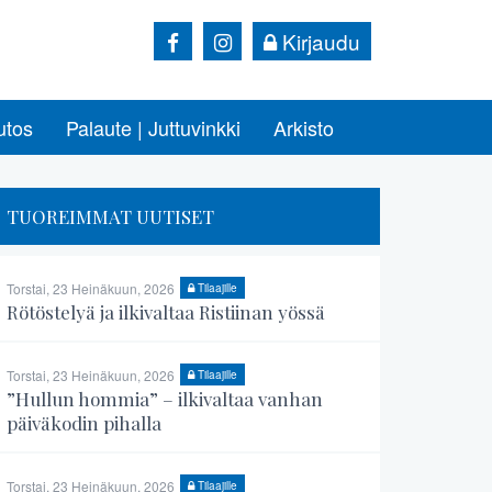
Kirjaudu
utos
Palaute | Juttuvinkki
Arkisto
TUOREIMMAT UUTISET
Torstai, 23 Heinäkuun, 2026
Tilaajille
Rötöstelyä ja ilkivaltaa Ristiinan yössä
Torstai, 23 Heinäkuun, 2026
Tilaajille
”Hullun hommia” – ilkivaltaa vanhan
päiväkodin pihalla
Torstai, 23 Heinäkuun, 2026
Tilaajille