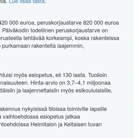
mia.
Lue lisää tästä
.
 420 000 euroa, peruskorjaustarve 820 000 euroa
 Päiväkodin todellinen peruskorjaustarve on
erusteella tehtävää korkeampi, koska rakenteissa
an purkamaan rakenteita laajemmin,
tuisi myös esiopetus, eli 130 lasta. Tuolloin
konaisuuteen. Hinta-arvio on 3,7–4,1 miljoonaa
äisiin ja laajennettaisiin myös esikoululaisille,
nnus nykyisissä tiloissa toimiville lapsille
ä vaihtoehdossa esiopetus jatkaa
ihtoehdoissa Helmitalon ja Keltaisen tuvan