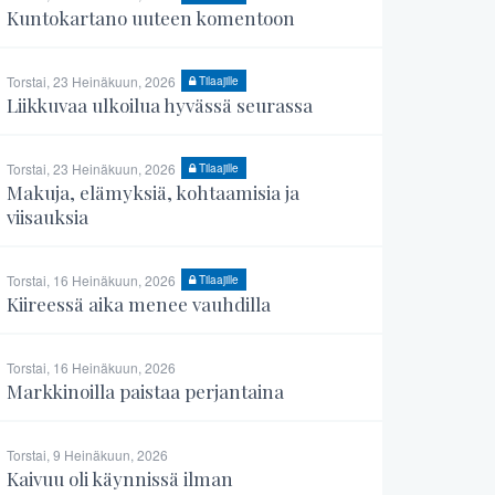
Kuntokartano uuteen komentoon
Torstai, 23 Heinäkuun, 2026
Tilaajille
Liikkuvaa ulkoilua hyvässä seurassa
Torstai, 23 Heinäkuun, 2026
Tilaajille
Makuja, elämyksiä, kohtaamisia ja
viisauksia
Torstai, 16 Heinäkuun, 2026
Tilaajille
Kiireessä aika menee vauhdilla
Torstai, 16 Heinäkuun, 2026
Markkinoilla paistaa perjantaina
Torstai, 9 Heinäkuun, 2026
Kaivuu oli käynnissä ilman