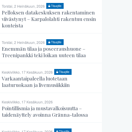
Torstai, 2 Heinäkuun, 2026
Tilaajille
Pelloksen datakeskuksen rakentaminen
viivästynyt – Karpalolahti rakentuu ensin
konteista
Torstai, 2 Heinäkuun, 2026
Tilaajille
Enemmän tilaa ja poseeraushuone –
Treenipankki teki loikan uuteen tilaa
Keskiviikko, 17 Kesäkuun, 2026
Tilaajille
Varkaantaipaleella luotetaan
laaturuokaan ja livemusiikkiin
Keskiviikko, 17 Kesäkuun, 2026
Pointillismia ja mustavalkoisuutta –
taidenäyttely avoinna Gränna-talossa
Keskiviikko, 17 Kesäkuun, 2026
Tilaajille