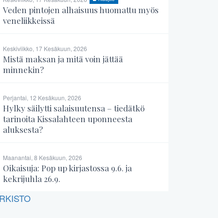
Veden pintojen alhaisuus huomattu myös
veneliikkeissä
Keskiviikko, 17 Kesäkuun, 2026
Mistä maksan ja mitä voin jättää
minnekin?
Perjantai, 12 Kesäkuun, 2026
Hylky säilytti salaisuutensa – tiedätkö
tarinoita Kissalahteen uponneesta
aluksesta?
Maanantai, 8 Kesäkuun, 2026
Oikaisuja: Pop up kirjastossa 9.6. ja
kekrijuhla 26.9.
RKISTO