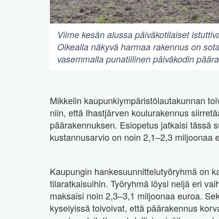
Viime kesän alussa päiväkotilaiset istuttiv
Oikealla näkyvä harmaa rakennus on sotako
vasemmalla punatiilinen päiväkodin päär
Mikkelin kaupunkiympäristölautakunnan toiv
niin, että Ihastjärven koulurakennus siirre
päärakennuksen. Esiopetus jatkaisi tässä 
kustannusarvio on noin 2,1–2,3 miljoonaa 
Kaupungin hankesuunnittelutyöryhmä on kart
tilaratkaisuihin. Työryhmä löysi neljä eri 
maksaisi noin 2,3–3,1 miljoonaa euroa. Se
kyselyissä toivoivat, että päärakennus ko