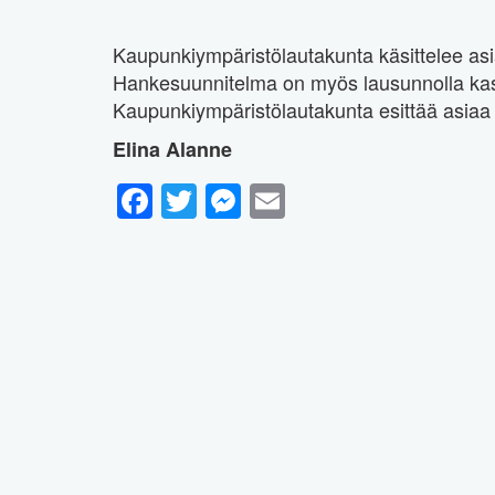
Kaupunkiympäristölautakunta käsittelee asi
Hankesuunnitelma on myös lausunnolla kas
Kaupunkiympäristölautakunta esittää asiaa 
Elina Alanne
Facebook
Twitter
Messenger
Email