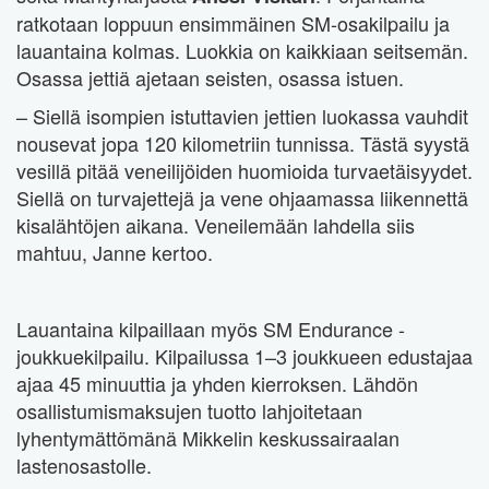
ratkotaan loppuun ensimmäinen SM-osakilpailu ja
lauantaina kolmas. Luokkia on kaikkiaan seitsemän.
Osassa jettiä ajetaan seisten, osassa istuen.
– Siellä isompien istuttavien jettien luokassa vauhdit
nousevat jopa 120 kilometriin tunnissa. Tästä syystä
vesillä pitää veneilijöiden huomioida turvaetäisyydet.
Siellä on turvajettejä ja vene ohjaamassa liikennettä
kisalähtöjen aikana. Veneilemään lahdella siis
mahtuu, Janne kertoo.
Lauantaina kilpaillaan myös SM Endurance -
joukkuekilpailu. Kilpailussa 1–3 joukkueen edustajaa
ajaa 45 minuuttia ja yhden kierroksen. Lähdön
osallistumismaksujen tuotto lahjoitetaan
lyhentymättömänä Mikkelin keskussairaalan
lastenosastolle.