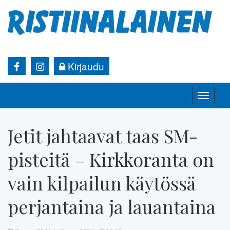
Kirjaudu
Toggle
naviga
Jetit jahtaavat taas SM-
pisteitä – Kirkkoranta on
vain kilpailun käytössä
perjantaina ja lauantaina