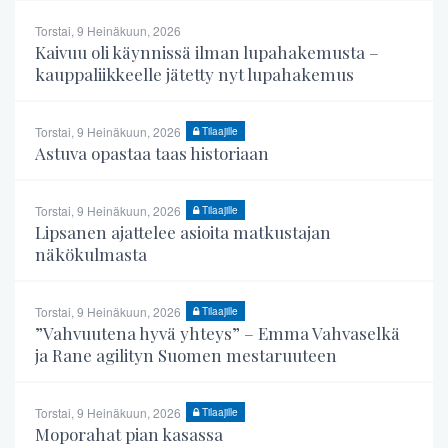
Torstai, 9 Heinäkuun, 2026
Kaivuu oli käynnissä ilman lupahakemusta –
kauppaliikkeelle jätetty nyt lupahakemus
Torstai, 9 Heinäkuun, 2026
Tilaajille
Astuva opastaa taas historiaan
Torstai, 9 Heinäkuun, 2026
Tilaajille
Lipsanen ajattelee asioita matkustajan
näkökulmasta
Torstai, 9 Heinäkuun, 2026
Tilaajille
”Vahvuutena hyvä yhteys” – Emma Vahvaselkä
ja Rane agilityn Suomen mestaruuteen
Torstai, 9 Heinäkuun, 2026
Tilaajille
Moporahat pian kasassa