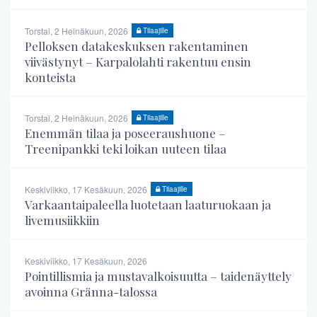
Torstai, 2 Heinäkuun, 2026
Tilaajille
Pelloksen datakeskuksen rakentaminen
viivästynyt – Karpalolahti rakentuu ensin
konteista
Torstai, 2 Heinäkuun, 2026
Tilaajille
Enemmän tilaa ja poseeraushuone –
Treenipankki teki loikan uuteen tilaa
Keskiviikko, 17 Kesäkuun, 2026
Tilaajille
Varkaantaipaleella luotetaan laaturuokaan ja
livemusiikkiin
Keskiviikko, 17 Kesäkuun, 2026
Pointillismia ja mustavalkoisuutta – taidenäyttely
avoinna Gränna-talossa