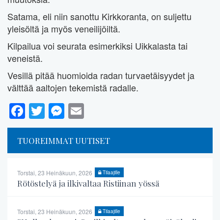
Satama, eli niin sanottu Kirkkoranta, on suljettu
yleisöltä ja myös veneilijöiltä.
Kilpailua voi seurata esimerkiksi Uikkalasta tai
veneistä.
Vesillä pitää huomioida radan turvaetäisyydet ja
välttää aaltojen tekemistä radalle.
Facebook
Twitter
Messenger
Email
TUOREIMMAT UUTISET
Torstai, 23 Heinäkuun, 2026
Tilaajille
Rötöstelyä ja ilkivaltaa Ristiinan yössä
Torstai, 23 Heinäkuun, 2026
Tilaajille