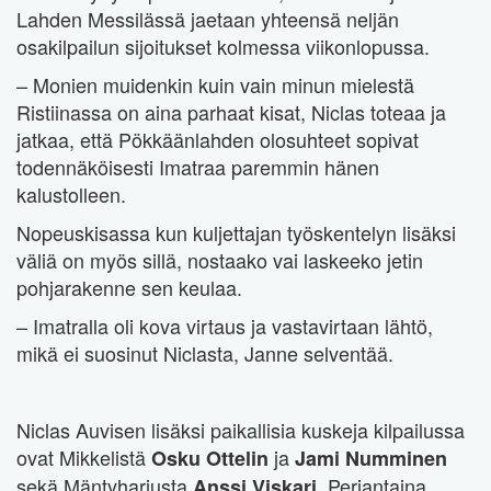
Lahden Messilässä jaetaan yhteensä neljän
osakilpailun sijoitukset kolmessa viikonlopussa.
– Monien muidenkin kuin vain minun mielestä
Ristiinassa on aina parhaat kisat, Niclas toteaa ja
jatkaa, että Pökkäänlahden olosuhteet sopivat
todennäköisesti Imatraa paremmin hänen
kalustolleen.
Nopeuskisassa kun kuljettajan työskentelyn lisäksi
väliä on myös sillä, nostaako vai laskeeko jetin
pohjarakenne sen keulaa.
– Imatralla oli kova virtaus ja vastavirtaan lähtö,
mikä ei suosinut Niclasta, Janne selventää.
Niclas Auvisen lisäksi paikallisia kuskeja kilpailussa
ovat Mikkelistä
ja
Osku Ottelin
Jami Numminen
sekä Mäntyharjusta
. Perjantaina
Anssi Viskari