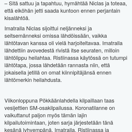
– Sitä sattuu ja tapahtuu, hymähtää Niclas ja toteaa,
että eiköhän jetti saada kuntoon ennen perjantain
kisalähtöä.
Imatralla Niclas sijoittui neljänneksi ja
seitsemänneksi omissa lähdöissään, vaikka
lähtötavan kanssa oli vielä harjoiteltavaa. Imatralla
lähdettiin avovedestä rivistä itse seuraten, milloin
lähtölippu heilahtaa. Ristiinassa käytössä on tutumpi
lähtötapa, jossa lähdetään rannasta niin, että
jokaisella jetillä on omat kiinnipitäjänsä ennen
lähtömerkin heilahdusta.
Viikonloppuna Pökkäänlahdella kilpaillaan taas
vesijettien SM-osakilpailussa. Koronatilanne on
vaikuttanut paljon myös tämän lajin
kilpailutoimintaan, joten sarja järjestetään tänä
kesänä lyhyempänä. Imatralla, Ristiinassa ja