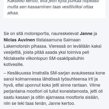
Kaksikko kertoo, että jetin kyllä purkaa nopeasti
mutta sen kasaaminen taas vesitiiviiksi ottaa
aikaa.
Se on sitä motorsportia, naureskelevat
ja
Janne
tiistaiaamuna Saimaan
Niclas Auvinen
Lakemotorsin pihassa. Vieressä on levällään kaksi
vesijettiä, joista pitää saada yksi toimiva peli
Niclakselle viikonlopun SM-osakilpailuihin
kotivesille.
– Kesäkuussa Imatralla SM-sarjan avauksessa kone
sanoi kolmannessa lähdössä työsuhteensa irti ja
hyvä, ettei uponnut koko jetti sinne rantaan. Viime
perjantaina moottori oli tullut koneistamosta, jetti oli
saatu kasaan ja oltiin ajamassa moottoria sisään,
niin se teki taas tenän, Janne kertoo.