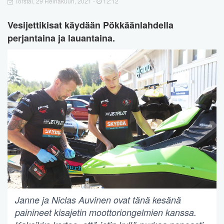
Torstai, 29 Heinäkuun, 2021 -
12:12
Vesijettikisat käydään Pökkäänlahdella
perjantaina ja lauantaina.
Janne ja Niclas Auvinen ovat tänä kesänä
painineet kisajetin moottoriongelmien kanssa.