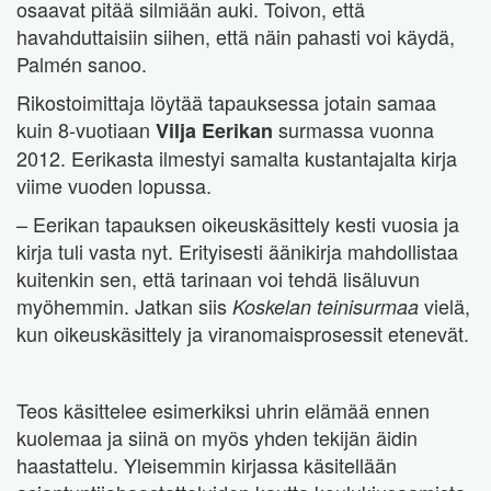
osaavat pitää silmiään auki. Toivon, että
havahduttaisiin siihen, että näin pahasti voi käydä,
Palmén sanoo.
Rikostoimittaja löytää tapauksessa jotain samaa
kuin 8-vuotiaan
surmassa vuonna
Vilja Eerikan
2012. Eerikasta ilmestyi samalta kustantajalta kirja
viime vuoden lopussa.
– Eerikan tapauksen oikeuskäsittely kesti vuosia ja
kirja tuli vasta nyt. Erityisesti äänikirja mahdollistaa
kuitenkin sen, että tarinaan voi tehdä lisäluvun
myöhemmin. Jatkan siis
vielä,
Koskelan teinisurmaa
kun oikeuskäsittely ja viranomaisprosessit etenevät.
Teos käsittelee esimerkiksi uhrin elämää ennen
kuolemaa ja siinä on myös yhden tekijän äidin
haastattelu. Yleisemmin kirjassa käsitellään