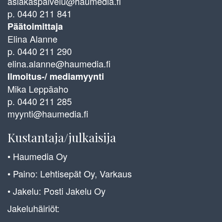
asiakaspalvelu@haumedia.fi
p. 0440 211 841
Päätoimittaja
Elina Alanne
p. 0440 211 290
elina.alanne@haumedia.fi
Ilmoitus-/ mediamyynti
Mika Leppäaho
p. 0440 211 285
myynti@haumedia.fi
Kustantaja/julkaisija
• Haumedia Oy
• Paino: Lehtisepät Oy, Varkaus
• Jakelu: Posti Jakelu Oy
Jakeluhäiriöt: