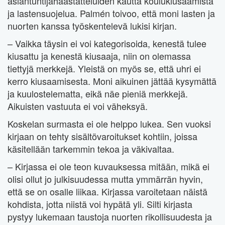
asiantuntijahaastatteluiden kautta koulukiusaamista
ja lastensuojelua. Palmén toivoo, että moni lasten ja
nuorten kanssa työskentelevä lukisi kirjan.
– Vaikka täysin ei voi kategorisoida, kenestä tulee
kiusattu ja kenestä kiusaaja, niin on olemassa
tiettyjä merkkejä. Yleistä on myös se, että uhri ei
kerro kiusaamisesta. Moni aikuinen jättää kysymättä
ja kuulostelematta, eikä näe pieniä merkkejä.
Aikuisten vastuuta ei voi väheksyä.
Koskelan surmasta ei ole helppo lukea. Sen vuoksi
kirjaan on tehty sisältövaroitukset kohtiin, joissa
käsitellään tarkemmin tekoa ja väkivaltaa.
– Kirjassa ei ole teon kuvauksessa mitään, mikä ei
olisi ollut jo julkisuudessa mutta ymmärrän hyvin,
että se on osalle liikaa. Kirjassa varoitetaan näistä
kohdista, jotta niistä voi hypätä yli. Silti kirjasta
pystyy lukemaan taustoja nuorten rikollisuudesta ja