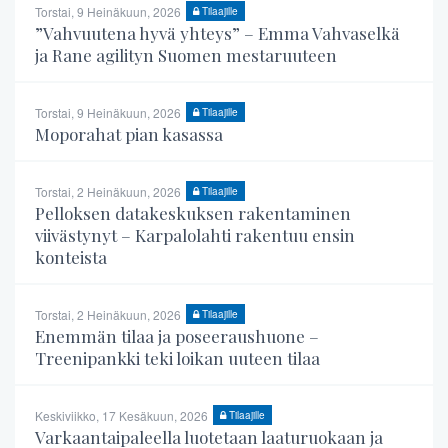
Torstai, 9 Heinäkuun, 2026
Tilaajille
”Vahvuutena hyvä yhteys” – Emma Vahvaselkä
ja Rane agilityn Suomen mestaruuteen
Torstai, 9 Heinäkuun, 2026
Tilaajille
Moporahat pian kasassa
Torstai, 2 Heinäkuun, 2026
Tilaajille
Pelloksen datakeskuksen rakentaminen
viivästynyt – Karpalolahti rakentuu ensin
konteista
Torstai, 2 Heinäkuun, 2026
Tilaajille
Enemmän tilaa ja poseeraushuone –
Treenipankki teki loikan uuteen tilaa
Keskiviikko, 17 Kesäkuun, 2026
Tilaajille
Varkaantaipaleella luotetaan laaturuokaan ja