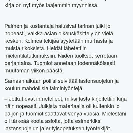
kirja on nyt myös laajemmin myynnissä.
Palmén ja kustantaja halusivat tarinan julki jo
nopeasti, vaikka asian oikeuskäsittely on vielä
kesken. Kolmea tekijää syytetään murhasta ja
muista rikoksista. Heidät lähetettiin
mielentilatutkimuksiin. Niiden tuolkset kerrotaan
perjantaina. Tuomiot annetaan todennäköisesti
muutaman viikon päästä.
Samaan aikaan poliisi selvittää lastensuojelun ja
koulun mahdollisia laiminlyöntejä.
– Jotkut ovat ihmetelleet, miksi tästä kirjoitettiin kirja
näin nopeasti. Julkista materiaalia oli kuitenkin jo
paljon ja tuomiot saattavat venyä vuosia. Mielestäni
oli tärkeää koota asioita, jotta esimerkiksi
lastensuojelun ja erityisopetuksen työntekijät