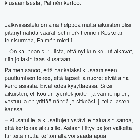
kiusaamisesta, Palmén kertoo.
Jälkiviisastelu on aina helppoa mutta aikuisten olisi
pitänyt nähdä vaaralliset merkit ennen Koskelan
teinisurmaa, Palmén miettii.
– On kauhean surullista, että nyt kun koulut alkavat,
niin joitakin taas kiusataan.
Palmén sanoo, että hankalaksi kiusaamiseen
puuttumisen tekee, että lapset ja nuoret eivät aina
kerro asiasta. Eivät edes kysyttäessä. Siksi
aikuisten, eli koulun työntekijöiden ja vanhempien,
vastuulla on yrittää nähdä ja sitkeästi jutella lasten
kanssa.
– Kiusatuille ja kiusattujen ystäville haluaisin sanoa,
että kertokaa aikuisille. Asiaan liittyy paljon vaikeita
tunteita mutta kertomalla voi saada apua.