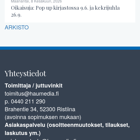
Maanantai, 8 Kesäkuun, 2026
Oikaisuja: Pop up kirjastossa 9.6. ja kekrijuhla
26.9.
ARKISTO
Yhteystiedot
Toimittaja / juttuvinkit
toimitus@haumedia.fi
p. 0440 211 290
Brahentie 34, 52300 Ristiina
(avoinna sopimuksen mukaan)
Asiakaspalvelu (osoitteenmuutokset, tilaukset,
laskutus ym.)