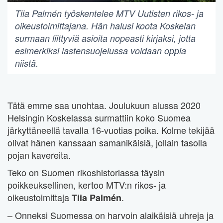
Tiia Palmén työskentelee MTV Uutisten rikos- ja
oikeustoimittajana. Hän halusi koota Koskelan
surmaan liittyviä asioita nopeasti kirjaksi, jotta
esimerkiksi lastensuojelussa voidaan oppia
niistä.
Tätä emme saa unohtaa. Joulukuun alussa 2020
Helsingin Koskelassa surmattiin koko Suomea
järkyttäneellä tavalla 16-vuotias poika. Kolme tekijää
olivat hänen kanssaan samanikäisiä, jollain tasolla
pojan kavereita.
Teko on Suomen rikoshistoriassa täysin
poikkeuksellinen, kertoo MTV:n rikos- ja
oikeustoimittaja
.
Tiia Palmén
– Onneksi Suomessa on harvoin alaikäisiä uhreja ja