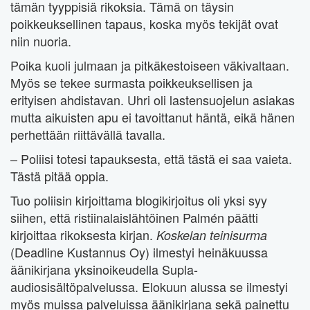
tämän tyyppisiä rikoksia. Tämä on täysin
poikkeuksellinen tapaus, koska myös tekijät ovat
niin nuoria.
Poika kuoli julmaan ja pitkäkestoiseen väkivaltaan.
Myös se tekee surmasta poikkeuksellisen ja
erityisen ahdistavan. Uhri oli lastensuojelun asiakas
mutta aikuisten apu ei tavoittanut häntä, eikä hänen
perhettään riittävällä tavalla.
– Poliisi totesi tapauksesta, että tästä ei saa vaieta.
Tästä pitää oppia.
Tuo poliisin kirjoittama blogikirjoitus oli yksi syy
siihen, että ristiinalaislähtöinen Palmén päätti
kirjoittaa rikoksesta kirjan.
Koskelan teinisurma
(Deadline Kustannus Oy) ilmestyi heinäkuussa
äänikirjana yksinoikeudella Supla-
audiosisältöpalvelussa. Elokuun alussa se ilmestyi
myös muissa palveluissa äänikirjana sekä painettu