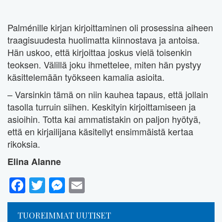
Palménille kirjan kirjoittaminen oli prosessina aiheen
traagisuudesta huolimatta kiinnostava ja antoisa.
Hän uskoo, että kirjoittaa joskus vielä toisenkin
teoksen. Välillä joku ihmettelee, miten hän pystyy
käsittelemään työkseen kamalia asioita.
– Varsinkin tämä on niin kauhea tapaus, että jollain
tasolla turruin siihen. Keskityin kirjoittamiseen ja
asioihin. Totta kai ammatistakin on paljon hyötyä,
että en kirjailijana käsitellyt ensimmäistä kertaa
rikoksia.
Elina Alanne
Facebook
Twitter
Messenger
Email
TUOREIMMAT UUTISET