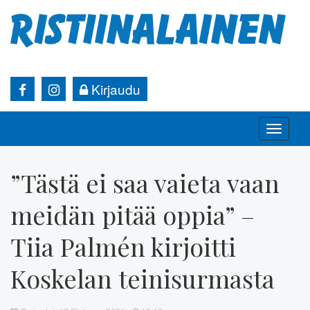
Kirjaudu
Toggle
naviga
”Tästä ei saa vaieta vaan
meidän pitää oppia” –
Tiia Palmén kirjoitti
Koskelan teinisurmasta