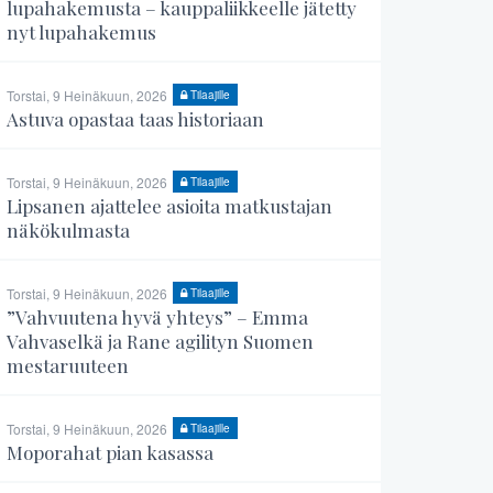
lupahakemusta – kauppaliikkeelle jätetty
nyt lupahakemus
Torstai, 9 Heinäkuun, 2026
Tilaajille
Astuva opastaa taas historiaan
Torstai, 9 Heinäkuun, 2026
Tilaajille
Lipsanen ajattelee asioita matkustajan
näkökulmasta
Torstai, 9 Heinäkuun, 2026
Tilaajille
”Vahvuutena hyvä yhteys” – Emma
Vahvaselkä ja Rane agilityn Suomen
mestaruuteen
Torstai, 9 Heinäkuun, 2026
Tilaajille
Moporahat pian kasassa