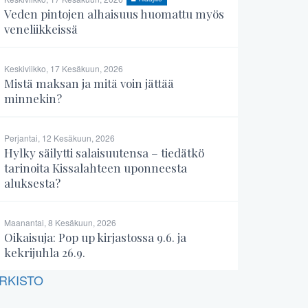
Veden pintojen alhaisuus huomattu myös
veneliikkeissä
Keskiviikko, 17 Kesäkuun, 2026
Mistä maksan ja mitä voin jättää
minnekin?
Perjantai, 12 Kesäkuun, 2026
Hylky säilytti salaisuutensa – tiedätkö
tarinoita Kissalahteen uponneesta
aluksesta?
Maanantai, 8 Kesäkuun, 2026
Oikaisuja: Pop up kirjastossa 9.6. ja
kekrijuhla 26.9.
RKISTO