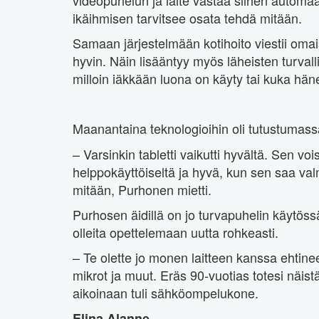
ikäihmisen tarvitsee osata tehdä mitään.
Samaan järjestelmään kotihoito viestii omais
hyvin. Näin lisääntyy myös läheisten turvall
milloin iäkkään luona on käyty tai kuka häne
Maanantaina teknologioihin oli tutustumas
– Varsinkin tabletti vaikutti hyvältä. Sen vo
helppokäyttöiseltä ja hyvä, kun sen saa valmi
mitään, Purhonen mietti.
Purhosen äidillä on jo turvapuhelin käytöss
olleita opettelemaan uutta rohkeasti.
– Te olette jo monen laitteen kanssa ehtineet
mikrot ja muut. Eräs 90-vuotias totesi näist
aikoinaan tuli sähköompelukone.
Elina Alanne