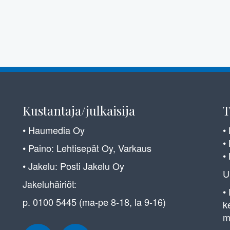
Kustantaja/julkaisija
T
• Haumedia Oy
•
•
• Paino: Lehtisepät Oy, Varkaus
•
• Jakelu: Posti Jakelu Oy
U
Jakeluhäiriöt:
•
p. 0100 5445 (ma-pe 8-18, la 9-16)
k
m