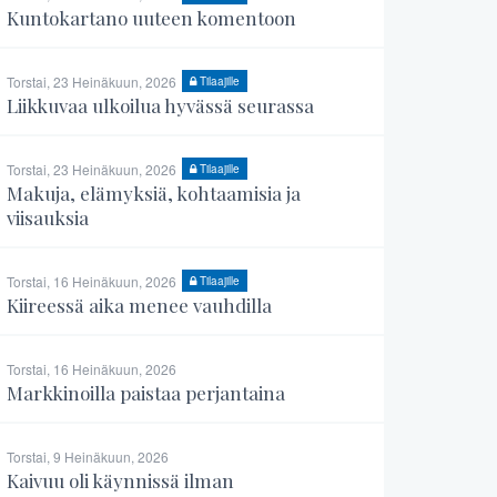
Kuntokartano uuteen komentoon
Torstai, 23 Heinäkuun, 2026
Tilaajille
Liikkuvaa ulkoilua hyvässä seurassa
Torstai, 23 Heinäkuun, 2026
Tilaajille
Makuja, elämyksiä, kohtaamisia ja
viisauksia
Torstai, 16 Heinäkuun, 2026
Tilaajille
Kiireessä aika menee vauhdilla
Torstai, 16 Heinäkuun, 2026
Markkinoilla paistaa perjantaina
Torstai, 9 Heinäkuun, 2026
Kaivuu oli käynnissä ilman