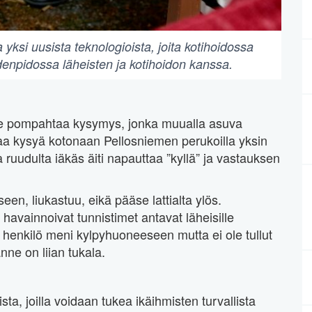
a yksi uusista teknologioista, joita kotihoidossa
ydenpidossa läheisten ja kotihoidon kanssa.
dulle pompahtaa kysymys, jonka muualla asuva
luaa kysyä kotonaan Pellosniemen perukoilla yksin
 ruudulta iäkäs äiti napauttaa ”kyllä” ja vastauksen
en, liukastuu, eikä pääse lattialta ylös.
avainnoivat tunnistimet antavat läheisille
a henkilö meni kylpyhuoneeseen mutta ei ole tullut
anne on liian tukala.
ta, joilla voidaan tukea ikäihmisten turvallista