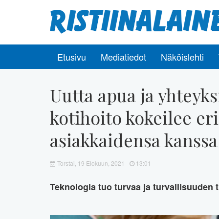
Etusivu
Mediatiedot
Näköislehti
Uutta apua ja yhteyksi
kotihoito kokeilee eril
asiakkaidensa kanssa
Torstai, 19 Elokuun, 2021 -
13:01
Teknologia tuo turvaa ja turvallisuuden t