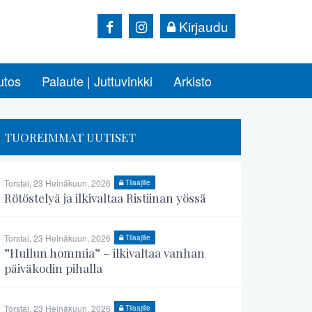
Kirjaudu
utos
Palaute | Juttuvinkki
Arkisto
TUOREIMMAT UUTISET
Torstai, 23 Heinäkuun, 2026
Tilaajille
Rötöstelyä ja ilkivaltaa Ristiinan yössä
Torstai, 23 Heinäkuun, 2026
Tilaajille
”Hullun hommia” – ilkivaltaa vanhan
päiväkodin pihalla
Torstai, 23 Heinäkuun, 2026
Tilaajille