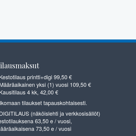
ilausmaksut
 Kestotilaus printti+digi 99,50 €
 Määräaikainen yksi (1) vuosi 109,50 €
 Kausitilaus 4 kk, 42,00 €
lkomaan tilaukset tapauskohtaisesti.
 DIGITILAUS (näköislehti ja verkkosisällöt)
estotilauksena 63,50 e / vuosi,
ääräaikaisena 73,50 e / vuosi