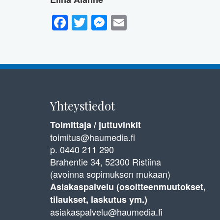
Facebook
Twitter
Messenger
Email
Yhteystiedot
Toimittaja / juttuvinkit
toimitus@haumedia.fi
p. 0440 211 290
Brahentie 34, 52300 Ristiina
(avoinna sopimuksen mukaan)
Asiakaspalvelu (osoitteenmuutokset,
tilaukset, laskutus ym.)
asiakaspalvelu@haumedia.fi