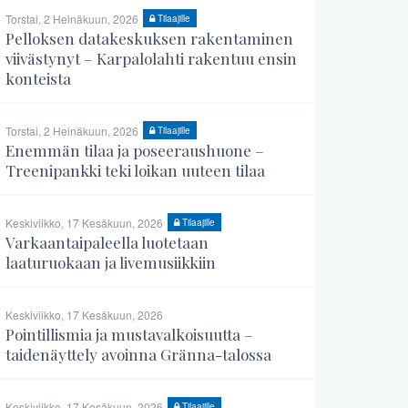
Torstai, 2 Heinäkuun, 2026
Tilaajille
Pelloksen datakeskuksen rakentaminen
viivästynyt – Karpalolahti rakentuu ensin
konteista
Torstai, 2 Heinäkuun, 2026
Tilaajille
Enemmän tilaa ja poseeraushuone –
Treenipankki teki loikan uuteen tilaa
Keskiviikko, 17 Kesäkuun, 2026
Tilaajille
Varkaantaipaleella luotetaan
laaturuokaan ja livemusiikkiin
Keskiviikko, 17 Kesäkuun, 2026
Pointillismia ja mustavalkoisuutta –
taidenäyttely avoinna Gränna-talossa
Keskiviikko, 17 Kesäkuun, 2026
Tilaajille