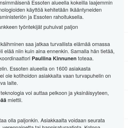
 ensimmäisenä Essoten alueella kokeilla laajemmin
eknologioiden käyttöä kehitetään Ikääntyneiden
sministeriön ja Essoten rahoituksella.
ankkeen työntekijät puhuivat paljon
 Ikäihminen saa jatkaa turvallista elämää omassa
li elää niin kuin aina ennenkin. Samalla hän tietää,
ekoordinaattori
toteaa.
Pauliina Kinnunen
elin. Essoten alueella on 1600 asiakasta
ei ole kotihoidon asiakkaita vaan turvapuhelin on
a laite.
a teknologia voi auttaa pelkoon ja yksinäisyyteen,
miettii.
pää
taa olla paljonkin. Asiakkaalta voidaan seurata
a, verenpainetta tai happisaturaatiota. Kotona