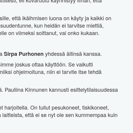
ille, että ikäihmisen luona on käyty ja kaikki on
isuudentunne, kun heidän ei tarvitse miettiä,
lle on viimeksi soittanut, vai onko kukaan.
sa
yhdessä äitinsä kanssa.
Sirpa Purhonen
isimme joskus ottaa käyttöön. Se vaikutti
iksi ohjelmoituna, niin ei tarvite itse tehdä
ä. Pauliina Kinnunen kannusti esittelytilaisuudessa
 harjoitella. On tullut pesukoneet, tiskikoneet,
ä laitteista, että ei se nyt ole sen kummempaa kuin