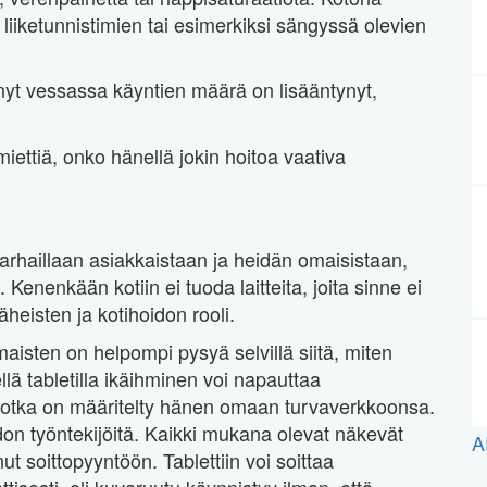
liiketunnistimien tai esimerkiksi sängyssä olevien
 nyt vessassa käyntien määrä on lisääntynyt,
ettiä, onko hänellä jokin hoitoa vaativa
parhaillaan asiakkaistaan ja heidän omaisistaan,
 Kenenkään kotiin ei tuoda laitteita, joita sinne ei
heisten ja kotihoidon rooli.
maisten on helpompi pysyä selvillä siitä, miten
lä tabletilla ikäihminen voi napauttaa
e, jotka on määritelty hänen omaan turvaverkkoonsa.
don työntekijöitä. Kaikki mukana olevat näkevät
A
t soittopyyntöön. Tablettiin voi soittaa
tisesti, eli kuvaruutu käynnistyy ilman, että