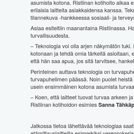
asumista kotona. Ristiinan kotihoito alkaa
erilaisia laitteita asiakkaidensa kanssa. T
tilannekuva -hankkeessa sosiaali- ja tervey
Asiaa esiteltiin maanantaina Ristiinassa. H
turvallisuudesta.
– Teknologia voi olla arjen näkymätön tuki.
kotonaan ja tehdä omia tärkeitä asioitaan, e
että hän saa apua, jos sitä tarvitsee, hank
Perinteinen auttava teknologia on turvapuh
turvapuhelimen päässä. Noin puolet heistä 
usein ensimmäinen kotona asumista turvaav
– Koen, että laitteet tuovat turvaa arkeen j
Ristiinan kotihoidon esimies
Sanna Tähkä
Jatkossa tietoa lähettävää teknologiaa saat
etämittauslaitteilla esimerkiksi verensokeri