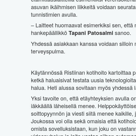
asuvan ikäihmisen liikkeitä voidaan seurata 
tunnistimien avulla.
– Laitteet huomaavat esimerkiksi sen, että
hankepäällikkö
sanoo.
Tapani Patosalmi
Yhdessä asiakkaan kanssa voidaan silloin mi
terveyspulma.
Käytännössä Ristiinan kotihoito kartoittaa 
ketkä haluaisivat testata uusia teknologioita.
halua. Heti alussa sovitaan myös yhdessä lä
Yksi tavoite on, että etäyhteyksien avulla o
iäkkäällä läheisellä menee. Helppokäyttöisel
soittopyynnön ja viesti siitä menee kaikill
Joukossa voi olla sekä omaisia että kotihoi
omista sovelluksistaan, kun joku on vastannu
videopuhelun ja laite vastaa siihen automaat