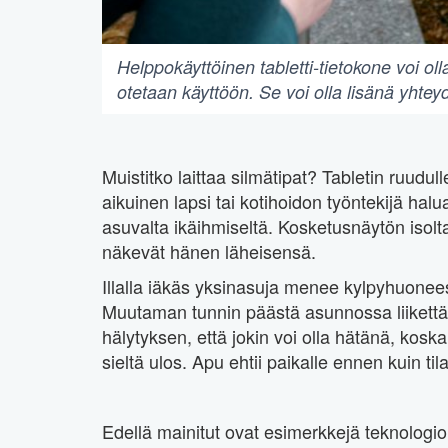
Helppokäyttöinen tabletti-tietokone voi oll
otetaan käyttöön. Se voi olla lisänä yhte
Muistitko laittaa silmätipat? Tabletin ruu
aikuinen lapsi tai kotihoidon työntekijä ha
asuvalta ikäihmiseltä. Kosketusnäytön isolta
näkevät hänen läheisensä.
Illalla iäkäs yksinasuja menee kylpyhuoneese
Muutaman tunnin päästä asunnossa liikettä h
hälytyksen, että jokin voi olla hätänä, kosk
sieltä ulos. Apu ehtii paikalle ennen kuin til
Edellä mainitut ovat esimerkkejä teknologiois