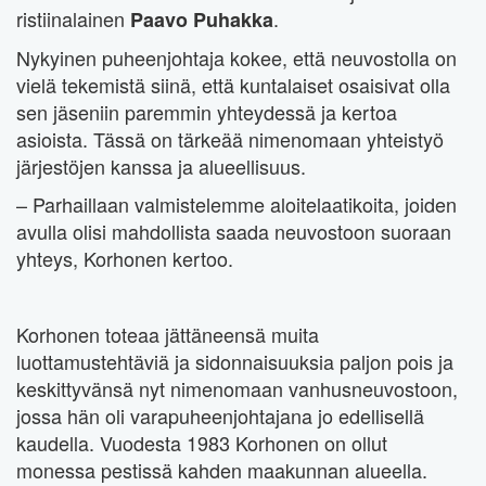
ristiinalainen
.
Paavo Puhakka
Nykyinen puheenjohtaja kokee, että neuvostolla on
vielä tekemistä siinä, että kuntalaiset osaisivat olla
sen jäseniin paremmin yhteydessä ja kertoa
asioista. Tässä on tärkeää nimenomaan yhteistyö
järjestöjen kanssa ja alueellisuus.
– Parhaillaan valmistelemme aloitelaatikoita, joiden
avulla olisi mahdollista saada neuvostoon suoraan
yhteys, Korhonen kertoo.
Korhonen toteaa jättäneensä muita
luottamustehtäviä ja sidonnaisuuksia paljon pois ja
keskittyvänsä nyt nimenomaan vanhusneuvostoon,
jossa hän oli varapuheenjohtajana jo edellisellä
kaudella. Vuodesta 1983 Korhonen on ollut
monessa pestissä kahden maakunnan alueella.