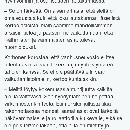
hyvinvoinnin ja osallisuuden lautakunnassa.
– Se on tärkeää. On aivan eri asia, että siellä on
oma edustaja kuin että joku lautakunnan jäsenistä
kertoo asioista. Näin saamme mahdollisimman
aikaisin tietoa ja pääsemme vaikuttamaan, että
ikäihmisten ja vammaisten asiat tulevat
huomioiduksi.
Korhonen korostaa, että vanhusneuvosto ei itse
toteuta asioita vaan tekee laajaa yhteistyötä eri
tahojen kanssa. Se ei ole päättävä elin vaan
vaikuttamistoimielin, kertoo kuntalakikin.
– Meiltä löytyy kokemusasiantuntijuutta kaikilta
aloilta valtavasti. Sen hyödyntäminen helpottaa
virkamiestenkin työtä. Esimerkiksi julkista tilaa
rakennettaessa monesti samat asiat ovat tärkeitä
näkövammaiselle ja rollaattorilla kulkevalle, eikä se
ole pois terveeltäkään, että niitä on mietitty jo