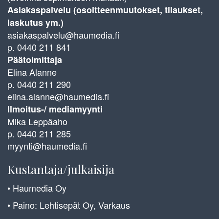
Asiakaspalvelu (osoitteenmuutokset, tilaukset,
laskutus ym.)
asiakaspalvelu@haumedia.fi
p. 0440 211 841
Päätoimittaja
Elina Alanne
p. 0440 211 290
elina.alanne@haumedia.fi
Ilmoitus-/ mediamyynti
Mika Leppäaho
p. 0440 211 285
myynti@haumedia.fi
Kustantaja/julkaisija
• Haumedia Oy
• Paino: Lehtisepät Oy, Varkaus