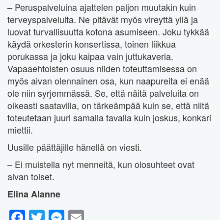
– Peruspalveluina ajattelen paljon muutakin kuin
terveyspalveluita. Ne pitävät myös vireyttä yllä ja
luovat turvallisuutta kotona asumiseen. Joku tykkää
käydä orkesterin konsertissa, toinen liikkua
porukassa ja joku kaipaa vain juttukaveria.
Vapaaehtoisten osuus niiden toteuttamisessa on
myös aivan olennainen osa, kun naapureita ei enää
ole niin syrjemmässä. Se, että näitä palveluita on
oikeasti saatavilla, on tärkeämpää kuin se, että niitä
toteutetaan juuri samalla tavalla kuin joskus, konkari
miettii.
Uusille päättäjille hänellä on viesti.
– Ei muistella nyt menneitä, kun olosuhteet ovat
aivan toiset.
Elina Alanne
Facebook
Twitter
Messenger
Email