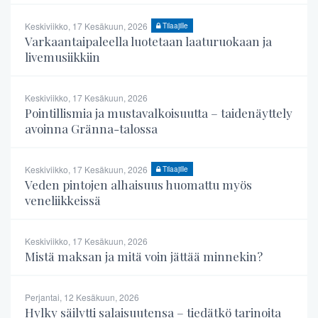
Keskiviikko, 17 Kesäkuun, 2026
Tilaajille
Varkaantaipaleella luotetaan laaturuokaan ja
livemusiikkiin
Keskiviikko, 17 Kesäkuun, 2026
Pointillismia ja mustavalkoisuutta – taidenäyttely
avoinna Gränna-talossa
Keskiviikko, 17 Kesäkuun, 2026
Tilaajille
Veden pintojen alhaisuus huomattu myös
veneliikkeissä
Keskiviikko, 17 Kesäkuun, 2026
Mistä maksan ja mitä voin jättää minnekin?
Perjantai, 12 Kesäkuun, 2026
Hylky säilytti salaisuutensa – tiedätkö tarinoita