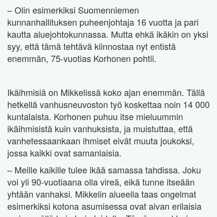
– Olin esimerkiksi Suomenniemen
kunnanhallituksen puheenjohtaja 16 vuotta ja pari
kautta aluejohtokunnassa. Mutta ehkä ikäkin on yksi
syy, että tämä tehtävä kiinnostaa nyt entistä
enemmän, 75-vuotias Korhonen pohtii.
Ikäihmisiä on Mikkelissä koko ajan enemmän. Tällä
hetkellä vanhusneuvoston työ koskettaa noin 14 000
kuntalaista. Korhonen puhuu itse mieluummin
ikäihmisistä kuin vanhuksista, ja muistuttaa, että
vanhetessaankaan ihmiset eivät muuta joukoksi,
jossa kaikki ovat samanlaisia.
– Meille kaikille tulee ikää samassa tahdissa. Joku
voi yli 90-vuotiaana olla vireä, eikä tunne itseään
yhtään vanhaksi. Mikkelin alueella taas ongelmat
esimerkiksi kotona asumisessa ovat aivan erilaisia