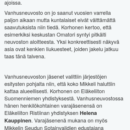
ajoissa.
Vanhusneuvosto on jo saanut vuosien varrella
paljon aikaan mutta kuntalaiset eivät välttämättä
saavutuksista niin tiedä. Korhonen kertoo, että
esimerkiksi keskustan Omatori syntyi pitkälti
neuvoston aloitteesta. Yksi konkreettisesti näkyvä
asia ovat kenkien liukuesteet, joiden jakelu jatkuu
taas tänä talvena.
Vanhusneuvoston jäsenet valittiin järjestöjen
esitysten pohjalta niin, että koko Mikkeli haluttiin
kattaa alueellisesti. Korhonen on Eläkeliiton
Suomenniemen yhdistyksestä. Vanhusneuvostossa
hänen henkilökohtainen varajäsenensä on
Eläkeliiton Ristiinan yhdistyksen
Helena
. Varajäsenenä mukana on myös
Kauppinen
Mikkelin Seudun Sotainvalidien edustajana