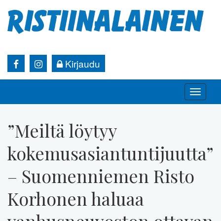
Kirjaudu
Toggle
naviga
”Meiltä löytyy
kokemusasiantuntijuutta”
– Suomenniemen Risto
Korhonen haluaa
vanhusneuvoston ottavan