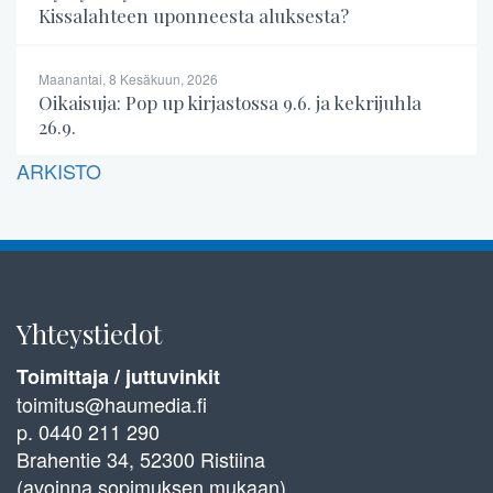
Kissalahteen uponneesta aluksesta?
Maanantai, 8 Kesäkuun, 2026
Oikaisuja: Pop up kirjastossa 9.6. ja kekrijuhla
26.9.
ARKISTO
Yhteystiedot
Toimittaja / juttuvinkit
toimitus@haumedia.fi
p. 0440 211 290
Brahentie 34, 52300 Ristiina
(avoinna sopimuksen mukaan)