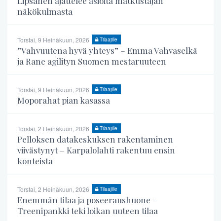
Lipsanen ajattelee asioita matkustajan
näkökulmasta
Torstai, 9 Heinäkuun, 2026
Tilaajille
”Vahvuutena hyvä yhteys” – Emma Vahvaselkä
ja Rane agilityn Suomen mestaruuteen
Torstai, 9 Heinäkuun, 2026
Tilaajille
Moporahat pian kasassa
Torstai, 2 Heinäkuun, 2026
Tilaajille
Pelloksen datakeskuksen rakentaminen
viivästynyt – Karpalolahti rakentuu ensin
konteista
Torstai, 2 Heinäkuun, 2026
Tilaajille
Enemmän tilaa ja poseeraushuone –
Treenipankki teki loikan uuteen tilaa