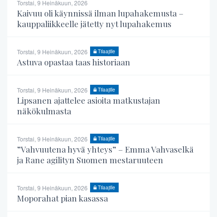
Torstai, 9 Heinäkuun, 2026
Kaivuu oli käynnissä ilman lupahakemusta –
kauppaliikkeelle jätetty nyt lupahakemus
Torstai, 9 Heinäkuun, 2026
Tilaajille
Astuva opastaa taas historiaan
Torstai, 9 Heinäkuun, 2026
Tilaajille
Lipsanen ajattelee asioita matkustajan
näkökulmasta
Torstai, 9 Heinäkuun, 2026
Tilaajille
”Vahvuutena hyvä yhteys” – Emma Vahvaselkä
ja Rane agilityn Suomen mestaruuteen
Torstai, 9 Heinäkuun, 2026
Tilaajille
Moporahat pian kasassa