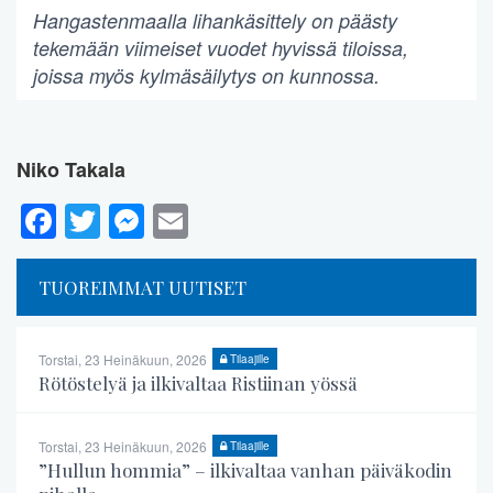
Hangastenmaalla lihankäsittely on päästy
tekemään viimeiset vuodet hyvissä tiloissa,
joissa myös kylmäsäilytys on kunnossa.
Niko Takala
Facebook
Twitter
Messenger
Email
TUOREIMMAT UUTISET
Torstai, 23 Heinäkuun, 2026
Tilaajille
Rötöstelyä ja ilkivaltaa Ristiinan yössä
Torstai, 23 Heinäkuun, 2026
Tilaajille
”Hullun hommia” – ilkivaltaa vanhan päiväkodin