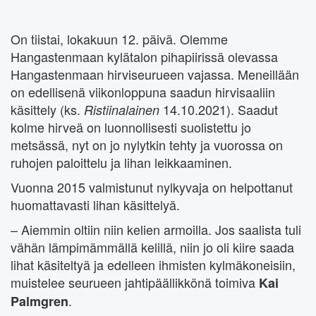
On tiistai, lokakuun 12. päivä. Olemme
Hangastenmaan kylätalon pihapiirissä olevassa
Hangastenmaan hirviseurueen vajassa. Meneillään
on edellisenä viikonloppuna saadun hirvisaaliin
käsittely (ks.
14.10.2021). Saadut
Ristiinalainen
kolme hirveä on luonnollisesti suolistettu jo
metsässä, nyt on jo nylytkin tehty ja vuorossa on
ruhojen paloittelu ja lihan leikkaaminen.
Vuonna 2015 valmistunut nylkyvaja on helpottanut
huomattavasti lihan käsittelyä.
– Aiemmin oltiin niin kelien armoilla. Jos saalista tuli
vähän lämpimämmällä kelillä, niin jo oli kiire saada
lihat käsiteltyä ja edelleen ihmisten kylmäkoneisiin,
muistelee seurueen jahtipäällikkönä toimiva
Kai
.
Palmgren