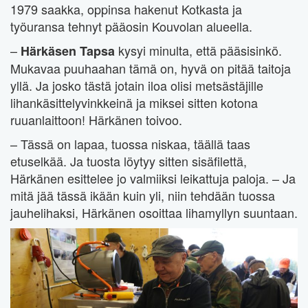
1979 saakka, oppinsa hakenut Kotkasta ja
työuransa tehnyt pääosin Kouvolan alueella.
–
kysyi minulta, että pääsisinkö.
Härkäsen Tapsa
Mukavaa puuhaahan tämä on, hyvä on pitää taitoja
yllä. Ja josko tästä jotain iloa olisi metsästäjille
lihankäsittelyvinkkeinä ja miksei sitten kotona
ruuanlaittoon! Härkänen toivoo.
– Tässä on lapaa, tuossa niskaa, täällä taas
etuselkää. Ja tuosta löytyy sitten sisäfilettä,
Härkänen esittelee jo valmiiksi leikattuja paloja. – Ja
mitä jää tässä ikään kuin yli, niin tehdään tuossa
jauhelihaksi, Härkänen osoittaa lihamyllyn suuntaan.