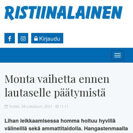
Kirjaudu
Toggle
naviga
Monta vaihetta ennen
lautaselle päätymistä
Torstai, 28 Lokakuun, 2021 -
11:11
Lihan leikkaamisessa homma hoituu hyvillä
välineillä sekä ammattitaidolla. Hangastenmaalla