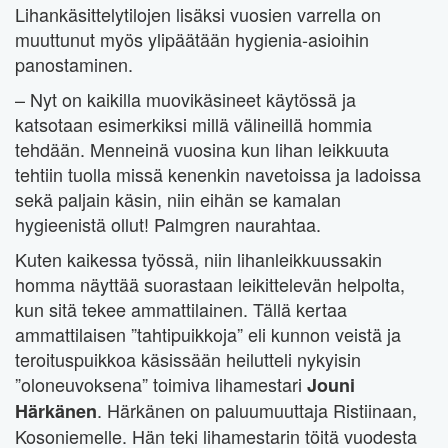
Lihankäsittelytilojen lisäksi vuosien varrella on
muuttunut myös ylipäätään hygienia-asioihin
panostaminen.
– Nyt on kaikilla muovikäsineet käytössä ja
katsotaan esimerkiksi millä välineillä hommia
tehdään. Menneinä vuosina kun lihan leikkuuta
tehtiin tuolla missä kenenkin navetoissa ja ladoissa
sekä paljain käsin, niin eihän se kamalan
hygieenistä ollut! Palmgren naurahtaa.
Kuten kaikessa työssä, niin lihanleikkuussakin
homma näyttää suorastaan leikittelevän helpolta,
kun sitä tekee ammattilainen. Tällä kertaa
ammattilaisen ”tahtipuikkoja” eli kunnon veistä ja
teroituspuikkoa käsissään heilutteli nykyisin
”oloneuvoksena” toimiva lihamestari
Jouni
. Härkänen on paluumuuttaja Ristiinaan,
Härkänen
Kosoniemelle. Hän teki lihamestarin töitä vuodesta