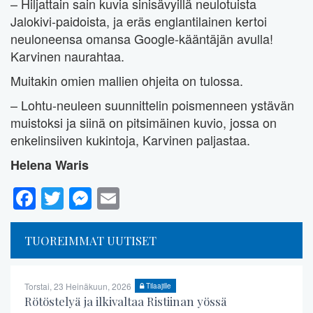
– Hiljattain sain kuvia sinisävyillä neulotuista
Jalokivi-paidoista, ja eräs englantilainen kertoi
neuloneensa omansa Google-kääntäjän avulla!
Karvinen naurahtaa.
Muitakin omien mallien ohjeita on tulossa.
– Lohtu-neuleen suunnittelin poismenneen ystävän
muistoksi ja siinä on pitsimäinen kuvio, jossa on
enkelinsiiven kukintoja, Karvinen paljastaa.
Helena Waris
Facebook
Twitter
Messenger
Email
TUOREIMMAT UUTISET
Torstai, 23 Heinäkuun, 2026
Tilaajille
Rötöstelyä ja ilkivaltaa Ristiinan yössä