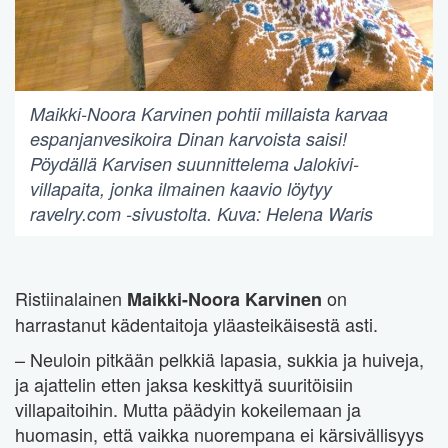
Maikki-Noora Karvinen pohtii millaista karvaa
espanjanvesikoira Dinan karvoista saisi!
Pöydällä Karvisen suunnittelema Jalokivi-
villapaita, jonka ilmainen kaavio löytyy
ravelry.com -sivustolta. Kuva: Helena Waris
Ristiinalainen
on
Maikki-Noora Karvinen
harrastanut kädentaitoja yläasteikäisestä asti.
– Neuloin pitkään pelkkiä lapasia, sukkia ja huiveja,
ja ajattelin etten jaksa keskittyä suuritöisiin
villapaitoihin. Mutta päädyin kokeilemaan ja
huomasin, että vaikka nuorempana ei kärsivällisyys