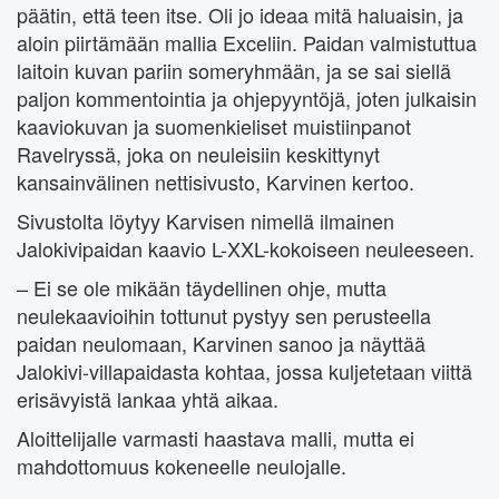
päätin, että teen itse. Oli jo ideaa mitä haluaisin, ja
aloin piirtämään mallia Exceliin. Paidan valmistuttua
laitoin kuvan pariin someryhmään, ja se sai siellä
paljon kommentointia ja ohjepyyntöjä, joten julkaisin
kaaviokuvan ja suomenkieliset muistiinpanot
Ravelryssä, joka on neuleisiin keskittynyt
kansainvälinen nettisivusto, Karvinen kertoo.
Sivustolta löytyy Karvisen nimellä ilmainen
Jalokivipaidan kaavio L-XXL-kokoiseen neuleeseen.
– Ei se ole mikään täydellinen ohje, mutta
neulekaavioihin tottunut pystyy sen perusteella
paidan neulomaan, Karvinen sanoo ja näyttää
Jalokivi-villapaidasta kohtaa, jossa kuljetetaan viittä
erisävyistä lankaa yhtä aikaa.
Aloittelijalle varmasti haastava malli, mutta ei
mahdottomuus kokeneelle neulojalle.