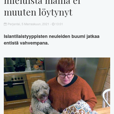
muuten löytynyt
Perjantai, 5 Marraskuun, 2021 -
13:01
Islantilaistyyppisten neuleiden buumi jatkaa
entistä vahvempana.