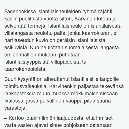
Facebookissa islantilaisneuleiden ryhmä räjähti
käsiin puolitoista vuotta sitten, Karvinen toteaa ja
selventää termejä: Islantilaisneule on islantilaisesta
villalangasta neulottu paita, jonka kaarrokkeen, eli
hartiaseudun kuvio on peräisin islantilaisista
esikuvista. Kun neulotaan suomalaisesta langasta
omien mallien mukaan, puhutaan
islantilaistyyppisistä villapaidoista tai
kaarrokeneuleista.
Suuri kysyntä on aiheuttanut islantilaisille langoille
toimitusvaikeuksia. Karvinenkin paljastaa tekevänsä
lankaostoksia muun muassa mökkimaisemissaan
Ivalossa, jossa paikallinen kauppa pitää suuria
varastoja.
– Kertoo jotakin ilmiön laajuudesta, että ihmiset
varta vasten ajavat sinne pohjoiseen ostamaan