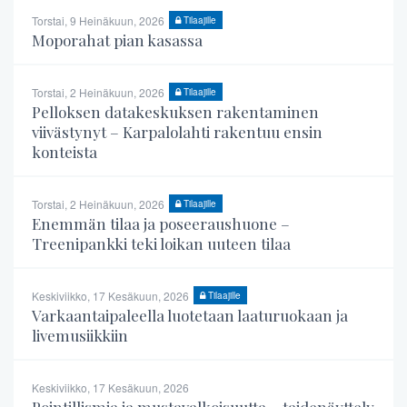
Torstai, 9 Heinäkuun, 2026
Tilaajille
Moporahat pian kasassa
Torstai, 2 Heinäkuun, 2026
Tilaajille
Pelloksen datakeskuksen rakentaminen
viivästynyt – Karpalolahti rakentuu ensin
konteista
Torstai, 2 Heinäkuun, 2026
Tilaajille
Enemmän tilaa ja poseeraushuone –
Treenipankki teki loikan uuteen tilaa
Keskiviikko, 17 Kesäkuun, 2026
Tilaajille
Varkaantaipaleella luotetaan laaturuokaan ja
livemusiikkiin
Keskiviikko, 17 Kesäkuun, 2026
Pointillismia ja mustavalkoisuutta – taidenäyttely