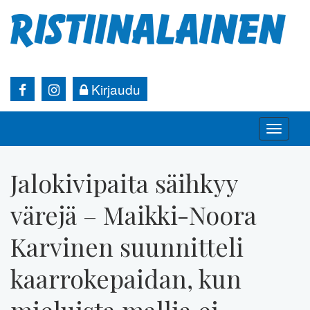
Kirjaudu
Toggle
naviga
Jalokivipaita säihkyy
värejä – Maikki-Noora
Karvinen suunnitteli
kaarrokepaidan, kun
mieluista mallia ei