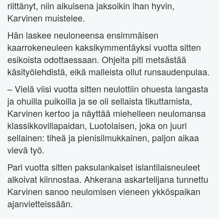
riittänyt, niin aikuisena jaksoikin ihan hyvin,
Karvinen muistelee.
Hän laskee neuloneensa ensimmäisen
kaarrokeneuleen kaksikymmentäyksi vuotta sitten
esikoista odottaessaan. Ohjeita piti metsästää
käsityölehdistä, eikä malleista ollut runsaudenpulaa.
– Vielä viisi vuotta sitten neulottiin ohuesta langasta
ja ohuilla puikoilla ja se oli sellaista tikuttamista,
Karvinen kertoo ja näyttää miehelleen neulomansa
klassikkovillapaidan, Luotolaisen, joka on juuri
sellainen: tiheä ja pienisilmukkainen, paljon aikaa
vievä työ.
Pari vuotta sitten paksulankaiset islantilaisneuleet
alkoivat kiinnostaa. Ahkerana askartelijana tunnettu
Karvinen sanoo neulomisen vieneen ykköspaikan
ajanvietteissään.