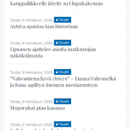
kauppaliikkeelle jätetty nyt lupahakemus
Torstai, 9 Heinäkuun, 2026
Tilaajille
Astuva opastaa taas historiaan
Torstai, 9 Heinäkuun, 2026
Tilaajille
Lipsanen ajattelee asioita matkustajan
näkökulmasta
Torstai, 9 Heinäkuun, 2026
Tilaajille
”Vahvuutena hyvä yhteys” – Emma Vahvaselkä
ja Rane agilityn Suomen mestaruuteen
Torstai, 9 Heinäkuun, 2026
Tilaajille
Moporahat pian kasassa
Torstai, 2 Heinäkuun, 2026
Tilaajille