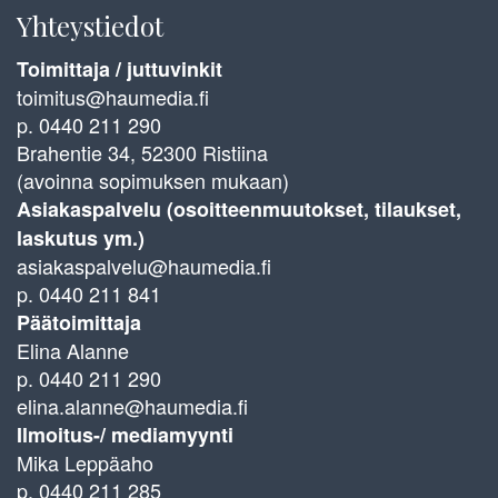
Yhteystiedot
Toimittaja / juttuvinkit
toimitus@haumedia.fi
p. 0440 211 290
Brahentie 34, 52300 Ristiina
(avoinna sopimuksen mukaan)
Asiakaspalvelu (osoitteenmuutokset, tilaukset,
laskutus ym.)
asiakaspalvelu@haumedia.fi
p. 0440 211 841
Päätoimittaja
Elina Alanne
p. 0440 211 290
elina.alanne@haumedia.fi
Ilmoitus-/ mediamyynti
Mika Leppäaho
p. 0440 211 285