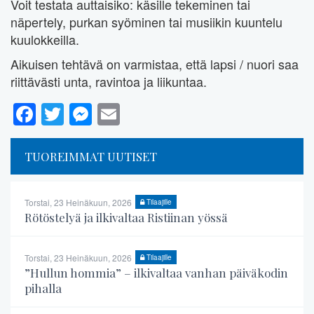
Voit testata auttaisiko: käsille tekeminen tai
näpertely, purkan syöminen tai musiikin kuuntelu
kuulokkeilla.
Aikuisen tehtävä on varmistaa, että lapsi / nuori saa
riittävästi unta, ravintoa ja liikuntaa.
Facebook
Twitter
Messenger
Email
TUOREIMMAT UUTISET
Torstai, 23 Heinäkuun, 2026
Tilaajille
Rötöstelyä ja ilkivaltaa Ristiinan yössä
Torstai, 23 Heinäkuun, 2026
Tilaajille
”Hullun hommia” – ilkivaltaa vanhan päiväkodin
pihalla