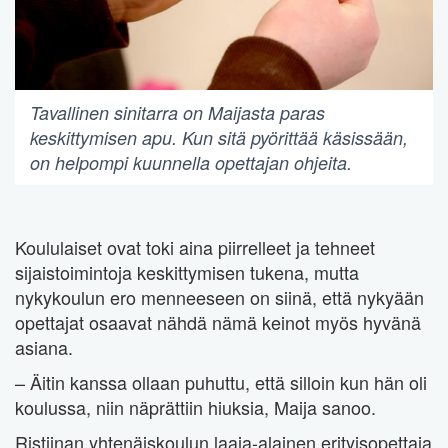
Tavallinen sinitarra on Maijasta paras
keskittymisen apu. Kun sitä pyörittää käsissään,
on helpompi kuunnella opettajan ohjeita.
Koululaiset ovat toki aina piirrelleet ja tehneet
sijaistoimintoja keskittymisen tukena, mutta
nykykoulun ero menneeseen on siinä, että nykyään
opettajat osaavat nähdä nämä keinot myös hyvänä
asiana.
– Äitin kanssa ollaan puhuttu, että silloin kun hän oli
koulussa, niin näprättiin hiuksia, Maija sanoo.
Ristiinan yhtenäiskoulun laaja-alainen erityisopettaja