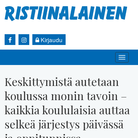
Kirjaudu
Toggle
naviga
Keskittymistä autetaan
koulussa monin tavoin –
kaikkia koululaisia auttaa
selkeä järjestys päivässä
ja oppitunnissa