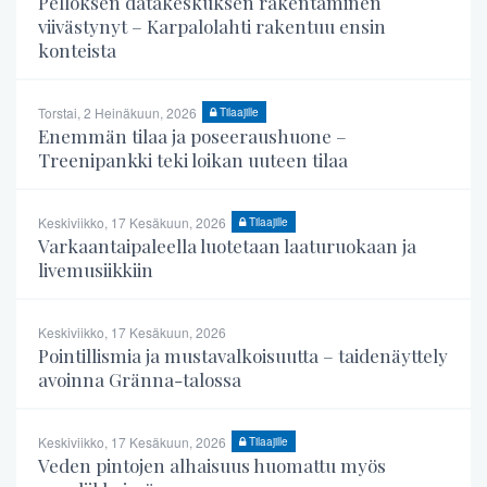
Pelloksen datakeskuksen rakentaminen
viivästynyt – Karpalolahti rakentuu ensin
konteista
Torstai, 2 Heinäkuun, 2026
Tilaajille
Enemmän tilaa ja poseeraushuone –
Treenipankki teki loikan uuteen tilaa
Keskiviikko, 17 Kesäkuun, 2026
Tilaajille
Varkaantaipaleella luotetaan laaturuokaan ja
livemusiikkiin
Keskiviikko, 17 Kesäkuun, 2026
Pointillismia ja mustavalkoisuutta – taidenäyttely
avoinna Gränna-talossa
Keskiviikko, 17 Kesäkuun, 2026
Tilaajille
Veden pintojen alhaisuus huomattu myös