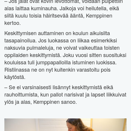
– Jos jalat ovat kovin levottomat, voidaan pulpettiin
alas laittaa kuminauha. Jalkoja voi heilutella, eikä
siitä kuulu toisia häiritsevää ääntä, Kemppinen
kertoo.
Keskittymisen auttaminen on koulun aikuisilta
tasapainoilua. Jos luokassa on liikaa esimerkiksi
naksuvia pulmaleluja, ne voivat vaikeuttaa toisten
oppilaiden keskittymistä. Joku vuosi sitten suosituksi
kouluissa tuli jumppapalloilla istuminen luokissa.
Ristiinassa ne on nyt kuitenkin varastoitu pois
käytöstä.
– Se ei varsinaisesti lisännyt keskittymistä eikä
rauhoittumista, kun pallot narisivat ja lapset liikkuivat
ylös ja alas, Kemppinen sanoo.