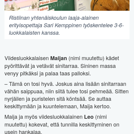
Ristiinan yhtenäiskoulun laaja-alainen
erityisopettaja Sari Kemppinen työskentelee 3-6-
luokkalaisten kanssa.
Viidesluokkalaisen
(nimi muutettu) kädet
Maijan
pyörittävät ja vetävät sinitarraa. Sininen massa
venyy pitkäksi ja palaa taas palloksi.
– Tämä on tosi hyvä. Joskus aina lisään sinitarraan
vähän saippuaa, niin siitä tulee tosi pehmeää. Sitten
nyrjäilen ja puristelen sitä köntsää. Se auttaa
keskittymään ja kuuntelemaan, Maija kertoo.
Maija ja myös viidesluokkalainen
(nimi
Leo
muutettu) kokevat, että tunnilla keskittyminen on
usein hankalaa.