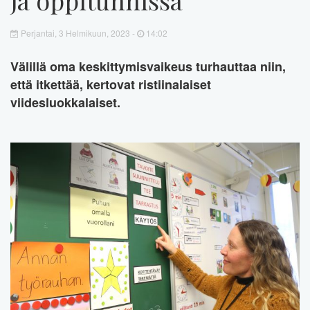
Perjantai, 3 Helmikuun, 2023 -
14:02
Välillä oma keskittymisvaikeus turhauttaa niin,
että itkettää, kertovat ristiinalaiset
viidesluokkalaiset.