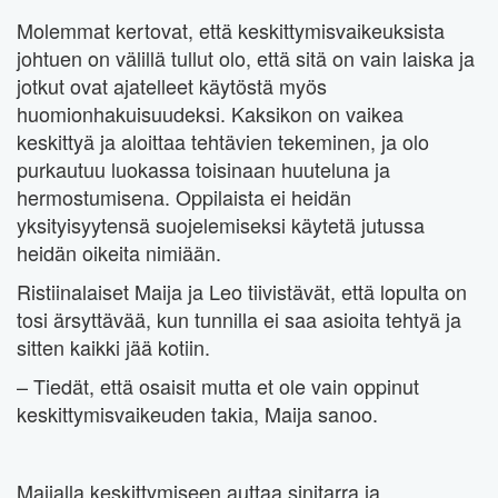
Molemmat kertovat, että keskittymisvaikeuksista
johtuen on välillä tullut olo, että sitä on vain laiska ja
jotkut ovat ajatelleet käytöstä myös
huomionhakuisuudeksi. Kaksikon on vaikea
keskittyä ja aloittaa tehtävien tekeminen, ja olo
purkautuu luokassa toisinaan huuteluna ja
hermostumisena. Oppilaista ei heidän
yksityisyytensä suojelemiseksi käytetä jutussa
heidän oikeita nimiään.
Ristiinalaiset Maija ja Leo tiivistävät, että lopulta on
tosi ärsyttävää, kun tunnilla ei saa asioita tehtyä ja
sitten kaikki jää kotiin.
– Tiedät, että osaisit mutta et ole vain oppinut
keskittymisvaikeuden takia, Maija sanoo.
Maijalla keskittymiseen auttaa sinitarra ja