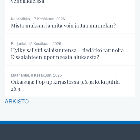
veneliikkeissä
Keskiviikko, 17 Kesäkuun, 2026
Mistä maksan ja mitä voin jättää minnekin?
Perjantai, 12 Kesäkuun, 2026
Hylky säilytti salaisuutensa – tiedätkö tarinoita
Kissalahteen uponneesta aluksesta?
Maanantai, 8 Kesäkuun, 2026
Oikaisuja: Pop up kirjastossa 9.6. ja kekrijuhla
26.9.
ARKISTO