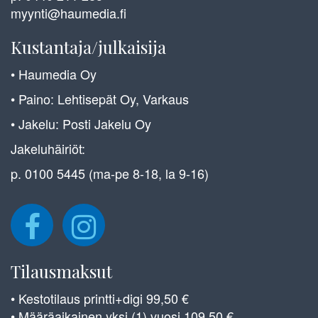
myynti@haumedia.fi
Kustantaja/julkaisija
• Haumedia Oy
• Paino: Lehtisepät Oy, Varkaus
• Jakelu: Posti Jakelu Oy
Jakeluhäiriöt:
p. 0100 5445 (ma-pe 8-18, la 9-16)
Tilausmaksut
• Kestotilaus printti+digi 99,50 €
• Määräaikainen yksi (1) vuosi 109,50 €