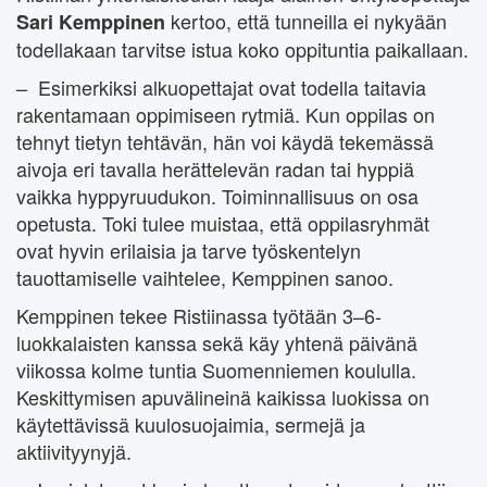
kertoo, että tunneilla ei nykyään
Sari Kemppinen
todellakaan tarvitse istua koko oppituntia paikallaan.
– Esimerkiksi alkuopettajat ovat todella taitavia
rakentamaan oppimiseen rytmiä. Kun oppilas on
tehnyt tietyn tehtävän, hän voi käydä tekemässä
aivoja eri tavalla herättelevän radan tai hyppiä
vaikka hyppyruudukon. Toiminnallisuus on osa
opetusta. Toki tulee muistaa, että oppilasryhmät
ovat hyvin erilaisia ja tarve työskentelyn
tauottamiselle vaihtelee, Kemppinen sanoo.
Kemppinen tekee Ristiinassa työtään 3–6-
luokkalaisten kanssa sekä käy yhtenä päivänä
viikossa kolme tuntia Suomenniemen koululla.
Keskittymisen apuvälineinä kaikissa luokissa on
käytettävissä kuulosuojaimia, sermejä ja
aktiivityynyjä.