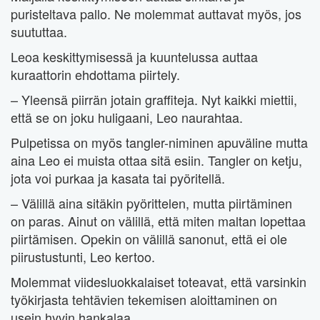
puristeltava pallo. Ne molemmat auttavat myös, jos
suututtaa.
Leoa keskittymisessä ja kuuntelussa auttaa
kuraattorin ehdottama piirtely.
– Yleensä piirrän jotain graffiteja. Nyt kaikki miettii,
että se on joku huligaani, Leo naurahtaa.
Pulpetissa on myös tangler-niminen apuväline mutta
aina Leo ei muista ottaa sitä esiin. Tangler on ketju,
jota voi purkaa ja kasata tai pyöritellä.
– Välillä aina sitäkin pyörittelen, mutta piirtäminen
on paras. Ainut on välillä, että miten maltan lopettaa
piirtämisen. Opekin on välillä sanonut, että ei ole
piirustustunti, Leo kertoo.
Molemmat viidesluokkalaiset toteavat, että varsinkin
työkirjasta tehtävien tekemisen aloittaminen on
usein hyvin hankalaa.