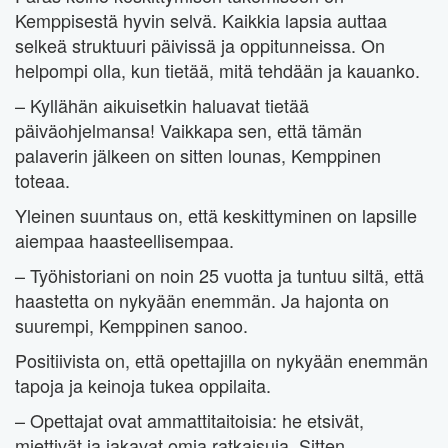
Kemppisestä hyvin selvä. Kaikkia lapsia auttaa
selkeä struktuuri päivissä ja oppitunneissa. On
helpompi olla, kun tietää, mitä tehdään ja kauanko.
– Kyllähän aikuisetkin haluavat tietää
päiväohjelmansa! Vaikkapa sen, että tämän
palaverin jälkeen on sitten lounas, Kemppinen
toteaa.
Yleinen suuntaus on, että keskittyminen on lapsille
aiempaa haasteellisempaa.
– Työhistoriani on noin 25 vuotta ja tuntuu siltä, että
haastetta on nykyään enemmän. Ja hajonta on
suurempi, Kemppinen sanoo.
Positiivista on, että opettajilla on nykyään enemmän
tapoja ja keinoja tukea oppilaita.
– Opettajat ovat ammattitaitoisia: he etsivät,
miettivät ja jakavat omia ratkaisuja. Sitten