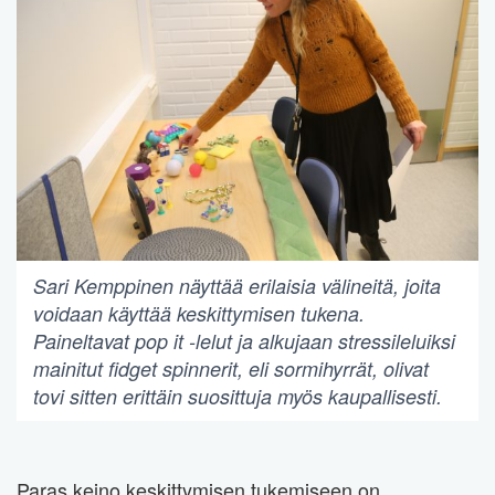
Sari Kemppinen näyttää erilaisia välineitä, joita
voidaan käyttää keskittymisen tukena.
Paineltavat pop it -lelut ja alkujaan stressileluiksi
mainitut fidget spinnerit, eli sormihyrrät, olivat
tovi sitten erittäin suosittuja myös kaupallisesti.
Paras keino keskittymisen tukemiseen on