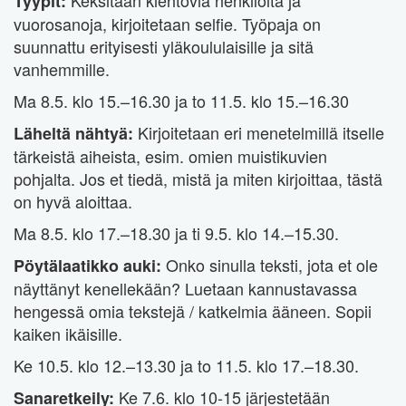
Keksitään kiehtovia henkilöitä ja
Tyypit:
vuorosanoja, kirjoitetaan selfie. Työpaja on
suunnattu erityisesti yläkoululaisille ja sitä
vanhemmille.
Ma 8.5. klo 15.–16.30 ja to 11.5. klo 15.–16.30
Kirjoitetaan eri menetelmillä itselle
Läheltä nähtyä:
tärkeistä aiheista, esim. omien muistikuvien
pohjalta. Jos et tiedä, mistä ja miten kirjoittaa, tästä
on hyvä aloittaa.
Ma 8.5. klo 17.–18.30 ja ti 9.5. klo 14.–15.30.
Onko sinulla teksti, jota et ole
Pöytälaatikko auki:
näyttänyt kenellekään? Luetaan kannustavassa
hengessä omia tekstejä / katkelmia ääneen. Sopii
kaiken ikäisille.
Ke 10.5. klo 12.–13.30 ja to 11.5. klo 17.–18.30.
Ke 7.6. klo 10-15 järjestetään
Sanaretkeily: