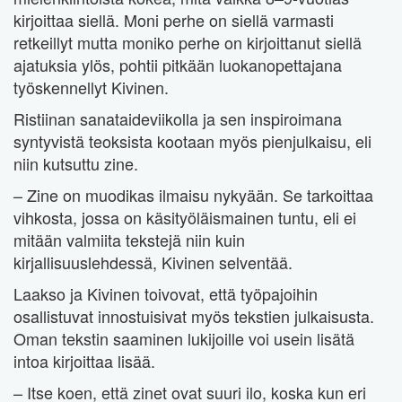
kirjoittaa siellä. Moni perhe on siellä varmasti
retkeillyt mutta moniko perhe on kirjoittanut siellä
ajatuksia ylös, pohtii pitkään luokanopettajana
työskennellyt Kivinen.
Ristiinan sanataideviikolla ja sen inspiroimana
syntyvistä teoksista kootaan myös pienjulkaisu, eli
niin kutsuttu zine.
– Zine on muodikas ilmaisu nykyään. Se tarkoittaa
vihkosta, jossa on käsityöläismainen tuntu, eli ei
mitään valmiita tekstejä niin kuin
kirjallisuuslehdessä, Kivinen selventää.
Laakso ja Kivinen toivovat, että työpajoihin
osallistuvat innostuisivat myös tekstien julkaisusta.
Oman tekstin saaminen lukijoille voi usein lisätä
intoa kirjoittaa lisää.
– Itse koen, että zinet ovat suuri ilo, koska kun eri