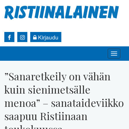
Kirjaudu
Toggle
naviga
”Sanaretkeily on vähän
kuin sienimetsälle
menoa” – sanataideviikko
saapuu Ristiinaan
toukokuussa