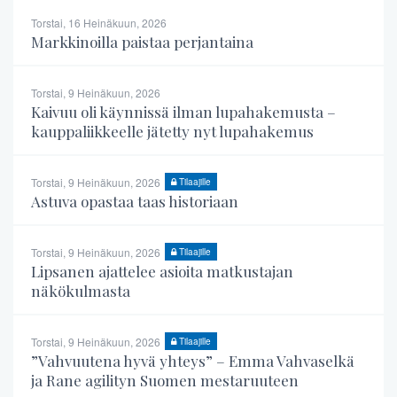
Torstai, 16 Heinäkuun, 2026
Markkinoilla paistaa perjantaina
Torstai, 9 Heinäkuun, 2026
Kaivuu oli käynnissä ilman lupahakemusta –
kauppaliikkeelle jätetty nyt lupahakemus
Torstai, 9 Heinäkuun, 2026
Tilaajille
Astuva opastaa taas historiaan
Torstai, 9 Heinäkuun, 2026
Tilaajille
Lipsanen ajattelee asioita matkustajan
näkökulmasta
Torstai, 9 Heinäkuun, 2026
Tilaajille
”Vahvuutena hyvä yhteys” – Emma Vahvaselkä
ja Rane agilityn Suomen mestaruuteen