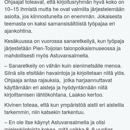
Ohjaajat toteavat, että kirjoitusryhmän hyvä koko on
10–15 ihmistä mutta he ovat valmiita järjestelemään
asioita, jos kiinnostuneita on enemmän. Jokaisesta
teemasta on kaksi samansisältöistä työpajaa eri
ajankohtina.
Kesäkuussa on vuorossa sanaretkeilyä, kun työpaja
järjestetään Pien-Toijolan talonpoikaismuseossa ja
mahdollisesti myös Astuvansalmella.
– Sanaretkeily on vähän kuin sienimetsälle menoa.
Siinä siis etsitään havaintoja ja kirjoitetaan niitä ylös.
Ohjaaja antaa rajauksia, jotka harjaannuttavat
käyttämään eri aisteja ja hyödyntämään niitä
kirjoittamisen lähtökohtana, Laakso kertoo.
Kivinen toteaa, että kun ympäristöä aistii eri aisteilla
tarkemmin, niin katsekin tarkentuu.
– En ole itse käynyt Astuvansalmella ja olisi
mielenkiintoista kokea, mitä vaikka 8–9-vuotias