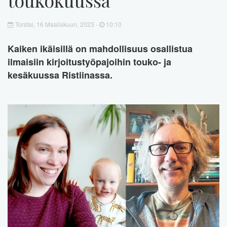
Torstai, 16 Maaliskuun, 2023 -
10:10
Kaiken ikäisillä on mahdollisuus osallistua
ilmaisiin kirjoitustyöpajoihin touko- ja
kesäkuussa Ristiinassa.