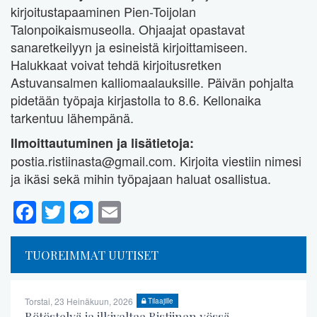
kirjoitustapaaminen Pien-Toijolan
Talonpoikaismuseolla. Ohjaajat opastavat
sanaretkeilyyn ja esineistä kirjoittamiseen.
Halukkaat voivat tehdä kirjoitusretken
Astuvansalmen kalliomaalauksille. Päivän pohjalta
pidetään työpaja kirjastolla to 8.6. Kellonaika
tarkentuu lähempänä.
Ilmoittautuminen ja lisätietoja:
postia.ristiinasta@gmail.com. Kirjoita viestiin nimesi
ja ikäsi sekä mihin työpajaan haluat osallistua.
Facebook
Twitter
Messenger
Email
TUOREIMMAT UUTISET
Torstai, 23 Heinäkuun, 2026
Tilaajille
Rötöstelyä ja ilkivaltaa Ristiinan yössä