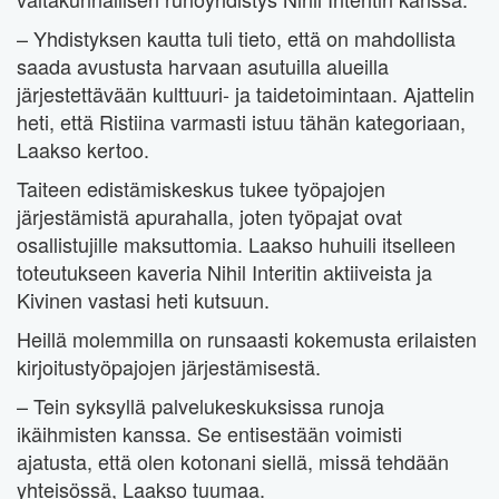
– Yhdistyksen kautta tuli tieto, että on mahdollista
saada avustusta harvaan asutuilla alueilla
järjestettävään kulttuuri- ja taidetoimintaan. Ajattelin
heti, että Ristiina varmasti istuu tähän kategoriaan,
Laakso kertoo.
Taiteen edistämiskeskus tukee työpajojen
järjestämistä apurahalla, joten työpajat ovat
osallistujille maksuttomia. Laakso huhuili itselleen
toteutukseen kaveria Nihil Interitin aktiiveista ja
Kivinen vastasi heti kutsuun.
Heillä molemmilla on runsaasti kokemusta erilaisten
kirjoitustyöpajojen järjestämisestä.
– Tein syksyllä palvelukeskuksissa runoja
ikäihmisten kanssa. Se entisestään voimisti
ajatusta, että olen kotonani siellä, missä tehdään
yhteisössä, Laakso tuumaa.