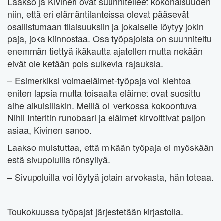
Laakso ja Kivinen ovat suunnitelleet kokonaisuuden
niin, että eri elämäntilanteissa olevat pääsevät
osallistumaan tilaisuuksiin ja jokaiselle löytyy jokin
paja, joka kiinnostaa. Osa työpajoista on suunniteltu
enemmän tiettyä ikäkautta ajatellen mutta nekään
eivät ole ketään pois sulkevia rajauksia.
– Esimerkiksi voimaeläimet-työpaja voi kiehtoa
eniten lapsia mutta toisaalta eläimet ovat suosittu
aihe aikuisillakin. Meillä oli verkossa kokoontuva
Nihil Interitin runobaari ja eläimet kirvoittivat paljon
asiaa, Kivinen sanoo.
Laakso muistuttaa, että mikään työpaja ei myöskään
estä sivupoluilla rönsyilyä.
– Sivupoluilla voi löytyä jotain arvokasta, hän toteaa.
Toukokuussa työpajat järjestetään kirjastolla.