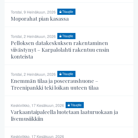
Torstai, 9 Heinäkuun, 2026
Tilaajille
Moporahat pian kasassa
Torstai, 2 Heinäkuun, 2026
Tilaajille
Pelloksen datakeskuksen rakentaminen
viivästynyt – Karpalolahti rakentuu ensin
konteista
Torstai, 2 Heinäkuun, 2026
Tilaajille
Enemmän tilaa ja poseeraushuone –
Treenipankki teki loikan uuteen tilaa
Keskiviikko, 17 Kesäkuun, 2026
Tilaajille
Varkaantaipaleella luotetaan laaturuokaan ja
livemusiikkiin
Keskiviikko, 17 Kesäkuun, 2026