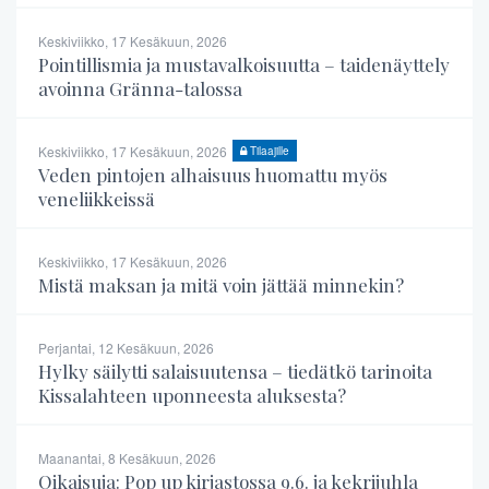
Keskiviikko, 17 Kesäkuun, 2026
Pointillismia ja mustavalkoisuutta – taidenäyttely
avoinna Gränna-talossa
Keskiviikko, 17 Kesäkuun, 2026
Tilaajille
Veden pintojen alhaisuus huomattu myös
veneliikkeissä
Keskiviikko, 17 Kesäkuun, 2026
Mistä maksan ja mitä voin jättää minnekin?
Perjantai, 12 Kesäkuun, 2026
Hylky säilytti salaisuutensa – tiedätkö tarinoita
Kissalahteen uponneesta aluksesta?
Maanantai, 8 Kesäkuun, 2026
Oikaisuja: Pop up kirjastossa 9.6. ja kekrijuhla