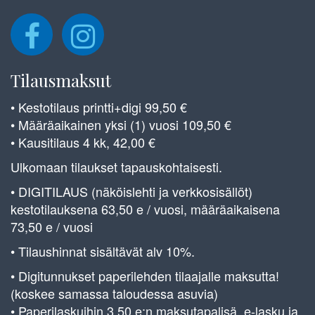
Tilausmaksut
• Kestotilaus printti+digi 99,50 €
• Määräaikainen yksi (1) vuosi 109,50 €
• Kausitilaus 4 kk, 42,00 €
Ulkomaan tilaukset tapauskohtaisesti.
• DIGITILAUS (näköislehti ja verkkosisällöt)
kestotilauksena 63,50 e / vuosi, määräaikaisena
73,50 e / vuosi
• Tilaushinnat sisältävät alv 10%.
• Digitunnukset paperilehden tilaajalle maksutta!
(koskee samassa taloudessa asuvia)
• Paperilaskuihin 3,50 e:n maksutapalisä, e-lasku ja