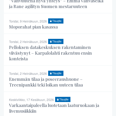
”Vahvuutena hyvä yhteys” – Emma Vahvaselkä
ja Rane agilityn Suomen mestaruuteen
Torstai, 9 Heinäkuun, 2026
Tilaajille
Moporahat pian kasassa
Torstai, 2 Heinäkuun, 2026
Tilaajille
Pelloksen datakeskuksen rakentaminen
viivästynyt – Karpalolahti rakentuu ensin
konteista
Torstai, 2 Heinäkuun, 2026
Tilaajille
Enemmän tilaa ja poseeraushuone –
Treenipankki teki loikan uuteen tilaa
Keskiviikko, 17 Kesäkuun, 2026
Tilaajille
Varkaantaipaleella luotetaan laaturuokaan ja
livemusiikkiin