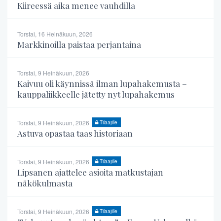
Kiireessä aika menee vauhdilla
Torstai, 16 Heinäkuun, 2026
Markkinoilla paistaa perjantaina
Torstai, 9 Heinäkuun, 2026
Kaivuu oli käynnissä ilman lupahakemusta –
kauppaliikkeelle jätetty nyt lupahakemus
Torstai, 9 Heinäkuun, 2026
Tilaajille
Astuva opastaa taas historiaan
Torstai, 9 Heinäkuun, 2026
Tilaajille
Lipsanen ajattelee asioita matkustajan
näkökulmasta
Torstai, 9 Heinäkuun, 2026
Tilaajille