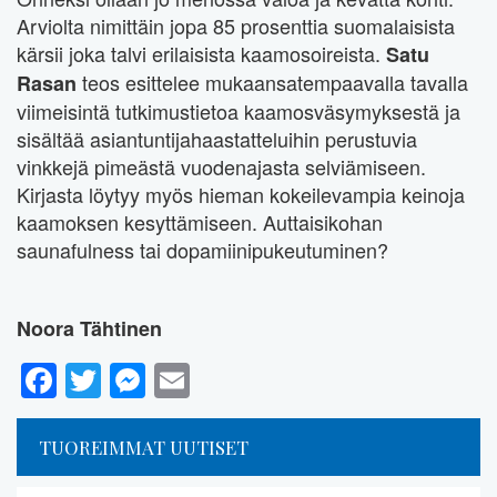
Arviolta nimittäin jopa 85 prosenttia suomalaisista
kärsii joka talvi erilaisista kaamosoireista.
Satu
teos esittelee mukaansatempaavalla tavalla
Rasan
viimeisintä tutkimustietoa kaamosväsymyksestä ja
sisältää asiantuntijahaastatteluihin perustuvia
vinkkejä pimeästä vuodenajasta selviämiseen.
Kirjasta löytyy myös hieman kokeilevampia keinoja
kaamoksen kesyttämiseen. Auttaisikohan
saunafulness tai dopamiinipukeutuminen?
Noora Tähtinen
Facebook
Twitter
Messenger
Email
TUOREIMMAT UUTISET