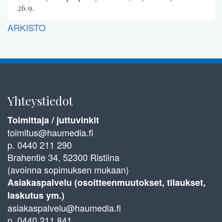
26.9.
ARKISTO
Yhteystiedot
Toimittaja / juttuvinkit
toimitus@haumedia.fi
p. 0440 211 290
Brahentie 34, 52300 Ristiina
(avoinna sopimuksen mukaan)
Asiakaspalvelu (osoitteenmuutokset, tilaukset,
laskutus ym.)
asiakaspalvelu@haumedia.fi
p. 0440 211 841