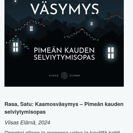
Rasa, Satu: Kaamosväsymys – Pimeän kauden
selviytymisopas
Viisas Elämä, 2024
Onneksi ollaan jo menossa valoa ja kevättä kohti.