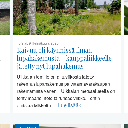
Torstai, 9 Heinäkuun, 2026
Kaivuu oli käynnissä ilman
lupahakemusta – kauppaliikkeelle
n
jätetty nyt lupahakemus
Uikkalan tontille on alkuviikosta jätetty
rakennuslupahakemus päivittäistavarakaupan
rakentamista varten. Uikkalan metsäalueella on
tehty maansiirtotöitä runsas viikko. Tontin
Lue lisää
omistaa Mikkelin …
Tilaajille