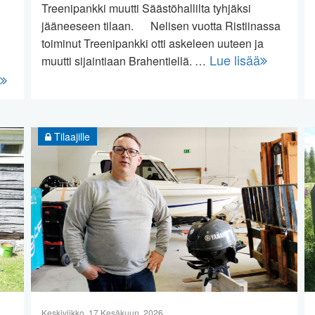
Treenipankki muutti Säästöhallilta tyhjäksi
jääneeseen tilaan. Nelisen vuotta Ristiinassa
toiminut Treenipankki otti askeleen uuteen ja
Lue lisää
muutti sijaintiaan Brahentiellä. …
Tilaajille
Keskiviikko, 17 Kesäkuun, 2026