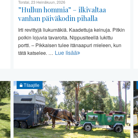
Torstai, 23 Heinäkuun, 2026
”Hullun hommia” – ilkivaltaa
vanhan päiväkodin pihalla
Irti revittyjä liukumäkiä. Kaadettuja keinuja. Pitkin
poikin lojuvia tavaroita. Nippusiteellä lukittu
portti. – Pikkaisen tulee itänaapuri mieleen, kun
Lue lisää
tätä katselee. …
Tilaajille