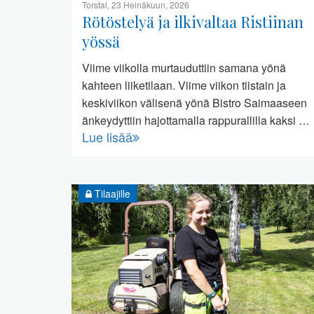
Torstai, 23 Heinäkuun, 2026
Rötöstelyä ja ilkivaltaa Ristiinan
yössä
Viime viikolla murtauduttiin samana yönä
kahteen liiketilaan. Viime viikon tiistain ja
keskiviikon välisenä yönä Bistro Saimaaseen
änkeydyttiin hajottamalla rappurallilla kaksi …
Lue lisää
Tilaajille