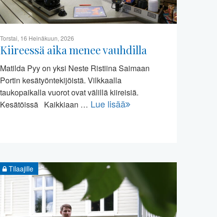
Torstai, 16 Heinäkuun, 2026
Kiireessä aika menee vauhdilla
Matilda Pyy on yksi Neste Ristiina Saimaan
Portin kesätyöntekijöistä. Vilkkaalla
taukopaikalla vuorot ovat välillä kiireisiä.
Lue lisää
Kesätöissä Kaikkiaan …
Tilaajille