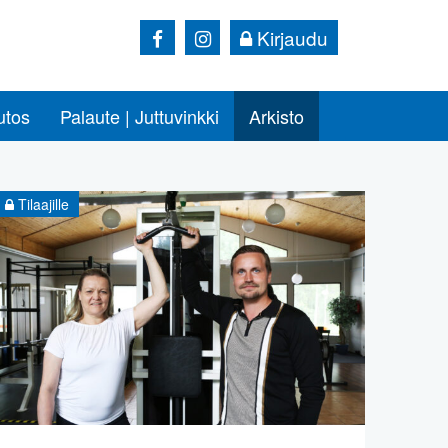
Kirjaudu
utos
Palaute | Juttuvinkki
Arkisto
Tilaajille