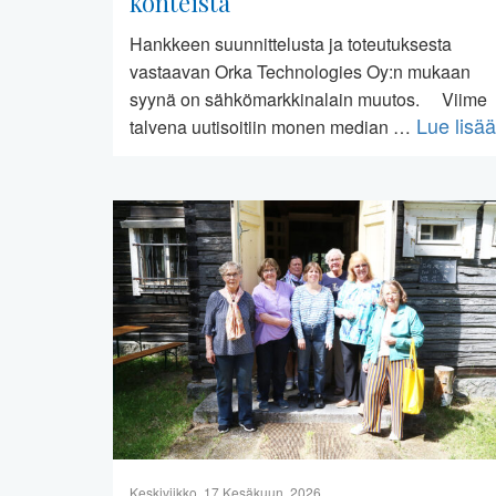
konteista
Hankkeen suunnittelusta ja toteutuksesta
vastaavan Orka Technologies Oy:n mukaan
syynä on sähkömarkkinalain muutos. Viime
Lue lisää
talvena uutisoitiin monen median …
Keskiviikko, 17 Kesäkuun, 2026