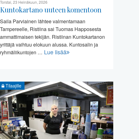
Torstai, 23 Heinäkuun, 2026
Kuntokartano uuteen komentoon
Saila Parviainen lähtee valmentamaan
Tampereelle, Ristiina sai Tuomas Happosesta
ammattimaisen tekijän. Ristiinan Kuntokartanon
yrittäjä vaihtuu elokuun alussa. Kuntosalin ja
Lue lisää
ryhmäliikuntojen …
Tilaajille