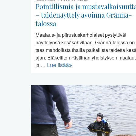
Pointillismia ja mustavalkoisuutt
– taidenäyttely avoinna Gränna-
talossa
Maalaus- ja piirustuskerholaiset pystyttivät
näyttelynsä kesäkahvilaan. Grännä-talossa on
taas mahdollista ihailla paikallista taidetta kes
ajan. Eläkeliiton Ristiinan yhdistyksen maalau
Lue lisää
ja …