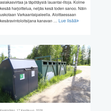
asiakasvirtaa ja täpötäysiä lauantai-iltoja. Kolme
kesää harjoittelua, neljäs kesä toden sanoo. Näin
uskotaan Varkaantaipaleella. Aloittaessaan
Lue lisää
kesäravintoloitsijana kanavan …
Keskiviikko, 17 Kesäkuun, 2026