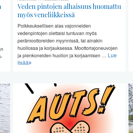
a
Veden pintojen alhaisuus huomattu
myös veneliikkeissä
Poikkeuksellisen alas vajonneiden
vedenpintojen olettaisi tuntuvan myös
perämoottoreiden myynnissä, tai ainakin
huollossa ja korjauksessa. Moottoriajoneuvojen
än
Lue
ja pienkoneiden huollon ja korjaamisen …
s-
lisää