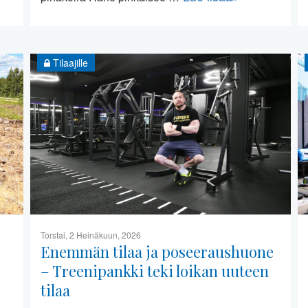
Tilaajille
Torstai, 2 Heinäkuun, 2026
Enemmän tilaa ja poseeraushuone
– Treenipankki teki loikan uuteen
tilaa