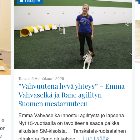
Torstai, 9 Heinäkuun, 2026
”Vahvuutena hyvä yhteys” – Emma
Vahvaselkä ja Rane agilityn
Suomen mestaruuteen
Emma Vahvaselkä innostui agilitysta jo lapsena.
 ei
Nyt 15-vuotiaalla on tavoitteena saada paikka
 on
aikuisten SM-kisoista. Tanskalais-ruotsalainen
e
Lue lisää
pihakoira Rane pinkaisee …