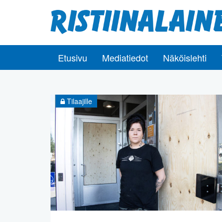
Etusivu
Mediatiedot
Näköislehti
Tilaajille