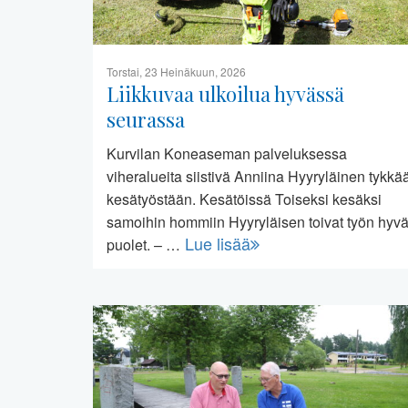
Torstai, 23 Heinäkuun, 2026
Liikkuvaa ulkoilua hyvässä
seurassa
Kurvilan Koneaseman palveluksessa
viheralueita siistivä Anniina Hyyryläinen tykkä
kesätyöstään. Kesätöissä Toiseksi kesäksi
samoihin hommiin Hyyryläisen toivat työn hyvä
Lue lisää
puolet. – …