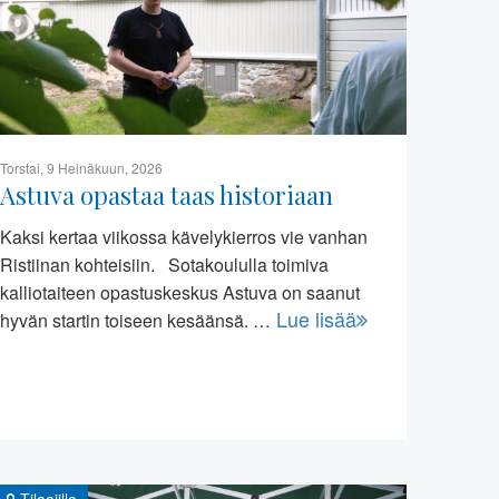
Torstai, 9 Heinäkuun, 2026
Astuva opastaa taas historiaan
Kaksi kertaa viikossa kävelykierros vie vanhan
Ristiinan kohteisiin. Sotakoululla toimiva
kalliotaiteen opastuskeskus Astuva on saanut
Lue lisää
hyvän startin toiseen kesäänsä. …
Tilaajille