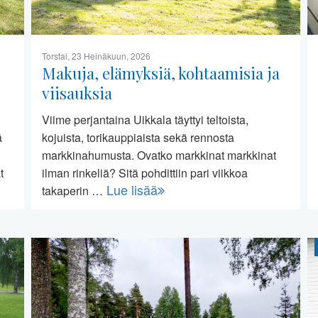
Torstai, 23 Heinäkuun, 2026
Makuja, elämyksiä, kohtaamisia ja
viisauksia
Viime perjantaina Uikkala täyttyi teltoista,
ä
kojuista, torikauppiaista sekä rennosta
markkinahumusta. Ovatko markkinat markkinat
t
ilman rinkeliä? Sitä pohdittiin pari viikkoa
Lue lisää
takaperin …