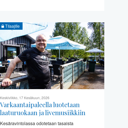
Tilaajille
Keskiviikko, 17 Kesäkuun, 2026
Varkaantaipaleella luotetaan
laaturuokaan ja livemusiikkiin
Kesäravintolassa odotetaan tasaista