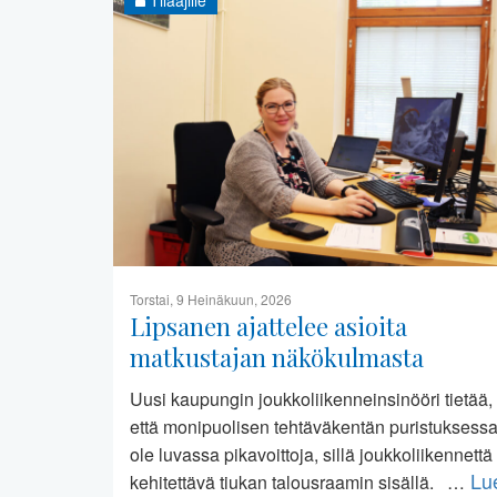
Torstai, 9 Heinäkuun, 2026
Lipsanen ajattelee asioita
matkustajan näkökulmasta
Uusi kaupungin joukkoliikenneinsinööri tietää,
että monipuolisen tehtäväkentän puristuksessa
ole luvassa pikavoittoja, sillä joukkoliikennettä
Lu
kehitettävä tiukan talousraamin sisällä. …