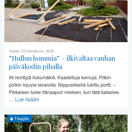
Torstai, 23 Heinäkuun, 2026
”Hullun hommia” – ilkivaltaa vanhan
päiväkodin pihalla
Irti revittyjä liukumäkiä. Kaadettuja keinuja. Pitkin
poikin lojuvia tavaroita. Nippusiteellä lukittu portti. –
Pikkaisen tulee itänaapuri mieleen, kun tätä katselee.
Lue lisää
…
Tilaajille