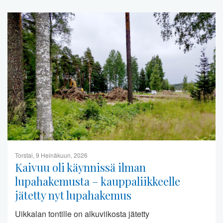
Torstai, 9 Heinäkuun, 2026
Kaivuu oli käynnissä ilman
lupahakemusta – kauppaliikkeelle
jätetty nyt lupahakemus
Uikkalan tontille on alkuviikosta jätetty