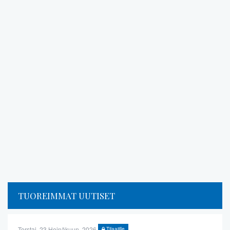
TUOREIMMAT UUTISET
Torstai, 23 Heinäkuun, 2026
Tilaajille