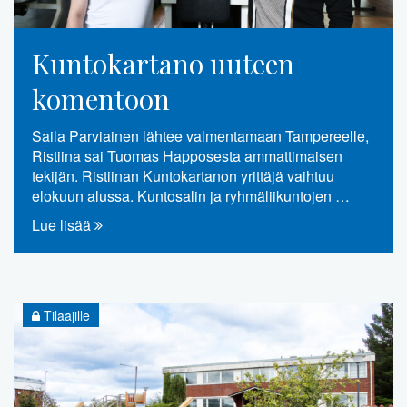
Kuntokartano uuteen
komentoon
Saila Parviainen lähtee valmentamaan Tampereelle,
Ristiina sai Tuomas Happosesta ammattimaisen
tekijän. Ristiinan Kuntokartanon yrittäjä vaihtuu
elokuun alussa. Kuntosalin ja ryhmäliikuntojen …
Lue lisää
Tilaajille