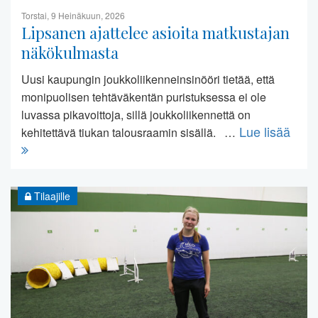
Torstai, 9 Heinäkuun, 2026
Lipsanen ajattelee asioita matkustajan
näkökulmasta
Uusi kaupungin joukkoliikenneinsinööri tietää, että
monipuolisen tehtäväkentän puristuksessa ei ole
luvassa pikavoittoja, sillä joukkoliikennettä on
Lue lisää
kehitettävä tiukan talousraamin sisällä. …
Tilaajille