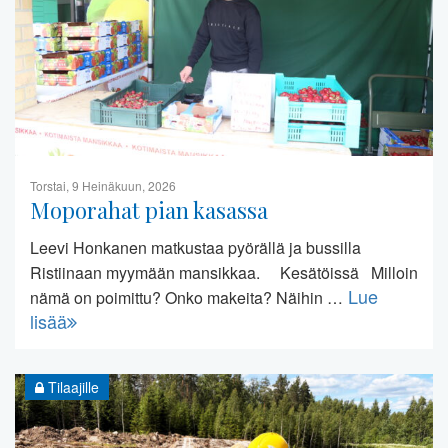
Torstai, 9 Heinäkuun, 2026
Moporahat pian kasassa
Leevi Honkanen matkustaa pyörällä ja bussilla
Ristiinaan myymään mansikkaa. Kesätöissä Milloin
Lue
nämä on poimittu? Onko makeita? Näihin …
lisää
Tilaajille