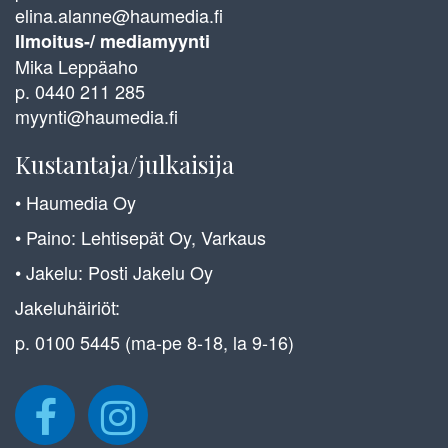
elina.alanne@haumedia.fi
Ilmoitus-/ mediamyynti
Mika Leppäaho
p. 0440 211 285
myynti@haumedia.fi
Kustantaja/julkaisija
• Haumedia Oy
• Paino: Lehtisepät Oy, Varkaus
• Jakelu: Posti Jakelu Oy
Jakeluhäiriöt:
p. 0100 5445 (ma-pe 8-18, la 9-16)