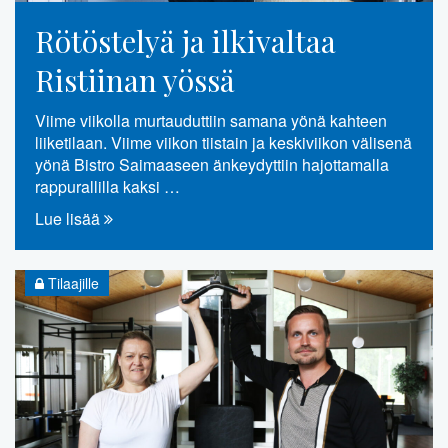
Rötöstelyä ja ilkivaltaa
Ristiinan yössä
Viime viikolla murtauduttiin samana yönä kahteen
liiketilaan. Viime viikon tiistain ja keskiviikon välisenä
yönä Bistro Saimaaseen änkeydyttiin hajottamalla
rappurallilla kaksi …
Lue lisää
Tilaajille