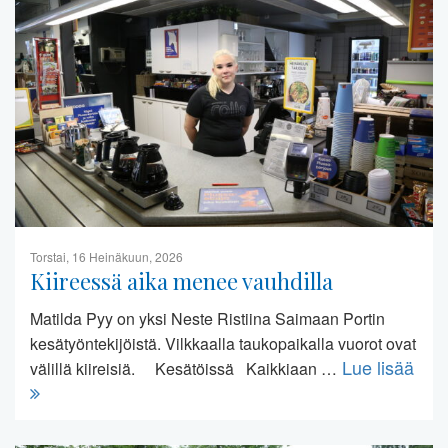
Torstai, 16 Heinäkuun, 2026
Kiireessä aika menee vauhdilla
Matilda Pyy on yksi Neste Ristiina Saimaan Portin
kesätyöntekijöistä. Vilkkaalla taukopaikalla vuorot ovat
Lue lisää
välillä kiireisiä. Kesätöissä Kaikkiaan …