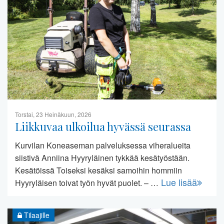
Torstai, 23 Heinäkuun, 2026
Liikkuvaa ulkoilua hyvässä seurassa
Kurvilan Koneaseman palveluksessa viheralueita
siistivä Anniina Hyyryläinen tykkää kesätyöstään.
Kesätöissä Toiseksi kesäksi samoihin hommiin
Lue lisää
Hyyryläisen toivat työn hyvät puolet. – …
Tilaajille