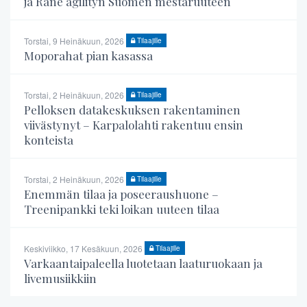
ja Rane agilityn Suomen mestaruuteen
Torstai, 9 Heinäkuun, 2026
Tilaajille
Moporahat pian kasassa
Torstai, 2 Heinäkuun, 2026
Tilaajille
Pelloksen datakeskuksen rakentaminen
viivästynyt – Karpalolahti rakentuu ensin
konteista
Torstai, 2 Heinäkuun, 2026
Tilaajille
Enemmän tilaa ja poseeraushuone –
Treenipankki teki loikan uuteen tilaa
Keskiviikko, 17 Kesäkuun, 2026
Tilaajille
Varkaantaipaleella luotetaan laaturuokaan ja
livemusiikkiin