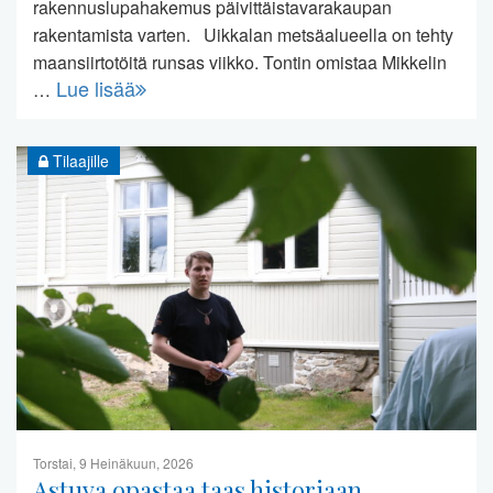
rakennuslupahakemus päivittäistavarakaupan
rakentamista varten. Uikkalan metsäalueella on tehty
maansiirtotöitä runsas viikko. Tontin omistaa Mikkelin
Lue lisää
…
Tilaajille
Torstai, 9 Heinäkuun, 2026
Astuva opastaa taas historiaan