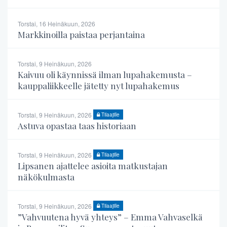
Torstai, 16 Heinäkuun, 2026
Markkinoilla paistaa perjantaina
Torstai, 9 Heinäkuun, 2026
Kaivuu oli käynnissä ilman lupahakemusta –
kauppaliikkeelle jätetty nyt lupahakemus
Torstai, 9 Heinäkuun, 2026
Tilaajille
Astuva opastaa taas historiaan
Torstai, 9 Heinäkuun, 2026
Tilaajille
Lipsanen ajattelee asioita matkustajan
näkökulmasta
Torstai, 9 Heinäkuun, 2026
Tilaajille
”Vahvuutena hyvä yhteys” – Emma Vahvaselkä