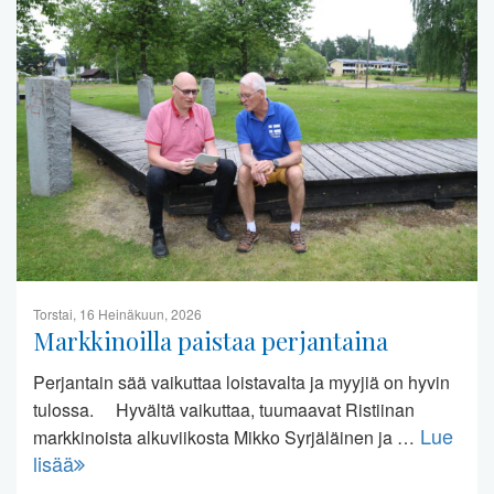
Torstai, 16 Heinäkuun, 2026
Markkinoilla paistaa perjantaina
Perjantain sää vaikuttaa loistavalta ja myyjiä on hyvin
tulossa. Hyvältä vaikuttaa, tuumaavat Ristiinan
Lue
markkinoista alkuviikosta Mikko Syrjäläinen ja …
lisää