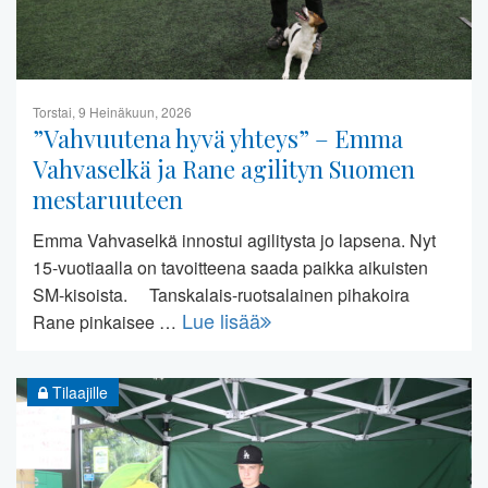
Torstai, 9 Heinäkuun, 2026
”Vahvuutena hyvä yhteys” – Emma
Vahvaselkä ja Rane agilityn Suomen
mestaruuteen
Emma Vahvaselkä innostui agilitysta jo lapsena. Nyt
15-vuotiaalla on tavoitteena saada paikka aikuisten
SM-kisoista. Tanskalais-ruotsalainen pihakoira
Lue lisää
Rane pinkaisee …
Tilaajille