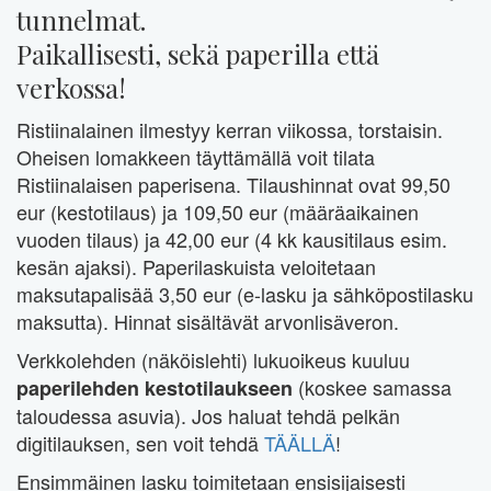
tunnelmat.
Paikallisesti, sekä paperilla että
verkossa!
Ristiinalainen ilmestyy kerran viikossa, torstaisin.
Oheisen lomakkeen täyttämällä voit tilata
Ristiinalaisen paperisena. Tilaushinnat ovat 99,50
eur (kestotilaus) ja 109,50 eur (määräaikainen
vuoden tilaus) ja 42,00 eur (4 kk kausitilaus esim.
kesän ajaksi). Paperilaskuista veloitetaan
maksutapalisää 3,50 eur (e-lasku ja sähköpostilasku
maksutta). Hinnat sisältävät arvonlisäveron.
Verkkolehden (näköislehti) lukuoikeus kuuluu
(koskee samassa
paperilehden kestotilaukseen
taloudessa asuvia). Jos haluat tehdä pelkän
digitilauksen, sen voit tehdä
TÄÄLLÄ
!
Ensimmäinen lasku toimitetaan ensisijaisesti