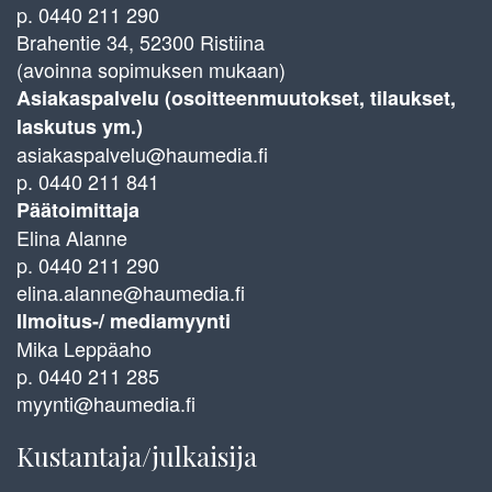
p. 0440 211 290
Brahentie 34, 52300 Ristiina
(avoinna sopimuksen mukaan)
Asiakaspalvelu (osoitteenmuutokset, tilaukset,
laskutus ym.)
asiakaspalvelu@haumedia.fi
p. 0440 211 841
Päätoimittaja
Elina Alanne
p. 0440 211 290
elina.alanne@haumedia.fi
Ilmoitus-/ mediamyynti
Mika Leppäaho
p. 0440 211 285
myynti@haumedia.fi
Kustantaja/julkaisija