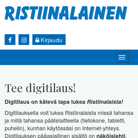
Kirjaudu
Toggle
naviga
Tee digitilaus!
Digitilaus on kätevä tapa lukea
Ristiinalaista!
Digitilauksella voit lukea Ristiinalaista missä tahansa
ja millä tahansa päätelaitteella (tietokone, tabletti,
puhelin), kunhan käytössäsi on Internet-yhteys.
Digitilauksen pääasiallinen sisältö on
,
näköislehti