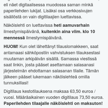
eli näet digitaalisessa muodossa saman minkä
paperilehden lukijat. Lisäksi osa verkkosivujen
sisällöstä on vain digitilaajien luettavissa.
Näköislehti on luettavissa
heti
aamuvarhain
ilmestymispäivänä,
kuitenkin aina viim. klo 10
ilmestymispäivänä.
mennessä
Kun olet lähettänyt tilauslomakkeen, saat
HUOM!
antamaasi sähköpostiin vahvistuksen tilauksestasi
muutaman arkipäivän sisällä. Samassa viestissä
saat linkin, josta pääset asettamaan salasanasi
järjestelmän ehdottaman salasanan tilalle. Tämän
jälkeen pääset lukemaan näköislehteä omilla
tunnuksillasi!
Digitilaus kestotilauksena maksaa 63,50 euroa /
vuosi. Määräaikainen vuoden digitilaus 73,50 euroa.
Paperilehden tilaajalle näköislehti on maksuton!