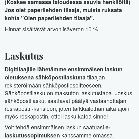
(Koskee samassa taloudessa asuvia henkilöitä)
Jos olet paperilehden tilaaja, muista ruksata
kohta "Olen paperilehden tilaaja".
Hinnat sisältävät arvonlisäveron 10 %.
Laskutus
Digitilaajille lähetämme ensimmäisen laskun
tilaajan
oletuksena sähköpostilaskuna
rekisteröimään sähköpostiosoitteeseen.
Sähköpostilasku on maksuton laskutustapa. Joskus
sähköpostilaskut saattavat päätyä vastaanottajan
roskaposti -kansioon, joten tarkkailethan aika ajoin
myös roskapostin, ettei lasku katoa sinne!
Voit tehdä ensimmäisen laskun saatuasi
e-
kanssamme omassa
laskutussopimuksen