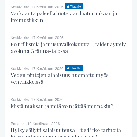
Keskiviikko, 17 Kesäkuun, 2026
Tilaajille
Varkaantaipaleella luotetaan laaturuokaan ja
livemusiikkiin
Keskiviikko, 17 Kesäkuun, 2026
Pointillismia ja mustavalkoisuutta – taidenäyttely
avoinna Gränna-talossa
Keskiviikko, 17 Kesäkuun, 2026
Tilaajille
Veden pintojen alhaisuus huomattu myös
veneliikkeissä
Keskiviikko, 17 Kesäkuun, 2026
Mistä maksan ja mitä voin jättää minnekin?
Perjantai, 12 Kesäkuun, 2026
Hylky säilytti salaisuutensa – tiedätkö tarinoita
Kissalahteen uponneesta aluksesta?