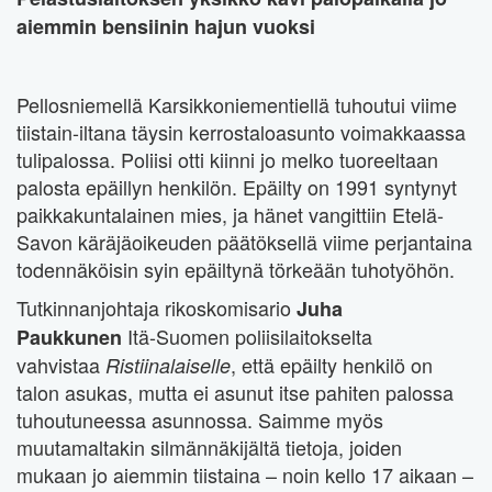
aiemmin bensiinin hajun vuoksi
Pellosniemellä Karsikkoniementiellä tuhoutui viime
tiistain-iltana täysin kerrostaloasunto voimakkaassa
tulipalossa. Poliisi otti kiinni jo melko tuoreeltaan
palosta epäillyn henkilön. Epäilty on 1991 syntynyt
paikkakuntalainen mies, ja hänet vangittiin Etelä-
Savon käräjäoikeuden päätöksellä viime perjantaina
todennäköisin syin epäiltynä törkeään tuhotyöhön.
Tutkinnanjohtaja rikoskomisario
Juha
Itä-Suomen poliisilaitokselta
Paukkunen
vahvistaa
, että epäilty henkilö on
Ristiinalaiselle
talon asukas, mutta ei asunut itse pahiten palossa
tuhoutuneessa asunnossa. Saimme myös
muutamaltakin silmännäkijältä tietoja, joiden
mukaan jo aiemmin tiistaina – noin kello 17 aikaan –