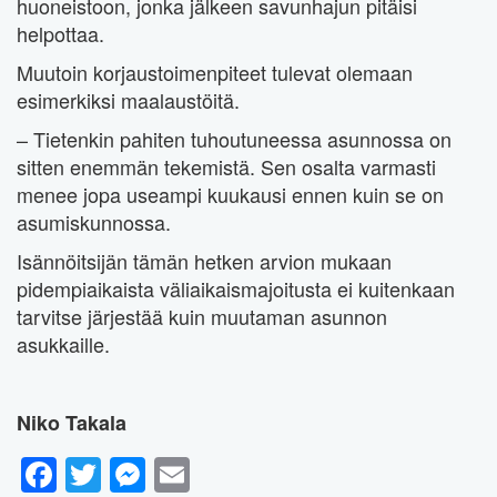
huoneistoon, jonka jälkeen savunhajun pitäisi
helpottaa.
Muutoin korjaustoimenpiteet tulevat olemaan
esimerkiksi maalaustöitä.
– Tietenkin pahiten tuhoutuneessa asunnossa on
sitten enemmän tekemistä. Sen osalta varmasti
menee jopa useampi kuukausi ennen kuin se on
asumiskunnossa.
Isännöitsijän tämän hetken arvion mukaan
pidempiaikaista väliaikaismajoitusta ei kuitenkaan
tarvitse järjestää kuin muutaman asunnon
asukkaille.
Niko Takala
Facebook
Twitter
Messenger
Email