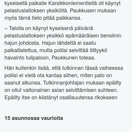
kyseisellä paikalle Karsikkoniementiellä oli käynyt
pelastuslaitoksen yksiköitä. Paukkusen mukaan
myös tämä tieto pitää paikkansa.
– Talolla on käynyt kyseisenä päivänä
pelastuslaitoksen yksikkö epämääräisen bensiinin
hajun johdosta. Hajun lähdettä ei saatu
paikallistettua, mutta poliisi selvittää liittyykö
havainto tulipaloon, Paukkunen toteaa.
Hän kuitenkin lisää, että tutkinnan tässä vaiheessa
poliisi ei vielä ota kantaa siihen, miten palo on
saanut alkunsa. Tutkinnanjohtajan mukaan epäilty
on ollut vaitonainen asian selvittämisen suhteen.
Epäilty itse on kiistänyt osallisuutensa rikokseen
15 asunnossa vaurioita