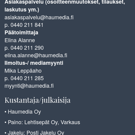
Asiakaspalvelu (osoitteenmuutokset, tilaukset,
laskutus ym.)
asiakaspalvelu@haumedia.fi
p. 0440 211 841
Päätoimittaja
Elina Alanne
p. 0440 211 290
elina.alanne@haumedia.fi
Ilmoitus-/ mediamyynti
Mika Leppäaho
p. 0440 211 285
myynti@haumedia.fi
Kustantaja/julkaisija
• Haumedia Oy
• Paino: Lehtisepät Oy, Varkaus
• Jakelu: Posti Jakelu Oy