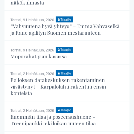
näkökulmasta
Torstai, 9 Heinäkuun, 2026
Tilaajille
”Vahvuutena hyvä yhteys” – Emma Vahvaselkä
ja Rane agilityn Suomen mestaruuteen
Torstai, 9 Heinäkuun, 2026
Tilaajille
Moporahat pian kasassa
Torstai, 2 Heinäkuun, 2026
Tilaajille
Pelloksen datakeskuksen rakentaminen
viivästynyt – Karpalolahti rakentuu ensin
konteista
Torstai, 2 Heinäkuun, 2026
Tilaajille
Enemmän tilaa ja poseeraushuone –
Treenipankki teki loikan uuteen tilaa