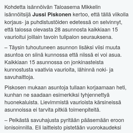
Kohdetta isännöivän Taloasema Mikkelin
isännöitsijä
kertoo, että tällä viikolla
Jussi Piskonen
korjaus- ja puhdistustöiden edetessä on selvinnyt,
että talossa olevasta 28 asunnosta kaikkiaan 15
vaurioitui joillain tavoin tulipalon seurauksena.
– Täysin tuhoutuneen asunnon lisäksi viisi muuta
asuntoa on siinä kunnossa että niissä ei voi asua.
Kaikkiaan 15 asunnossa on jonkinasteista
kunnostusta vaativia vaurioita, lähinnä noki- ja
savuhaittoja.
Piskosen mukaan asuntoja tullaan korjaamaan heti,
kunhan ne saadaan esimerkiksi tyhjennettyä
huonekaluista. Lievimmistä vaurioista kärsineissä
asunnoissa ei tarvita pitkiä toimenpiteitä.
– Pelkästä savuhajusta pyritään pääsemään eroon
ionisoinnilla. Eli laitteisto pistetään vuorokaudeksi