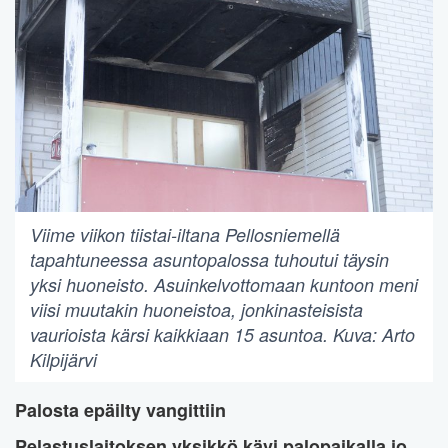
Viime viikon tiistai-iltana Pellosniemellä
tapahtuneessa asuntopalossa tuhoutui täysin
yksi huoneisto. Asuinkelvottomaan kuntoon meni
viisi muutakin huoneistoa, jonkinasteisista
vaurioista kärsi kaikkiaan 15 asuntoa. Kuva: Arto
Kilpijärvi
Palosta epäilty vangittiin
Pelastuslaitoksen yksikkö kävi palopaikalla jo