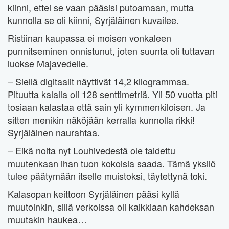
kiinni, ettei se vaan pääsisi putoamaan, mutta
kunnolla se oli kiinni, Syrjäläinen kuvailee.
Ristiinan kaupassa ei moisen vonkaleen
punnitseminen onnistunut, joten suunta oli tuttavan
luokse Majavedelle.
– Siellä digitaalit näyttivät 14,2 kilogrammaa.
Pituutta kalalla oli 128 senttimetriä. Yli 50 vuotta piti
tosiaan kalastaa että sain yli kymmenkiloisen. Ja
sitten menikin näköjään kerralla kunnolla rikki!
Syrjäläinen naurahtaa.
– Eikä noita nyt Louhivedestä ole taidettu
muutenkaan ihan tuon kokoisia saada. Tämä yksilö
tulee päätymään itselle muistoksi, täytettynä toki.
Kalasopan keittoon Syrjäläinen pääsi kyllä
muutoinkin, sillä verkoissa oli kaikkiaan kahdeksan
muutakin haukea…