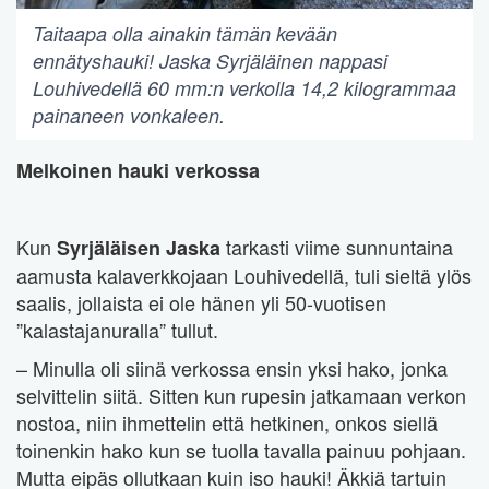
Taitaapa olla ainakin tämän kevään
ennätyshauki! Jaska Syrjäläinen nappasi
Louhivedellä 60 mm:n verkolla 14,2 kilogrammaa
painaneen vonkaleen.
Melkoinen hauki verkossa
Kun
tarkasti viime sunnuntaina
Syrjäläisen Jaska
aamusta kalaverkkojaan Louhivedellä, tuli sieltä ylös
saalis, jollaista ei ole hänen yli 50-vuotisen
”kalastajanuralla” tullut.
– Minulla oli siinä verkossa ensin yksi hako, jonka
selvittelin siitä. Sitten kun rupesin jatkamaan verkon
nostoa, niin ihmettelin että hetkinen, onkos siellä
toinenkin hako kun se tuolla tavalla painuu pohjaan.
Mutta eipäs ollutkaan kuin iso hauki! Äkkiä tartuin