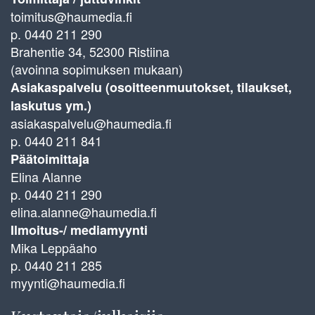
toimitus@haumedia.fi
p. 0440 211 290
Brahentie 34, 52300 Ristiina
(avoinna sopimuksen mukaan)
Asiakaspalvelu (osoitteenmuutokset, tilaukset,
laskutus ym.)
asiakaspalvelu@haumedia.fi
p. 0440 211 841
Päätoimittaja
Elina Alanne
p. 0440 211 290
elina.alanne@haumedia.fi
Ilmoitus-/ mediamyynti
Mika Leppäaho
p. 0440 211 285
myynti@haumedia.fi