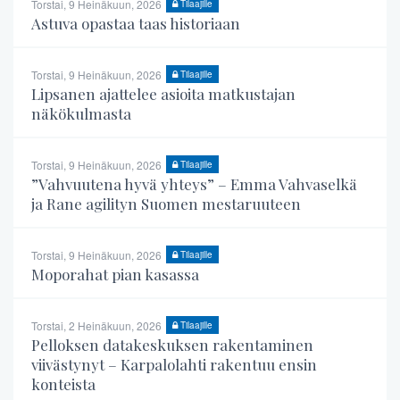
Torstai, 9 Heinäkuun, 2026
Tilaajille
Astuva opastaa taas historiaan
Torstai, 9 Heinäkuun, 2026
Tilaajille
Lipsanen ajattelee asioita matkustajan
näkökulmasta
Torstai, 9 Heinäkuun, 2026
Tilaajille
”Vahvuutena hyvä yhteys” – Emma Vahvaselkä
ja Rane agilityn Suomen mestaruuteen
Torstai, 9 Heinäkuun, 2026
Tilaajille
Moporahat pian kasassa
Torstai, 2 Heinäkuun, 2026
Tilaajille
Pelloksen datakeskuksen rakentaminen
viivästynyt – Karpalolahti rakentuu ensin
konteista