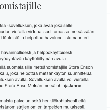
omistajille
sä -sovelluksen, joka avaa jokaiselle
uden vierailla virtuaalisesti omassa metsässään.
i lähteistä ja helpottaa havainnollistamaan eri
havainnollisesti ja helppokäyttöisesti
 hyödyntävän käyttöliittymän avulla.
llä suomalaisille metsänomistajille Stora Enson
ökalu, joka helpottaa metsänkäytön suunnittelua
ituksen avulla. Sovelluksen avulla voi vierailla
oo Stora Enso Metsän metsäjohtaja
Janne
maista palvelua sekä henkilökohtaisesti että
etsänomistajien omien tarpeiden mukaisesti.