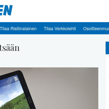
Tilaa Ristiinalainen
Tilaa Verkkolehti
Osoitteenmu
tsään