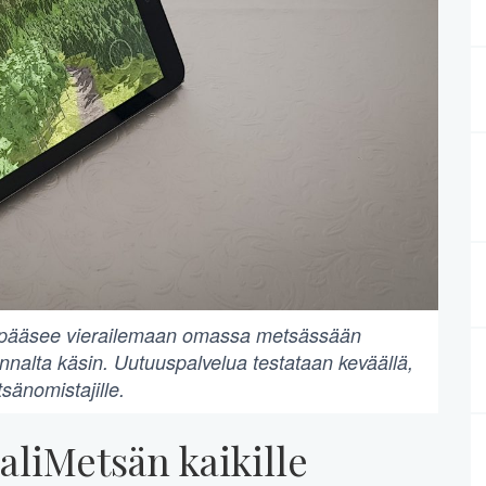
a pääsee vierailemaan omassa metsässään
unnalta käsin. Uutuuspalvelua testataan keväällä,
tsänomistajille.
aliMetsän kaikille