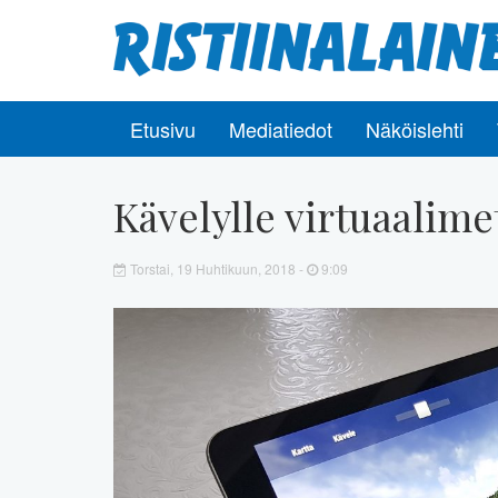
Etusivu
Mediatiedot
Näköislehti
Kävelylle virtuaalime
Torstai, 19 Huhtikuun, 2018 -
9:09