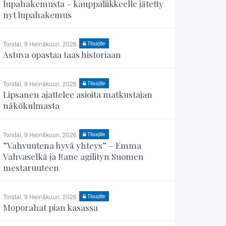
lupahakemusta – kauppaliikkeelle jätetty
nyt lupahakemus
Torstai, 9 Heinäkuun, 2026
Tilaajille
Astuva opastaa taas historiaan
Torstai, 9 Heinäkuun, 2026
Tilaajille
Lipsanen ajattelee asioita matkustajan
näkökulmasta
Torstai, 9 Heinäkuun, 2026
Tilaajille
”Vahvuutena hyvä yhteys” – Emma
Vahvaselkä ja Rane agilityn Suomen
mestaruuteen
Torstai, 9 Heinäkuun, 2026
Tilaajille
Moporahat pian kasassa