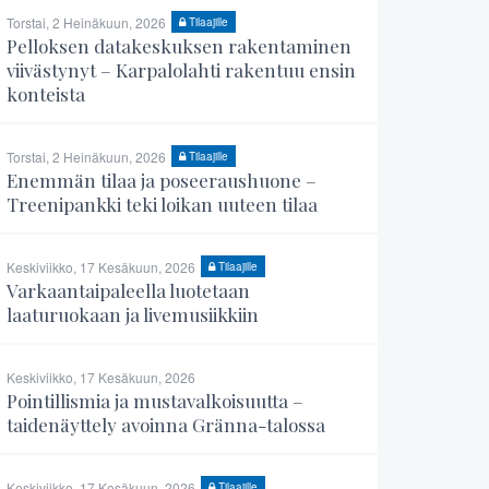
Torstai, 2 Heinäkuun, 2026
Tilaajille
Pelloksen datakeskuksen rakentaminen
viivästynyt – Karpalolahti rakentuu ensin
konteista
Torstai, 2 Heinäkuun, 2026
Tilaajille
Enemmän tilaa ja poseeraushuone –
Treenipankki teki loikan uuteen tilaa
Keskiviikko, 17 Kesäkuun, 2026
Tilaajille
Varkaantaipaleella luotetaan
laaturuokaan ja livemusiikkiin
Keskiviikko, 17 Kesäkuun, 2026
Pointillismia ja mustavalkoisuutta –
taidenäyttely avoinna Gränna-talossa
Keskiviikko, 17 Kesäkuun, 2026
Tilaajille