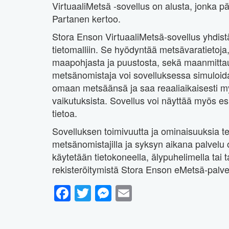
VirtuaaliMetsä -sovellus on alusta, jonka p
Partanen kertoo.
Stora Enson VirtuaaliMetsä-sovellus yhdist
tietomalliin. Se hyödyntää metsävaratietoja, 
maapohjasta ja puustosta, sekä maanmittaus
metsänomistaja voi sovelluksessa simuloida 
omaan metsäänsä ja saa reaaliaikaisesti my
vaikutuksista. Sovellus voi näyttää myös es
tietoa.
Sovelluksen toimivuutta ja ominaisuuksia te
metsänomistajilla ja syksyn aikana palvelu on
käytetään tietokoneella, älypuhelimella tai t
rekisteröitymistä Stora Enson eMetsä-palve
Facebook
Twitter
Messenger
Email