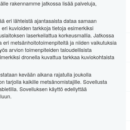
äälle rakennamme jatkossa lisää palveluja,
ää eri lähteistä ajantasaista dataa samaan
eri kuvioiden tarkkoja tietoja esimerkiksi
laitoksen laserkeilattua korkeusmallia. Jatkossa
eri metsänhoitotoimenpiteitä ja niiden vaikutuksia
ös arvion toimenpiteiden taloudellisista
imerkiksi dronella kuvattua tarkkaa kuviokohtaista
stataan kevään aikana rajatulla joukolla
 tarjolla kaikille metsänomistajille. Sovellusta
abletilla. Sovelluksen käyttö edellyttää
luun.