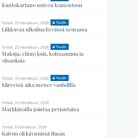
Kuntokartano uuteen komentoon
Torstai, 23 Heinäkuun, 2026
Tilaajille
Liikkuvaa ulkoilua hyvässä seurassa
Torstai, 23 Heinäkuun, 2026
Tilaajille
Makuja, elämyksiä, kohtaamisia ja
viisauksia
Torstai, 16 Heinäkuun, 2026
Tilaajille
Kiireessä aika menee vauhdilla
Torstai, 16 Heinäkuun, 2026
Markkinoilla paistaa perjantaina
Torstai, 9 Heinäkuun, 2026
Kaivuu oli käynnissä ilman