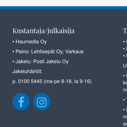
Kustantaja/julkaisija
T
• Haumedia Oy
•
•
• Paino: Lehtisepät Oy, Varkaus
•
• Jakelu: Posti Jakelu Oy
U
Jakeluhäiriöt:
•
p. 0100 5445 (ma-pe 8-18, la 9-16)
k
m
•
•
m
a