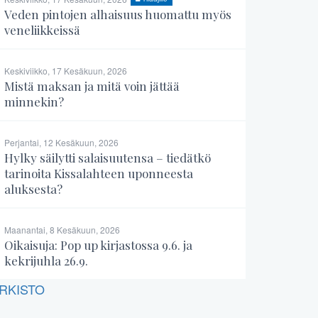
Veden pintojen alhaisuus huomattu myös
veneliikkeissä
Keskiviikko, 17 Kesäkuun, 2026
Mistä maksan ja mitä voin jättää
minnekin?
Perjantai, 12 Kesäkuun, 2026
Hylky säilytti salaisuutensa – tiedätkö
tarinoita Kissalahteen uponneesta
aluksesta?
Maanantai, 8 Kesäkuun, 2026
Oikaisuja: Pop up kirjastossa 9.6. ja
kekrijuhla 26.9.
RKISTO