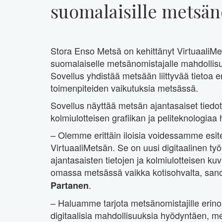
suomalaisille metsän
Stora Enso Metsä on kehittänyt VirtuaaliMet
suomalaiselle metsänomistajalle mahdollisu
Sovellus yhdistää metsään liittyvää tietoa er
toimenpiteiden vaikutuksia metsässä.
Sovellus näyttää metsän ajantasaiset tiedot 
kolmiulotteisen grafiikan ja peliteknologiaa
– Olemme erittäin iloisia voidessamme esite
VirtuaaliMetsän. Se on uusi digitaalinen ty
ajantasaisten tietojen ja kolmiulotteisen kuv
omassa metsässä vaikka kotisohvalta, san
.
Partanen
– Haluamme tarjota metsänomistajille erino
digitaalisia mahdollisuuksia hyödyntäen, m