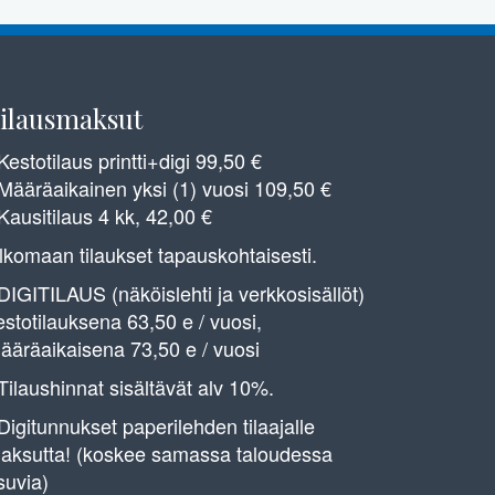
ilausmaksut
 Kestotilaus printti+digi 99,50 €
 Määräaikainen yksi (1) vuosi 109,50 €
 Kausitilaus 4 kk, 42,00 €
lkomaan tilaukset tapauskohtaisesti.
 DIGITILAUS (näköislehti ja verkkosisällöt)
estotilauksena 63,50 e / vuosi,
ääräaikaisena 73,50 e / vuosi
 Tilaushinnat sisältävät alv 10%.
 Digitunnukset paperilehden tilaajalle
aksutta! (koskee samassa taloudessa
suvia)