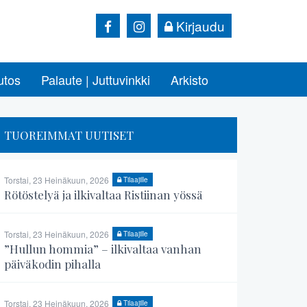
Kirjaudu
utos
Palaute | Juttuvinkki
Arkisto
TUOREIMMAT UUTISET
Torstai, 23 Heinäkuun, 2026
Tilaajille
Rötöstelyä ja ilkivaltaa Ristiinan yössä
Torstai, 23 Heinäkuun, 2026
Tilaajille
”Hullun hommia” – ilkivaltaa vanhan
päiväkodin pihalla
Torstai, 23 Heinäkuun, 2026
Tilaajille