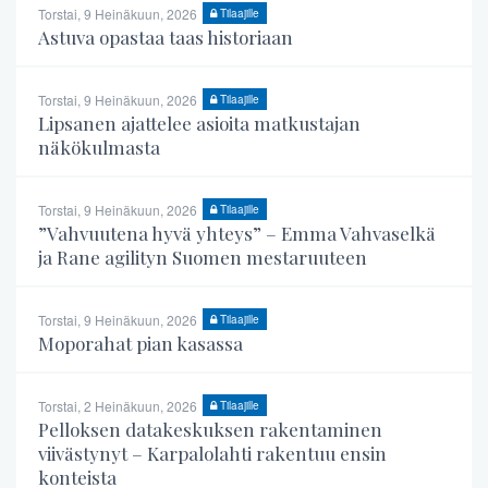
Torstai, 9 Heinäkuun, 2026
Tilaajille
Astuva opastaa taas historiaan
Torstai, 9 Heinäkuun, 2026
Tilaajille
Lipsanen ajattelee asioita matkustajan
näkökulmasta
Torstai, 9 Heinäkuun, 2026
Tilaajille
”Vahvuutena hyvä yhteys” – Emma Vahvaselkä
ja Rane agilityn Suomen mestaruuteen
Torstai, 9 Heinäkuun, 2026
Tilaajille
Moporahat pian kasassa
Torstai, 2 Heinäkuun, 2026
Tilaajille
Pelloksen datakeskuksen rakentaminen
viivästynyt – Karpalolahti rakentuu ensin
konteista