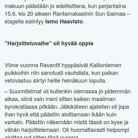
makuun päästään jo edellisiltana, kun perjantaina
15.6. klo 20 alkaen Rantamakasiinin Sun Saimaa –
stagella esiintyy
.
Ismo Haavisto
”Harjoitteluvaihe” oli hyvää oppia
Viime vuonna Ravantit hyppäsivät Kallioniemen
puikkoihin niin sanotusti vauhdista, kun paikan
vetovastuu siirtyi heille heinäkuun lopulla.
– Suunnitelmat oli kuitenkin olemassa jo pidemmän
aikaa, siinä vain meni sitten kaiken maailman
byrokratiassa pitkään. Jälkikäteen ajatellen oli jopa
ihan hyvä että päästiin aloittamaan ikään kuin
varkain. Päästiin näkemään mistä tässä on kyse ja
vähän harjoittelemaan. Oli huomattavasti helpompi
aloittaa nyt sitten tänä vuonna.