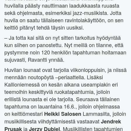
huvilalla päästy nauttimaan laadukkaasta ruuasta
sekä ohjelmasta, esimerkiksi jazz-musiikista. Jotta
huvila on saatu tällaiseen ravintolakäyttöön, on sen
keittiö pitänyt tehdä täysin uusiksi.
– Ja totta kai sitä on nyt sitten tarkoitus hyödyntää
kun siihen on panostettu. Nyt meillä on tilanne, että
pystymme noin 120 henkilön tapahtuman hoitamaan
sujuvasti, Ravantti ynnää.
Huvilan lounaat ovat tarjolla viikonloppuisin, ja niissä
mennään noutopöytä –periaattella. Lisäksi
Kallioniemessä on kesän aikana useampiakin eri
teemoihin keskittyviä ruokatapahtumia, jolloin
erillistä lounasta ei ole tarjolla. Seuraava tällainen
tapahtuma on lauantaina 16.6., jolloin ohjelmassa
on keittiömestari
Lammasilta, jolloin
Heikki Salosen
musiikillisesta viihdyttämisestä vastaavat
Jendrek
ja
. Musiikillisten tapahtumien
Prusak
Jerzy Dubiel