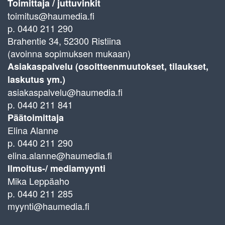
Toimittaja / juttuvinkit
toimitus@haumedia.fi
p. 0440 211 290
Brahentie 34, 52300 Ristiina
(avoinna sopimuksen mukaan)
Asiakaspalvelu (osoitteenmuutokset, tilaukset,
laskutus ym.)
asiakaspalvelu@haumedia.fi
p. 0440 211 841
Päätoimittaja
Elina Alanne
p. 0440 211 290
elina.alanne@haumedia.fi
Ilmoitus-/ mediamyynti
Mika Leppäaho
p. 0440 211 285
myynti@haumedia.fi