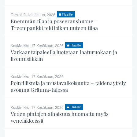
Torstai, 2 Heinäkuun, 2026
Tilaajille
Enemmän tilaa ja poseeraushuone –
Treenipankki teki loikan uuteen tilaa
Keskiviikko, 17 Kesäkuun, 2026
Tilaajille
Varkaantaipaleella luotetaan laaturuokaan ja
livemusiikkiin
Keskiviikko, 17 Kesäkuun, 2026
Pointillismia ja mustavalkoisuutta – taidenäyttely
avoinna Gränna-talossa
Keskiviikko, 17 Kesäkuun, 2026
Tilaajille
Veden pintojen alhaisuus huomattu myös
veneliikkeissä