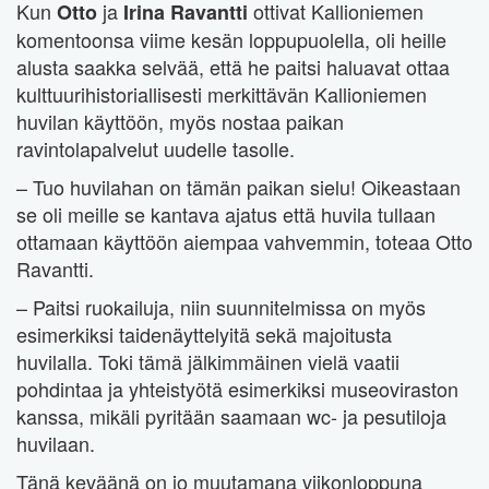
Kun
ja
ottivat Kallioniemen
Otto
Irina Ravantti
komentoonsa viime kesän loppupuolella, oli heille
alusta saakka selvää, että he paitsi haluavat ottaa
kulttuurihistoriallisesti merkittävän Kallioniemen
huvilan käyttöön, myös nostaa paikan
ravintolapalvelut uudelle tasolle.
– Tuo huvilahan on tämän paikan sielu! Oikeastaan
se oli meille se kantava ajatus että huvila tullaan
ottamaan käyttöön aiempaa vahvemmin, toteaa Otto
Ravantti.
– Paitsi ruokailuja, niin suunnitelmissa on myös
esimerkiksi taidenäyttelyitä sekä majoitusta
huvilalla. Toki tämä jälkimmäinen vielä vaatii
pohdintaa ja yhteistyötä esimerkiksi museoviraston
kanssa, mikäli pyritään saamaan wc- ja pesutiloja
huvilaan.
Tänä keväänä on jo muutamana viikonloppuna