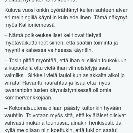
Kuluva vuosi onkin pyörähtänyt kelien suhteen aivan
eri meiningillä käyntiin kuin edellinen. Tämä näkynyt
myös Kallioniemessä
– Nämä poikkeukselliset kelit ovat tietysti
myötävaikuttaneet siihen, että saatiin toiminta ja
myynti aikaisessa vaiheessa käyntiin.
– Tosin pitää myöntää, että ihan ei silloin toukokuun
alkupuolella oltu vielä ihan viimeistelyjä saatu
valmiiksi. Sirkkeli vielä lauloi kun asiakkaita alkoi jo
virrata! Ravantti naurahtaa ja lisää että myös
tavarantoimitusten käynnistymisessä oli omia
kommervenkkejään.
– Kokonaisuutena ollaan päästy kuitenkin hyvään
vauhtiin. Toivotaan myös sitä, että kyläläiset olisivat
vahvasti mukana touhussa, ainakin henkisesti. Ja
kyllä me ollaan niin koettukin, että tuki on saatu!