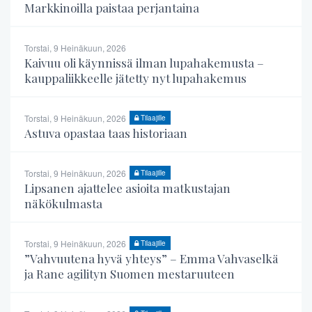
Markkinoilla paistaa perjantaina
Torstai, 9 Heinäkuun, 2026
Kaivuu oli käynnissä ilman lupahakemusta –
kauppaliikkeelle jätetty nyt lupahakemus
Torstai, 9 Heinäkuun, 2026
Tilaajille
Astuva opastaa taas historiaan
Torstai, 9 Heinäkuun, 2026
Tilaajille
Lipsanen ajattelee asioita matkustajan
näkökulmasta
Torstai, 9 Heinäkuun, 2026
Tilaajille
”Vahvuutena hyvä yhteys” – Emma Vahvaselkä
ja Rane agilityn Suomen mestaruuteen