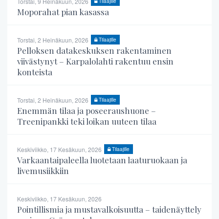
Torstai, 9 Heinäkuun, 2026
Tilaajille
Moporahat pian kasassa
Torstai, 2 Heinäkuun, 2026
Tilaajille
Pelloksen datakeskuksen rakentaminen
viivästynyt – Karpalolahti rakentuu ensin
konteista
Torstai, 2 Heinäkuun, 2026
Tilaajille
Enemmän tilaa ja poseeraushuone –
Treenipankki teki loikan uuteen tilaa
Keskiviikko, 17 Kesäkuun, 2026
Tilaajille
Varkaantaipaleella luotetaan laaturuokaan ja
livemusiikkiin
Keskiviikko, 17 Kesäkuun, 2026
Pointillismia ja mustavalkoisuutta – taidenäyttely