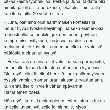
pitkäaikaista työntekijää. Pekka ja Juha, taidatte olla
ainoita jäljellä siitä porukasta, joka oli silloin täällä
kun itse aloitin 20 vuotta sitten.
– Juha, olet aina ollut äärimmäisen kohtelias ja
luonut hyvää työskentelyilmapiiriä sekä esimerkiksi
monesti ollut se henkilö, joka on tuonut pöytään
kompromissiesityksen, jos jossain asioissa on
meinannut keskustelu kuumentua eikä ole yhteistä
päätöstä meinannut syntyä.
– Pekka taas on aina ollut valmiina kuin partiopoika,
jos on ollut toisen tai toisten auttaminen kyseessä.
Olet myös ollut itselleni henkilö, jonka näkemykseen
pystyin varsinkin oman urani alussa turvautumaan,
kun ehkä itse olin vielä vähän epävarma,
Hämäläinen totesi.
Hän myös korosti molempien miesten intoa ja tukea
kaikelle kansainväliselle toiminnalle. Myös