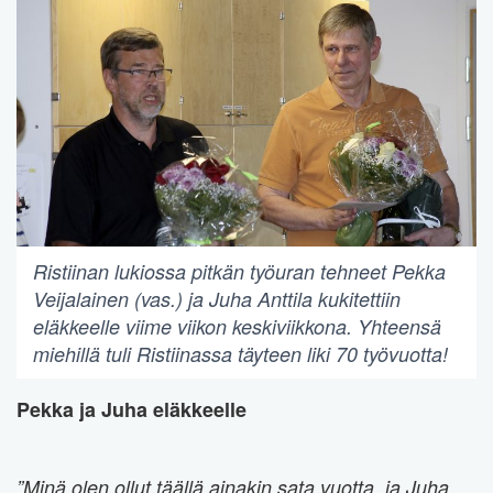
Ristiinan lukiossa pitkän työuran tehneet Pekka
Veijalainen (vas.) ja Juha Anttila kukitettiin
eläkkeelle viime viikon keskiviikkona. Yhteensä
miehillä tuli Ristiinassa täyteen liki 70 työvuotta!
Pekka ja Juha eläkkeelle
”Minä olen ollut täällä ainakin sata vuotta, ja Juha