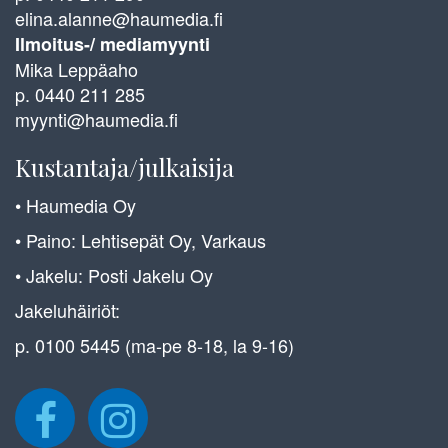
elina.alanne@haumedia.fi
Ilmoitus-/ mediamyynti
Mika Leppäaho
p. 0440 211 285
myynti@haumedia.fi
Kustantaja/julkaisija
• Haumedia Oy
• Paino: Lehtisepät Oy, Varkaus
• Jakelu: Posti Jakelu Oy
Jakeluhäiriöt:
p. 0100 5445 (ma-pe 8-18, la 9-16)