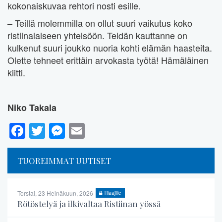
kokonaiskuvaa rehtori nosti esille.
– Teillä molemmilla on ollut suuri vaikutus koko
ristiinalaiseen yhteisöön. Teidän kauttanne on
kulkenut suuri joukko nuoria kohti elämän haasteita.
Olette tehneet erittäin arvokasta työtä! Hämäläinen
kiitti.
Niko Takala
Facebook
Twitter
Messenger
Email
TUOREIMMAT UUTISET
Torstai, 23 Heinäkuun, 2026
Tilaajille
Rötöstelyä ja ilkivaltaa Ristiinan yössä