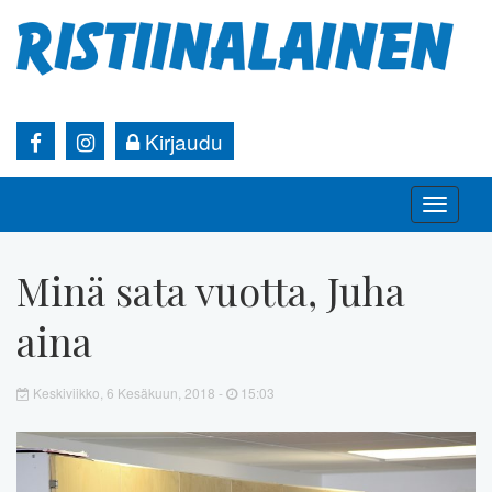
Kirjaudu
Toggle
naviga
Minä sata vuotta, Juha
aina
Keskiviikko, 6 Kesäkuun, 2018 -
15:03