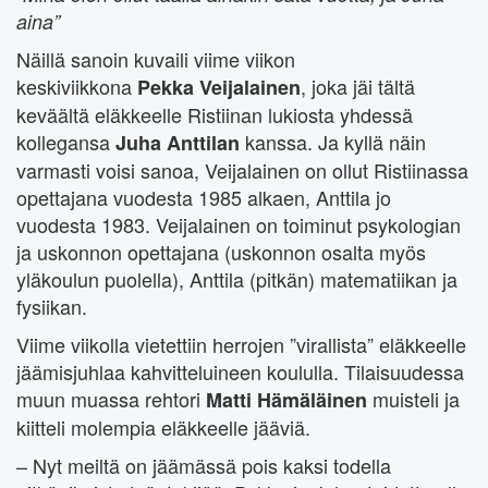
aina”
Näillä sanoin kuvaili viime viikon
keskiviikkona
, joka jäi tältä
Pekka Veijalainen
keväältä eläkkeelle Ristiinan lukiosta yhdessä
kollegansa
kanssa. Ja kyllä näin
Juha Anttilan
varmasti voisi sanoa, Veijalainen on ollut Ristiinassa
opettajana vuodesta 1985 alkaen, Anttila jo
vuodesta 1983. Veijalainen on toiminut psykologian
ja uskonnon opettajana (uskonnon osalta myös
yläkoulun puolella), Anttila (pitkän) matematiikan ja
fysiikan.
Viime viikolla vietettiin herrojen ”virallista” eläkkeelle
jäämisjuhlaa kahvitteluineen koululla. Tilaisuudessa
muun muassa rehtori
muisteli ja
Matti Hämäläinen
kiitteli molempia eläkkeelle jääviä.
– Nyt meiltä on jäämässä pois kaksi todella