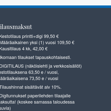
ilausmaksut
 Kestotilaus printti+digi 99,50 €
 Määräaikainen yksi (1) vuosi 109,50 €
 Kausitilaus 4 kk, 42,00 €
lkomaan tilaukset tapauskohtaisesti.
 DIGITILAUS (näköislehti ja verkkosisällöt)
estotilauksena 63,50 e / vuosi,
ääräaikaisena 73,50 e / vuosi
 Tilaushinnat sisältävät alv 10%.
 Digitunnukset paperilehden tilaajalle
aksutta! (koskee samassa taloudessa
suvia)