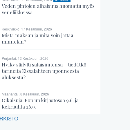
Veden pintojen alhaisuus huomattu myös
veneliikkeissä
Keskiviikko, 17 Kesäkuun, 2026
Mistä maksan ja mitä voin jättää
minnekin?
Perjantai, 12 Kesäkuun, 2026
Hylky säilytti salaisuutensa – tiedätkö
tarinoita Kissalahteen uponneesta
aluksesta?
Maanantai, 8 Kesäkuun, 2026
Oikaisuja: Pop up kirjastossa 9.6. ja
kekrijuhla 26.9.
RKISTO