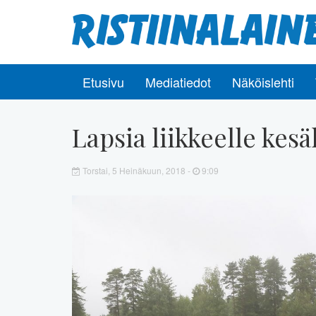
Etusivu
Mediatiedot
Näköislehti
Lapsia liikkeelle kesäl
Torstai, 5 Heinäkuun, 2018 -
9:09