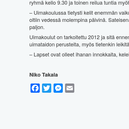
ryhmä kello 9.30 ja toinen reilua tuntia m
– Uimakoulussa tietysti kelit enemmän vaikut
oltiin vedessä molempina päivinä. Sateisena
paljon.
Uimakoulut on tarkoitettu 2012 ja sitä ennen
uimataidon perusteita, myös tietenkin leikit
– Lapset ovat olleet ihanan innokkaita, kele
Niko Takala
Facebook
Twitter
Messenger
Email