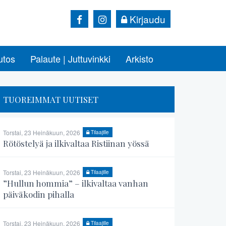
Kirjaudu
utos
Palaute | Juttuvinkki
Arkisto
TUOREIMMAT UUTISET
Torstai, 23 Heinäkuun, 2026
Tilaajille
Rötöstelyä ja ilkivaltaa Ristiinan yössä
Torstai, 23 Heinäkuun, 2026
Tilaajille
”Hullun hommia” – ilkivaltaa vanhan
päiväkodin pihalla
Torstai, 23 Heinäkuun, 2026
Tilaajille