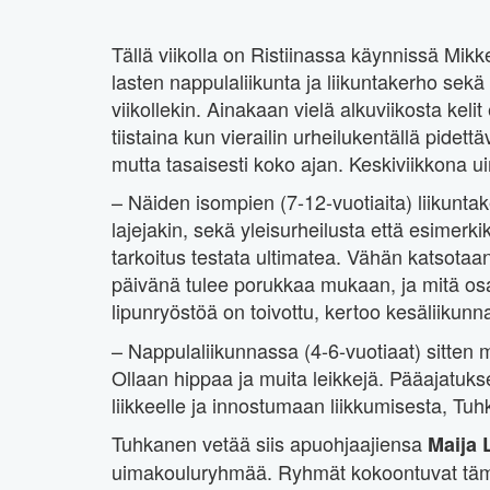
Tällä viikolla on Ristiinassa käynnissä Mikk
lasten nappulaliikunta ja liikuntakerho sekä
viikollekin. Ainakaan vielä alkuviikosta keli
tiistaina kun vierailin urheilukentällä pidett
mutta tasaisesti koko ajan. Keskiviikkona ui
– Näiden isompien (7-12-vuotiaita) liikunta
lajejakin, sekä yleisurheilusta että esimerkiksi
tarkoitus testata ultimatea. Vähän katsotaa
päivänä tulee porukkaa mukaan, ja mitä osal
lipunryöstöä on toivottu, kertoo kesäliikun
– Nappulaliikunnassa (4-6-vuotiaat) sitten
Ollaan hippaa ja muita leikkejä. Pääajatuks
liikkeelle ja innostumaan liikkumisesta, Tu
Tuhkanen vetää siis apuohjaajiensa
Maija
uimakouluryhmää. Ryhmät kokoontuvat tämä