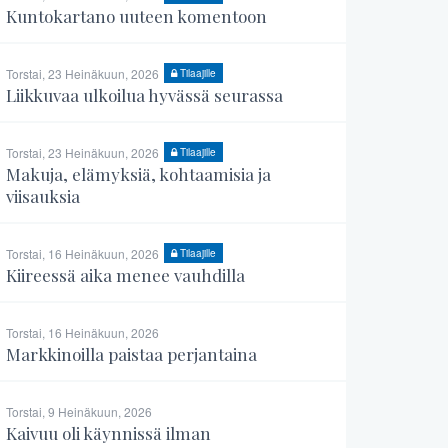
Kuntokartano uuteen komentoon
Torstai, 23 Heinäkuun, 2026
Tilaajille
Liikkuvaa ulkoilua hyvässä seurassa
Torstai, 23 Heinäkuun, 2026
Tilaajille
Makuja, elämyksiä, kohtaamisia ja
viisauksia
Torstai, 16 Heinäkuun, 2026
Tilaajille
Kiireessä aika menee vauhdilla
Torstai, 16 Heinäkuun, 2026
Markkinoilla paistaa perjantaina
Torstai, 9 Heinäkuun, 2026
Kaivuu oli käynnissä ilman