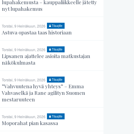
lupahakemusta – kauppaliikkeelle jätetty
nyt lupahakemus
Torstai, 9 Heinäkuun, 2026
Tilaajille
Astuva opastaa taas historiaan
Torstai, 9 Heinäkuun, 2026
Tilaajille
Lipsanen ajattelee asioita matkustajan
näkökulmasta
Torstai, 9 Heinäkuun, 2026
Tilaajille
”Vahvuutena hyvä yhteys” – Emma
Vahvaselkä ja Rane agilityn Suomen
mestaruuteen
Torstai, 9 Heinäkuun, 2026
Tilaajille
Moporahat pian kasassa