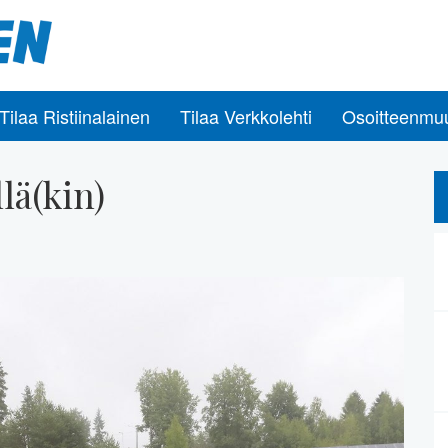
Tilaa Ristiinalainen
Tilaa Verkkolehti
Osoitteenmu
lä(kin)