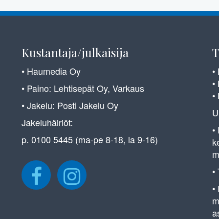
Kustantaja/julkaisija
T
• Haumedia Oy
•
•
• Paino: Lehtisepät Oy, Varkaus
•
• Jakelu: Posti Jakelu Oy
U
Jakeluhäiriöt:
•
p. 0100 5445 (ma-pe 8-18, la 9-16)
k
m
•
•
m
a