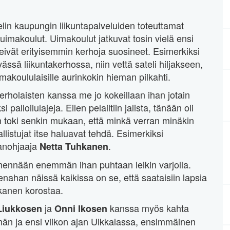
elin kaupungin liikuntapalveluiden toteuttamat
 uimakoulut. Uimakoulut jatkuvat tosin vielä ensi
t eivät erityisemmin kerhoja suosineet. Esimerkiksi
ävässä liikuntakerhossa, niin vettä sateli hiljakseen,
makoululaisille aurinkokin hieman pilkahti.
kerholaisten kanssa me jo kokeillaan ihan jotain
 palloilulajeja. Eilen pelailtiin jalista, tänään oli
n toki senkin mukaan, että minkä verran minäkin
listujat itse haluavat tehdä. Esimerkiksi
nanohjaaja
.
Netta Tuhkanen
 mennään enemmän ihan puhtaan leikin varjolla.
enahan näissä kaikissa on se, että saataisiin lapsia
hkanen korostaa.
ja
kanssa myös kahta
 Liukkosen
Onni Ikosen
n ja ensi viikon ajan Uikkalassa, ensimmäinen