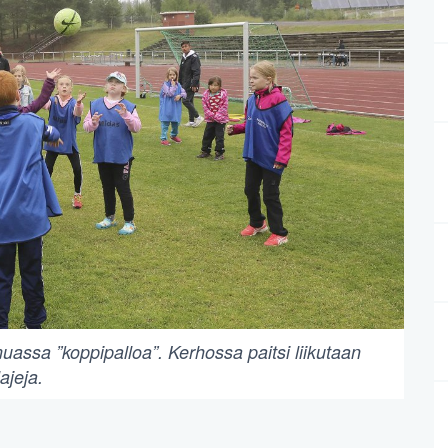
muassa ”koppipalloa”. Kerhossa paitsi liikutaan
ajeja.