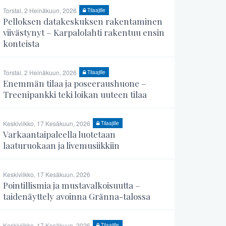
Torstai, 2 Heinäkuun, 2026
Tilaajille
Pelloksen datakeskuksen rakentaminen
viivästynyt – Karpalolahti rakentuu ensin
konteista
Torstai, 2 Heinäkuun, 2026
Tilaajille
Enemmän tilaa ja poseeraushuone –
Treenipankki teki loikan uuteen tilaa
Keskiviikko, 17 Kesäkuun, 2026
Tilaajille
Varkaantaipaleella luotetaan
laaturuokaan ja livemusiikkiin
Keskiviikko, 17 Kesäkuun, 2026
Pointillismia ja mustavalkoisuutta –
taidenäyttely avoinna Gränna-talossa
Keskiviikko, 17 Kesäkuun, 2026
Tilaajille