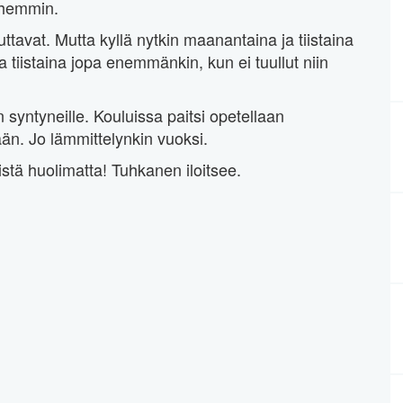
yöhemmin.
tavat. Mutta kyllä nytkin maanantaina ja tiistaina
 tiistaina jopa enemmänkin, kun ei tuullut niin
 syntyneille. Kouluissa paitsi opetellaan
ään. Jo lämmittelynkin vuoksi.
istä huolimatta! Tuhkanen iloitsee.