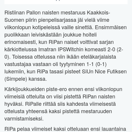
Ristiinan Pallon naisten mestaruus Kaakkois-
Suomen piirin pienpelisarjassa jäi vielä viime
viikonlopun kotipeleissä vaille sinettiä. Ensimmäisen
puolikkaan leiviskästään joukkue hoiteli
erinomaisesti, kun RiPan naiset voittivat sarjan
kärkiottelussa Imatran IPSWitchin komeasti 2-0 (2-
0). Toisessa ottelussa niin ikään eteläkarjalaista
vastustajaa vastaan oli tyytyminen 1-1 (0-1)
lukemiin, kun RiPa tasasi pisteet SiUn Nice Futiksen
(Simpele) kanssa.
Kärkijoukkueiden piste-ero ennen ensi viikonlopun
viimeisiä otteluita on viisi pistettä RiPan naisten
hyväksi. RiPalle riittää siis kahdesta viimeisestä
ottelusta yhteensä kaksi pistettä mestaruuden
varmistamiseksi.
RiPa pelaa viimeiset kaksi otteluaan ensi lauantaina