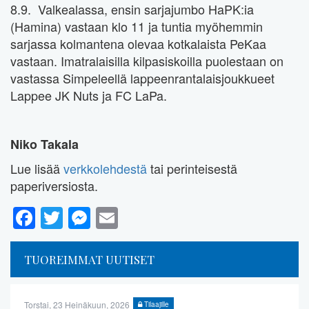
8.9. Valkealassa, ensin sarjajumbo HaPK:ia
(Hamina) vastaan klo 11 ja tuntia myöhemmin
sarjassa kolmantena olevaa kotkalaista PeKaa
vastaan. Imatralaisilla kilpasiskoilla puolestaan on
vastassa Simpeleellä lappeenrantalaisjoukkueet
Lappee JK Nuts ja FC LaPa.
Niko Takala
Lue lisää
verkkolehdestä
tai perinteisestä
paperiversiosta.
Facebook
Twitter
Messenger
Email
TUOREIMMAT UUTISET
Torstai, 23 Heinäkuun, 2026
Tilaajille