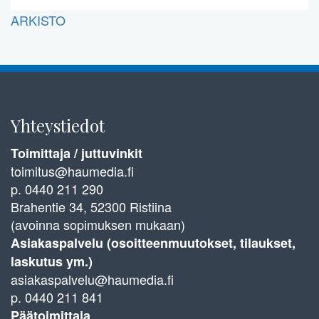
ARKISTO
Yhteystiedot
Toimittaja / juttuvinkit
toimitus@haumedia.fi
p. 0440 211 290
Brahentie 34, 52300 Ristiina
(avoinna sopimuksen mukaan)
Asiakaspalvelu (osoitteenmuutokset, tilaukset,
laskutus ym.)
asiakaspalvelu@haumedia.fi
p. 0440 211 841
Päätoimittaja