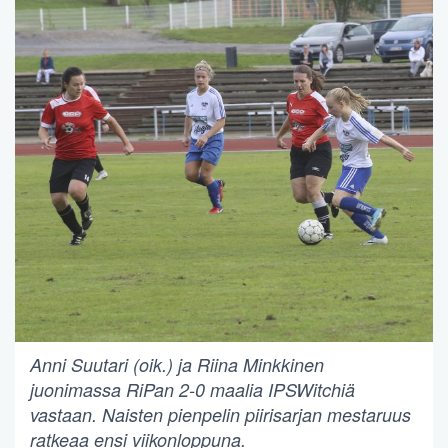
Anni Suutari (oik.) ja Riina Minkkinen
juonimassa RiPan 2-0 maalia IPSWitchiä
vastaan. Naisten pienpelin piirisarjan mestaruus
ratkeaa ensi viikonloppuna.