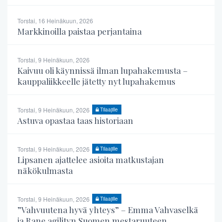
Torstai, 16 Heinäkuun, 2026
Markkinoilla paistaa perjantaina
Torstai, 9 Heinäkuun, 2026
Kaivuu oli käynnissä ilman lupahakemusta –
kauppaliikkeelle jätetty nyt lupahakemus
Torstai, 9 Heinäkuun, 2026
Tilaajille
Astuva opastaa taas historiaan
Torstai, 9 Heinäkuun, 2026
Tilaajille
Lipsanen ajattelee asioita matkustajan
näkökulmasta
Torstai, 9 Heinäkuun, 2026
Tilaajille
”Vahvuutena hyvä yhteys” – Emma Vahvaselkä
ja Rane agilityn Suomen mestaruuteen