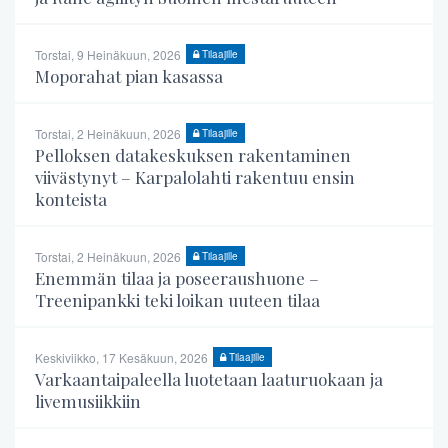
Torstai, 9 Heinäkuun, 2026
Tilaajille
Moporahat pian kasassa
Torstai, 2 Heinäkuun, 2026
Tilaajille
Pelloksen datakeskuksen rakentaminen
viivästynyt – Karpalolahti rakentuu ensin
konteista
Torstai, 2 Heinäkuun, 2026
Tilaajille
Enemmän tilaa ja poseeraushuone –
Treenipankki teki loikan uuteen tilaa
Keskiviikko, 17 Kesäkuun, 2026
Tilaajille
Varkaantaipaleella luotetaan laaturuokaan ja
livemusiikkiin