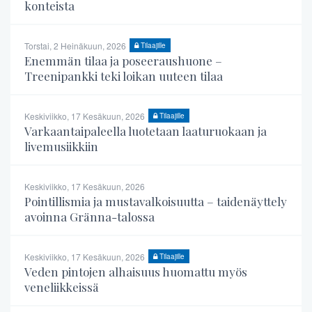
konteista
Torstai, 2 Heinäkuun, 2026
Tilaajille
Enemmän tilaa ja poseeraushuone –
Treenipankki teki loikan uuteen tilaa
Keskiviikko, 17 Kesäkuun, 2026
Tilaajille
Varkaantaipaleella luotetaan laaturuokaan ja
livemusiikkiin
Keskiviikko, 17 Kesäkuun, 2026
Pointillismia ja mustavalkoisuutta – taidenäyttely
avoinna Gränna-talossa
Keskiviikko, 17 Kesäkuun, 2026
Tilaajille
Veden pintojen alhaisuus huomattu myös
veneliikkeissä