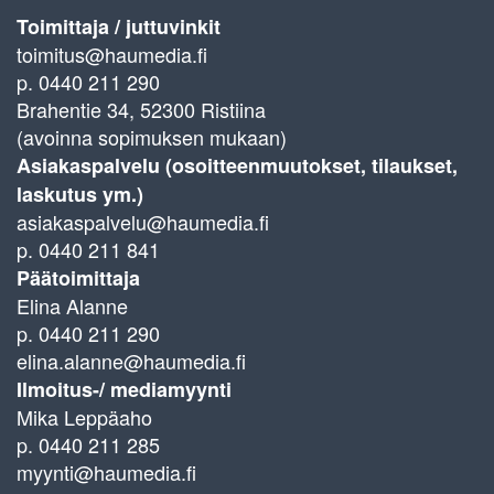
Toimittaja / juttuvinkit
toimitus@haumedia.fi
p. 0440 211 290
Brahentie 34, 52300 Ristiina
(avoinna sopimuksen mukaan)
Asiakaspalvelu (osoitteenmuutokset, tilaukset,
laskutus ym.)
asiakaspalvelu@haumedia.fi
p. 0440 211 841
Päätoimittaja
Elina Alanne
p. 0440 211 290
elina.alanne@haumedia.fi
Ilmoitus-/ mediamyynti
Mika Leppäaho
p. 0440 211 285
myynti@haumedia.fi