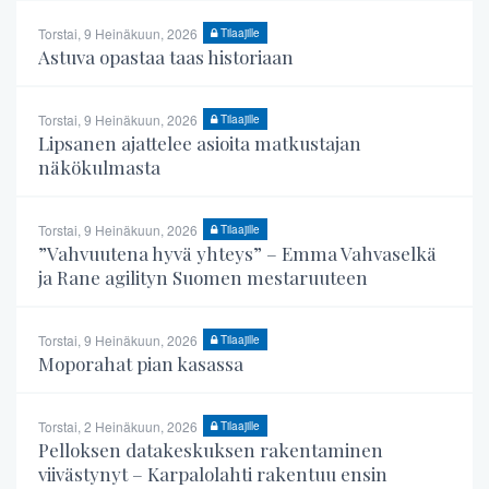
Torstai, 9 Heinäkuun, 2026
Tilaajille
Astuva opastaa taas historiaan
Torstai, 9 Heinäkuun, 2026
Tilaajille
Lipsanen ajattelee asioita matkustajan
näkökulmasta
Torstai, 9 Heinäkuun, 2026
Tilaajille
”Vahvuutena hyvä yhteys” – Emma Vahvaselkä
ja Rane agilityn Suomen mestaruuteen
Torstai, 9 Heinäkuun, 2026
Tilaajille
Moporahat pian kasassa
Torstai, 2 Heinäkuun, 2026
Tilaajille
Pelloksen datakeskuksen rakentaminen
viivästynyt – Karpalolahti rakentuu ensin