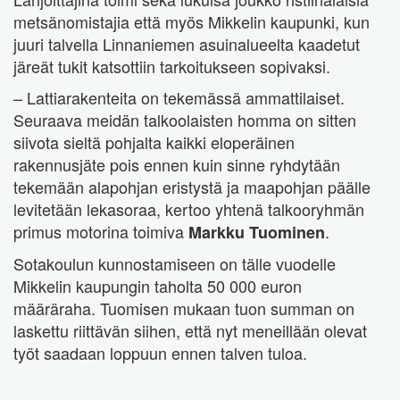
metsänomistajia että myös Mikkelin kaupunki, kun
juuri talvella Linnaniemen asuinalueelta kaadetut
järeät tukit katsottiin tarkoitukseen sopivaksi.
– Lattiarakenteita on tekemässä ammattilaiset.
Seuraava meidän talkoolaisten homma on sitten
siivota sieltä pohjalta kaikki eloperäinen
rakennusjäte pois ennen kuin sinne ryhdytään
tekemään alapohjan eristystä ja maapohjan päälle
levitetään lekasoraa, kertoo yhtenä talkooryhmän
primus motorina toimiva
.
Markku Tuominen
Sotakoulun kunnostamiseen on tälle vuodelle
Mikkelin kaupungin taholta 50 000 euron
määräraha. Tuomisen mukaan tuon summan on
laskettu riittävän siihen, että nyt meneillään olevat
työt saadaan loppuun ennen talven tuloa.