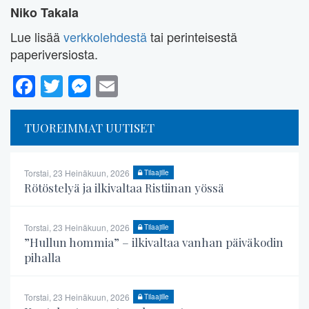
Niko Takala
Lue lisää
verkkolehdestä
tai perinteisestä
paperiversiosta.
Facebook
Twitter
Messenger
Email
TUOREIMMAT UUTISET
Torstai, 23 Heinäkuun, 2026
Tilaajille
Rötöstelyä ja ilkivaltaa Ristiinan yössä
Torstai, 23 Heinäkuun, 2026
Tilaajille
”Hullun hommia” – ilkivaltaa vanhan päiväkodin
pihalla
Torstai, 23 Heinäkuun, 2026
Tilaajille