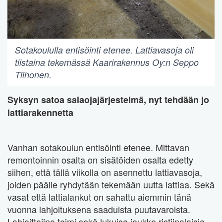
Sotakoululla entisöinti etenee. Lattiavasoja oli
tiistaina tekemässä Kaarirakennus Oy:n Seppo
Tiihonen.
Syksyn satoa salaojajärjestelmä, nyt tehdään jo
lattiarakennetta
Vanhan sotakoulun entisöinti etenee. Mittavan
remontoinnin osalta on sisätöiden osalta edetty
siihen, että tällä viikolla on asennettu lattiavasoja,
joiden päälle ryhdytään tekemään uutta lattiaa. Sekä
vasat että lattialankut on sahattu aiemmin tänä
vuonna lahjoituksena saaduista puutavaroista.
Lahjoittajina toimi sekä lukuisa joukko ristiinalaisia