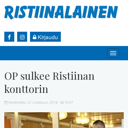
Kirjaudu
Toggle
naviga
OP sulkee Ristiinan
konttorin
Keskiviikko, 31 Lokakuun, 2018 -
19:07