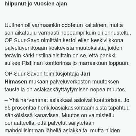
hiipunut jo vuosien ajan
Uutinen oli varmaankin odotetun kaltainen, mutta
sen aikataulu varmasti nopeampi kuin oli ennusteltu.
OP Suur-Savo nimittäin kertoi eilen keskiviikkona
palveluverkkoaan koskevista muutoksista, joiden
terävin kärki ristiinalaisittain on se, että pankki
sulkee Ristiinan konttorinsa jo marraskuun loppuun.
OP Suur-Savon toimitusjohtaja
Jari
mukaan palveluverkoston muutoksen
Himasen
taustalla on asiakaskäyttäytymisen nopea muutos.
– Yhä harvemmat asiakkaat asioivat konttorissa. Jo
95 prosenttia henkilöasiakaskohtaamisista tapahtuu
sähköisissä kanavissa. Muutos on valmisteltu
periaatteella, että palvelut säilytetään
mahdollisimman lähellä asiakkaita, mutta niiden