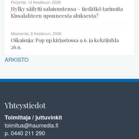
Perjantai, 12 Kesäkuun, 2026
Hylky säilytti salaisuutensa – tiedätkö tarinoita
Kissalahteen uponneesta aluksesta?
Maanantai, 8 Kesäkuun, 2026
Oikaisuja: Pop up kirjastossa 9.6. ja kekrijuhla
26.9.
ARKISTO
Yhteystiedot
Toimittaja / juttuvinkit
toimitus@haumedia.fi
p. 0440 211 290