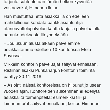
tarjonta suhteutetaan tämän hetken kysyntää
vastaavaksi, Himanen linjaa.
Hän muistuttaa, että asiakkailla on edelleen
mahdollisuus kohdata pankkiasiantuntija
etäneuvottelupalvelun kautta laajalla palveluajalla
aamukahdeksasta iltayhdeksään.
– Joulukuun alusta alkaen palvelemme
asiakkaitamme edelleen 10 konttorissa Etelä-
Savossa.
Mikkelin konttorin palveluajat säilyvät ennallaan.
Ristiinan lisäksi Punkaharjun konttorin toiminta
päättyy 30.11.2018.
– Asiointi näissä konttoreissa on hiipunut jo usean
vuoden ajan. Konttoreiden sulkeminen ei edellytä
asiakkailta toimenpiteitä; esimerkiksi tili- ja
lainanumerot säilyvät ennallaan, kertoo Himanen.