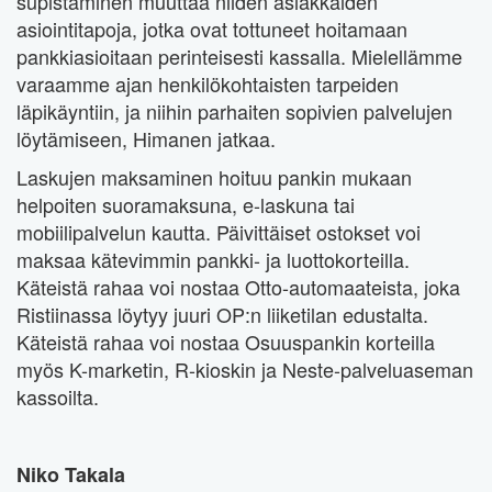
supistaminen muuttaa niiden asiakkaiden
asiointitapoja, jotka ovat tottuneet hoitamaan
pankkiasioitaan perinteisesti kassalla. Mielellämme
varaamme ajan henkilökohtaisten tarpeiden
läpikäyntiin, ja niihin parhaiten sopivien palvelujen
löytämiseen, Himanen jatkaa.
Laskujen maksaminen hoituu pankin mukaan
helpoiten suoramaksuna, e-laskuna tai
mobiilipalvelun kautta. Päivittäiset ostokset voi
maksaa kätevimmin pankki- ja luottokorteilla.
Käteistä rahaa voi nostaa Otto-automaateista, joka
Ristiinassa löytyy juuri OP:n liiketilan edustalta.
Käteistä rahaa voi nostaa Osuuspankin korteilla
myös K-marketin, R-kioskin ja Neste-palveluaseman
kassoilta.
Niko Takala