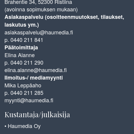
Brahentie 34, 52300 Ristiina
(avoinna sopimuksen mukaan)
Asiakaspalvelu (osoitteenmuutokset, tilaukset,
laskutus ym.)
asiakaspalvelu@haumedia.fi
p. 0440 211 841
Päätoimittaja
Elina Alanne
p. 0440 211 290
elina.alanne@haumedia.fi
Ilmoitus-/ mediamyynti
Mika Leppäaho
p. 0440 211 285
myynti@haumedia.fi
Kustantaja/julkaisija
• Haumedia Oy