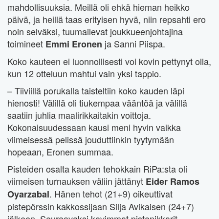
mahdollisuuksia. Meillä oli ehkä hieman heikko
päivä, ja heillä taas erityisen hyvä, niin repsahti ero
noin selväksi, tuumailevat joukkueenjohtajina
toimineet
ja Sanni Piispa.
Emmi Eronen
Koko kauteen ei luonnollisesti voi kovin pettynyt olla,
kun 12 otteluun mahtui vain yksi tappio.
– Tiiviillä porukalla taisteltiin koko kauden läpi
hienosti! Välillä oli tiukempaa vääntöä ja välillä
saatiin juhlia maalirikkaitakin voittoja.
Kokonaisuudessaan kausi meni hyvin vaikka
viimeisessä pelissä jouduttiinkin tyytymään
hopeaan, Eronen summaa.
Pisteiden osalta kauden tehokkain RiPa:sta oli
viimeisen turnauksen väliin jättänyt
Eider Ramos
. Hänen tehot (21+9) oikeuttivat
Oyarzabal
pistepörssin kakkossijaan Silja Avikaisen (24+7)
jälkeen. Seuraavaksi kovimmat pistenikkarit