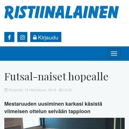
Kirjaudu
Toggle
naviga
Futsal-naiset hopealle
Perjantai, 15 Helmikuun, 2019 -
15:03
Mestaruuden uusiminen karkasi käsistä
viimeisen ottelun selvään tappioon