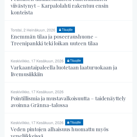
viivästynyt – Karpalolahti rakentuu ensin
konteista
Torstai, 2 Heinäkuun, 2026
Tilaajille
Enemmän tilaa ja poseeraushuone –
Treenipankki teki loikan uuteen tilaa
Keskiviikko, 17 Kesäkuun, 2026
Tilaajille
Varkaantaipaleella luotetaan laaturuokaan ja
livemusiikkiin
Keskiviikko, 17 Kesäkuun, 2026
Pointillismia ja mustavalkoisuutta – taidenäyttely
avoinna Gränna-talossa
Keskiviikko, 17 Kesäkuun, 2026
Tilaajille
Veden pintojen alhaisuus huomattu myös
veneliikkeissä