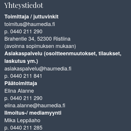
Yhteystiedot
Toimittaja / juttuvinkit
toimitus@haumedia.fi
p. 0440 211 290
Brahentie 34, 52300 Ristiina
(avoinna sopimuksen mukaan)
Asiakaspalvelu (osoitteenmuutokset, tilaukset,
laskutus ym.)
asiakaspalvelu@haumedia.fi
p. 0440 211 841
Päätoimittaja
Elina Alanne
p. 0440 211 290
elina.alanne@haumedia.fi
Ilmoitus-/ mediamyynti
Mika Leppäaho
p. 0440 211 285