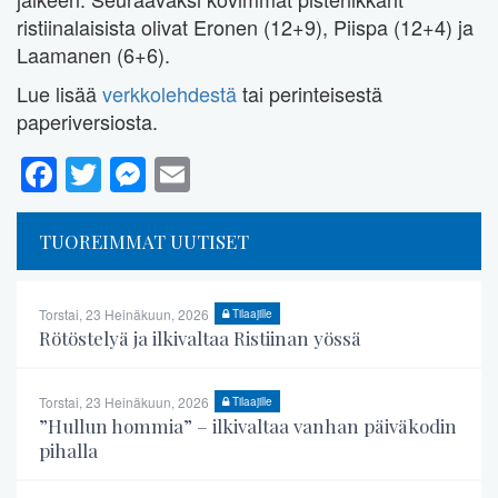
ristiinalaisista olivat Eronen (12+9), Piispa (12+4) ja
Laamanen (6+6).
Lue lisää
verkkolehdestä
tai perinteisestä
paperiversiosta.
Facebook
Twitter
Messenger
Email
TUOREIMMAT UUTISET
Torstai, 23 Heinäkuun, 2026
Tilaajille
Rötöstelyä ja ilkivaltaa Ristiinan yössä
Torstai, 23 Heinäkuun, 2026
Tilaajille
”Hullun hommia” – ilkivaltaa vanhan päiväkodin
pihalla