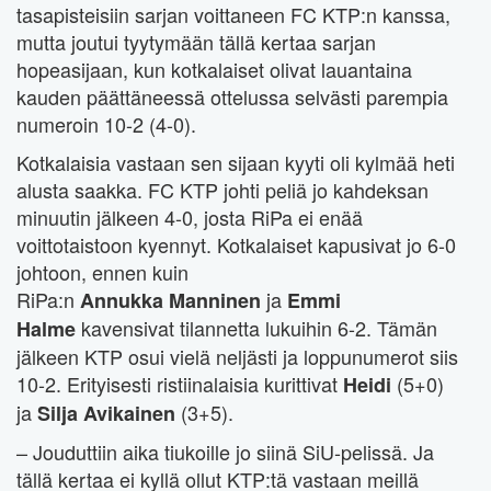
tasapisteisiin sarjan voittaneen FC KTP:n kanssa,
mutta joutui tyytymään tällä kertaa sarjan
hopeasijaan, kun kotkalaiset olivat lauantaina
kauden päättäneessä ottelussa selvästi parempia
numeroin 10-2 (4-0).
Kotkalaisia vastaan sen sijaan kyyti oli kylmää heti
alusta saakka. FC KTP johti peliä jo kahdeksan
minuutin jälkeen 4-0, josta RiPa ei enää
voittotaistoon kyennyt. Kotkalaiset kapusivat jo 6-0
johtoon, ennen kuin
RiPa:n
ja
Annukka Manninen
Emmi
kavensivat tilannetta lukuihin 6-2. Tämän
Halme
jälkeen KTP osui vielä neljästi ja loppunumerot siis
10-2. Erityisesti ristiinalaisia kurittivat
(5+0)
Heidi
ja
(3+5).
Silja Avikainen
– Jouduttiin aika tiukoille jo siinä SiU-pelissä. Ja
tällä kertaa ei kyllä ollut KTP:tä vastaan meillä