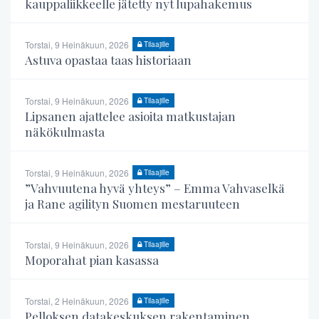
kauppaliikkeelle jätetty nyt lupahakemus
Torstai, 9 Heinäkuun, 2026
Tilaajille
Astuva opastaa taas historiaan
Torstai, 9 Heinäkuun, 2026
Tilaajille
Lipsanen ajattelee asioita matkustajan
näkökulmasta
Torstai, 9 Heinäkuun, 2026
Tilaajille
”Vahvuutena hyvä yhteys” – Emma Vahvaselkä
ja Rane agilityn Suomen mestaruuteen
Torstai, 9 Heinäkuun, 2026
Tilaajille
Moporahat pian kasassa
Torstai, 2 Heinäkuun, 2026
Tilaajille
Pelloksen datakeskuksen rakentaminen