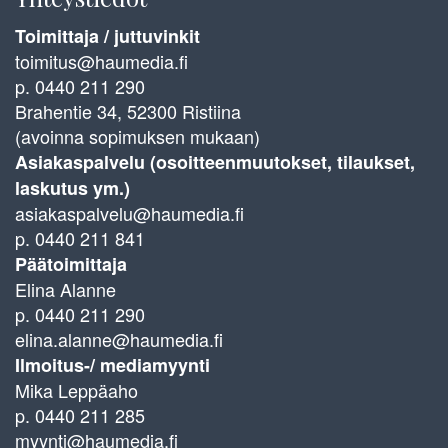
Toimittaja / juttuvinkit
toimitus@haumedia.fi
p. 0440 211 290
Brahentie 34, 52300 Ristiina
(avoinna sopimuksen mukaan)
Asiakaspalvelu (osoitteenmuutokset, tilaukset,
laskutus ym.)
asiakaspalvelu@haumedia.fi
p. 0440 211 841
Päätoimittaja
Elina Alanne
p. 0440 211 290
elina.alanne@haumedia.fi
Ilmoitus-/ mediamyynti
Mika Leppäaho
p. 0440 211 285
myynti@haumedia.fi