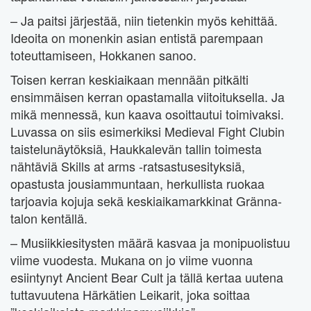
– Ja paitsi järjestää, niin tietenkin myös kehittää.
Ideoita on monenkin asian entistä parempaan
toteuttamiseen, Hokkanen sanoo.
Toisen kerran keskiaikaan mennään pitkälti
ensimmäisen kerran opastamalla viitoituksella. Ja
mikä mennessä, kun kaava osoittautui toimivaksi.
Luvassa on siis esimerkiksi Medieval Fight Clubin
taistelunäytöksiä, Haukkalevän tallin toimesta
nähtäviä Skills at arms -ratsastusesityksiä,
opastusta jousiammuntaan, herkullista ruokaa
tarjoavia kojuja sekä keskiaikamarkkinat Gränna-
talon kentällä.
– Musiikkiesitysten määrä kasvaa ja monipuolistuu
viime vuodesta. Mukana on jo viime vuonna
esiintynyt Ancient Bear Cult ja tällä kertaa uutena
tuttavuutena Härkätien Leikarit, joka soittaa