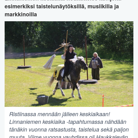
esimerkiksi taistelunäytöksillä, musiikilla ja
markkinoilla
Ristiinassa mennään jälleen keskiaikaan!
Linnaniemen keskiaika -tapahtumassa nähdään
tänäkin vuonna ratsastusta, taistelua sekä paljon
muuta. Viime vuonna vauhdissa oli Haukkalevän