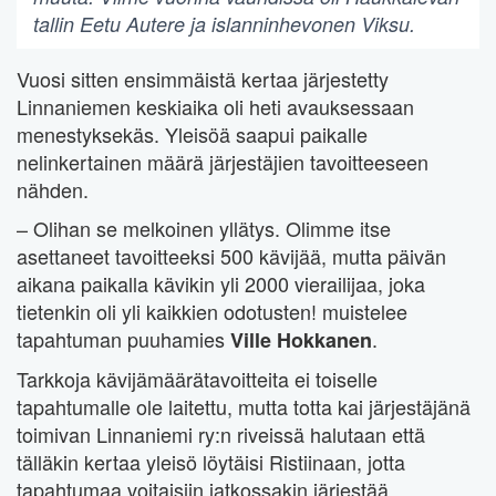
tallin Eetu Autere ja islanninhevonen Viksu.
Vuosi sitten ensimmäistä kertaa järjestetty
Linnaniemen keskiaika oli heti avauksessaan
menestyksekäs. Yleisöä saapui paikalle
nelinkertainen määrä järjestäjien tavoitteeseen
nähden.
– Olihan se melkoinen yllätys. Olimme itse
asettaneet tavoitteeksi 500 kävijää, mutta päivän
aikana paikalla kävikin yli 2000 vierailijaa, joka
tietenkin oli yli kaikkien odotusten! muistelee
tapahtuman puuhamies
.
Ville Hokkanen
Tarkkoja kävijämäärätavoitteita ei toiselle
tapahtumalle ole laitettu, mutta totta kai järjestäjänä
toimivan Linnaniemi ry:n riveissä halutaan että
tälläkin kertaa yleisö löytäisi Ristiinaan, jotta
tapahtumaa voitaisiin jatkossakin järjestää.