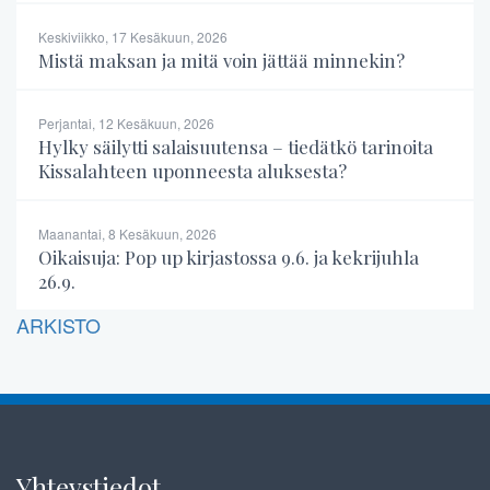
Keskiviikko, 17 Kesäkuun, 2026
Mistä maksan ja mitä voin jättää minnekin?
Perjantai, 12 Kesäkuun, 2026
Hylky säilytti salaisuutensa – tiedätkö tarinoita
Kissalahteen uponneesta aluksesta?
Maanantai, 8 Kesäkuun, 2026
Oikaisuja: Pop up kirjastossa 9.6. ja kekrijuhla
26.9.
ARKISTO
Yhteystiedot