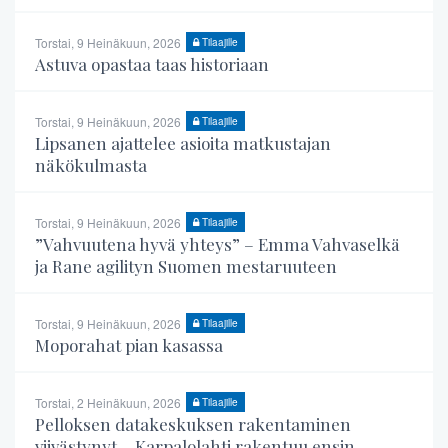
Torstai, 9 Heinäkuun, 2026
Tilaajille
Astuva opastaa taas historiaan
Torstai, 9 Heinäkuun, 2026
Tilaajille
Lipsanen ajattelee asioita matkustajan
näkökulmasta
Torstai, 9 Heinäkuun, 2026
Tilaajille
”Vahvuutena hyvä yhteys” – Emma Vahvaselkä
ja Rane agilityn Suomen mestaruuteen
Torstai, 9 Heinäkuun, 2026
Tilaajille
Moporahat pian kasassa
Torstai, 2 Heinäkuun, 2026
Tilaajille
Pelloksen datakeskuksen rakentaminen
viivästynyt – Karpalolahti rakentuu ensin