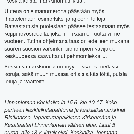
”keskiaikaista markkinamusiikkia”.
Uutena ohjelmanumerona päästään myös
ihastelemaan esimerkiksi jonglöörin taitoja.
Ratsastamista puolestaan pääsee testaamaan myös
keppihevosradalla, joka niin ikään on uutta viime
vuoteen. Tuttna ohjelmana taas on edelleen mukana
suuren suosion varsinkin pienempien kävijöiden
keskuudessa saavuttanut pehmomiekkailu.
Keskiaikamarkkinoilla on myynnissä esimerkiksi
koruja, sekä muun muassa erilaisia käsitöitä, puisia
leluja ja vaatteita.
Linnaniemen Keskiaika la 15.6. klo 10-17. Koko
perheen keskiaikatapahtuma ja keskiaikamarkkinat
Ristiinassa, tapahtumapaikkana Kirkonmäen ja
Kesäteatteri Linnankorvan välinen alue. Liput 5
euroa, alle 18 v. ilmaiseksi. Keskiaika -teemaan