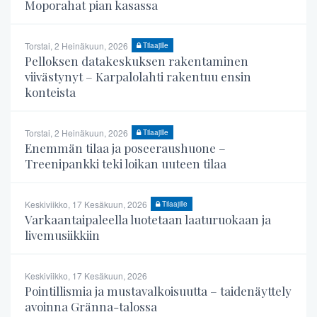
Moporahat pian kasassa
Torstai, 2 Heinäkuun, 2026
Tilaajille
Pelloksen datakeskuksen rakentaminen
viivästynyt – Karpalolahti rakentuu ensin
konteista
Torstai, 2 Heinäkuun, 2026
Tilaajille
Enemmän tilaa ja poseeraushuone –
Treenipankki teki loikan uuteen tilaa
Keskiviikko, 17 Kesäkuun, 2026
Tilaajille
Varkaantaipaleella luotetaan laaturuokaan ja
livemusiikkiin
Keskiviikko, 17 Kesäkuun, 2026
Pointillismia ja mustavalkoisuutta – taidenäyttely
avoinna Gränna-talossa