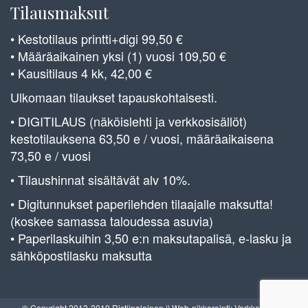
Tilausmaksut
• Kestotilaus printti+digi 99,50 €
• Määräaikainen yksi (1) vuosi 109,50 €
• Kausitilaus 4 kk, 42,00 €
Ulkomaan tilaukset tapauskohtaisesti.
• DIGITILAUS (näköislehti ja verkkosisällöt)
kestotilauksena 63,50 e / vuosi, määräaikaisena
73,50 e / vuosi
• Tilaushinnat sisältävät alv 10%.
• Digitunnukset paperilehden tilaajalle maksutta!
(koskee samassa taloudessa asuvia)
• Paperilaskuihin 3,50 e:n maksutapalisä, e-lasku ja
sähköpostilasku maksutta
© Copyright 2013-2019 Ristiinalainen || Web-nikkarointi: Verkkoverstas