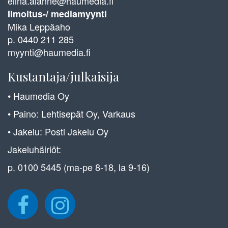
elina.alanne@haumedia.fi
Ilmoitus-/ mediamyynti
Mika Leppäaho
p. 0440 211 285
myynti@haumedia.fi
Kustantaja/julkaisija
• Haumedia Oy
• Paino: Lehtisepät Oy, Varkaus
• Jakelu: Posti Jakelu Oy
Jakeluhäiriöt:
p. 0100 5445 (ma-pe 8-18, la 9-16)