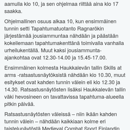
aamulla klo 10, ja sen ohjelmaa riittää aina klo 17
saakka.
Ohjelmallinen osuus alkaa 10, kun ensimmäinen
tunnin setti Tapahtumatuotanto Ragnarökin
järjestämää jousiammuntaa nähdään ja päästään
kokeilemaan tapahtumakenttänä toimivalla vanhalla
urheilukentällä. Muut kaksi jousiammunta-
ajankohtaa ovat 12.30-14.00 ja 15.45-17.00.
Ensimmäinen kolmesta Haukkalevän tallin Skills at
arms -ratsastusnäytöksistä nähdään klo 10.30, muut
esitykset ovat kahden tunnin välein eli klo 12.30 ja
14.30. Ratsastusnäytösten lisäksi Haukkalevän tallin
väki hevosineen on tavattavissa tapahtuma-alueella
pitkin päivää.
Ratsastusnäytösten väleissä – niin ikään kahden
tunnin välein – nähdään kaikkiaan kolme eri
taistelunäytöstä Medieval Combat Sport Finlandin