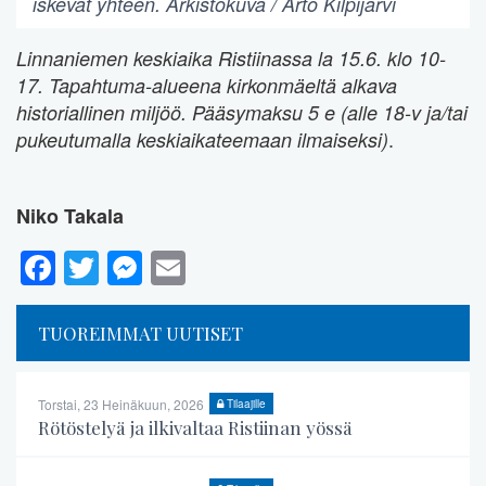
iskevät yhteen. Arkistokuva / Arto Kilpijärvi
Linnaniemen keskiaika Ristiinassa la 15.6. klo 10-
17. Tapahtuma-alueena kirkonmäeltä alkava
historiallinen miljöö. Pääsymaksu 5 e (alle 18-v ja/tai
.
pukeutumalla keskiaikateemaan ilmaiseksi)
Niko Takala
Facebook
Twitter
Messenger
Email
TUOREIMMAT UUTISET
Torstai, 23 Heinäkuun, 2026
Tilaajille
Rötöstelyä ja ilkivaltaa Ristiinan yössä