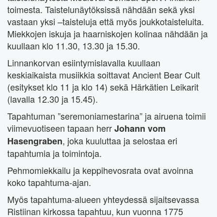
toimesta. Taistelunäytöksissä nähdään sekä yksi
vastaan yksi –taisteluja että myös joukkotaisteluita.
Miekkojen iskuja ja haarniskojen kolinaa nähdään ja
kuullaan klo 11.30, 13.30 ja 15.30.
Linnankorvan esiintymislavalla kuullaan
keskiaikaista musiikkia soittavat Ancient Bear Cult
(esitykset klo 11 ja klo 14) sekä Härkätien Leikarit
(lavalla 12.30 ja 15.45).
Tapahtuman ”seremoniamestarina” ja airuena toimii
viimevuotiseen tapaan herr
Johann vom
, joka kuuluttaa ja selostaa eri
Hasengraben
tapahtumia ja toimintoja.
Pehmomiekkailu ja keppihevosrata ovat avoinna
koko tapahtuma-ajan.
Myös tapahtuma-alueen yhteydessä sijaitsevassa
Ristiinan kirkossa tapahtuu, kun vuonna 1775