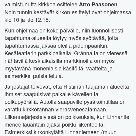
valmistunutta kirkkoa esittelee
.
Arto Paasonen
Noin tunnin kestävät kirkon esittelyt ovat ohjelmassa
klo 10 ja klo 12.15.
Kun ohjelmaa on koko päivälle, niin luonnollisesti
tapahtuma-alueelta löytyy myös syötävää, jotta
tapahtumassa jaksaa oleilla pidempäänkin.
Kesäteatterin parkkipaikalla, Gränna talon vieressä
nähtävillä keskiaikaisilla markkinoilla on myös
myytävänä monenlaisia käsitöitä, vaatteita ja
esimerkiksi puisia leluja.
Järjestäjät toivovat, että Ristiinan taajaman alueelta
ihmiset saapuisivat paikalle kävellen tai
polkupyörällä. Autolla saapuville pysäköintitilaa on
varattu kirkkorannan vierasvenesatamaan.
Liikennejärjestelyissä on poikkeuksia, kun Linnantie
menee lauantain ajaksi poikki liikenteeltä.
Esimerkiksi kirkonkylältä Linnaniemeen (muun