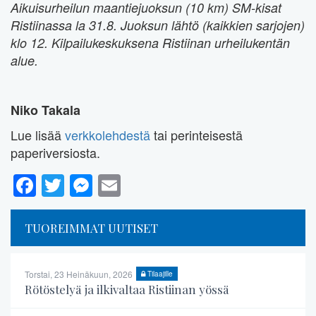
Aikuisurheilun maantiejuoksun (10 km) SM-kisat
Ristiinassa la 31.8. Juoksun lähtö (kaikkien sarjojen)
klo 12. Kilpailukeskuksena Ristiinan urheilukentän
alue.
Niko Takala
Lue lisää
verkkolehdestä
tai perinteisestä
paperiversiosta.
Facebook
Twitter
Messenger
Email
TUOREIMMAT UUTISET
Torstai, 23 Heinäkuun, 2026
Tilaajille
Rötöstelyä ja ilkivaltaa Ristiinan yössä