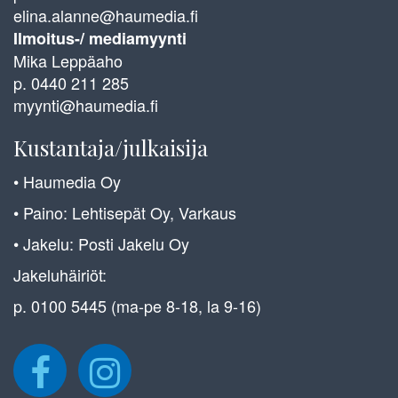
elina.alanne@haumedia.fi
Ilmoitus-/ mediamyynti
Mika Leppäaho
p. 0440 211 285
myynti@haumedia.fi
Kustantaja/julkaisija
• Haumedia Oy
• Paino: Lehtisepät Oy, Varkaus
• Jakelu: Posti Jakelu Oy
Jakeluhäiriöt:
p. 0100 5445 (ma-pe 8-18, la 9-16)