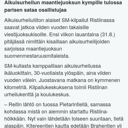
Aikuisurheilun maantiejuoksun kympille tulossa
parisen sataa osallistujaa
Aikuisurheiluliiton alaiset SM-kilpailut Ristiinassa
saavat jatkoa viiden vuoden takaisille
viestijuoksukisoille. Ensi viikon lauantaina (31.8.)
pitäjässä nimittäin kisaillaan aikuisurheilijoiden
sarjoissa maantiejuoksun
suomenmestaruusmitaleista.
SM-kullasta kamppaillaan aikuisurheilussa
ikäluokittain, 30-vuotiaista ylöspäin, aina viiden
vuoden välein. Juostavana matkana on kymmenen
kilometriä. Kilpailukeskuksena toimii Ristiinan
urheilukenttä ja koulukeskus.
– Reitin lähtö on tuossa Pietarintiellä, samassa
kohdassa mistä on aiemmin startattu Ristiina-
hölkkään. Nyt vain lähdetään toiseen suuntaan, tietä
alaspäin. Kitereentien kautta edetään Brahentien yli