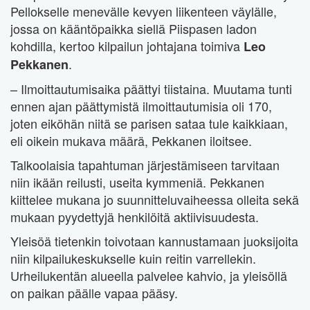
Pellokselle menevälle kevyen liikenteen väylälle,
jossa on kääntöpaikka siellä Piispasen ladon
kohdilla, kertoo kilpailun johtajana toimiva
Leo
.
Pekkanen
– Ilmoittautumisaika päättyi tiistaina. Muutama tunti
ennen ajan päättymistä ilmoittautumisia oli 170,
joten eiköhän niitä se parisen sataa tule kaikkiaan,
eli oikein mukava määrä, Pekkanen iloitsee.
Talkoolaisia tapahtuman järjestämiseen tarvitaan
niin ikään reilusti, useita kymmeniä. Pekkanen
kiittelee mukana jo suunnitteluvaiheessa olleita sekä
mukaan pyydettyjä henkilöitä aktiivisuudesta.
Yleisöä tietenkin toivotaan kannustamaan juoksijoita
niin kilpailukeskukselle kuin reitin varrellekin.
Urheilukentän alueella palvelee kahvio, ja yleisöllä
on paikan päälle vapaa pääsy.