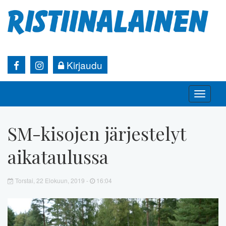
Kirjaudu
Toggle
naviga
SM-kisojen järjestelyt
aikataulussa
Torstai, 22 Elokuun, 2019 -
16:04