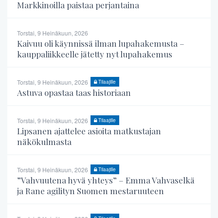
Markkinoilla paistaa perjantaina
Torstai, 9 Heinäkuun, 2026
Kaivuu oli käynnissä ilman lupahakemusta –
kauppaliikkeelle jätetty nyt lupahakemus
Torstai, 9 Heinäkuun, 2026
Tilaajille
Astuva opastaa taas historiaan
Torstai, 9 Heinäkuun, 2026
Tilaajille
Lipsanen ajattelee asioita matkustajan
näkökulmasta
Torstai, 9 Heinäkuun, 2026
Tilaajille
”Vahvuutena hyvä yhteys” – Emma Vahvaselkä
ja Rane agilityn Suomen mestaruuteen