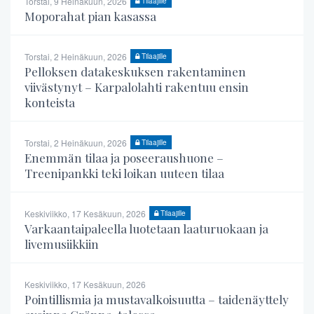
Torstai, 9 Heinäkuun, 2026
Tilaajille
Moporahat pian kasassa
Torstai, 2 Heinäkuun, 2026
Tilaajille
Pelloksen datakeskuksen rakentaminen
viivästynyt – Karpalolahti rakentuu ensin
konteista
Torstai, 2 Heinäkuun, 2026
Tilaajille
Enemmän tilaa ja poseeraushuone –
Treenipankki teki loikan uuteen tilaa
Keskiviikko, 17 Kesäkuun, 2026
Tilaajille
Varkaantaipaleella luotetaan laaturuokaan ja
livemusiikkiin
Keskiviikko, 17 Kesäkuun, 2026
Pointillismia ja mustavalkoisuutta – taidenäyttely