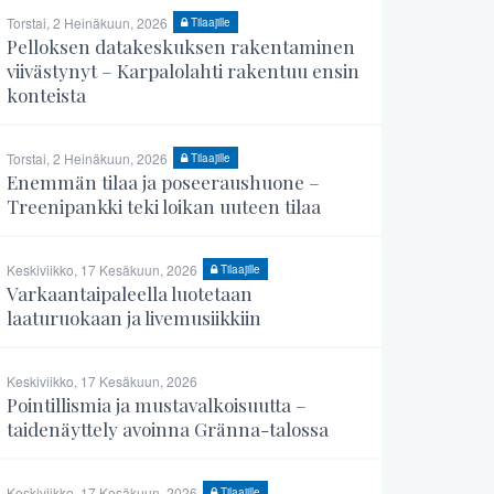
Torstai, 2 Heinäkuun, 2026
Tilaajille
Pelloksen datakeskuksen rakentaminen
viivästynyt – Karpalolahti rakentuu ensin
konteista
Torstai, 2 Heinäkuun, 2026
Tilaajille
Enemmän tilaa ja poseeraushuone –
Treenipankki teki loikan uuteen tilaa
Keskiviikko, 17 Kesäkuun, 2026
Tilaajille
Varkaantaipaleella luotetaan
laaturuokaan ja livemusiikkiin
Keskiviikko, 17 Kesäkuun, 2026
Pointillismia ja mustavalkoisuutta –
taidenäyttely avoinna Gränna-talossa
Keskiviikko, 17 Kesäkuun, 2026
Tilaajille