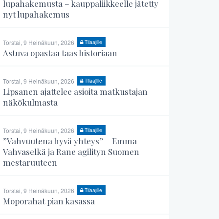
lupahakemusta – kauppaliikkeelle jätetty
nyt lupahakemus
Torstai, 9 Heinäkuun, 2026
Tilaajille
Astuva opastaa taas historiaan
Torstai, 9 Heinäkuun, 2026
Tilaajille
Lipsanen ajattelee asioita matkustajan
näkökulmasta
Torstai, 9 Heinäkuun, 2026
Tilaajille
”Vahvuutena hyvä yhteys” – Emma
Vahvaselkä ja Rane agilityn Suomen
mestaruuteen
Torstai, 9 Heinäkuun, 2026
Tilaajille
Moporahat pian kasassa