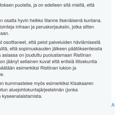
toksen puolella, ja on edelleen sitä mieltä, että
ien osalta hyvin heikko tilanne itsenäisenä kuntana.
inteja infraan ja peruskorjauksiin, jotka sitten
naan.
 osoittaneet, että pelot palveluiden häviämisestä
 siltä, että sopimuskauden jälkeen päätöksenteosta
a asiassa on jouduttu puolustamaan Ristiinan
 on jäänyt sellainen kuvat että entisiä liitoskuntia
ätään esimerkiksi Ristiinan lukion ja
le.
anen kummastelee myös esimerkiksi Kisakaaren
etun aluejohtokuntajärjestelmän (jonka
) kyseenalaistamista.
A