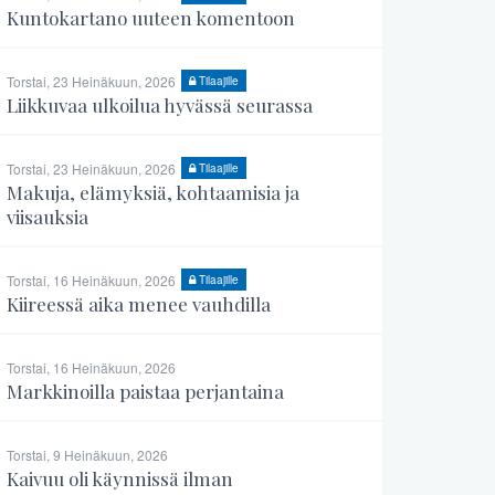
Kuntokartano uuteen komentoon
Torstai, 23 Heinäkuun, 2026
Tilaajille
Liikkuvaa ulkoilua hyvässä seurassa
Torstai, 23 Heinäkuun, 2026
Tilaajille
Makuja, elämyksiä, kohtaamisia ja
viisauksia
Torstai, 16 Heinäkuun, 2026
Tilaajille
Kiireessä aika menee vauhdilla
Torstai, 16 Heinäkuun, 2026
Markkinoilla paistaa perjantaina
Torstai, 9 Heinäkuun, 2026
Kaivuu oli käynnissä ilman