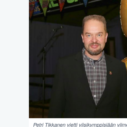
Petri Tikkanen vietti viisikymppisiään viim