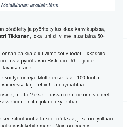
a Metsälinnan lavaisäntänä.
an pönötetty ja pyöritelty lusikkaa kahvikupissa,
, joka juhlisti viime lauantaina 50-
tri Tikkanen
a, onhan paikka ollut viimeiset vuodet Tikkaselle
n lavaa pyörittävän Ristiinan Urheilijoiden
 lavaisäntänä.
alkootyötunteja. Mutta ei sentään 100 tuntia
 vaiheessa kirjoitettiin! hän hymähtää.
 vuosina, mutta Metsälinnassa olemme onnistuneet
svatimme niitä, joka oli kyllä ihan
isen sitoutunutta talkooporukkaa, joka on työllään
ty jatkuvasti kehittämään. Näin on päästy