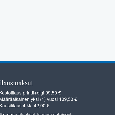
ilausmaksut
 Kestotilaus printti+digi 99,50 €
 Määräaikainen yksi (1) vuosi 109,50 €
 Kausitilaus 4 kk, 42,00 €
lkomaan tilaukset tapauskohtaisesti.