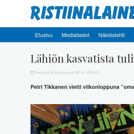
Etusivu
Mediatiedot
Näköislehti
Lähiön kasvatista tul
Perjantai, 8 Marraskuun, 2019 -
10:10
Petri Tikkanen vietti viikonloppuna ”om