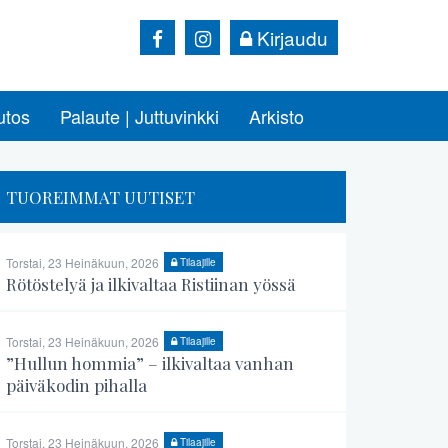
Kirjaudu
utos
Palaute | Juttuvinkki
Arkisto
TUOREIMMAT UUTISET
Torstai, 23 Heinäkuun, 2026
Tilaajille
Rötöstelyä ja ilkivaltaa Ristiinan yössä
Torstai, 23 Heinäkuun, 2026
Tilaajille
”Hullun hommia” – ilkivaltaa vanhan
päiväkodin pihalla
Torstai, 23 Heinäkuun, 2026
Tilaajille