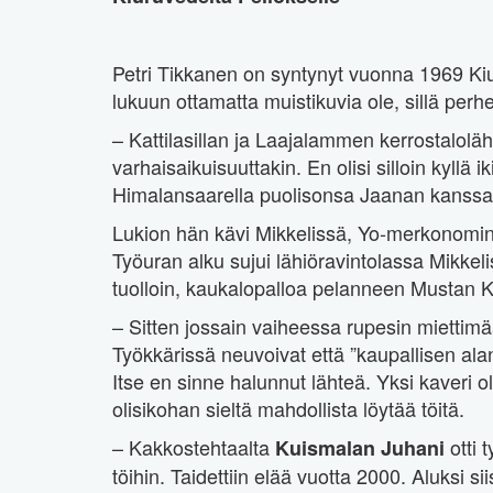
Petri Tikkanen on syntynyt vuonna 1969 Kiur
lukuun ottamatta muistikuvia ole, sillä perhe
– Kattilasillan ja Laajalammen kerrostaloläh
varhaisaikuisuuttakin. En olisi silloin kyllä 
Himalansaarella puolisonsa Jaanan kanssa
Lukion hän kävi Mikkelissä, Yo-merkonomin 
Työuran alku sujui lähiöravintolassa Mikkeli
tuolloin, kaukalopalloa pelanneen Mustan 
– Sitten jossain vaiheessa rupesin miettimää
Työkkärissä neuvoivat että ”kaupallisen ala
Itse en sinne halunnut lähteä. Yksi kaveri oli
olisikohan sieltä mahdollista löytää töitä.
– Kakkostehtaalta
otti 
Kuismalan Juhani
töihin. Taidettiin elää vuotta 2000. Aluksi si