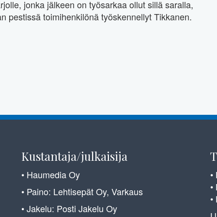
jolle, jonka jälkeen on työsarkaa ollut sillä saralla,
n pestissä toimihenkilönä työskennellyt Tikkanen.
Kustantaja/julkaisija
T
• Haumedia Oy
•
•
• Paino: Lehtisepät Oy, Varkaus
•
• Jakelu: Posti Jakelu Oy
U