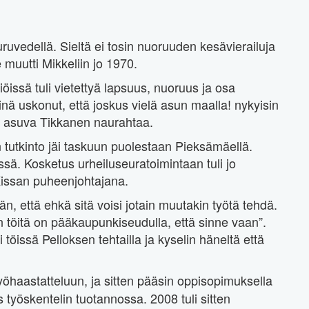
uvedellä. Sieltä ei tosin nuoruuden kesävierailuja
 muutti Mikkeliin jo 1970.
iöissä tuli vietettyä lapsuus, nuoruus ja osa
ikinä uskonut, että joskus vielä asun maalla! nykyisin
 asuva Tikkanen naurahtaa.
tutkinto jäi taskuun puolestaan Pieksämäellä.
ssä. Kosketus urheiluseuratoimintaan tuli jo
Kissan puheenjohtajana.
n, että ehkä sitä voisi jotain muutakin työtä tehdä.
n töitä on pääkaupunkiseudulla, että sinne vaan”.
 töissä Pelloksen tehtailla ja kyselin häneltä että
työhaastatteluun, ja sitten pääsin oppisopimuksella
is työskentelin tuotannossa. 2008 tuli sitten