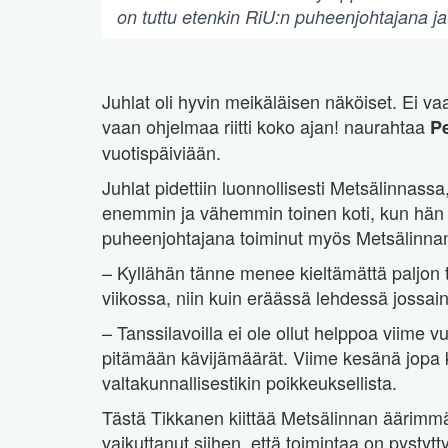
on tuttu etenkin RiU:n puheenjohtajana j
Juhlat oli hyvin meikäläisen näköiset. Ei va
vaan ohjelmaa riitti koko ajan! naurahtaa
Pe
vuotispäiviään.
Juhlat pidettiin luonnollisesti Metsälinnass
enemmin ja vähemmin toinen koti, kun hän o
puheenjohtajana toiminut myös Metsälinnan
– Kyllähän tänne menee kieltämättä paljon t
viikossa, niin kuin eräässä lehdessä jossain
– Tanssilavoilla ei ole ollut helppoa viime
pitämään kävijämäärät. Viime kesänä jopa ka
valtakunnallisestikin poikkeuksellista.
Tästä Tikkanen kiittää Metsälinnan äärimmä
vaikuttanut siihen, että toimintaa on pystyt