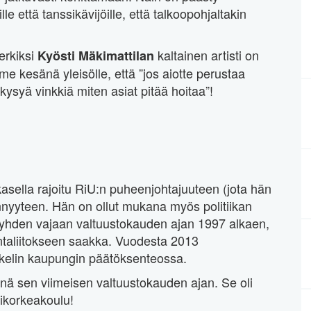
lle että tanssikävijöille, että talkoopohjaltakin
erkiksi
kaltainen artisti on
Kyösti Mäkimattilan
 kesänä yleisölle, että ”jos aiotte perustaa
 kysyä vinkkiä miten asiat pitää hoitaa”!
kasella rajoitu RiU:n puheenjohtajuuteen (jota hän
ännyyteen. Hän on ollut mukana myös politiikan
sä yhden vajaan valtuustokauden ajan 1997 alkaen,
untaliitokseen saakka. Vuodesta 2013
kkelin kaupungin päätöksenteossa.
enä sen viimeisen valtuustokauden ajan. Se oli
ttikorkeakoulu!