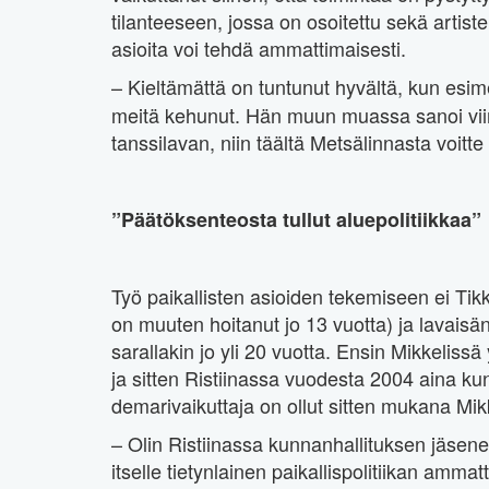
tilanteeseen, jossa on osoitettu sekä artistei
asioita voi tehdä ammattimaisesti.
– Kieltämättä on tuntunut hyvältä, kun esim
meitä kehunut. Hän muun muassa sanoi viime
tanssilavan, niin täältä Metsälinnasta voitte
”Päätöksenteosta tullut aluepolitiikkaa”
Työ paikallisten asioiden tekemiseen ei Tik
on muuten hoitanut jo 13 vuotta) ja lavais
sarallakin jo yli 20 vuotta. Ensin Mikkelis
ja sitten Ristiinassa vuodesta 2004 aina k
demarivaikuttaja on ollut sitten mukana Mi
– Olin Ristiinassa kunnanhallituksen jäsen
itselle tietynlainen paikallispolitiikan amma