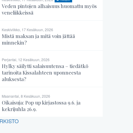
Veden pintojen alhaisuus huomattu myös
veneliikkeissä
Keskiviikko, 17 Kesäkuun, 2026
Mistä maksan ja mitä voin jättää
minnekin?
Perjantai, 12 Kesäkuun, 2026
Hylky säilytti salaisuutensa – tiedätkö
tarinoita Kissalahteen uponneesta
aluksesta?
Maanantai, 8 Kesäkuun, 2026
Oikaisuja: Pop up kirjastossa 9.6. ja
kekrijuhla 26.9.
RKISTO