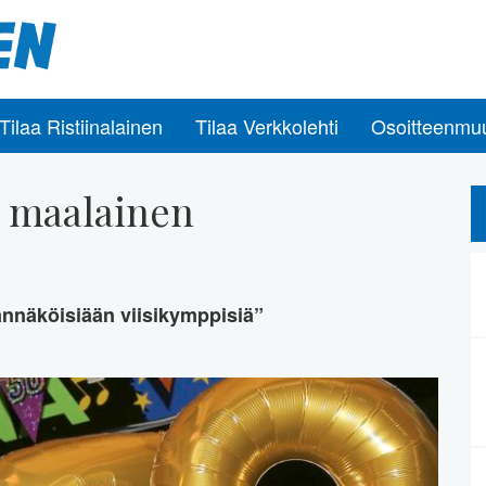
Tilaa Ristiinalainen
Tilaa Verkkolehti
Osoitteenmu
i maalainen
annäköisiään viisikymppisiä”