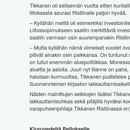
Tikkanen oli seitsemän vuotta sitten kuntalii
liitoksesta seurasi Ristiinalle paljon hyvää.
– Kyllähän meillä oli esimerkiksi investoint
Liitossopimukseen saatiin merkittäviä investo
saatiin varmaan osin suurempanakin Ristii
– Mutta kyllähän nämä viimeiset vuodet ovat
pitivät ainakin osin paikkansa. On tuntunut
on tullut enemmän aluepolitiikkaa. Moness
aluetta ja asioita. Juuri nyt tilanne on paha,
halutaan kurmuuttaa, Tikkanen pudistelee pä
Suomenniemen kirjaston lakkauttamisaikeil
Näiden mainittujen seikkojen lisäksi Tikk
lakkauttamisuhkaa sekä pitäjillä hyväksi ko
varapuheenjohtaja Tikkanen Ristiinassa on
Kiuruvedeltä Pellokselle