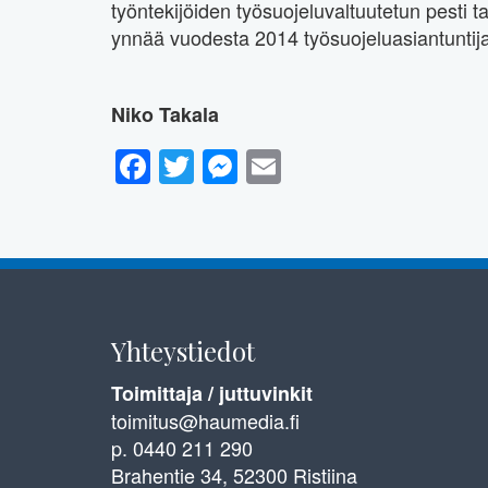
työntekijöiden työsuojeluvaltuutetun pesti tar
ynnää vuodesta 2014 työsuojeluasiantuntija
Niko Takala
Facebook
Twitter
Messenger
Email
Yhteystiedot
Toimittaja / juttuvinkit
toimitus@haumedia.fi
p. 0440 211 290
Brahentie 34, 52300 Ristiina