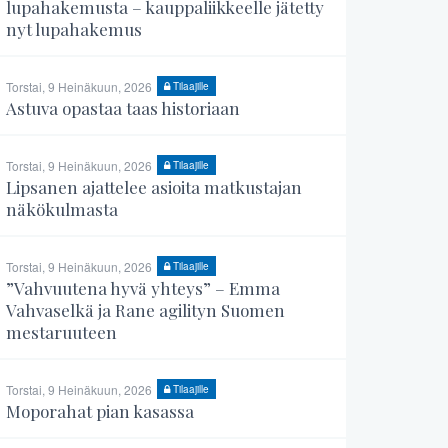
lupahakemusta – kauppaliikkeelle jätetty
nyt lupahakemus
Torstai, 9 Heinäkuun, 2026
Tilaajille
Astuva opastaa taas historiaan
Torstai, 9 Heinäkuun, 2026
Tilaajille
Lipsanen ajattelee asioita matkustajan
näkökulmasta
Torstai, 9 Heinäkuun, 2026
Tilaajille
”Vahvuutena hyvä yhteys” – Emma
Vahvaselkä ja Rane agilityn Suomen
mestaruuteen
Torstai, 9 Heinäkuun, 2026
Tilaajille
Moporahat pian kasassa