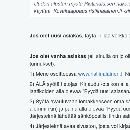
Uuden alustan myötä Ristiinalaisen näköi
käyttää. Kuvakaappaus ristiinalainen.fi -si
, täytä ”Tilaa verkko
Jos olet uusi asiakas
(eli sinulla on jo 
Jos olet vanha asiakas
tunnukset):
1) Mene osoitteessa
www.ristiinalainen.fi
Nä
2) ÄLÄ syötä tietojasi Kirjaudu -otsikon alla
laatikoiden alla olevaa ”Pyydä uusi salasana
3) Syötä avautuvaan lomakkeeseen oma sähk
aiemminkin) ja paina alla olevaa ”Pyydä uusi
Järjestelmä lähettää sähköpostiisi linkin s
4) Järjestelmä avaa sivuston, josta voi kirj