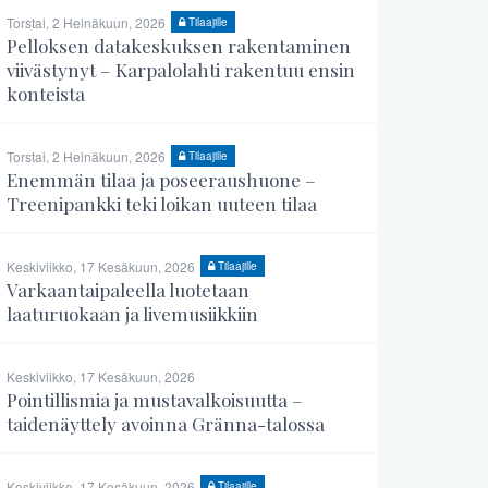
Torstai, 2 Heinäkuun, 2026
Tilaajille
Pelloksen datakeskuksen rakentaminen
viivästynyt – Karpalolahti rakentuu ensin
konteista
Torstai, 2 Heinäkuun, 2026
Tilaajille
Enemmän tilaa ja poseeraushuone –
Treenipankki teki loikan uuteen tilaa
Keskiviikko, 17 Kesäkuun, 2026
Tilaajille
Varkaantaipaleella luotetaan
laaturuokaan ja livemusiikkiin
Keskiviikko, 17 Kesäkuun, 2026
Pointillismia ja mustavalkoisuutta –
taidenäyttely avoinna Gränna-talossa
Keskiviikko, 17 Kesäkuun, 2026
Tilaajille