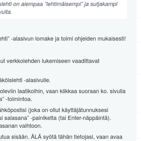
slehti on aiempaa ”lehtimäisempi” ja sutjakampi
vulta.
lehti” -alasivun lomake ja toimi ohjeiden mukaisesti!
ollut verkkolehden lukemiseen vaadittavat
köislehti -alasivulle.
 oleviin laatikoihin, vaan klikkaa suoraan ko. sivulla
” -toimintoa.
öpostisi (joka on ollut käyttäjätunnuksesi
 salasana” -painiketta (tai Enter-näppäintä).
alasanan vaihtoon.
autua sisään. ÄLÄ syötä tähän tietojasi, vaan avaa