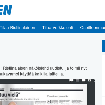
Tilaa Ristiinalainen
Tilaa Verkkolehti
Osoitteenmu
Ristiinalaisen näköislehti uudistui ja toimii nyt
kavampi käyttää kaikilla laitteilla.