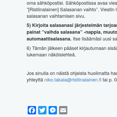
oma sähköpostisi. Sähköpostissa avaa viest
”[Ristiinalainen] Salasanan vaihto”. Viestin 
salasanan vaihtamisen sivu.
5) Kirjoita salasanasi järjestelmän tarj
painat ”vaihda salasana”
-nappia, muuto
Itse lisäämäsi uusi s
automaattisalasana.
6) Tämän jälkeen pääset kirjautumaan sisä
lukemaan näköislehteä.
Jos sinulla on näistä ohjeista huolimatta 
yhteyttä
niko.takala@ristiinalainen.fi
tai p. 
Facebook
Twitter
Messenger
Email