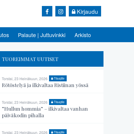
Kirjaudu
utos
Palaute | Juttuvinkki
Arkisto
TUOREIMMAT UUTISET
Torstai, 23 Heinäkuun, 2026
Tilaajille
Rötöstelyä ja ilkivaltaa Ristiinan yössä
Torstai, 23 Heinäkuun, 2026
Tilaajille
”Hullun hommia” – ilkivaltaa vanhan
päiväkodin pihalla
Torstai, 23 Heinäkuun, 2026
Tilaajille