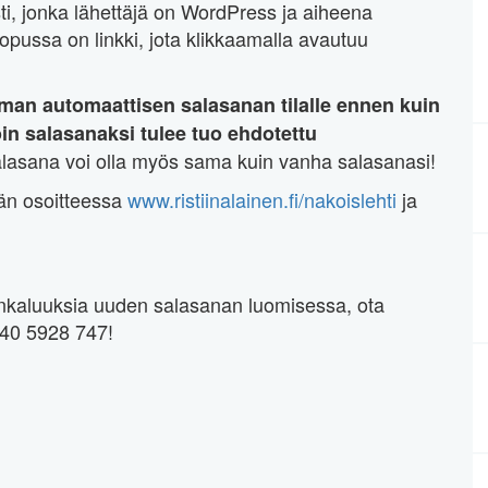
i, jonka lähettäjä on WordPress ja aiheena
lopussa on linkki, jota klikkaamalla avautuu
oaman automaattisen salasanan tilalle
ennen kuin
in salasanaksi tulee tuo ehdotettu
alasana voi olla myös sama kuin vanha salasanasi!
än osoitteessa
www.ristiinalainen.fi/nakoislehti
ja
hankaluuksia uuden salasanan luomisessa, ota
040 5928 747!