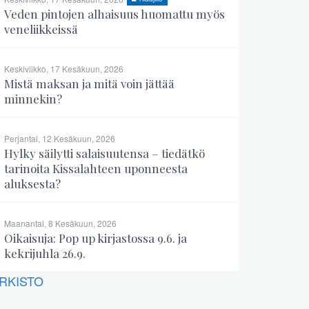
Veden pintojen alhaisuus huomattu myös
veneliikkeissä
Keskiviikko, 17 Kesäkuun, 2026
Mistä maksan ja mitä voin jättää
minnekin?
Perjantai, 12 Kesäkuun, 2026
Hylky säilytti salaisuutensa – tiedätkö
tarinoita Kissalahteen uponneesta
aluksesta?
Maanantai, 8 Kesäkuun, 2026
Oikaisuja: Pop up kirjastossa 9.6. ja
kekrijuhla 26.9.
RKISTO