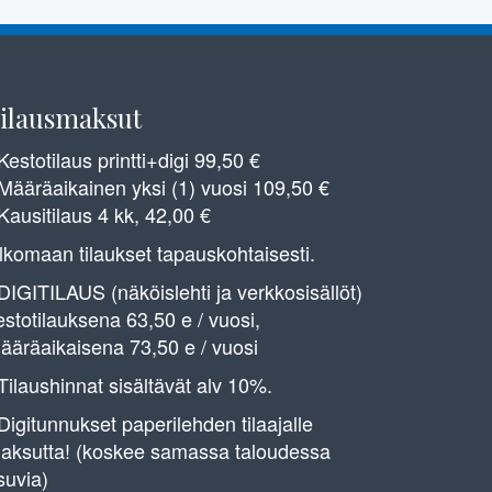
ilausmaksut
 Kestotilaus printti+digi 99,50 €
 Määräaikainen yksi (1) vuosi 109,50 €
 Kausitilaus 4 kk, 42,00 €
lkomaan tilaukset tapauskohtaisesti.
 DIGITILAUS (näköislehti ja verkkosisällöt)
estotilauksena 63,50 e / vuosi,
ääräaikaisena 73,50 e / vuosi
 Tilaushinnat sisältävät alv 10%.
 Digitunnukset paperilehden tilaajalle
aksutta! (koskee samassa taloudessa
suvia)