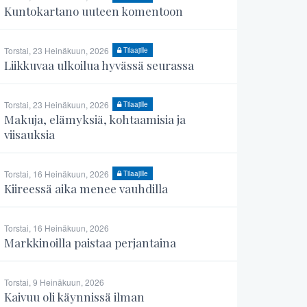
Kuntokartano uuteen komentoon
Torstai, 23 Heinäkuun, 2026
Tilaajille
Liikkuvaa ulkoilua hyvässä seurassa
Torstai, 23 Heinäkuun, 2026
Tilaajille
Makuja, elämyksiä, kohtaamisia ja
viisauksia
Torstai, 16 Heinäkuun, 2026
Tilaajille
Kiireessä aika menee vauhdilla
Torstai, 16 Heinäkuun, 2026
Markkinoilla paistaa perjantaina
Torstai, 9 Heinäkuun, 2026
Kaivuu oli käynnissä ilman