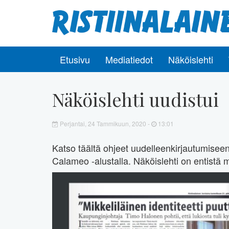
Etusivu
Mediatiedot
Näköislehti
Näköislehti uudistui
Perjantai, 24 Tammikuun, 2020 -
13:01
Katso täältä ohjeet uudelleenkirjautumiseen! 
Calameo -alustalla. Näköislehti on entistä mu