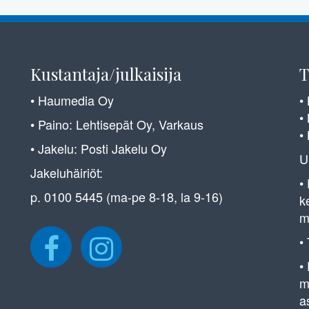
Kustantaja/julkaisija
T
• Haumedia Oy
•
•
• Paino: Lehtisepät Oy, Varkaus
•
• Jakelu: Posti Jakelu Oy
U
Jakeluhäiriöt:
•
p. 0100 5445 (ma-pe 8-18, la 9-16)
k
m
•
•
m
a