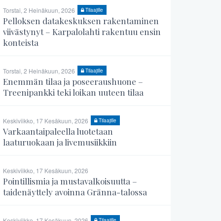
Torstai, 2 Heinäkuun, 2026
Tilaajille
Pelloksen datakeskuksen rakentaminen
viivästynyt – Karpalolahti rakentuu ensin
konteista
Torstai, 2 Heinäkuun, 2026
Tilaajille
Enemmän tilaa ja poseeraushuone –
Treenipankki teki loikan uuteen tilaa
Keskiviikko, 17 Kesäkuun, 2026
Tilaajille
Varkaantaipaleella luotetaan
laaturuokaan ja livemusiikkiin
Keskiviikko, 17 Kesäkuun, 2026
Pointillismia ja mustavalkoisuutta –
taidenäyttely avoinna Gränna-talossa
Keskiviikko, 17 Kesäkuun, 2026
Tilaajille