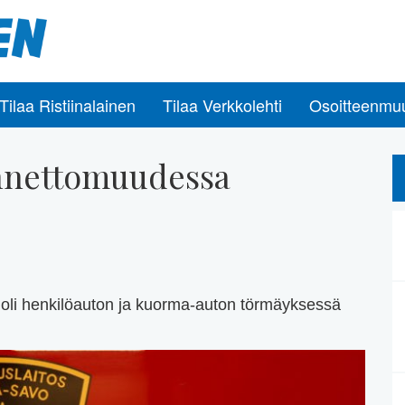
Tilaa Ristiinalainen
Tilaa Verkkolehti
Osoitteenmu
onnettomuudessa
uoli henkilöauton ja kuorma-auton törmäyksessä