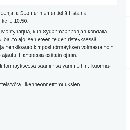
ohjalla Suomenniementiellä tiistaina
 kello 10.50.
i Mäntyharjua, kun Sydänmaanpohjan kohdalla
ilöauto ajoi sen eteen teiden risteyksessä.
ja henkilöauto kimposi törmäyksen voimasta noin
jautui tilanteessa osittain ojaan.
ästi törmäyksessä saamiinsa vammoihin. Kuorma-
 yhteistyötä liikenneonnettomuuksien