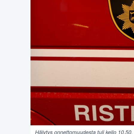
Hälytys onnettomuudesta tuli kello 10.50.