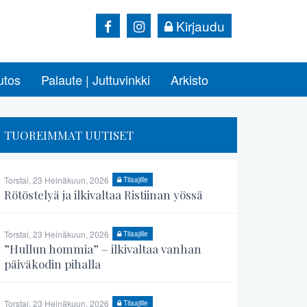
Kirjaudu
utos
Palaute | Juttuvinkki
Arkisto
TUOREIMMAT UUTISET
Torstai, 23 Heinäkuun, 2026
Tilaajille
Rötöstelyä ja ilkivaltaa Ristiinan yössä
Torstai, 23 Heinäkuun, 2026
Tilaajille
”Hullun hommia” – ilkivaltaa vanhan
päiväkodin pihalla
Torstai, 23 Heinäkuun, 2026
Tilaajille