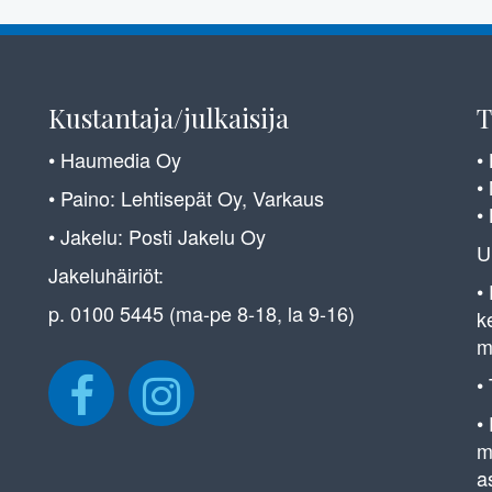
Kustantaja/julkaisija
T
• Haumedia Oy
•
•
• Paino: Lehtisepät Oy, Varkaus
•
• Jakelu: Posti Jakelu Oy
U
Jakeluhäiriöt:
•
p. 0100 5445 (ma-pe 8-18, la 9-16)
k
m
•
•
m
a