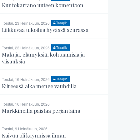
Kuntokartano uuteen komentoon
Torstai, 23 Heinäkuun, 2026
Tilaajille
Liikkuvaa ulkoilua hyvässä seurassa
Torstai, 23 Heinäkuun, 2026
Tilaajille
Makuja, elämyksiä, kohtaamisia ja
viisauksia
Torstai, 16 Heinäkuun, 2026
Tilaajille
Kiireessä aika menee vauhdilla
Torstai, 16 Heinäkuun, 2026
Markkinoilla paistaa perjantaina
Torstai, 9 Heinäkuun, 2026
Kaivuu oli käynnissä ilman