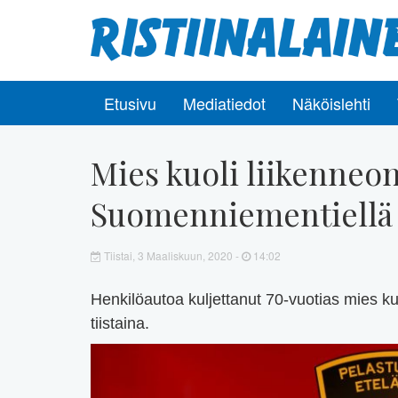
Etusivu
Mediatiedot
Näköislehti
Mies kuoli liikenne
Suomenniementiellä
Tiistai, 3 Maaliskuun, 2020 -
14:02
Henkilöautoa kuljettanut 70-vuotias mies k
tiistaina.