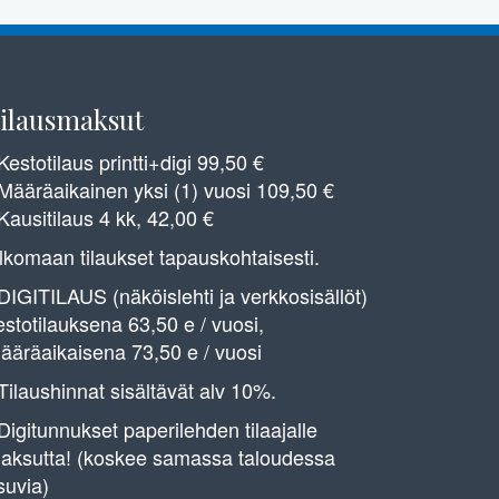
ilausmaksut
 Kestotilaus printti+digi 99,50 €
 Määräaikainen yksi (1) vuosi 109,50 €
 Kausitilaus 4 kk, 42,00 €
lkomaan tilaukset tapauskohtaisesti.
 DIGITILAUS (näköislehti ja verkkosisällöt)
estotilauksena 63,50 e / vuosi,
ääräaikaisena 73,50 e / vuosi
 Tilaushinnat sisältävät alv 10%.
 Digitunnukset paperilehden tilaajalle
aksutta! (koskee samassa taloudessa
suvia)