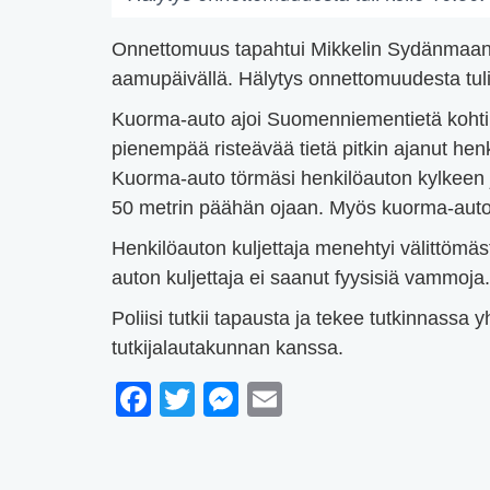
Onnettomuus tapahtui Mikkelin Sydänmaanp
aamupäivällä. Hälytys onnettomuudesta tuli
Kuorma-auto ajoi Suomenniementietä koht
pienempää risteävää tietä pitkin ajanut henk
Kuorma-auto törmäsi henkilöauton kylkeen 
50 metrin päähän ojaan. Myös kuorma-auto a
Henkilöauton kuljettaja menehtyi välittöm
auton kuljettaja ei saanut fyysisiä vammoja.
Poliisi tutkii tapausta ja tekee tutkinnassa
tutkijalautakunnan kanssa.
Facebook
Twitter
Messenger
Email