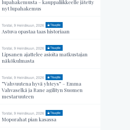
lupahakemusta – kauppaliikkeelle jätetty
nyt lupahakemus
Torstai, 9 Heinäkuun, 2026
Tilaajille
Astuva opastaa taas historiaan
Torstai, 9 Heinäkuun, 2026
Tilaajille
Lipsanen ajattelee asioita matkustajan
näkökulmasta
Torstai, 9 Heinäkuun, 2026
Tilaajille
”Vahvuutena hyvä yhteys” – Emma
Vahvaselkä ja Rane agilityn Suomen
mestaruuteen
Torstai, 9 Heinäkuun, 2026
Tilaajille
Moporahat pian kasassa