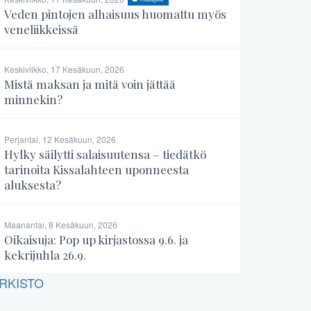
Veden pintojen alhaisuus huomattu myös
veneliikkeissä
Keskiviikko, 17 Kesäkuun, 2026
Mistä maksan ja mitä voin jättää
minnekin?
Perjantai, 12 Kesäkuun, 2026
Hylky säilytti salaisuutensa – tiedätkö
tarinoita Kissalahteen uponneesta
aluksesta?
Maanantai, 8 Kesäkuun, 2026
Oikaisuja: Pop up kirjastossa 9.6. ja
kekrijuhla 26.9.
RKISTO