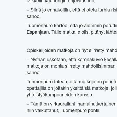
Mikkelin kaupungin ohjeistus tuli.
– Siinä jo ennakoitiin, että ei oteta turhia 
sanoo.
Tuomenpuro kertoo, että jo aiemmin perutti
Espanjaan. Tälle matkalle olisi pitänyt läht
Opiskelijoiden matkoja on nyt siirretty mah
– Nythän uskotaan, että koronakuvio kesällä
matkoja on monia siirretty mahdollisimman l
sanoo.
Tuomenpuro toteaa, että matkoja on perintei
opettajilla on joitakin yksittäisiä matkoja, 
yhteistyökumppaneiden kanssa.
– Tämä on virkaurallani ihan ainutkertainen
niin vaikuttanut, Tuomenpuro pohtii.