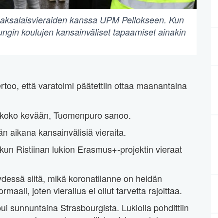
ina saksalaisvieraiden kanssa UPM Pellokseen. Kun
pungin koulujen kansainväliset tapaamiset ainakin
rtoo, että varatoimi päätettiin ottaa maanantaina
i koko kevään, Tuomenpuro sanoo.
 aikana kansainvälisiä vieraita.
un Ristiinan lukion Erasmus+-projektin vieraat
essä siitä, mikä koronatilanne on heidän
aali, joten vierailua ei ollut tarvetta rajoittaa.
ui sunnuntaina Strasbourgista. Lukiolla pohdittiin