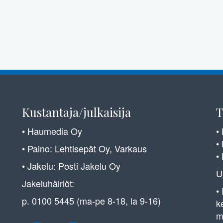
Kustantaja/julkaisija
T
• Haumedia Oy
•
•
• Paino: Lehtisepät Oy, Varkaus
•
• Jakelu: Posti Jakelu Oy
U
Jakeluhäiriöt:
•
p. 0100 5445 (ma-pe 8-18, la 9-16)
k
m