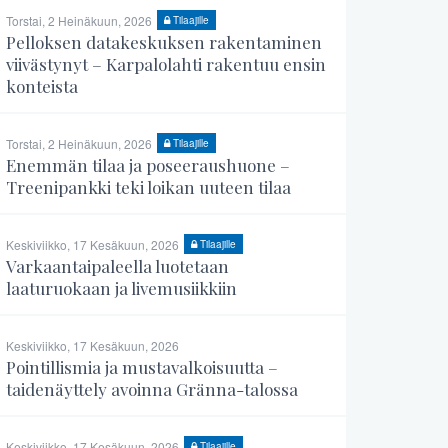
Torstai, 2 Heinäkuun, 2026
Tilaajille
Pelloksen datakeskuksen rakentaminen
viivästynyt – Karpalolahti rakentuu ensin
konteista
Torstai, 2 Heinäkuun, 2026
Tilaajille
Enemmän tilaa ja poseeraushuone –
Treenipankki teki loikan uuteen tilaa
Keskiviikko, 17 Kesäkuun, 2026
Tilaajille
Varkaantaipaleella luotetaan
laaturuokaan ja livemusiikkiin
Keskiviikko, 17 Kesäkuun, 2026
Pointillismia ja mustavalkoisuutta –
taidenäyttely avoinna Gränna-talossa
Keskiviikko, 17 Kesäkuun, 2026
Tilaajille