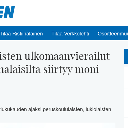
Tilaa Ristiinalainen
Tilaa Verkkolehti
Osoitteenmu
aisten ulkomaanvierailut
nalaisilta siirtyy moni
tlukukauden ajaksi peruskoululaisten, lukiolaisten