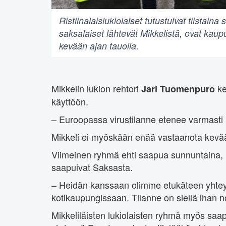
Ristiinalaislukiolaiset tutustuivat tiista
saksalaiset lähtevät Mikkelistä, ovat kau
kevään ajan tauolla.
Mikkelin lukion rehtori
ke
Jari Tuomenpuro
käyttöön.
– Euroopassa virustilanne etenee varmast
Mikkeli ei myöskään enää vastaanota kevään
Viimeinen ryhmä ehti saapua sunnuntaina, k
saapuivat Saksasta.
– Heidän kanssaan olimme etukäteen yhteyd
kotikaupungissaan. Tilanne on siellä ihan norm
Mikkeliläisten lukiolaisten ryhmä myös saap