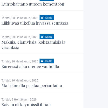
Kuntokartano uuteen komentoon
Torstai, 23 Heinäkuun, 2026
Tilaajille
Liikkuvaa ulkoilua hyvässä seurassa
Torstai, 23 Heinäkuun, 2026
Tilaajille
Makuja, elämyksiä, kohtaamisia ja
viisauksia
Torstai, 16 Heinäkuun, 2026
Tilaajille
Kiireessä aika menee vauhdilla
Torstai, 16 Heinäkuun, 2026
Markkinoilla paistaa perjantaina
Torstai, 9 Heinäkuun, 2026
Kaivuu oli käynnissä ilman