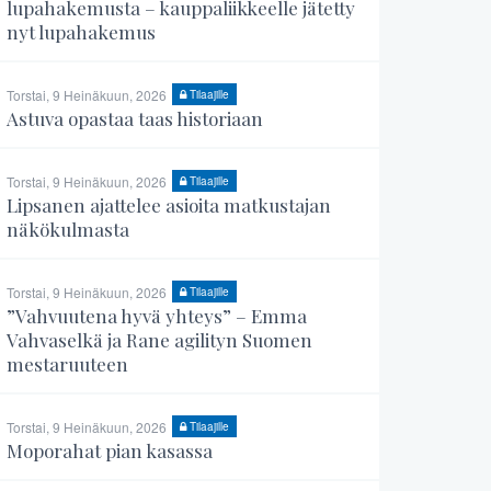
lupahakemusta – kauppaliikkeelle jätetty
nyt lupahakemus
Torstai, 9 Heinäkuun, 2026
Tilaajille
Astuva opastaa taas historiaan
Torstai, 9 Heinäkuun, 2026
Tilaajille
Lipsanen ajattelee asioita matkustajan
näkökulmasta
Torstai, 9 Heinäkuun, 2026
Tilaajille
”Vahvuutena hyvä yhteys” – Emma
Vahvaselkä ja Rane agilityn Suomen
mestaruuteen
Torstai, 9 Heinäkuun, 2026
Tilaajille
Moporahat pian kasassa