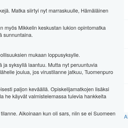
riskejä. Matka siirtyi nyt marraskuulle, Hämäläinen
in myös Mikkelin keskustan lukion opintomatka
eä sunnuntaina.
dollisuuksien mukaan loppusyksylle.
 ja syksyllä laantuu. Mutta nyt peruuntuvia
ähelle joulua, jos virustilanne jatkuu, Tuomenpuro
sesti paljon keväällä. Opiskelijamatkojen lisäksi
joilla he käyvät valmistelemassa tulevia hankkeita
 tilanne. Aikoinaan kun oli sars, niin se ei Suomeen
A