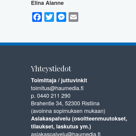
Elina Alanne
Facebook
Twitter
Messenger
Email
Yhteystiedot
Toimittaja / juttuvinkit
toimitus@haumedia.fi
p. 0440 211 290
Brahentie 34, 52300 Ristiina
(avoinna sopimuksen mukaan)
Asiakaspalvelu (osoitteenmuutokset,
tilaukset, laskutus ym.)
asiakaspalvelu@haumedia.fi