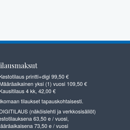
ilausmaksut
 Kestotilaus printti+digi 99,50 €
 Määräaikainen yksi (1) vuosi 109,50 €
 Kausitilaus 4 kk, 42,00 €
lkomaan tilaukset tapauskohtaisesti.
 DIGITILAUS (näköislehti ja verkkosisällöt)
estotilauksena 63,50 e / vuosi,
ääräaikaisena 73,50 e / vuosi