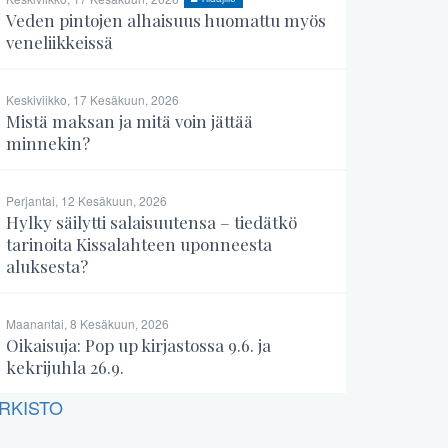
Veden pintojen alhaisuus huomattu myös
veneliikkeissä
Keskiviikko, 17 Kesäkuun, 2026
Mistä maksan ja mitä voin jättää
minnekin?
Perjantai, 12 Kesäkuun, 2026
Hylky säilytti salaisuutensa – tiedätkö
tarinoita Kissalahteen uponneesta
aluksesta?
Maanantai, 8 Kesäkuun, 2026
Oikaisuja: Pop up kirjastossa 9.6. ja
kekrijuhla 26.9.
RKISTO