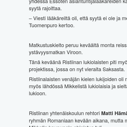
yhdessä Essoten asiantuntijalääkäreiden k
syytä rajoittaa.
– Viesti lääkäreiltä oli, että syytä ei ole 
Tuomenpuro kertoo.
Matkustuskielto peruu keväältä monta reissu
ystävyysmatkan Viroon.
Tänä keväänä Ristiinan lukiolaisten piti 
projektissa, jossa on nyt vieraita Saksasta.
Ristiinalaisten venäjän kielen lukijoiden oli 
myös lähdössä Mikkelistä lukiolaisia ja sielt
lukioon.
Ristiinan yhtenäiskoulun rehtori
Matti Häm
ryhmän Romaniaan kevään aikana, mutta mat