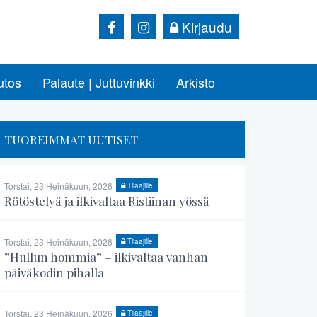
Kirjaudu
utos
Palaute | Juttuvinkki
Arkisto
TUOREIMMAT UUTISET
Torstai, 23 Heinäkuun, 2026
Tilaajille
Rötöstelyä ja ilkivaltaa Ristiinan yössä
Torstai, 23 Heinäkuun, 2026
Tilaajille
”Hullun hommia” – ilkivaltaa vanhan
päiväkodin pihalla
Torstai, 23 Heinäkuun, 2026
Tilaajille