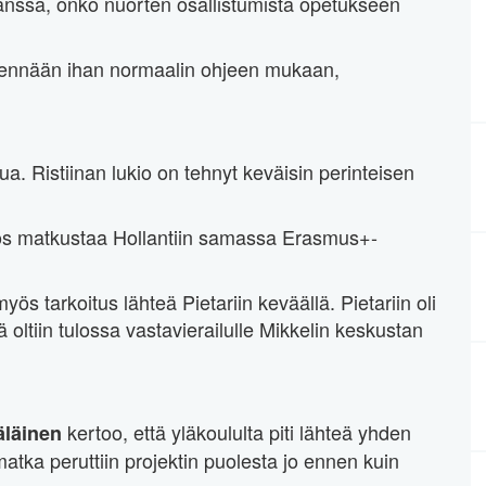
anssa, onko nuorten osallistumista opetukseen
ja mennään ihan normaalin ohjeen mukaan,
a. Ristiinan lukio on tehnyt keväisin perinteisen
myös matkustaa Hollantiin samassa Erasmus+-
myös tarkoitus lähteä Pietariin keväällä. Pietariin oli
ä oltiin tulossa vastavierailulle Mikkelin keskustan
kertoo, että yläkoululta piti lähteä yhden
äläinen
ka peruttiin projektin puolesta jo ennen kuin