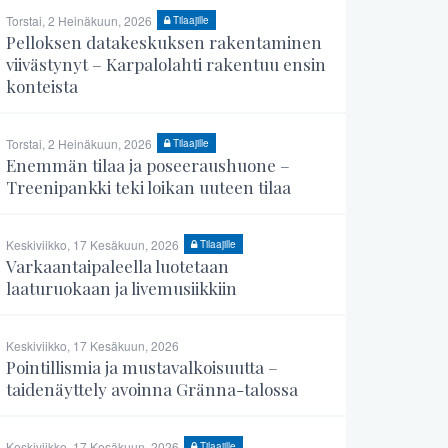
Torstai, 2 Heinäkuun, 2026
Tilaajille
Pelloksen datakeskuksen rakentaminen
viivästynyt – Karpalolahti rakentuu ensin
konteista
Torstai, 2 Heinäkuun, 2026
Tilaajille
Enemmän tilaa ja poseeraushuone –
Treenipankki teki loikan uuteen tilaa
Keskiviikko, 17 Kesäkuun, 2026
Tilaajille
Varkaantaipaleella luotetaan
laaturuokaan ja livemusiikkiin
Keskiviikko, 17 Kesäkuun, 2026
Pointillismia ja mustavalkoisuutta –
taidenäyttely avoinna Gränna-talossa
Keskiviikko, 17 Kesäkuun, 2026
Tilaajille