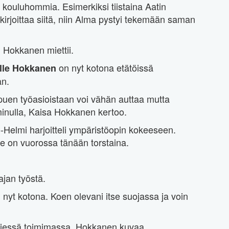
 kouluhommia. Esimerkiksi tiistaina Aatin
kirjoittaa siitä, niin Alma pystyi tekemään saman
 Hokkanen miettii.
on nyt kotona etätöissä
ille Hokkanen
an.
ippuen työasioistaan voi vähän auttaa mutta
inulla, Kaisa Hokkanen kertoo.
-Helmi harjoitteli ympäristöopin kokeeseen.
e on vuorossa tänään torstaina.
ajan työstä.
n nyt kotona. Koen olevani itse suojassa ja voin
ärjessä toimimassa, Hokkanen kuvaa.