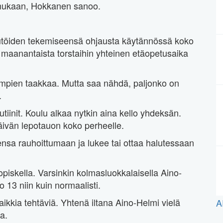
 mukaan, Hokkanen sanoo.
ulutöiden tekemiseensä ohjausta käytännössä koko
 maanantaista torstaihin yhteinen etäopetusaika
empien taakkaa. Mutta saa nähdä, paljonko on
.
utiinit. Koulu alkaa nytkin aina kello yhdeksän.
äivän lepotauon koko perheelle.
sa rauhoittumaan ja lukee tai ottaa halutessaan
iskella. Varsinkin kolmasluokkalaisella Aino-
o 13 niin kuin normaalisti.
kkia tehtäviä. Yhtenä iltana Aino-Helmi vielä
A
a.