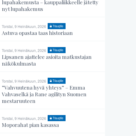
lupahakemusta – kauppaliikkeelle jätetty
nyt lupahakemus
Torstai, 9 Heinäkuun, 2026
Tilaajille
Astuva opastaa taas historiaan
Torstai, 9 Heinäkuun, 2026
Tilaajille
Lipsanen ajattelee asioita matkustajan
näkökulmasta
Torstai, 9 Heinäkuun, 2026
Tilaajille
”Vahvuutena hyvä yhteys” – Emma
Vahvaselkä ja Rane agilityn Suomen
mestaruuteen
Torstai, 9 Heinäkuun, 2026
Tilaajille
Moporahat pian kasassa