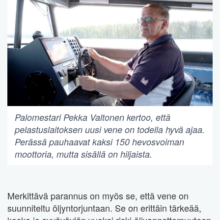
Palomestari Pekka Valtonen kertoo, että
pelastuslaitoksen uusi vene on todella hyvä ajaa.
Perässä pauhaavat kaksi 150 hevosvoiman
moottoria, mutta sisällä on hiljaista.
Merkittävä parannus on myös se, että vene on
suunniteltu öljyntorjuntaan. Se on erittäin tärkeää,
koska jo syväväylän vuoksi riski öljyonnettomuuteen