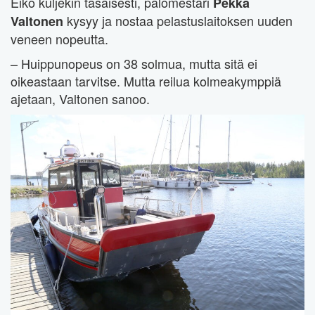
Eikö kuljekin tasaisesti, palomestari
Pekka
kysyy ja nostaa pelastuslaitoksen uuden
Valtonen
veneen nopeutta.
– Huippunopeus on 38 solmua, mutta sitä ei
oikeastaan tarvitse. Mutta reilua kolmeakymppiä
ajetaan, Valtonen sanoo.