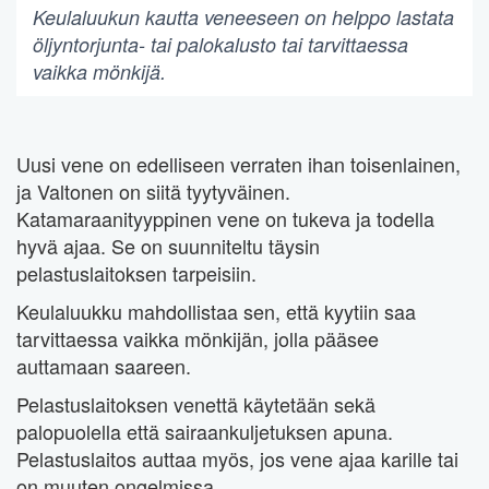
Keulaluukun kautta veneeseen on helppo lastata
öljyntorjunta- tai palokalusto tai tarvittaessa
vaikka mönkijä.
Uusi vene on edelliseen verraten ihan toisenlainen,
ja Valtonen on siitä tyytyväinen.
Katamaraanityyppinen vene on tukeva ja todella
hyvä ajaa. Se on suunniteltu täysin
pelastuslaitoksen tarpeisiin.
Keulaluukku mahdollistaa sen, että kyytiin saa
tarvittaessa vaikka mönkijän, jolla pääsee
auttamaan saareen.
Pelastuslaitoksen venettä käytetään sekä
palopuolella että sairaankuljetuksen apuna.
Pelastuslaitos auttaa myös, jos vene ajaa karille tai
on muuten ongelmissa.