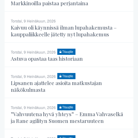
Markkinoilla paistaa perjantaina
Torstai, 9 Heinäkuun, 2026
Kaivuu oli käynnissä ilman lupahakemusta –
kauppaliikkeelle jätetty nyt lupahakemus
Torstai, 9 Heinäkuun, 2026
Tilaajille
Astuva opastaa taas historiaan
Torstai, 9 Heinäkuun, 2026
Tilaajille
Lipsanen ajattelee asioita matkustajan
näkökulmasta
Torstai, 9 Heinäkuun, 2026
Tilaajille
”Vahvuutena hyvä yhteys” – Emma Vahvaselkä
ja Rane agilityn Suomen mestaruuteen