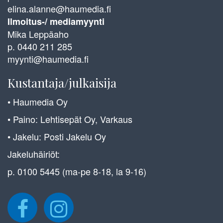
elina.alanne@haumedia.fi
Ilmoitus-/ mediamyynti
Mika Leppäaho
p. 0440 211 285
myynti@haumedia.fi
Kustantaja/julkaisija
• Haumedia Oy
• Paino: Lehtisepät Oy, Varkaus
• Jakelu: Posti Jakelu Oy
Jakeluhäiriöt:
p. 0100 5445 (ma-pe 8-18, la 9-16)