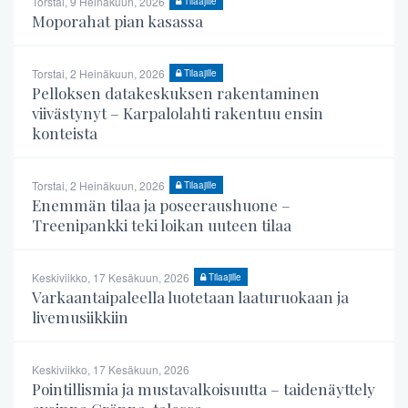
Torstai, 9 Heinäkuun, 2026
Tilaajille
Moporahat pian kasassa
Torstai, 2 Heinäkuun, 2026
Tilaajille
Pelloksen datakeskuksen rakentaminen
viivästynyt – Karpalolahti rakentuu ensin
konteista
Torstai, 2 Heinäkuun, 2026
Tilaajille
Enemmän tilaa ja poseeraushuone –
Treenipankki teki loikan uuteen tilaa
Keskiviikko, 17 Kesäkuun, 2026
Tilaajille
Varkaantaipaleella luotetaan laaturuokaan ja
livemusiikkiin
Keskiviikko, 17 Kesäkuun, 2026
Pointillismia ja mustavalkoisuutta – taidenäyttely