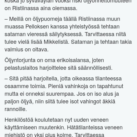
on Ristiinassa aina olemassa.
– Meillä on öljypuomeja täällä Ristiinassa muun
muassa Pelloksen kanssa yhteistyössä tehtaan
sataman vieressä säilytyksessä. Tarvittaessa niitä
tulee vielä lisää Mikkelistä. Sataman ja tehtaan takia
valmius on oltava.
Öljyntorjunta on oma erikoisalansa, joten
pelastuslaitos harjoittelee sitä säännöllisesti.
– Sitä pitää harjoitella, jotta oikeassa tilanteessa
osaamme toimia. Pieniä vahinkoja on tapahtunut
mutta ei onneksi suurempaa. Jos on iso alus ja
paljon öljyä, niin siitä tulee isot vahingot äkkiä
rannoille.
Henkilöstöä koulutetaan nyt uuden veneen
käyttämiseen muutenkin. Hätätilanteissa veneen
miehistö on yksi plus kolme. Tarvittaessa