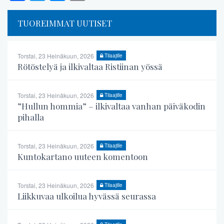
TUOREIMMAT UUTISET
Torstai, 23 Heinäkuun, 2026
Tilaajille
Rötöstelyä ja ilkivaltaa Ristiinan yössä
Torstai, 23 Heinäkuun, 2026
Tilaajille
”Hullun hommia” – ilkivaltaa vanhan päiväkodin
pihalla
Torstai, 23 Heinäkuun, 2026
Tilaajille
Kuntokartano uuteen komentoon
Torstai, 23 Heinäkuun, 2026
Tilaajille
Liikkuvaa ulkoilua hyvässä seurassa