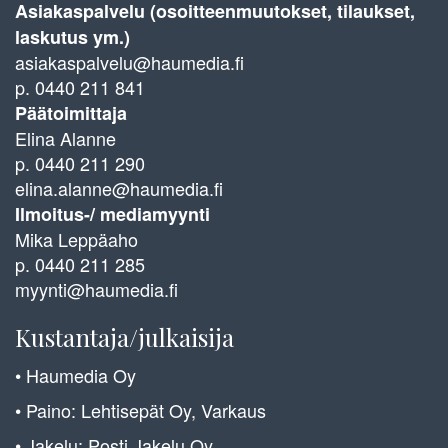
Asiakaspalvelu (osoitteenmuutokset, tilaukset,
laskutus ym.)
asiakaspalvelu@haumedia.fi
p. 0440 211 841
Päätoimittaja
Elina Alanne
p. 0440 211 290
elina.alanne@haumedia.fi
Ilmoitus-/ mediamyynti
Mika Leppäaho
p. 0440 211 285
myynti@haumedia.fi
Kustantaja/julkaisija
• Haumedia Oy
• Paino: Lehtisepät Oy, Varkaus
• Jakelu: Posti Jakelu Oy