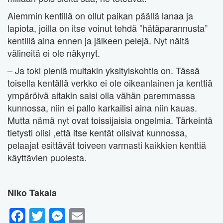
Aiemmin kentillä on ollut paikan päällä lanaa ja
lapiota, joilla on itse voinut tehdä ”hätäparannusta”
kentillä aina ennen ja jälkeen pelejä. Nyt näitä
välineitä ei ole näkynyt.
– Ja toki pieniä muitakin yksityiskohtia on. Tässä
toisella kentällä verkko ei ole oikeanlainen ja kenttiä
ympäröivä aitakin saisi olla vähän paremmassa
kunnossa, niin ei pallo karkailisi aina niin kauas.
Mutta nämä nyt ovat toissijaisia ongelmia. Tärkeintä
tietysti olisi ,että itse kentät olisivat kunnossa,
pelaajat esittävät toiveen varmasti kaikkien kenttiä
käyttävien puolesta.
Niko Takala
Facebook
Twitter
Messenger
Email