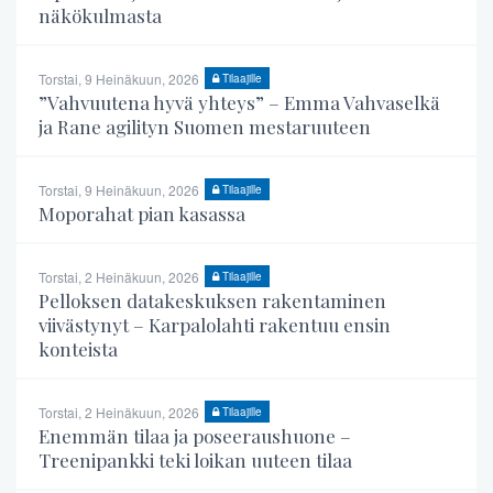
näkökulmasta
Torstai, 9 Heinäkuun, 2026
Tilaajille
”Vahvuutena hyvä yhteys” – Emma Vahvaselkä
ja Rane agilityn Suomen mestaruuteen
Torstai, 9 Heinäkuun, 2026
Tilaajille
Moporahat pian kasassa
Torstai, 2 Heinäkuun, 2026
Tilaajille
Pelloksen datakeskuksen rakentaminen
viivästynyt – Karpalolahti rakentuu ensin
konteista
Torstai, 2 Heinäkuun, 2026
Tilaajille
Enemmän tilaa ja poseeraushuone –
Treenipankki teki loikan uuteen tilaa