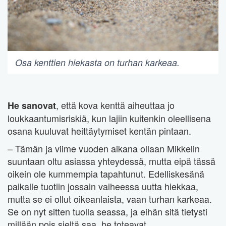
Osa kenttien hiekasta on turhan karkeaa.
, että kova kenttä aiheuttaa jo
He sanovat
loukkaantumisriskiä, kun lajiin kuitenkin oleellisena
osana kuuluvat heittäytymiset kentän pintaan.
– Tämän ja viime vuoden aikana ollaan Mikkelin
suuntaan oltu asiassa yhteydessä, mutta eipä tässä
oikein ole kummempia tapahtunut. Edelliskesänä
paikalle tuotiin jossain vaiheessa uutta hiekkaa,
mutta se ei ollut oikeanlaista, vaan turhan karkeaa.
Se on nyt sitten tuolla seassa, ja eihän sitä tietysti
millään pois sieltä saa, he toteavat.