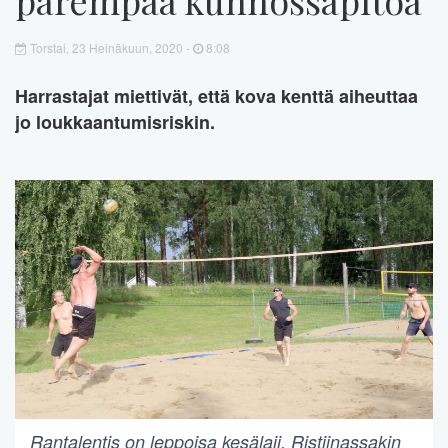
Torstai, 23 Heinäkuun, 2020 -
8:08
Harrastajat miettivät, että kova kenttä aiheuttaa
jo loukkaantumisriskin.
Rantalentis on leppoisa kesälaji. Ristiinassakin