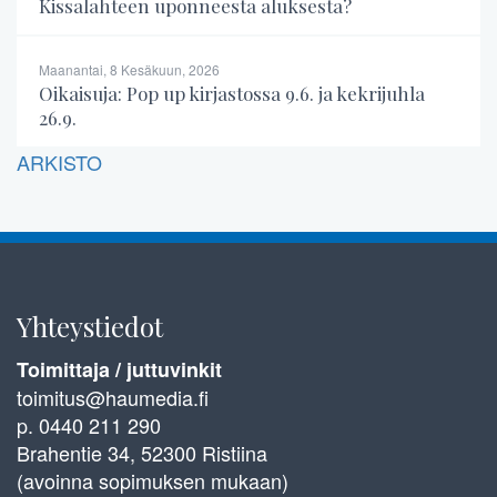
Kissalahteen uponneesta aluksesta?
Maanantai, 8 Kesäkuun, 2026
Oikaisuja: Pop up kirjastossa 9.6. ja kekrijuhla
26.9.
ARKISTO
Yhteystiedot
Toimittaja / juttuvinkit
toimitus@haumedia.fi
p. 0440 211 290
Brahentie 34, 52300 Ristiina
(avoinna sopimuksen mukaan)