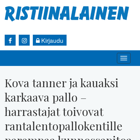
Kirjaudu
Toggle
naviga
Kova tanner ja kauaksi
karkaava pallo –
harrastajat toivovat
rantalentopallokentille
parempaa kunnossapitoa