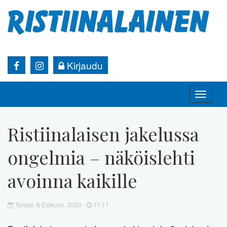
Kirjaudu
Toggle
naviga
Ristiinalaisen jakelussa
ongelmia – näköislehti
avoinna kaikille
Torstai, 6 Elokuun, 2020 -
11:11