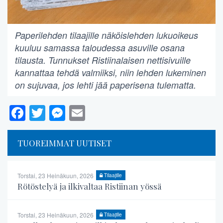
Paperilehden tilaajille näköislehden lukuoikeus
kuuluu samassa taloudessa asuville osana
tilausta. Tunnukset Ristiinalaisen nettisivuille
kannattaa tehdä valmiiksi, niin lehden lukeminen
on sujuvaa, jos lehti jää paperisena tulematta.
Facebook
Twitter
Messenger
Email
TUOREIMMAT UUTISET
Torstai, 23 Heinäkuun, 2026
Tilaajille
Rötöstelyä ja ilkivaltaa Ristiinan yössä
Torstai, 23 Heinäkuun, 2026
Tilaajille