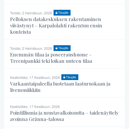
Torstai, 2 Heinäkuun, 2026
Tilaajille
Pelloksen datakeskuksen rakentaminen
viivästynyt – Karpalolahti rakentuu ensin
konteista
Torstai, 2 Heinäkuun, 2026
Tilaajille
Enemmän tilaa ja poseeraushuone –
Treenipankki teki loikan uuteen tilaa
Keskiviikko, 17 Kesäkuun, 2026
Tilaajille
Varkaantaipaleella luotetaan laaturuokaan ja
livemusiikkiin
Keskiviikko, 17 Kesäkuun, 2026
Pointillismia ja mustavalkoisuutta – taidenäyttely
avoinna Gränna-talossa