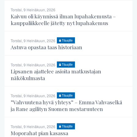
Torstai, 9 Heinäkuun, 2026
Kaivuu oli käynnissä ilman lupahakemusta –
kauppaliikkeelle jätetty nyt lupahakemus
Torstai, 9 Heinäkuun, 2026
Tilaajille
Astuva opastaa taas historiaan
Torstai, 9 Heinäkuun, 2026
Tilaajille
Lipsanen ajattelee asioita matkustajan
näkökulmasta
Torstai, 9 Heinäkuun, 2026
Tilaajille
”Vahvuutena hyvä yhteys” – Emma Vahvaselkä
ja Rane agilityn Suomen mestaruuteen
Torstai, 9 Heinäkuun, 2026
Tilaajille
Moporahat pian kasassa