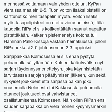
mennessä voittamaan vain yhden ottelun, KyPan
vieraissa maalein 2-5. Tuon voiton lisäksi pistetili on
karttunut kolmen tasapelin myötä. Voiton lisäksi
myös tasapelipisteet on otettu vieraspeleissä, tällä
kaudella RiPa ei siis kotikentältään saanut napattua
pistettäkään. Katkerin pistemenetys kotona tuli
Haminan Pallo-Kissoja vastaan heinäkuussa, jolloin
RiPa hukkasi 2-0 johtoaseman 2-3 tappioksi.
Sarjapaikkaa Kolmosessa ei siis enää pystytä
pelaamalla säilyttämään. Katseet kääntyvätkin nyt
sarjan täydennysmenettelyyn, joka käynnistetään
tarvittaessa sarjojen päättymisen jälkeen, kun sekä
nykyiset joukkueet että sarjassa paikan joko
nousemalla Nelosesta tai Kakkosesta putoamalla
ottaneet joukkueet ovat vahvistaneet
osallistumisensa Kolmoseen. Näin ollen RiPan ensi
kauden sarjapaikka on vielä monen kysymysmerkin