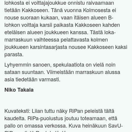
lohkosta ei voittajajoukkue onnistu raivaamaan
tietään Kakkoseen. Tänä vuonna Kolmosesta ei
nouse suoraan kukaan, vaan itäisen alueen B-
lohkon voittaja karsii paikasta Kakkoseen kahden
eteläisen alueen joukkueen kanssa. Tästä loka-
marraskuun vaihteessa pelattavasta kolmen
joukkueen karsintasarjasta nousee Kakkoseen kaksi
parasta.
Lyhyemmin sanoen, spekulaatiota on vielä noin
sataan suuntaan. Viimeistään marraskuun alussa
asia tiedetään varmasti.
Niko Takala
Kuvateksti: Liian tuttu näky RiPan peleistä tältä
kaudelta. RiPa-puolustus joutuu toteamaan, että
pallo on omassa verkossa. Kuva heinäkuun SavU-