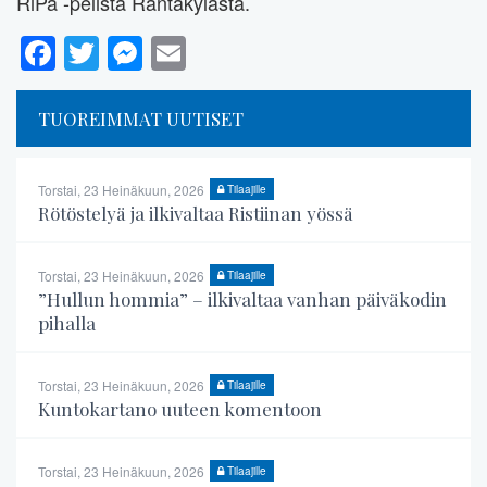
RiPa -pelistä Rantakylästä.
Facebook
Twitter
Messenger
Email
TUOREIMMAT UUTISET
Torstai, 23 Heinäkuun, 2026
Tilaajille
Rötöstelyä ja ilkivaltaa Ristiinan yössä
Torstai, 23 Heinäkuun, 2026
Tilaajille
”Hullun hommia” – ilkivaltaa vanhan päiväkodin
pihalla
Torstai, 23 Heinäkuun, 2026
Tilaajille
Kuntokartano uuteen komentoon
Torstai, 23 Heinäkuun, 2026
Tilaajille