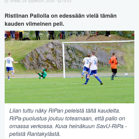
Torstai, 24 Syyskuun, 2020 -
15:03
Ristiinan Pallolla on edessään vielä tämän
kauden viimeinen peli.
Liian tuttu näky RiPan peleistä tältä kaudelta.
RiPa-puolustus joutuu toteamaan, että pallo on
omassa verkossa. Kuva heinäkuun SavU-RiPa -
pelistä Rantakylästä.