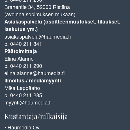
Brahentie 34, 52300 Ristiina
(avoinna sopimuksen mukaan)
Asiakaspalvelu (osoitteenmuutokset, tilaukset,
laskutus ym.)
asiakaspalvelu@haumedia.fi
p. 0440 211 841
Päätoimittaja
Elina Alanne
p. 0440 211 290
elina.alanne@haumedia.fi
Ilmoitus-/ mediamyynti
Mika Leppäaho
p. 0440 211 285
myynti@haumedia.fi
Kustantaja/julkaisija
• Haumedia Oy