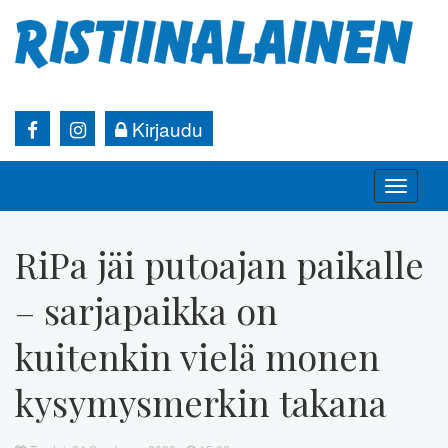
Kirjaudu
Toggle
naviga
RiPa jäi putoajan paikalle
– sarjapaikka on
kuitenkin vielä monen
kysymysmerkin takana