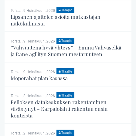
Torstai, 9 Heinäkuun, 2026
Tilaajille
Lipsanen ajattelee asioita matkustajan
näkökulmasta
Torstai, 9 Heinäkuun, 2026
Tilaajille
”Vahvuutena hyvä yhteys” – Emma Vahvaselkä
ja Rane agilityn Suomen mestaruuteen
Torstai, 9 Heinäkuun, 2026
Tilaajille
Moporahat pian kasassa
Torstai, 2 Heinäkuun, 2026
Tilaajille
Pelloksen datakeskuksen rakentaminen
viivästynyt – Karpalolahti rakentuu ensin
konteista
Torstai, 2 Heinäkuun, 2026
Tilaajille