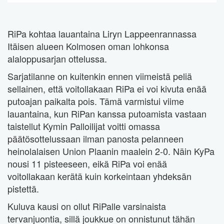
RiPa kohtaa lauantaina Liryn Lappeenrannassa
Itäisen alueen Kolmosen oman lohkonsa
alaloppusarjan ottelussa.
Sarjatilanne on kuitenkin ennen viimeistä peliä
sellainen, että voitollakaan RiPa ei voi kivuta enää
putoajan paikalta pois. Tämä varmistui viime
lauantaina, kun RiPan kanssa putoamista vastaan
taistellut Kymin Palloilijat voitti omassa
päätösottelussaan ilman panosta pelanneen
heinolalaisen Union Plaanin maalein 2-0. Näin KyPa
nousi 11 pisteeseen, eikä RiPa voi enää
voitollakaan kerätä kuin korkeintaan yhdeksän
pistettä.
Kuluva kausi on ollut RiPalle varsinaista
tervanjuontia, sillä joukkue on onnistunut tähän