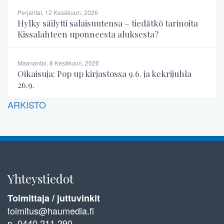
Perjantai, 12 Kesäkuun, 2026
Hylky säilytti salaisuutensa – tiedätkö tarinoita
Kissalahteen uponneesta aluksesta?
Maanantai, 8 Kesäkuun, 2026
Oikaisuja: Pop up kirjastossa 9.6. ja kekrijuhla
26.9.
ARKISTO
Yhteystiedot
Toimittaja / juttuvinkit
toimitus@haumedia.fi
p. 0440 211 290