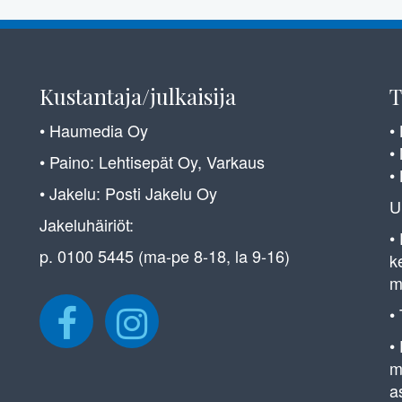
Kustantaja/julkaisija
T
• Haumedia Oy
•
•
• Paino: Lehtisepät Oy, Varkaus
•
• Jakelu: Posti Jakelu Oy
U
Jakeluhäiriöt:
•
p. 0100 5445 (ma-pe 8-18, la 9-16)
k
m
•
•
m
a