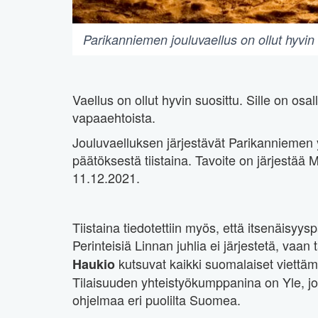
Parikanniemen jouluvaellus on ollut hyvin
Vaellus on ollut hyvin suosittu. Sille on osal
vapaaehtoista.
Jouluvaelluksen järjestävät Parikanniemen y
päätöksestä tiistaina. Tavoite on järjestää
11.12.2021.
Tiistaina tiedotettiin myös, että itsenäisyys
Perinteisiä Linnan juhlia ei järjestetä, vaan
kutsuvat kaikki suomalaiset viettäm
Haukio
Tilaisuuden yhteistyökumppanina on Yle, jok
ohjelmaa eri puolilta Suomea.