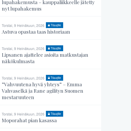
lupahakemusta – kauppaliikkeelle jätetty
nyt lupahakemus
Torstai, 9 Heinäkuun, 2026
Tilaajille
Astuva opastaa taas historiaan
Torstai, 9 Heinäkuun, 2026
Tilaajille
Lipsanen ajattelee asioita matkustajan
näkökulmasta
Torstai, 9 Heinäkuun, 2026
Tilaajille
”Vahvuutena hyvä yhteys” – Emma
Vahvaselkä ja Rane agilityn Suomen
mestaruuteen
Torstai, 9 Heinäkuun, 2026
Tilaajille
Moporahat pian kasassa