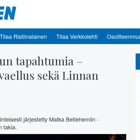
Tilaa Ristiinalainen
Tilaa Verkkolehti
Osoitteenmu
uun tapahtumia –
vaellus sekä Linnan
nteisesti järjestetty Matka Betlehemiin -
 takia.