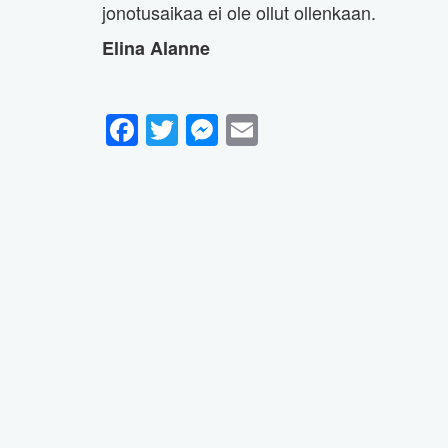
jonotusaikaa ei ole ollut ollenkaan.
Elina Alanne
Facebook
Twitter
Messenger
Email