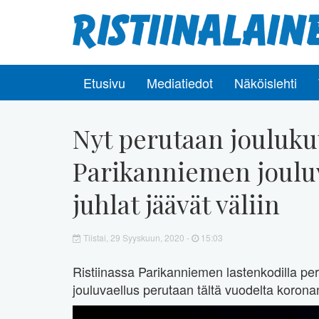
Etusivu
Mediatiedot
Näköislehti
Nyt perutaan jouluk
Parikanniemen joulu
juhlat jäävät väliin
Tiistai, 29 Syyskuun, 2020 -
15:03
Ristiinassa Parikanniemen lastenkodilla peri
jouluvaellus perutaan tältä vuodelta koronan