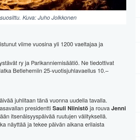
 suosittu. Kuva: Juho Jolkkonen
listunut viime vuosina yli 1200 vaeltajaa ja
stävät ry ja Parikanniemisäätiö. Ne tiedottivat
 Matka Betlehemiin 25-vuotisjuhlavaellus 10.–
päivää juhlitaan tänä vuonna uudella tavalla.
 tasavallan presidentti
ja rouva
Sauli Niinistö
Jenni
ään itsenäisyyspäivää ruutujen välityksellä.
a näyttää ja tekee päivän aikana erilaista