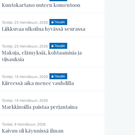
Kuntokartano uuteen komentoon
Torstai, 23 Heinäkuun, 2026
Tilaajille
Liikkuvaa ulkoilua hyvässä seurassa
Torstai, 23 Heinäkuun, 2026
Tilaajille
Makuja, elämyksiä, kohtaamisia ja
viisauksia
Torstai, 16 Heinäkuun, 2026
Tilaajille
Kiireessä aika menee vauhdilla
Torstai, 16 Heinäkuun, 2026
Markkinoilla paistaa perjantaina
Torstai, 9 Heinäkuun, 2026
Kaivuu oli käynnissä ilman