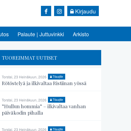
Kirjaudu
utos
Palaute | Juttuvinkki
Arkisto
TUOREIMMAT UUTISET
Torstai, 23 Heinäkuun, 2026
Tilaajille
Rötöstelyä ja ilkivaltaa Ristiinan yössä
Torstai, 23 Heinäkuun, 2026
Tilaajille
”Hullun hommia” – ilkivaltaa vanhan
päiväkodin pihalla
Torstai, 23 Heinäkuun, 2026
Tilaajille