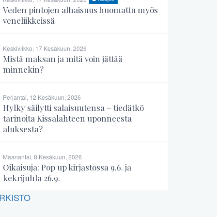
Veden pintojen alhaisuus huomattu myös
veneliikkeissä
Keskiviikko, 17 Kesäkuun, 2026
Mistä maksan ja mitä voin jättää
minnekin?
Perjantai, 12 Kesäkuun, 2026
Hylky säilytti salaisuutensa – tiedätkö
tarinoita Kissalahteen uponneesta
aluksesta?
Maanantai, 8 Kesäkuun, 2026
Oikaisuja: Pop up kirjastossa 9.6. ja
kekrijuhla 26.9.
RKISTO