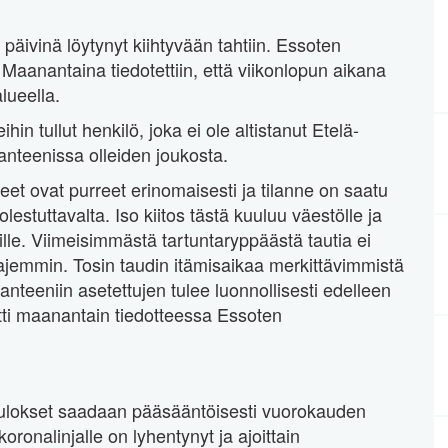
 päivinä löytynyt kiihtyvään tahtiin. Essoten
 Maanantaina tiedotettiin, että viikonlopun aikana
lueella.
in tullut henkilö, joka ei ole altistanut Etelä-
anteenissa olleiden joukosta.
eet ovat purreet erinomaisesti ja tilanne on saatu
olestuttavalta. Iso kiitos tästä kuuluu väestölle ja
äjille. Viimeisimmästä tartuntaryppäästä tautia ei
ajemmin. Tosin taudin itämisaikaa merkittävimmistä
aranteeniin asetettujen tulee luonnollisesti edelleen
utti maanantain tiedotteessa Essoten
a tulokset saadaan pääsääntöisesti vuorokauden
ronalinjalle on lyhentynyt ja ajoittain