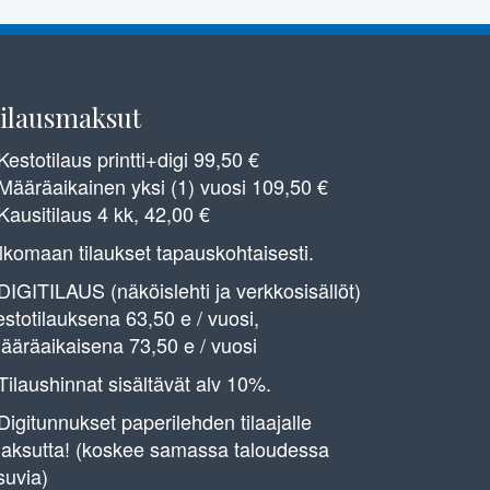
ilausmaksut
 Kestotilaus printti+digi 99,50 €
 Määräaikainen yksi (1) vuosi 109,50 €
 Kausitilaus 4 kk, 42,00 €
lkomaan tilaukset tapauskohtaisesti.
 DIGITILAUS (näköislehti ja verkkosisällöt)
estotilauksena 63,50 e / vuosi,
ääräaikaisena 73,50 e / vuosi
 Tilaushinnat sisältävät alv 10%.
 Digitunnukset paperilehden tilaajalle
aksutta! (koskee samassa taloudessa
suvia)