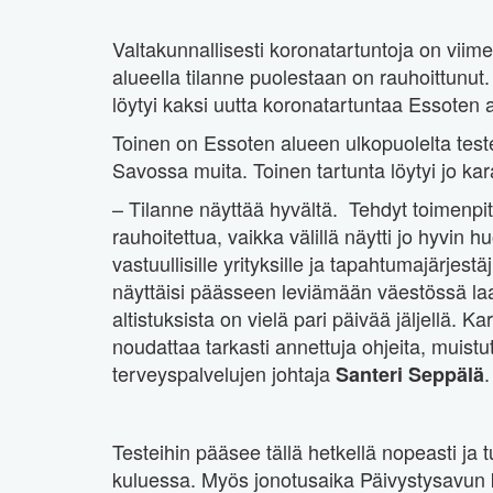
Valtakunnallisesti koronatartuntoja on viime
alueella tilanne puolestaan on rauhoittunut.
löytyi kaksi uutta koronatartuntaa Essoten a
Toinen on Essoten alueen ulkopuolelta testeih
Savossa muita. Toinen tartunta löytyi jo kar
– Tilanne näyttää hyvältä. Tehdyt toimenpit
rauhoitettua, vaikka välillä näytti jo hyvin hu
vastuullisille yrityksille ja tapahtumajärjest
näyttäisi päässeen leviämään väestössä la
altistuksista on vielä pari päivää jäljellä. K
noudattaa tarkasti annettuja ohjeita, muist
terveyspalvelujen johtaja
.
Santeri Seppälä
Testeihin pääsee tällä hetkellä nopeasti j
kuluessa. Myös jonotusaika Päivystysavun ko