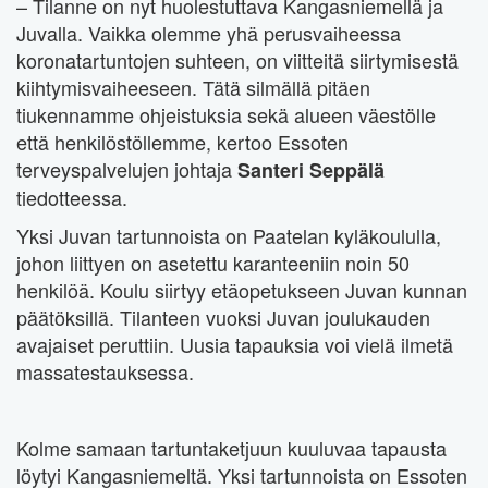
– Tilanne on nyt huolestuttava Kangasniemellä ja
Juvalla. Vaikka olemme yhä perusvaiheessa
koronatartuntojen suhteen, on viitteitä siirtymisestä
kiihtymisvaiheeseen. Tätä silmällä pitäen
tiukennamme ohjeistuksia sekä alueen väestölle
että henkilöstöllemme, kertoo Essoten
terveyspalvelujen johtaja
Santeri Seppälä
tiedotteessa.
Yksi Juvan tartunnoista on Paatelan kyläkoululla,
johon liittyen on asetettu karanteeniin noin 50
henkilöä. Koulu siirtyy etäopetukseen Juvan kunnan
päätöksillä. Tilanteen vuoksi Juvan joulukauden
avajaiset peruttiin. Uusia tapauksia voi vielä ilmetä
massatestauksessa.
Kolme samaan tartuntaketjuun kuuluvaa tapausta
löytyi Kangasniemeltä. Yksi tartunnoista on Essoten