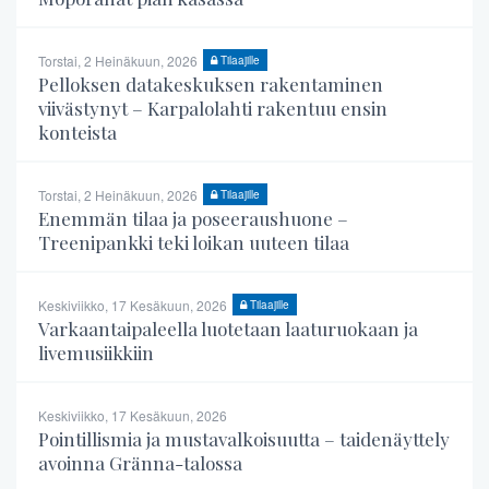
Torstai, 2 Heinäkuun, 2026
Tilaajille
Pelloksen datakeskuksen rakentaminen
viivästynyt – Karpalolahti rakentuu ensin
konteista
Torstai, 2 Heinäkuun, 2026
Tilaajille
Enemmän tilaa ja poseeraushuone –
Treenipankki teki loikan uuteen tilaa
Keskiviikko, 17 Kesäkuun, 2026
Tilaajille
Varkaantaipaleella luotetaan laaturuokaan ja
livemusiikkiin
Keskiviikko, 17 Kesäkuun, 2026
Pointillismia ja mustavalkoisuutta – taidenäyttely
avoinna Gränna-talossa