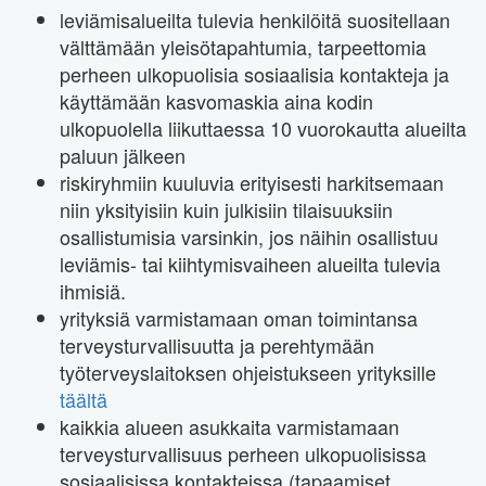
leviämisalueilta tulevia henkilöitä suositellaan
välttämään yleisötapahtumia, tarpeettomia
perheen ulkopuolisia sosiaalisia kontakteja ja
käyttämään kasvomaskia aina kodin
ulkopuolella liikuttaessa 10 vuorokautta alueilta
paluun jälkeen
riskiryhmiin kuuluvia erityisesti harkitsemaan
niin yksityisiin kuin julkisiin tilaisuuksiin
osallistumisia varsinkin, jos näihin osallistuu
leviämis- tai kiihtymisvaiheen alueilta tulevia
ihmisiä.
yrityksiä varmistamaan oman toimintansa
terveysturvallisuutta ja perehtymään
työterveyslaitoksen ohjeistukseen yrityksille
täältä
kaikkia alueen asukkaita varmistamaan
terveysturvallisuus perheen ulkopuolisissa
sosiaalisissa kontakteissa (tapaamiset