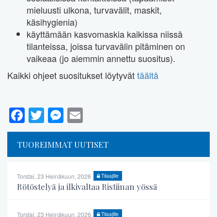
mieluusti ulkona, turvavälit, maskit,
käsihygienia)
käyttämään kasvomaskia kaikissa niissä
tilanteissa, joissa turvavälin pitäminen on
vaikeaa (jo aiemmin annettu suositus).
Kaikki ohjeet suositukset löytyvät
täältä
Facebook
Twitter
Messenger
Email
TUOREIMMAT UUTISET
Torstai, 23 Heinäkuun, 2026
Tilaajille
Rötöstelyä ja ilkivaltaa Ristiinan yössä
Torstai, 23 Heinäkuun, 2026
Tilaajille