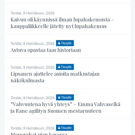
Torstai, 9 Heinäkuun, 2026
Kaivuu oli käynnissä ilman lupahakemusta –
kauppaliikkeelle jätetty nyt lupahakemus
Torstai, 9 Heinäkuun, 2026
Tilaajille
Astuva opastaa taas historiaan
Torstai, 9 Heinäkuun, 2026
Tilaajille
Lipsanen ajattelee asioita matkustajan
näkökulmasta
Torstai, 9 Heinäkuun, 2026
Tilaajille
”Vahvuutena hyvä yhteys” – Emma Vahvaselkä
ja Rane agilityn Suomen mestaruuteen
Torstai, 9 Heinäkuun, 2026
Tilaajille
Moporahat pian kasassa