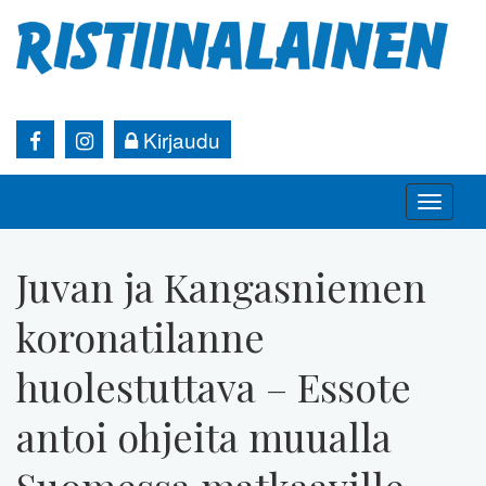
Kirjaudu
Toggle
naviga
Juvan ja Kangasniemen
koronatilanne
huolestuttava – Essote
antoi ohjeita muualla
Suomessa matkaaville