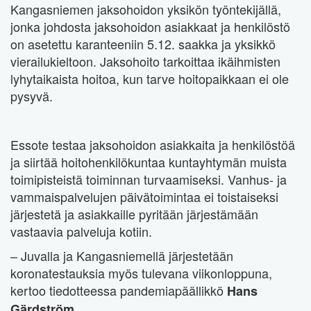
Kangasniemen jaksohoidon yksikön työntekijällä,
jonka johdosta jaksohoidon asiakkaat ja henkilöstö
on asetettu karanteeniin 5.12. saakka ja yksikkö
vierailukieltoon. Jaksohoito tarkoittaa ikäihmisten
lyhytaikaista hoitoa, kun tarve hoitopaikkaan ei ole
pysyvä.
Essote testaa jaksohoidon asiakkaita ja henkilöstöä
ja siirtää hoitohenkilökuntaa kuntayhtymän muista
toimipisteistä toiminnan turvaamiseksi. Vanhus- ja
vammaispalvelujen päivätoimintaa ei toistaiseksi
järjestetä ja asiakkaille pyritään järjestämään
vastaavia palveluja kotiin.
– Juvalla ja Kangasniemellä järjestetään
koronatestauksia myös tulevana viikonloppuna,
kertoo tiedotteessa pandemiapäällikkö
Hans
.
Gärdström