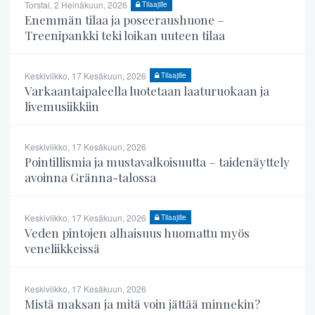
Torstai, 2 Heinäkuun, 2026
Tilaajille
Enemmän tilaa ja poseeraushuone –
Treenipankki teki loikan uuteen tilaa
Keskiviikko, 17 Kesäkuun, 2026
Tilaajille
Varkaantaipaleella luotetaan laaturuokaan ja
livemusiikkiin
Keskiviikko, 17 Kesäkuun, 2026
Pointillismia ja mustavalkoisuutta – taidenäyttely
avoinna Gränna-talossa
Keskiviikko, 17 Kesäkuun, 2026
Tilaajille
Veden pintojen alhaisuus huomattu myös
veneliikkeissä
Keskiviikko, 17 Kesäkuun, 2026
Mistä maksan ja mitä voin jättää minnekin?