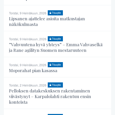
Torstai, 9 Heinäkuun, 2026
Tilaajille
Lipsanen ajattelee asioita matkustajan
näkökulmasta
Torstai, 9 Heinäkuun, 2026
Tilaajille
”Vahvuutena hyvä yhteys” – Emma Vahvaselkä
ja Rane agilityn Suomen mestaruuteen
Torstai, 9 Heinäkuun, 2026
Tilaajille
Moporahat pian kasassa
Torstai, 2 Heinäkuun, 2026
Tilaajille
Pelloksen datakeskuksen rakentaminen
viivästynyt – Karpalolahti rakentuu ensin
konteista