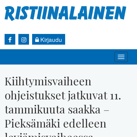
Kirjaudu
Toggle
naviga
Kiihtymisvaiheen
ohjeistukset jatkuvat 11.
tammikuuta saakka –
Pieksämäki edelleen
leviämisvaiheessa