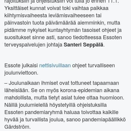
rajoituksiin ja ohjeistuksiin voi tulla jo ennen 11.1.
Yksittäiset kunnat voivat toki vaihtaa paikkaa
kiihtymisvaiheesta leviämisvaiheeseen tai
päinvastoin tuota päivämäärää aiemminkin, mutta
pidämme nykyiset kuntayhtymän tasoiset ohjeet ja
suositukset sinne asti, sanoo tiedotteessa Essoten
terveyspalvelujen johtaja
.
Santeri Seppälä
Essote julkaisi
nettisivuillaan
ohjeet turvalliseen
joulunviettoon.
– Joulunaikaan ihmiset ovat tottuneet tapaamaan
läheisiään. Se on myös korona-epidemian aikana
mahdollista, mutta tietyt asiat tulee ottaa huomioon.
Näillä joulumielellä höystetyillä ohjeistuksilla
Essoten pandemiaryhmä haluaa toivottaa kaikille
hyvää ja turvallista joulua, sanoo pandemiapäällikkö
Gärdström.