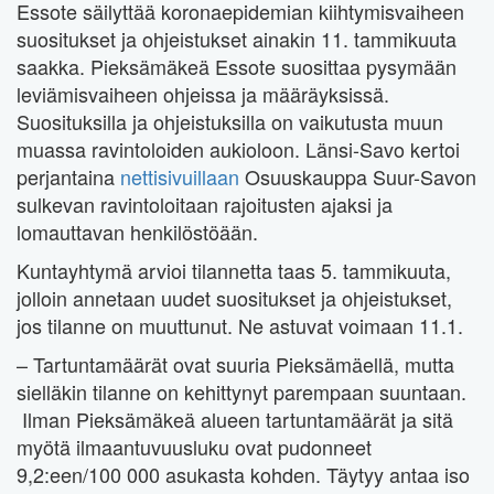
Essote säilyttää koronaepidemian kiihtymisvaiheen
suositukset ja ohjeistukset ainakin 11. tammikuuta
saakka. Pieksämäkeä Essote suosittaa pysymään
leviämisvaiheen ohjeissa ja määräyksissä.
Suosituksilla ja ohjeistuksilla on vaikutusta muun
muassa ravintoloiden aukioloon. Länsi-Savo kertoi
perjantaina
nettisivuillaan
Osuuskauppa Suur-Savon
sulkevan ravintoloitaan rajoitusten ajaksi ja
lomauttavan henkilöstöään.
Kuntayhtymä arvioi tilannetta taas 5. tammikuuta,
jolloin annetaan uudet suositukset ja ohjeistukset,
jos tilanne on muuttunut. Ne astuvat voimaan 11.1.
– Tartuntamäärät ovat suuria Pieksämäellä, mutta
sielläkin tilanne on kehittynyt parempaan suuntaan.
Ilman Pieksämäkeä alueen tartuntamäärät ja sitä
myötä ilmaantuvuusluku ovat pudonneet
9,2:een/100 000 asukasta kohden. Täytyy antaa iso