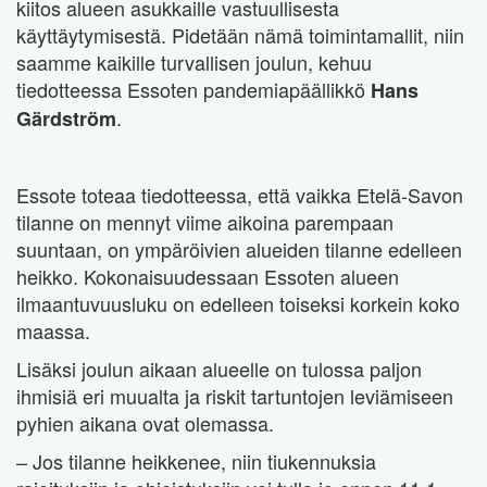
kiitos alueen asukkaille vastuullisesta
käyttäytymisestä. Pidetään nämä toimintamallit, niin
saamme kaikille turvallisen joulun, kehuu
tiedotteessa Essoten pandemiapäällikkö
Hans
.
Gärdström
Essote toteaa tiedotteessa, että vaikka Etelä-Savon
tilanne on mennyt viime aikoina parempaan
suuntaan, on ympäröivien alueiden tilanne edelleen
heikko. Kokonaisuudessaan Essoten alueen
ilmaantuvuusluku on edelleen toiseksi korkein koko
maassa.
Lisäksi joulun aikaan alueelle on tulossa paljon
ihmisiä eri muualta ja riskit tartuntojen leviämiseen
pyhien aikana ovat olemassa.
– Jos tilanne heikkenee, niin tiukennuksia