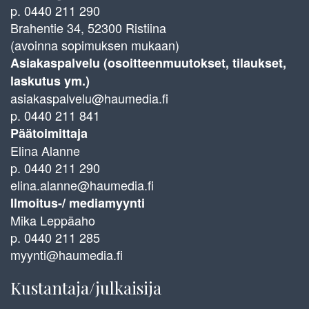
p. 0440 211 290
Brahentie 34, 52300 Ristiina
(avoinna sopimuksen mukaan)
Asiakaspalvelu (osoitteenmuutokset, tilaukset,
laskutus ym.)
asiakaspalvelu@haumedia.fi
p. 0440 211 841
Päätoimittaja
Elina Alanne
p. 0440 211 290
elina.alanne@haumedia.fi
Ilmoitus-/ mediamyynti
Mika Leppäaho
p. 0440 211 285
myynti@haumedia.fi
Kustantaja/julkaisija