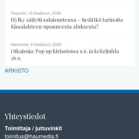
Perjantai, 12 Kesäkuun, 2026
Hylky säilytti salaisuutensa – tiedätkö tarinoita
Kissalahteen uponneesta aluksesta?
Maanantai, 8 Kesäkuun, 2026
Oikaisuja: Pop up kirjastossa 9.6. ja kekrijuhla
26.9.
ARKISTO
Yhteystiedot
Toimittaja / juttuvinkit
toimitus@haumedia.fi