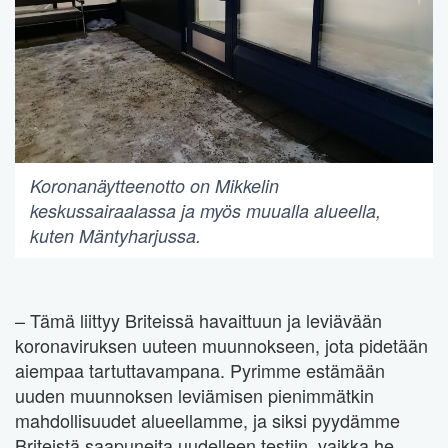
Koronanäytteenotto on Mikkelin
keskussairaalassa ja myös muualla alueella,
kuten Mäntyharjussa.
– Tämä liittyy Briteissä havaittuun ja leviävään
koronaviruksen uuteen muunnokseen, jota pidetään
aiempaa tartuttavampana. Pyrimme estämään
uuden muunnoksen leviämisen pienimmätkin
mahdollisuudet alueellamme, ja siksi pyydämme
Briteistä saapuneita uudelleen testiin, vaikka he