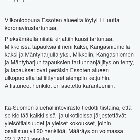
Viikonloppuna Essoten alueelta löytyi 11 uutta
koronavirustartuntaa.
Pieksämäellä niistä kirjattiin kuusi tartuntaa.
Mikkelissä tapauksia ilmeni kaksi, Kangasniemellä
kaksi ja Mäntyharjulla yksi. Mikkelin, Kangasniemen
ja Mäntyharjun tapauksien tartunnanjäljitys on tehty,
ja tapaukset ovat peräisin Essoten alueen
ulkopuolelta tai liittyneet aiempiin ketjuihin.
Altistuneet henkilöt on asetettu karanteeniin.
Itä-Suomen aluehallintovirasto tiedotti tiistaina, että
se kieltää kaikki sisä- ja ulkotiloissa järjestettävät
yleisötilaisuudet ja yleiset kokoukset, joihin
osallistuu yli 20 henkilöä. Määräys on voimassa
22.1.2021 saakka.