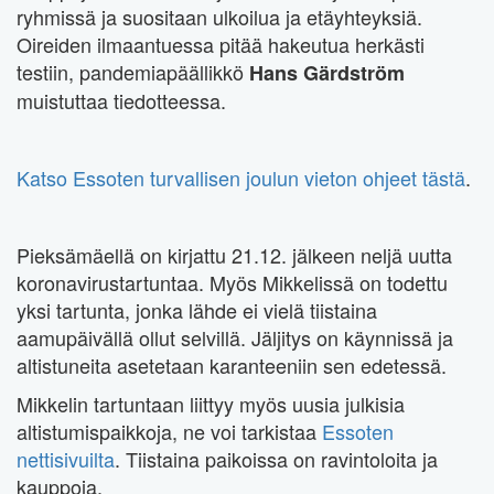
ryhmissä ja suositaan ulkoilua ja etäyhteyksiä.
Oireiden ilmaantuessa pitää hakeutua herkästi
testiin, pandemiapäällikkö
Hans Gärdström
muistuttaa tiedotteessa.
Katso Essoten turvallisen joulun vieton ohjeet tästä
.
Pieksämäellä on kirjattu 21.12. jälkeen neljä uutta
koronavirustartuntaa. Myös Mikkelissä on todettu
yksi tartunta, jonka lähde ei vielä tiistaina
aamupäivällä ollut selvillä. Jäljitys on käynnissä ja
altistuneita asetetaan karanteeniin sen edetessä.
Mikkelin tartuntaan liittyy myös uusia julkisia
altistumispaikkoja, ne voi tarkistaa
Essoten
nettisivuilta
. Tiistaina paikoissa on ravintoloita ja
kauppoja.