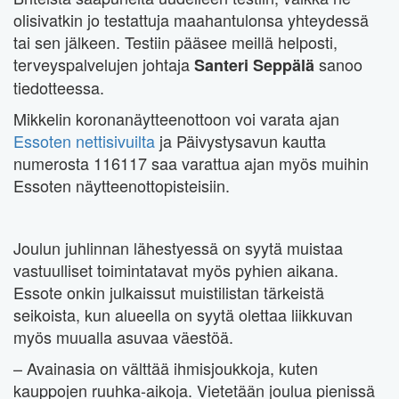
olisivatkin jo testattuja maahantulonsa yhteydessä
tai sen jälkeen. Testiin pääsee meillä helposti,
terveyspalvelujen johtaja
sanoo
Santeri Seppälä
tiedotteessa.
Mikkelin koronanäytteenottoon voi varata ajan
Essoten nettisivuilta
ja Päivystysavun kautta
numerosta 116117 saa varattua ajan myös muihin
Essoten näytteenottopisteisiin.
Joulun juhlinnan lähestyessä on syytä muistaa
vastuulliset toimintatavat myös pyhien aikana.
Essote onkin julkaissut muistilistan tärkeistä
seikoista, kun alueella on syytä olettaa liikkuvan
myös muualla asuvaa väestöä.
– Avainasia on välttää ihmisjoukkoja, kuten
kauppojen ruuhka-aikoja. Vietetään joulua pienissä