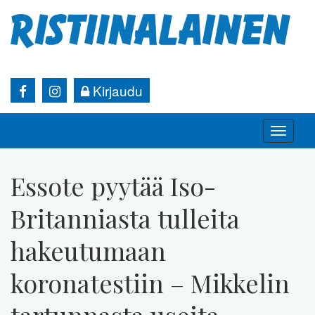
Kirjaudu
Toggle
naviga
Essote pyytää Iso-
Britanniasta tulleita
hakeutumaan
koronatestiin – Mikkelin
tartunnasta useita