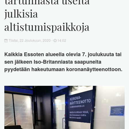
julkisia
altistumispaikkoja
Tiistai, 22 Joulukuun, 2020 -
14:02
Kaikkia Essoten alueella olevia 7. joulukuuta tai
sen jälkeen Iso-Britanniasta saapuneita
pyydetään hakeutumaan koronanäytteenottoon.