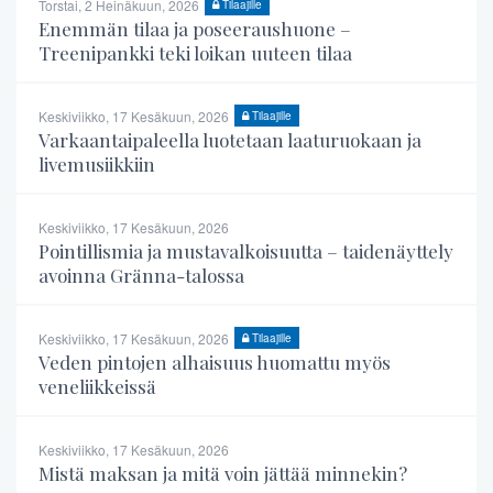
Torstai, 2 Heinäkuun, 2026
Tilaajille
Enemmän tilaa ja poseeraushuone –
Treenipankki teki loikan uuteen tilaa
Keskiviikko, 17 Kesäkuun, 2026
Tilaajille
Varkaantaipaleella luotetaan laaturuokaan ja
livemusiikkiin
Keskiviikko, 17 Kesäkuun, 2026
Pointillismia ja mustavalkoisuutta – taidenäyttely
avoinna Gränna-talossa
Keskiviikko, 17 Kesäkuun, 2026
Tilaajille
Veden pintojen alhaisuus huomattu myös
veneliikkeissä
Keskiviikko, 17 Kesäkuun, 2026
Mistä maksan ja mitä voin jättää minnekin?