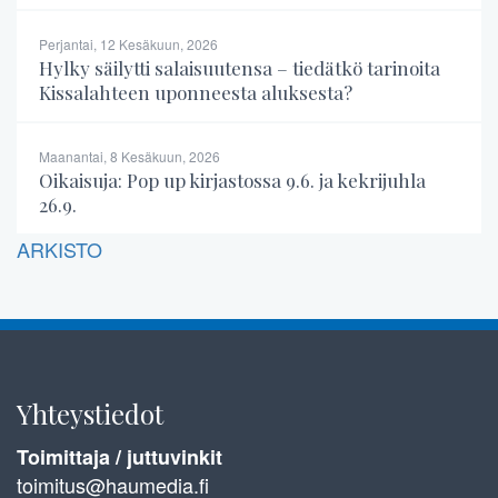
Perjantai, 12 Kesäkuun, 2026
Hylky säilytti salaisuutensa – tiedätkö tarinoita
Kissalahteen uponneesta aluksesta?
Maanantai, 8 Kesäkuun, 2026
Oikaisuja: Pop up kirjastossa 9.6. ja kekrijuhla
26.9.
ARKISTO
Yhteystiedot
Toimittaja / juttuvinkit
toimitus@haumedia.fi