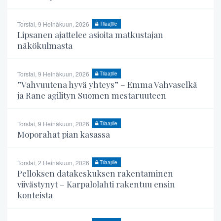
Torstai, 9 Heinäkuun, 2026
Tilaajille
Lipsanen ajattelee asioita matkustajan
näkökulmasta
Torstai, 9 Heinäkuun, 2026
Tilaajille
”Vahvuutena hyvä yhteys” – Emma Vahvaselkä
ja Rane agilityn Suomen mestaruuteen
Torstai, 9 Heinäkuun, 2026
Tilaajille
Moporahat pian kasassa
Torstai, 2 Heinäkuun, 2026
Tilaajille
Pelloksen datakeskuksen rakentaminen
viivästynyt – Karpalolahti rakentuu ensin
konteista