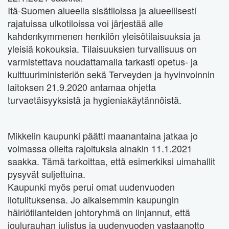
Itä-Suomen alueella sisätiloissa ja alueellisesti
rajatuissa ulkotiloissa voi järjestää alle
kahdenkymmenen henkilön yleisötilaisuuksia ja
yleisiä kokouksia. Tilaisuuksien turvallisuus on
varmistettava noudattamalla tarkasti opetus- ja
kulttuuriministeriön sekä Terveyden ja hyvinvoinnin
laitoksen 21.9.2020 antamaa ohjetta
turvaetäisyyksistä ja hygieniakäytännöistä.
Mikkelin kaupunki päätti maanantaina jatkaa jo
voimassa olleita rajoituksia ainakin 11.1.2021
saakka. Tämä tarkoittaa, että esimerkiksi uimahallit
pysyvät suljettuina.
Kaupunki myös perui omat uudenvuoden
ilotulituksensa. Jo aikaisemmin kaupungin
häiriötilanteiden johtoryhmä on linjannut, että
joulurauhan julistus ja uudenvuoden vastaanotto