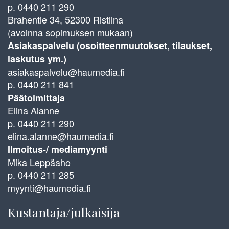
p. 0440 211 290
Brahentie 34, 52300 Ristiina
(avoinna sopimuksen mukaan)
Asiakaspalvelu (osoitteenmuutokset, tilaukset,
laskutus ym.)
asiakaspalvelu@haumedia.fi
p. 0440 211 841
Päätoimittaja
Elina Alanne
p. 0440 211 290
elina.alanne@haumedia.fi
Ilmoitus-/ mediamyynti
Mika Leppäaho
p. 0440 211 285
myynti@haumedia.fi
Kustantaja/julkaisija