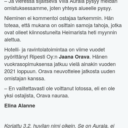
– Ja vieressä sijaitseva Villa Aurala pysyy meidän
omistuksessamme, joten yhteys alueelle pysyy.
Nieminen ei kommentoi ostajaa tarkemmin. Hän
toteaa, että mukana on osittain samoja tahoja, jotka
ovat olleet kiinnostuneita Heimarista heti myynnin
alettua.
Hotelli- ja ravintolatoimintaa on viime vuodet
pyörittänyt Ripesti Oy:n
. Hänen
Jaana Orava
vuokrasopimuksensa jatkuu vielä ainakin vuoden
2021 loppuun. Orava neuvottelee jatkosta uuden
omistajan kanssa.
– En valitettavasti ole voittanut lotossa, eli en ole
yksi ostajista, Orava nauraa.
Elina Alanne
Korjattu 3.2. huvilan nimi oikein. Se on Aurala, ei