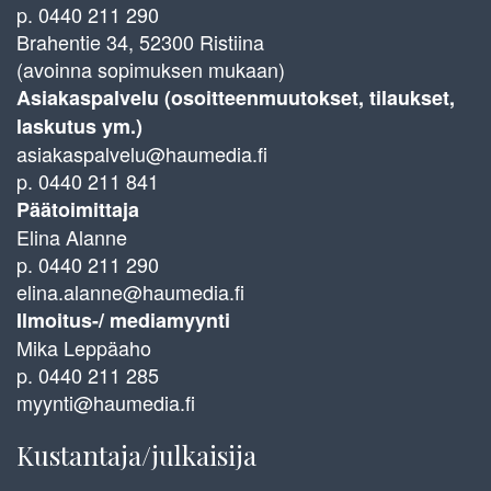
p. 0440 211 290
Brahentie 34, 52300 Ristiina
(avoinna sopimuksen mukaan)
Asiakaspalvelu (osoitteenmuutokset, tilaukset,
laskutus ym.)
asiakaspalvelu@haumedia.fi
p. 0440 211 841
Päätoimittaja
Elina Alanne
p. 0440 211 290
elina.alanne@haumedia.fi
Ilmoitus-/ mediamyynti
Mika Leppäaho
p. 0440 211 285
myynti@haumedia.fi
Kustantaja/julkaisija