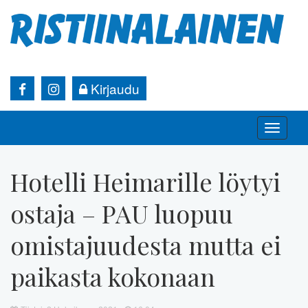
Kirjaudu
Toggle
naviga
Hotelli Heimarille löytyi
ostaja – PAU luopuu
omistajuudesta mutta ei
paikasta kokonaan