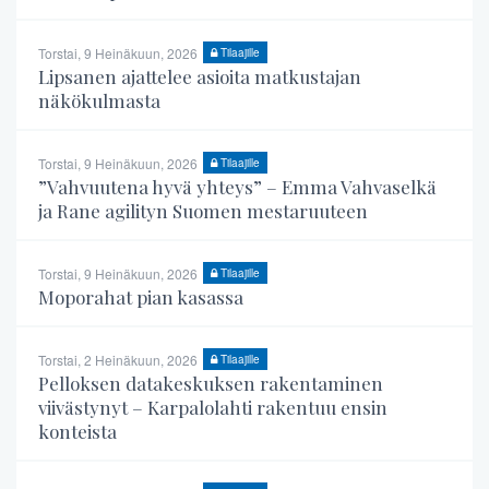
Torstai, 9 Heinäkuun, 2026
Tilaajille
Lipsanen ajattelee asioita matkustajan
näkökulmasta
Torstai, 9 Heinäkuun, 2026
Tilaajille
”Vahvuutena hyvä yhteys” – Emma Vahvaselkä
ja Rane agilityn Suomen mestaruuteen
Torstai, 9 Heinäkuun, 2026
Tilaajille
Moporahat pian kasassa
Torstai, 2 Heinäkuun, 2026
Tilaajille
Pelloksen datakeskuksen rakentaminen
viivästynyt – Karpalolahti rakentuu ensin
konteista