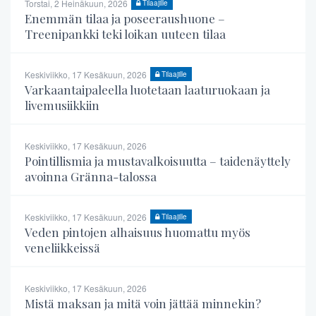
Torstai, 2 Heinäkuun, 2026
Tilaajille
Enemmän tilaa ja poseeraushuone –
Treenipankki teki loikan uuteen tilaa
Keskiviikko, 17 Kesäkuun, 2026
Tilaajille
Varkaantaipaleella luotetaan laaturuokaan ja
livemusiikkiin
Keskiviikko, 17 Kesäkuun, 2026
Pointillismia ja mustavalkoisuutta – taidenäyttely
avoinna Gränna-talossa
Keskiviikko, 17 Kesäkuun, 2026
Tilaajille
Veden pintojen alhaisuus huomattu myös
veneliikkeissä
Keskiviikko, 17 Kesäkuun, 2026
Mistä maksan ja mitä voin jättää minnekin?