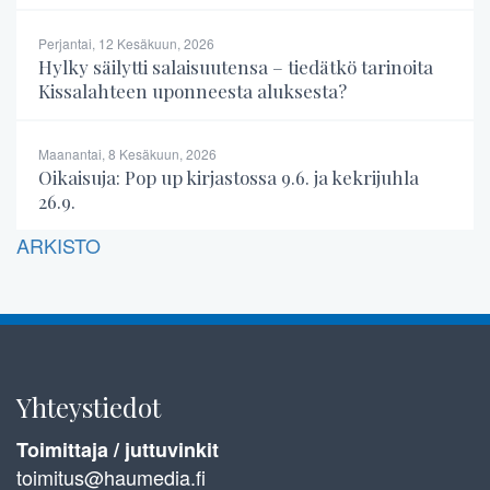
Perjantai, 12 Kesäkuun, 2026
Hylky säilytti salaisuutensa – tiedätkö tarinoita
Kissalahteen uponneesta aluksesta?
Maanantai, 8 Kesäkuun, 2026
Oikaisuja: Pop up kirjastossa 9.6. ja kekrijuhla
26.9.
ARKISTO
Yhteystiedot
Toimittaja / juttuvinkit
toimitus@haumedia.fi