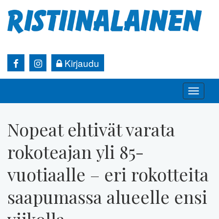
Kirjaudu
Toggle
naviga
Nopeat ehtivät varata
rokoteajan yli 85-
vuotiaalle – eri rokotteita
saapumassa alueelle ensi
viikolla