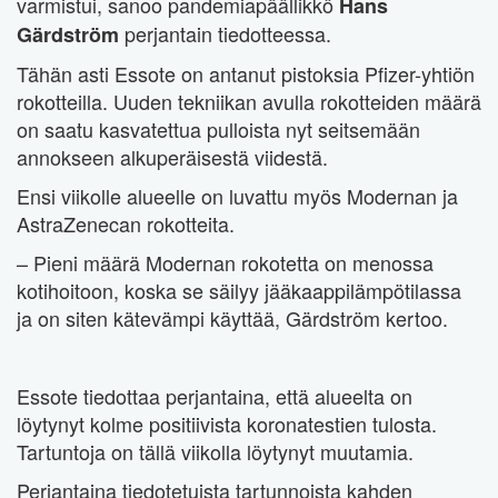
varmistui, sanoo pandemiapäällikkö
Hans
perjantain tiedotteessa.
Gärdström
Tähän asti Essote on antanut pistoksia Pfizer-yhtiön
rokotteilla. Uuden tekniikan avulla rokotteiden määrä
on saatu kasvatettua pulloista nyt seitsemään
annokseen alkuperäisestä viidestä.
Ensi viikolle alueelle on luvattu myös Modernan ja
AstraZenecan rokotteita.
– Pieni määrä Modernan rokotetta on menossa
kotihoitoon, koska se säilyy jääkaappilämpötilassa
ja on siten kätevämpi käyttää, Gärdström kertoo.
Essote tiedottaa perjantaina, että alueelta on
löytynyt kolme positiivista koronatestien tulosta.
Tartuntoja on tällä viikolla löytynyt muutamia.
Perjantaina tiedotetuista tartunnoista kahden