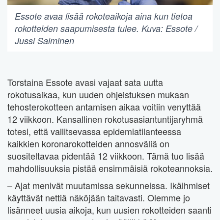
Essote avaa lisää rokoteaikoja aina kun tietoa
rokotteiden saapumisesta tulee. Kuva: Essote /
Jussi Salminen
Torstaina Essote avasi vajaat sata uutta
rokotusaikaa, kun uuden ohjeistuksen mukaan
tehosterokotteen antamisen aikaa voitiin venyttää
12 viikkoon. Kansallinen rokotusasiantuntijaryhmä
totesi, että vallitsevassa epidemiatilanteessa
kaikkien koronarokotteiden annosväliä on
suositeltavaa pidentää 12 viikkoon. Tämä tuo lisää
mahdollisuuksia pistää ensimmäisiä rokoteannoksia.
– Ajat menivät muutamissa sekunneissa. Ikäihmiset
käyttävät nettiä näköjään taitavasti. Olemme jo
lisänneet uusia aikoja, kun uusien rokotteiden saanti