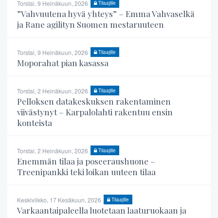
Torstai, 9 Heinäkuun, 2026
Tilaajille
”Vahvuutena hyvä yhteys” – Emma Vahvaselkä
ja Rane agilityn Suomen mestaruuteen
Torstai, 9 Heinäkuun, 2026
Tilaajille
Moporahat pian kasassa
Torstai, 2 Heinäkuun, 2026
Tilaajille
Pelloksen datakeskuksen rakentaminen
viivästynyt – Karpalolahti rakentuu ensin
konteista
Torstai, 2 Heinäkuun, 2026
Tilaajille
Enemmän tilaa ja poseeraushuone –
Treenipankki teki loikan uuteen tilaa
Keskiviikko, 17 Kesäkuun, 2026
Tilaajille
Varkaantaipaleella luotetaan laaturuokaan ja