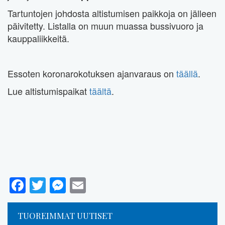
Tartuntojen johdosta altistumisen paikkoja on jälleen
päivitetty. Listalla on muun muassa bussivuoro ja
kauppaliikkeitä.
Essoten koronarokotuksen ajanvaraus on
täällä
.
Lue altistumispaikat
täältä
.
Facebook
Twitter
Messenger
Email
TUOREIMMAT UUTISET