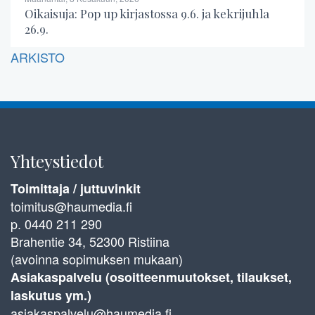
Oikaisuja: Pop up kirjastossa 9.6. ja kekrijuhla
26.9.
ARKISTO
Yhteystiedot
Toimittaja / juttuvinkit
toimitus@haumedia.fi
p. 0440 211 290
Brahentie 34, 52300 Ristiina
(avoinna sopimuksen mukaan)
Asiakaspalvelu (osoitteenmuutokset, tilaukset,
laskutus ym.)
asiakaspalvelu@haumedia.fi