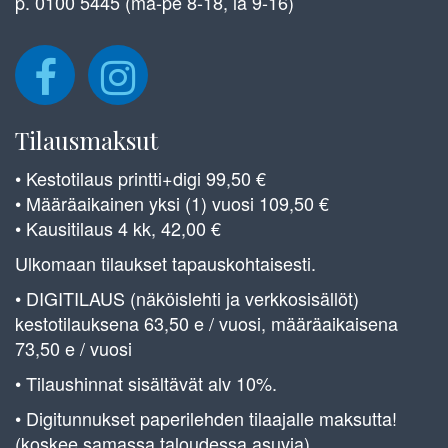
p. 0100 5445 (ma-pe 8-18, la 9-16)
Tilausmaksut
• Kestotilaus printti+digi 99,50 €
• Määräaikainen yksi (1) vuosi 109,50 €
• Kausitilaus 4 kk, 42,00 €
Ulkomaan tilaukset tapauskohtaisesti.
• DIGITILAUS (näköislehti ja verkkosisällöt)
kestotilauksena 63,50 e / vuosi, määräaikaisena
73,50 e / vuosi
• Tilaushinnat sisältävät alv 10%.
• Digitunnukset paperilehden tilaajalle maksutta!
(koskee samassa taloudessa asuvia)