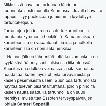
Mikkelissä havaitun tartunnan lähde on
todennäköisesti muualla Suomessa. Juvalla havaittu
tapaus liittyy puolestaan jo aiemmin löydettyyn
tartuntaketjuun.
Tartuntojen johdosta on asetettu karanteeniin
muutamia kymmeniä henkilöitä. Samaan aikaan
karanteenista on vapautunut ihmisiä ja hetkellä
karanteenissa on noin sata henkilöä.
– Haluan jälleen tähdentää, että kasvomaskeja on
syytä käyttää erityisesti julkisessa liikenteessä.
Suositus on edelleen voimassa ja sitä kannattaa
noudattaa, kuten myös ohjeita turvaväleistä ja
käsien pesemisestä usein. Suuri osa tartunnoista
näyttää tulevan pisaratartuntana, jolloin pinnoilta
käsien kautta saaduilla tartunnoilla on suuri
merkitys, muistuttaa Essoten terveyspalvelujen
johtaja
.
Santeri Seppälä