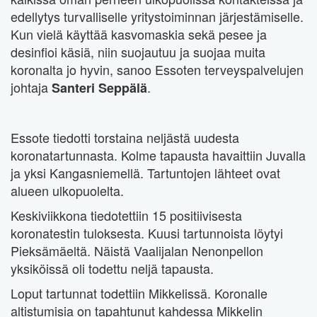
edellytys turvalliselle yritystoiminnan järjestämiselle.
Kun vielä käyttää kasvomaskia sekä pesee ja
desinfioi käsiä, niin suojautuu ja suojaa muita
koronalta jo hyvin, sanoo Essoten terveyspalvelujen
johtaja
.
Santeri Seppälä
Essote tiedotti torstaina neljästä uudesta
koronatartunnasta. Kolme tapausta havaittiin Juvalla
ja yksi Kangasniemellä. Tartuntojen lähteet ovat
alueen ulkopuolelta.
Keskiviikkona tiedotettiin 15 positiivisesta
koronatestin tuloksesta. Kuusi tartunnoista löytyi
Pieksämäeltä. Näistä Vaalijalan Nenonpellon
yksiköissä oli todettu neljä tapausta.
Loput tartunnat todettiin Mikkelissä. Koronalle
altistumisia on tapahtunut kahdessa Mikkelin