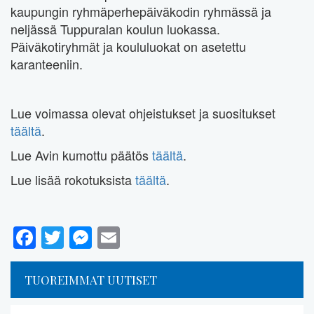
kaupungin ryhmäperhepäiväkodin ryhmässä ja
neljässä Tuppuralan koulun luokassa.
Päiväkotiryhmät ja koululuokat on asetettu
karanteeniin.
Lue voimassa olevat ohjeistukset ja suositukset
täältä
.
Lue Avin kumottu päätös
täältä
.
Lue lisää rokotuksista
täältä
.
Facebook
Twitter
Messenger
Email
TUOREIMMAT UUTISET