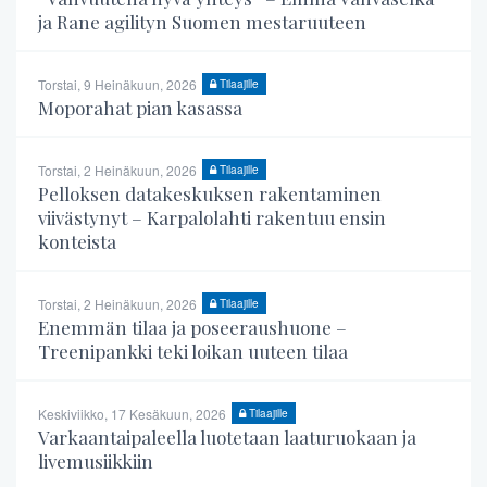
ja Rane agilityn Suomen mestaruuteen
Torstai, 9 Heinäkuun, 2026
Tilaajille
Moporahat pian kasassa
Torstai, 2 Heinäkuun, 2026
Tilaajille
Pelloksen datakeskuksen rakentaminen
viivästynyt – Karpalolahti rakentuu ensin
konteista
Torstai, 2 Heinäkuun, 2026
Tilaajille
Enemmän tilaa ja poseeraushuone –
Treenipankki teki loikan uuteen tilaa
Keskiviikko, 17 Kesäkuun, 2026
Tilaajille
Varkaantaipaleella luotetaan laaturuokaan ja
livemusiikkiin