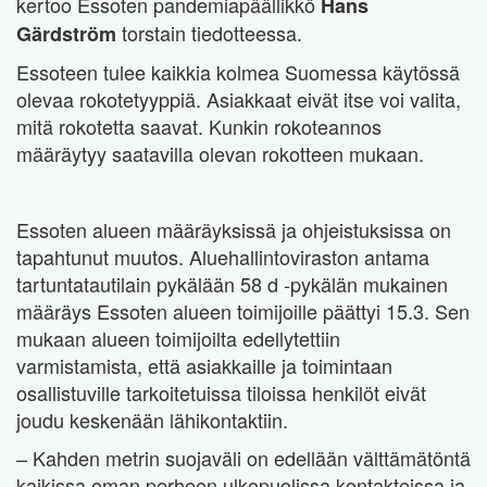
kertoo Essoten pandemiapäällikkö
Hans
torstain tiedotteessa.
Gärdström
Essoteen tulee kaikkia kolmea Suomessa käytössä
olevaa rokotetyyppiä. Asiakkaat eivät itse voi valita,
mitä rokotetta saavat. Kunkin rokoteannos
määräytyy saatavilla olevan rokotteen mukaan.
Essoten alueen määräyksissä ja ohjeistuksissa on
tapahtunut muutos. Aluehallintoviraston antama
tartuntatautilain pykälään 58 d -pykälän mukainen
määräys Essoten alueen toimijoille päättyi 15.3. Sen
mukaan alueen toimijoilta edellytettiin
varmistamista, että asiakkaille ja toimintaan
osallistuville tarkoitetuissa tiloissa henkilöt eivät
joudu keskenään lähikontaktiin.
– Kahden metrin suojaväli on edellään välttämätöntä
kaikissa oman perheen ulkopuolissa kontakteissa ja