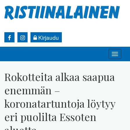
Kirjaudu
Toggle
naviga
Rokotteita alkaa saapua
enemmän –
koronatartuntoja löytyy
eri puolilta Essoten
aluetta