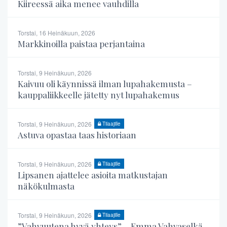
Kiireessä aika menee vauhdilla
Torstai, 16 Heinäkuun, 2026
Markkinoilla paistaa perjantaina
Torstai, 9 Heinäkuun, 2026
Kaivuu oli käynnissä ilman lupahakemusta –
kauppaliikkeelle jätetty nyt lupahakemus
Torstai, 9 Heinäkuun, 2026
Tilaajille
Astuva opastaa taas historiaan
Torstai, 9 Heinäkuun, 2026
Tilaajille
Lipsanen ajattelee asioita matkustajan
näkökulmasta
Torstai, 9 Heinäkuun, 2026
Tilaajille
”Vahvuutena hyvä yhteys” – Emma Vahvaselkä