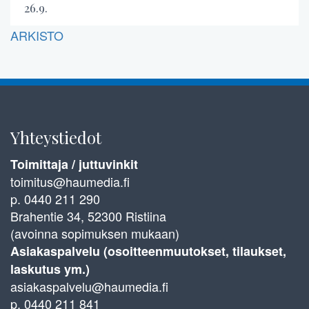
26.9.
ARKISTO
Yhteystiedot
Toimittaja / juttuvinkit
toimitus@haumedia.fi
p. 0440 211 290
Brahentie 34, 52300 Ristiina
(avoinna sopimuksen mukaan)
Asiakaspalvelu (osoitteenmuutokset, tilaukset,
laskutus ym.)
asiakaspalvelu@haumedia.fi
p. 0440 211 841